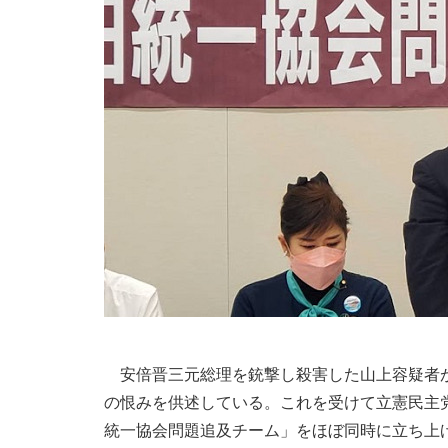
安倍晋三元総理を銃撃し殺害した山上容疑者が
の恨みを供述している。これを受けて立憲民主
統一協会問題追及チーム」をほぼ同時に立ち上