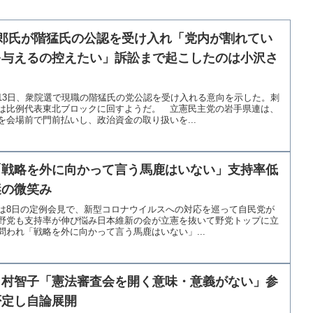
郎氏が階猛氏の公認を受け入れ「党内が割れてい
を与えるの控えたい」訴訟まで起こしたのは小沢さ
・
13日、衆院選で現職の階猛氏の党公認を受け入れる意向を示した。刺
は比例代表東北ブロックに回すようだ。 立憲民主党の岩手県連は、
会場前で門前払いし、政治資金の取り扱いを...
「戦略を外に向かって言う馬鹿はいない」支持率低
謎の微笑み
は8日の定例会見で、新型コロナウイルスへの対応を巡って自民党が
野党も支持率が伸び悩み日本維新の会が立憲を抜いて野党トップに立
われ「戦略を外に向かって言う馬鹿はいない」...
田村智子「憲法審査会を開く意味・意義がない」参
否定し自論展開