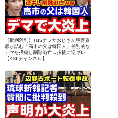
【批判殺到】TBSナフサおじさん境野春
彦が詰む「高市の父は韓国人」差別的な
デマを投稿し削除逃亡→指摘に逆ギレ
【KSLチャンネル】