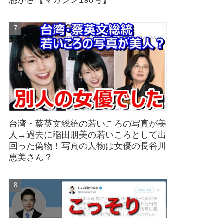
愚かさ【マガジン198号】
台湾・蔡英文総統の若いころの写真が美
人→過去に稲田朋美の若いころとして出
回った偽物！写真の人物は女優の長谷川
恵美さん？