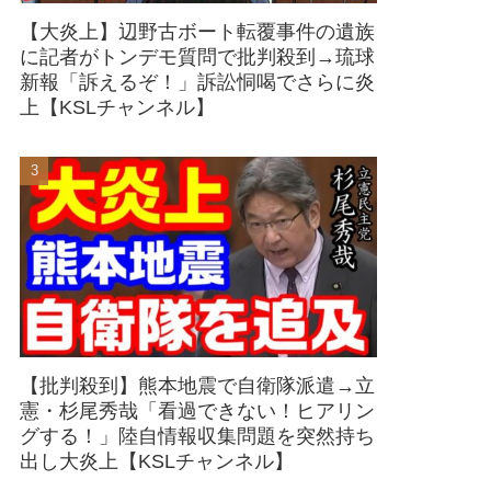
【大炎上】辺野古ボート転覆事件の遺族
に記者がトンデモ質問で批判殺到→琉球
新報「訴えるぞ！」訴訟恫喝でさらに炎
上【KSLチャンネル】
【批判殺到】熊本地震で自衛隊派遣→立
憲・杉尾秀哉「看過できない！ヒアリン
グする！」陸自情報収集問題を突然持ち
出し大炎上【KSLチャンネル】