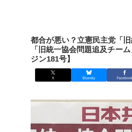
都合が悪い？立憲民主党「旧
「旧統一協会問題追及チーム
ジン181号】
X
Bluesky
Faceboo