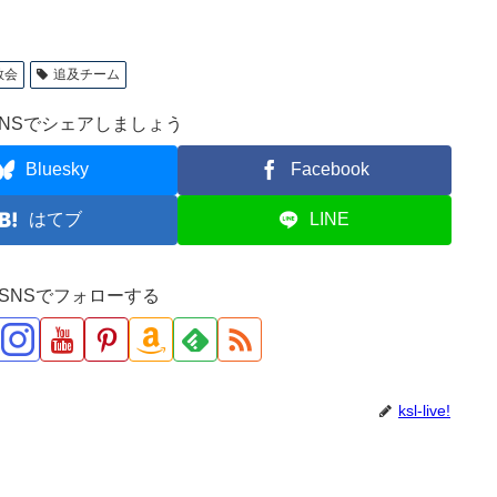
教会
追及チーム
NSでシェアしましょう
Bluesky
Facebook
はてブ
LINE
ve!をSNSでフォローする
ksl-live!