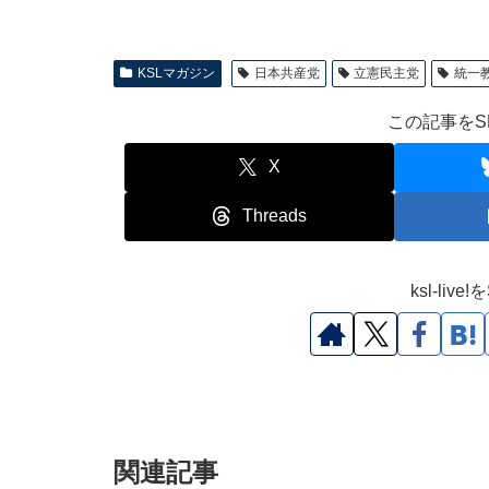
KSLマガジン
日本共産党
立憲民主党
統一
この記事をS
X
Threads
ksl-li
関連記事