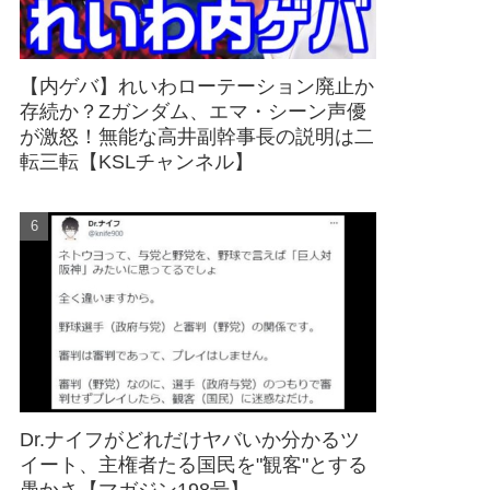
【内ゲバ】れいわローテーション廃止か
存続か？Zガンダム、エマ・シーン声優
が激怒！無能な高井副幹事長の説明は二
転三転【KSLチャンネル】
Dr.ナイフがどれだけヤバいか分かるツ
イート、主権者たる国民を"観客"とする