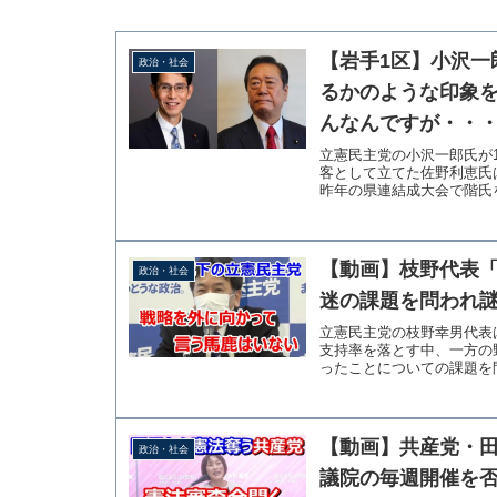
【岩手1区】小沢一
政治・社会
るかのような印象
んなんですが・・
立憲民主党の小沢一郎氏が
客として立てた佐野利恵氏
昨年の県連結成大会で階氏を
【動画】枝野代表
政治・社会
迷の課題を問われ
立憲民主党の枝野幸男代表
支持率を落とす中、一方の
ったことについての課題を問
【動画】共産党・
政治・社会
議院の毎週開催を