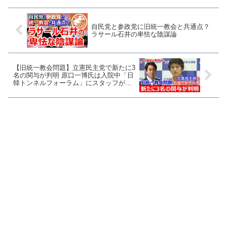
３区出馬へ - 産経...
自民党と参政党に旧統一教会と共通点？
ラサール石井の卑怯な陰謀論
【旧統一教会問題】立憲民主党で新たに3
名の関与が判明 原口一博氏は入院中「日
韓トンネルフォーラム」にスタッフが誤
って代理出席