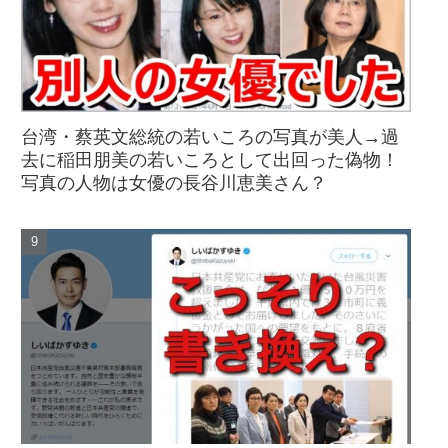
台湾・蔡英文総統の若いころの写真が美人→過
去に稲田朋美の若いころとして出回った偽物！
写真の人物は女優の長谷川恵美さん？