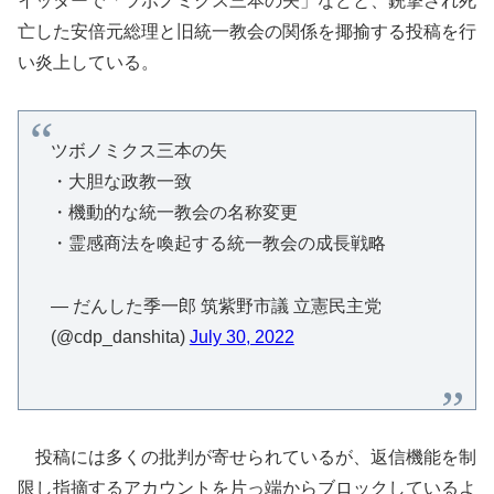
イッターで「ツボノミクス三本の矢」などと、銃撃され死
亡した安倍元総理と旧統一教会の関係を揶揄する投稿を行
い炎上している。
ツボノミクス三本の矢
・大胆な政教一致
・機動的な統一教会の名称変更
・霊感商法を喚起する統一教会の成長戦略
— だんした季一郎 筑紫野市議 立憲民主党
(@cdp_danshita)
July 30, 2022
投稿には多くの批判が寄せられているが、返信機能を制
限し指摘するアカウントを片っ端からブロックしているよ