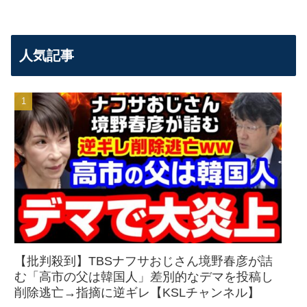
人気記事
【批判殺到】TBSナフサおじさん境野春彦が詰
む「高市の父は韓国人」差別的なデマを投稿し
削除逃亡→指摘に逆ギレ【KSLチャンネル】