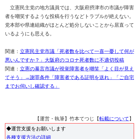
立憲民主党の地方議員では、大阪府摂津市の市議が障害
者を嘲笑するような投稿を行うなどトラブルが絶えない。
党本部や県連組織がほとんど処分しないことから居直って
いるようにも思える。
関連：
立憲民主党市議「死者数を比べて一喜一憂して何が
悪いんですか？」大阪府のコロナ死者数に不適切投稿
関連：
立憲の暴言市議が視覚障害者を嘲笑「よく目が見え
てそう」→謝罪条件「障害者である証明を送れ」「ご自宅
までお伺いし確認する」
【運営・執筆】竹本てつじ【
転載について
】
◆運営支援をお願いします
各種支援方法の詳細