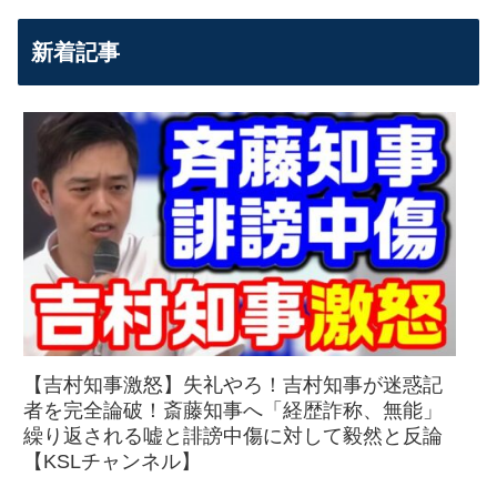
新着記事
【吉村知事激怒】失礼やろ！吉村知事が迷惑記
者を完全論破！斎藤知事へ「経歴詐称、無能」
繰り返される嘘と誹謗中傷に対して毅然と反論
【KSLチャンネル】