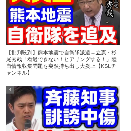
【批判殺到】熊本地震で自衛隊派遣→立憲・杉
尾秀哉「看過できない！ヒアリングする！」陸
自情報収集問題を突然持ち出し大炎上【KSLチ
ャンネル】