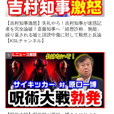
【吉村知事激怒】失礼やろ！吉村知事が迷惑記
者を完全論破！斎藤知事へ「経歴詐称、無能」
繰り返される嘘と誹謗中傷に対して毅然と反論
【KSLチャンネル】