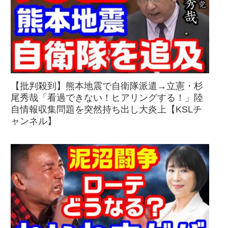
【批判殺到】熊本地震で自衛隊派遣→立憲・杉
尾秀哉「看過できない！ヒアリングする！」陸
自情報収集問題を突然持ち出し大炎上【KSLチ
ャンネル】