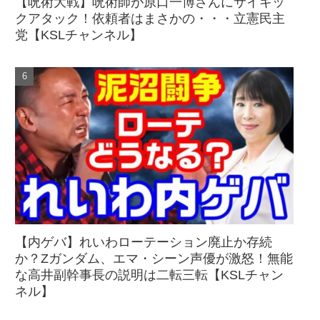
【呪術大戦】呪術師が原口一博さんにサイキッ
クアタック！依頼者はまさかの・・・立憲民主
党【KSLチャンネル】
【内ゲバ】れいわローテーション廃止か存続
か？Zガンダム、エマ・シーン声優が激怒！無能
な高井副幹事長の説明は二転三転【KSLチャン
ネル】