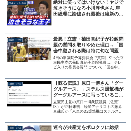
絶対に笑ってはいけない！ヤジで
KSLチャンネル
泣きそうになる小川淳也さん 岸
田総理に論破され最後は維新の池
下卓さんにイジられる
最悪！立憲・菊田真紀子が拉致問
政治・社会
題の質問を取りやめた理由→「国
会中継される際は特に旬な問題を
取り上げる瞬発力が求められる」
4日の衆議院予算委員会で質問に立った立
森会長の発言問題に変更
憲民主党の菊田真紀子衆院議員は、テレ
ビ入りの委員会質問について「国会中継
される際は特に、旬な問題を取り上げる
瞬発力が求められる」とツイッターに投
稿した。菊田氏はこの日、マスコミから
【蘇る伝説】原口一博さん「グー
政治・社会
女性蔑視として批判報道...
グルアース。」ステルス爆撃機が
グーグルアースに写っていること
に興味津々
立憲民主党の原口一博衆院議員（佐賀1
区）が24日未明、経済アナリストの藤原
直哉氏が「米軍のB2爆撃機はステルスと
言われているが、グーグル・アースに写
っている」とツイッターに投稿したこと
に反応し、たった一言「グーグルアー
連合が共産党をボロクソに総括
政治・社会
ス。」と投稿している。...