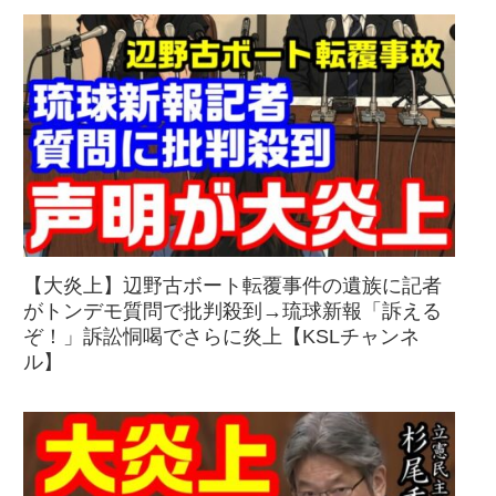
【大炎上】辺野古ボート転覆事件の遺族に記者
がトンデモ質問で批判殺到→琉球新報「訴える
ぞ！」訴訟恫喝でさらに炎上【KSLチャンネ
ル】