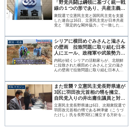
「野党共闘は綱領に基づく統一戦
線の１つの形であり、共産主義社
会実現のための手段」「共産主義
衆院選で立憲民主党と国民民主党を支援
を目指す勢力から批判されるゆえ
した連合は16日、立憲民主党が日本共産
党と「限定的な閣外協力」で一致したこ
んは全くない」
とが一丸となって戦うことの困難さを増
長させたという統括をまとめた。連合が
衆院選総括「野党共闘は共産社会実現の
シリアに横田めぐみさんと滋さん
政治・社会
手段」 - 産経ニュー...
の壁画 拉致問題に取り組む日本
人にエール、政権軍や武装勢力の
拉致にも目を向けて
内戦が続くシリアの活動家らが、北朝鮮
に拉致された横田めぐみさんと父の滋さ
んの壁画で拉致問題に取り組む日本人に
エールを送った。シリア国内でも政権軍
や反体制派の武装勢力により数万人が拉
致され行方不明となっており、そういっ
また世襲？立憲民主党長野県連が
KSLマガジン
たシリアの惨状にも目を向...
3区に羽田孜元首相の甥を擁立、
自民党入りの井出庸生議員と対決
【マガジン104号】
立憲民主党長野県連は6日、次期衆院選で
羽田孜元首相の甥である神津健（こうづ
たけし）氏を長野3区に擁立する方針を示
した。故・羽田雄一郎氏の後援組織「千
曲会」の要請を受け党本部に公認申請す
る。参考：羽田元首相のおい、衆院長野