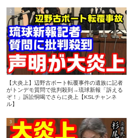
【大炎上】辺野古ボート転覆事件の遺族に記者
がトンデモ質問で批判殺到→琉球新報「訴える
ぞ！」訴訟恫喝でさらに炎上【KSLチャンネ
ル】