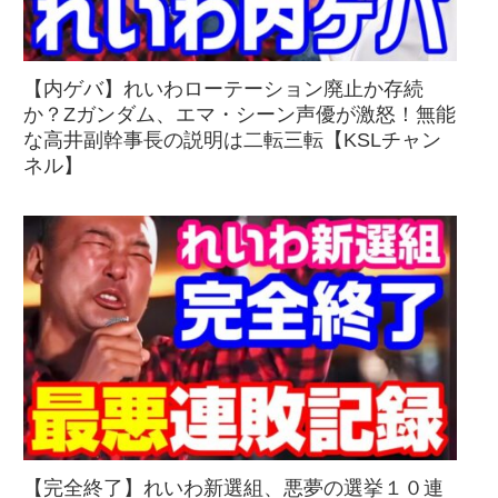
【内ゲバ】れいわローテーション廃止か存続
か？Zガンダム、エマ・シーン声優が激怒！無能
な高井副幹事長の説明は二転三転【KSLチャン
ネル】
【完全終了】れいわ新選組、悪夢の選挙１０連