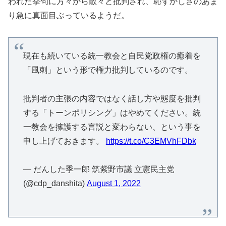
われた挙句に方々から散々と批判され、恥ずかしさのあま
り急に真面目ぶっているようだ。
現在も続いている統一教会と自民党政権の癒着を
「風刺」という形で権力批判しているのです。
批判者の主張の内容ではなく話し方や態度を批判
する「トーンポリシング」はやめてください。統
一教会を擁護する言説と変わらない、という事を
申し上げておきます。
https://t.co/C3EMVhFDbk
— だんした季一郎 筑紫野市議 立憲民主党
(@cdp_danshita)
August 1, 2022