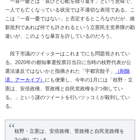
一喜一憂とは「喜びと心配を繰り返す」という意味で、
一人でも亡くなっている状況では不適切な表現である。こ
こは「一喜一憂ではない」と否定するところなのだが、維
新批判であれば何でも許されるという立憲民主党界隈の勘
違いが、このような暴言を許しているのだろう。
段下市議のツイッターはこれまでにも問題視されてい
る。2020年の都知事選投票日当日に当時の枝野代表が公
選法違反ではないかと指摘された「宇都宮餃子」
（削除
済、アーカイブ）
にも便乗し、今年の1月には「枝野・立
憲は、安倍政権、菅政権と自民党政権を2つ倒してい
る。」という謎のツイートを行いツッコミが殺到してい
る。
枝野・立憲は、安倍政権、菅政権と自民党政権を
2つ倒している。