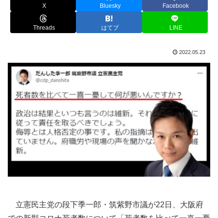
X
Bluesky
Facebook
Threads
はてブ
LINE
2022.05.23
立憲民主党の段下季一郎・筑紫野市議が22日、大阪府