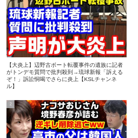
【大炎上】辺野古ボート転覆事件の遺族に記者
がトンデモ質問で批判殺到→琉球新報「訴える
ぞ！」訴訟恫喝でさらに炎上【KSLチャンネ
ル】