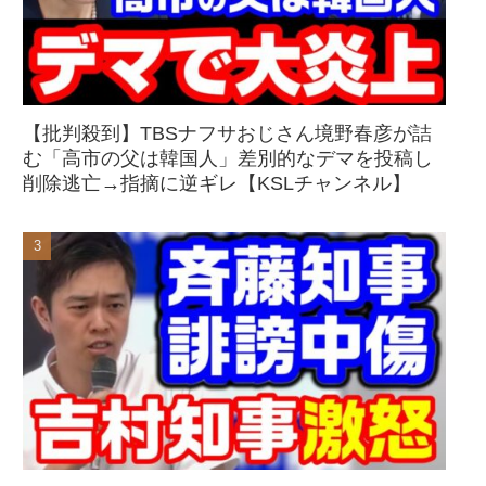
【批判殺到】TBSナフサおじさん境野春彦が詰
む「高市の父は韓国人」差別的なデマを投稿し
削除逃亡→指摘に逆ギレ【KSLチャンネル】