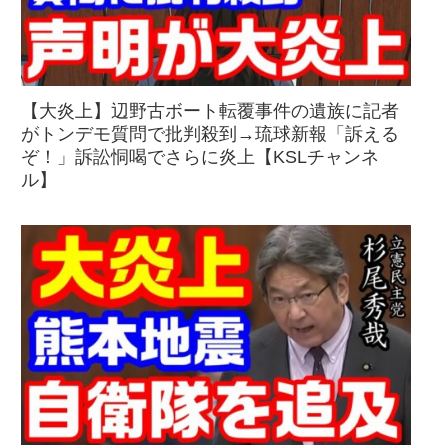
【大炎上】辺野古ボート転覆事件の遺族に記者
がトンデモ質問で批判殺到→琉球新報「訴える
ぞ！」訴訟恫喝でさらに炎上【KSLチャンネ
ル】