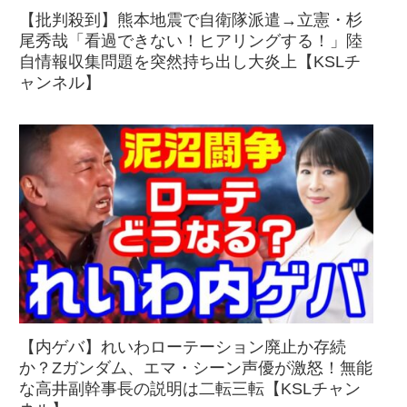
【批判殺到】熊本地震で自衛隊派遣→立憲・杉
尾秀哉「看過できない！ヒアリングする！」陸
自情報収集問題を突然持ち出し大炎上【KSLチ
ャンネル】
【内ゲバ】れいわローテーション廃止か存続
か？Zガンダム、エマ・シーン声優が激怒！無能
な高井副幹事長の説明は二転三転【KSLチャン