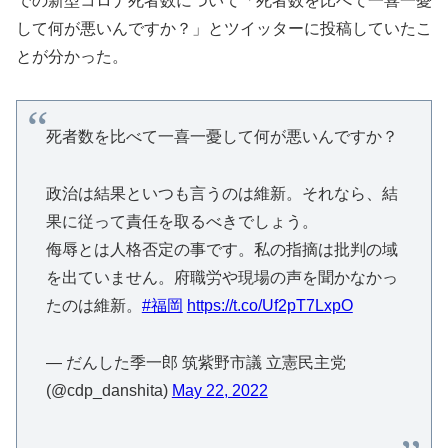
での新型コロナ死者数について「死者数を比べて一喜一憂
して何が悪いんですか？」とツイッターに投稿していたこ
とが分かった。
死者数を比べて一喜一憂して何が悪いんですか？
政治は結果といつも言うのは維新。それなら、結
果に従って責任を取るべきでしょう。
侮辱とは人格否定の事です。私の指摘は批判の域
を出ていません。府職労や現場の声を聞かなかっ
たのは維新。
#福岡
https://t.co/Uf2pT7LxpO
— だんした季一郎 筑紫野市議 立憲民主党
(@cdp_danshita)
May 22, 2022