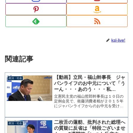
ksl-live!
関連記事
【動画】立民・福山幹事長 ジャ
政治・社会
パンライフのお中元について「う
ーん・・・あのう・・・私
は・・」とっても不安そう
立憲民主党の福山哲郎幹事長は１０日の
定例会見で、衛藤消費者相が２０１５年
にジャパンライフからのお中元を受けて
いたことについて記者から問われた。福
山氏は一瞬沈黙し「お中元て中身はなん
ですか？」と聞き返し、その後「うー
二枚舌の蓮舫、批判された総理へ
政治・社会
ん」と考え込むなど歯切れの...
の質疑に反省は「特段ございませ