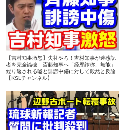
【吉村知事激怒】失礼やろ！吉村知事が迷惑記
者を完全論破！斎藤知事へ「経歴詐称、無能」
繰り返される嘘と誹謗中傷に対して毅然と反論
【KSLチャンネル】