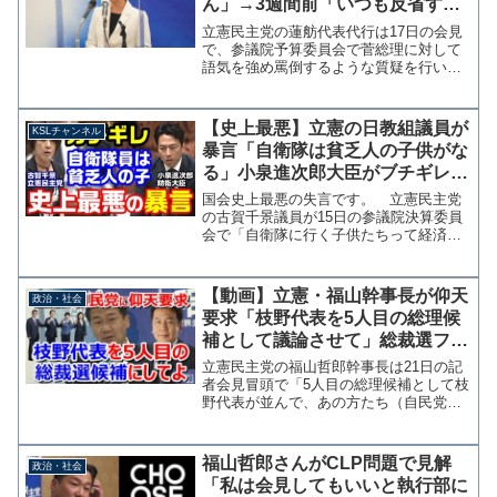
ん」→3週間前「いつも反省する
のですが、想いが」
立憲民主党の蓮舫代表代行は17日の会見
で、参議院予算委員会で菅総理に対して
語気を強め罵倒するような質疑を行いネ
ットやワイドショーで批判の声が上がっ
たことに関して反省はあるかと記者から
聞かれ「特段ございません」と答え
【史上最悪】立憲の日教組議員が
KSLチャンネル
た。 炎上した直後にはツイ...
暴言「自衛隊は貧乏人の子供がな
る」小泉進次郎大臣がブチギレ抗
議！議員辞職待ったなしか？
国会史上最悪の失言です。 立憲民主党
【KSLチャンネル】
の古賀千景議員が15日の参議院決算委員
会で「自衛隊に行く子供たちって経済的
に厳しい子供たちが行くんですよ、豊か
な子供たちは自衛隊とかなりませんよ」
と感情的に発言し、小泉進次郎防衛大臣
【動画】立憲・福山幹事長が仰天
政治・社会
から抗議を受けました。...
要求「枝野代表を5人目の総理候
補として議論させて」総裁選フィ
ーバーに強い危機感
立憲民主党の福山哲郎幹事長は21日の記
者会見冒頭で「5人目の総理候補として枝
野代表が並んで、あの方たち（自民党総
裁候補）と議論することが日本の政治に
とって不可欠だ」との考えを示した。加
熱する自民党総裁選報道に埋没している
福山哲郎さんがCLP問題で見解
政治・社会
ことへの危機感からだ...
「私は会見してもいいと執行部に