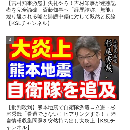
【吉村知事激怒】失礼やろ！吉村知事が迷惑記
者を完全論破！斎藤知事へ「経歴詐称、無能」
繰り返される嘘と誹謗中傷に対して毅然と反論
【KSLチャンネル】
【批判殺到】熊本地震で自衛隊派遣→立憲・杉
尾秀哉「看過できない！ヒアリングする！」陸
自情報収集問題を突然持ち出し大炎上【KSLチ
ャンネル】