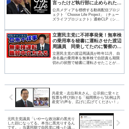
言ったけど執行部に止められた」
「メディアの報道姿勢に小石を投
公共メディアを標榜する動画配信プロジ
げた」
ェクト「Choose Life Project」（チュー
ズライフプロジェクト）通称CLP（シー
エルピー）に対して、立憲民主党から秘
密裏に1500万円の資金が流れていた問題
で、資金提供を単独で決定したとされ...
立憲民主党に不祥事発覚！無車検
KSLチャンネル
の乗用車を秘書に運転させた渡辺
周議員 同乗してたのに警察の職
質中タクシーで現場を立ち去る
立憲民主党の渡辺周議員が昨年11月、自
【KSLチャンネル】
身名義の乗用車を無車検で自賠責も期限
切れの状態で秘書に運転させたことが発
覚、静岡県警は道路運送車両法違反と自
動車損害賠償保障法違反で秘書男性を書
類送検しました。 静岡新聞によると、
なぜか蛇行運転をしてい...
共産党・志位和夫さん、公示前に堂々と
投票を呼び掛ける「福岡県から”比例は共
産党”の声を、広げに広げてください！」
元民主党議員「いやーな政治家の黒光り
した顔になってる。本当に黒光りするん
です。」当選同期で自民党に移った議員