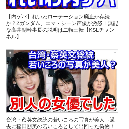
【内ゲバ】れいわローテーション廃止か存続
か？Zガンダム、エマ・シーン声優が激怒！無能
な高井副幹事長の説明は二転三転【KSLチャン
ネル】
台湾・蔡英文総統の若いころの写真が美人→過
去に稲田朋美の若いころとして出回った偽物！