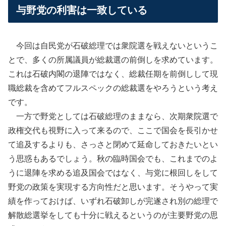
与野党の利害は一致している
今回は自民党が石破総理では衆院選を戦えないというこ
とで、多くの所属議員が総裁選の前倒しを求めています。
これは石破内閣の退陣ではなく、総裁任期を前倒しして現
職総裁を含めてフルスペックの総裁選をやろうという考え
です。
一方で野党としては石破総理のままなら、次期衆院選で
政権交代も視野に入って来るので、ここで国会を長引かせ
て追及するよりも、さっさと閉めて延命しておきたいとい
う思惑もあるでしょう。秋の臨時国会でも、これまでのよ
うに退陣を求める追及国会ではなく、与党に根回しをして
野党の政策を実現する方向性だと思います。そうやって実
績を作っておけば、いずれ石破卸しが完遂され別の総理で
解散総選挙をしても十分に戦えるというのが主要野党の思