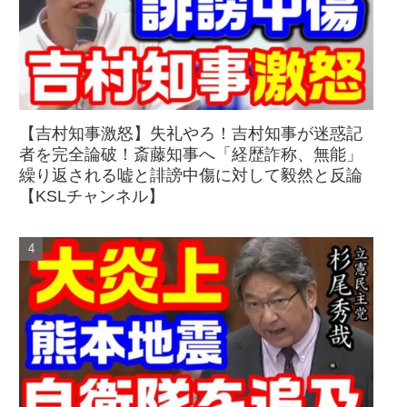
【吉村知事激怒】失礼やろ！吉村知事が迷惑記
者を完全論破！斎藤知事へ「経歴詐称、無能」
繰り返される嘘と誹謗中傷に対して毅然と反論
【KSLチャンネル】