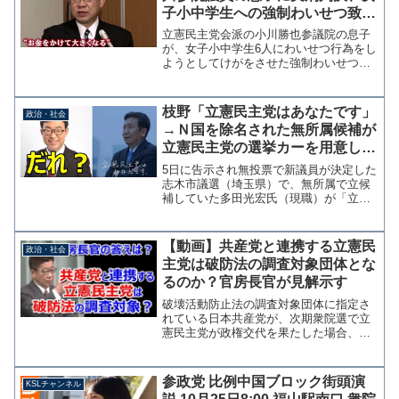
子小中学生への強制わいせつ致傷
など連続6件（保釈中も犯行継
立憲民主党会派の小川勝也参議院の息子
続）で懲役たったの4年？
が、女子小中学生6人にわいせつ行為をし
ようとしてけがをさせた強制わいせつ致
傷などの罪に問われた裁判員裁判で、東
京地裁は２１日、小川遥資被告に懲役４
年（求刑・懲役５年）の判決を言い渡し
枝野「立憲民主党はあなたです」
政治・社会
た。 裁判長は「７カ月...
→Ｎ国を除名された無所属候補が
立憲民主党の選挙カーを用意して
走り出す事態に
5日に告示され無投票で新議員が決定した
志木市議選（埼玉県）で、無所属で立候
補していた多田光宏氏（現職）が「立憲
民主党」と印刷された選挙カーを用意し
ていたことがわかった。 立憲民主党埼
玉県連はホームページで、同市議選に候
【動画】共産党と連携する立憲民
政治・社会
補者は擁立していない旨...
主党は破防法の調査対象団体とな
るのか？官房長官が見解示す
破壊活動防止法の調査対象団体に指定さ
れている日本共産党が、次期衆院選で立
憲民主党が政権交代を果たした場合、限
定的な閣外協力を目指すことに合意し
た。 加藤勝信官房長官は1日の記者会見
で、日本共産党が今も暴力革命の方針を
参政党 比例中国ブロック街頭演
KSLチャンネル
堅持しているとの見解を示...