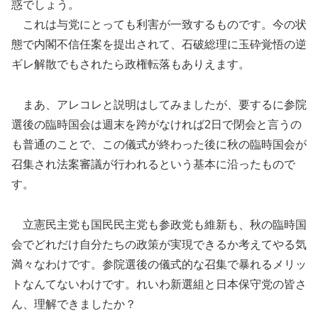
惑でしょう。
これは与党にとっても利害が一致するものです。今の状
態で内閣不信任案を提出されて、石破総理に玉砕覚悟の逆
ギレ解散でもされたら政権転落もありえます。
まあ、アレコレと説明はしてみましたが、要するに参院
選後の臨時国会は週末を跨がなければ2日で閉会と言うの
も普通のことで、この儀式が終わった後に秋の臨時国会が
召集され法案審議が行われるという基本に沿ったもので
す。
立憲民主党も国民民主党も参政党も維新も、秋の臨時国
会でどれだけ自分たちの政策が実現できるか考えてやる気
満々なわけです。参院選後の儀式的な召集で暴れるメリッ
トなんてないわけです。れいわ新選組と日本保守党の皆さ
ん、理解できましたか？