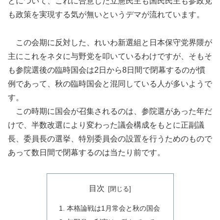
とについて、これに合意した立憲民主も国民民主も参政党
も政策を実現する気が無いというデマが流れています。
この会期に反対した、れいわ新選組と日本保守党界隈が
主にこれをネタに与野党を叩いているわけですが、そもそ
も参院選後の臨時国会は2日から8日間で閉幕するのが慣
例であって、秋の臨時国会と混同している人が多いようで
す。
この時期に国会が召集されるのは、参院選があった年だ
けで、半数改選により変わった議会構成をもとに正副議
長、委員長の選挙、特別委員会の設置を行うためのもので
あって数日間で閉幕するのは当たり前です。
目次
本格論戦は1月常会と秋の国会