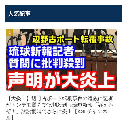
人気記事
【大炎上】辺野古ボート転覆事件の遺族に記者
がトンデモ質問で批判殺到→琉球新報「訴える
ぞ！」訴訟恫喝でさらに炎上【KSLチャンネ
ル】