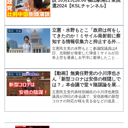
説 10月25日8:00 福山駅南口 衆院
選2024【KSLチャンネル】
立憲・水野もとこ「政府は何をし
政治・社会
てきたのか！ミサイル発射前に察
知する情報収集力と抑止する外交
力がないと国民を守れない」
立憲民主党の水野もとこ参議院議員は4
日、北朝鮮が発射した弾道ミサイルが日
本上空を通過し太平洋に着弾したことを
受け「政府は何をしてきたのか！ミサイ
ル発射前に察知する情報収集力とファク
トを元に抑止する外交力がないと国民を
【動画】無責任野党の小川淳也さ
政治・社会
守れない。」と政府の対応...
ん「新型コロナは安倍の桜隠しで
は？」本会議で堂々陰謀論を展開
してしまう事案発生
立憲民主党代表特別補佐の小川淳也衆院
議員が29日の本会議で、安倍政権の新型
コロナの対応が桜を見る会などの追及を
かわすための政治的思惑によるものでは
ないかと疑いをかけ「陰謀論」ともとれ
る内容の発言をする場面があった。武漢
での新型コロナ蔓延は安...