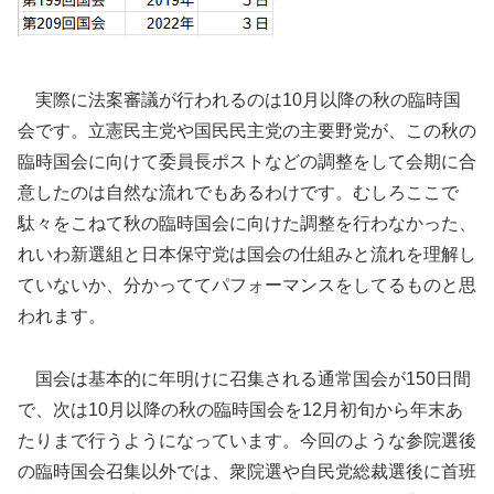
実際に法案審議が行われるのは10月以降の秋の臨時国
会です。立憲民主党や国民民主党の主要野党が、この秋の
臨時国会に向けて委員長ポストなどの調整をして会期に合
意したのは自然な流れでもあるわけです。むしろここで
駄々をこねて秋の臨時国会に向けた調整を行わなかった、
れいわ新選組と日本保守党は国会の仕組みと流れを理解し
ていないか、分かっててパフォーマンスをしてるものと思
われます。
国会は基本的に年明けに召集される通常国会が150日間
で、次は10月以降の秋の臨時国会を12月初旬から年末あ
たりまで行うようになっています。今回のような参院選後
の臨時国会召集以外では、衆院選や自民党総裁選後に首班