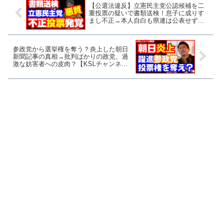
【公選法違反】立憲民主党公認候補を二
重投票の疑いで書類送検！息子に成りす
まし不正→本人自白も県連は公表せず隠
蔽か？【KSLチャンネル】
参政党から選挙権を奪う？炎上した朝日
新聞記事の真相→批判ばかりの政党、過
激な妨害者への皮肉？【KSLチャンネ
ル】