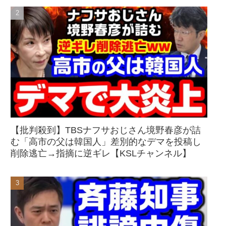
【批判殺到】TBSナフサおじさん境野春彦が詰
む「高市の父は韓国人」差別的なデマを投稿し
削除逃亡→指摘に逆ギレ【KSLチャンネル】