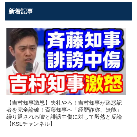
新着記事
【吉村知事激怒】失礼やろ！吉村知事が迷惑記
者を完全論破！斎藤知事へ「経歴詐称、無能」
繰り返される嘘と誹謗中傷に対して毅然と反論
【KSLチャンネル】