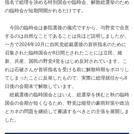
指名で総理を決める特別国会や臨時会、解散総選挙のため
の臨時会が短期間開かれるだけです。
今回の臨時会は参院選後の儀式ですから、与野党で合意
するのは自然なことであることは先ほど説明しましたが、
一方で2024年10月に自民党総裁選後の首班指名のために
召集された臨時国会が8日間とされたことには立民、維
新、共産、国民の野党4党をはじめ反対されています。こ
れは石破さんが首班指名を受ける前に解散時期をポロリし
てしまったことに反発したもので、実際に総理就任から8
日後の会期末で解散しています。
総裁選後の臨時国会とはいえ、総選挙を挟むと秋の臨時
国会の会期が短くなるため、野党は能登の豪雨対策や政治
とカネの問題を継続して審議するべきとの主張を展開しま
した。