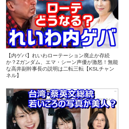
【内ゲバ】れいわローテーション廃止か存続
か？Zガンダム、エマ・シーン声優が激怒！無能
な高井副幹事長の説明は二転三転【KSLチャン
ネル】