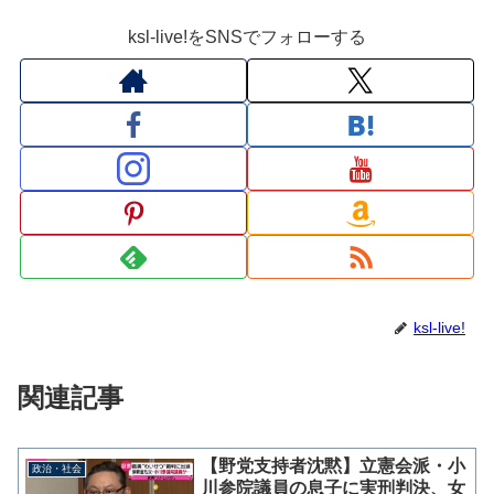
ksl-live!をSNSでフォローする
ksl-live!
関連記事
【野党支持者沈黙】立憲会派・小
政治・社会
川参院議員の息子に実刑判決、女