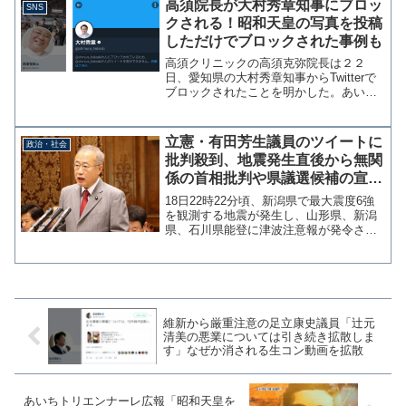
高須院長が大村秀章知事にブロッ
SNS
ている」「伊藤詩織さんの...
クされる！昭和天皇の写真を投稿
しただけでブロックされた事例も
高須クリニックの高須克弥院長は２２
日、愛知県の大村秀章知事からTwitterで
ブロックされたことを明かした。あいち
トリエンナーレ「表現の不自由展」で昭
和天皇の写真が焼かれ踏みつけられる展
示があったことに抗議したのが原因と思
立憲・有田芳生議員のツイートに
政治・社会
われる。知事が愛知...
批判殺到、地震発生直後から無関
係の首相批判や県議選候補の宣伝
を繰り返す
18日22時22分頃、新潟県で最大震度6強
を観測する地震が発生し、山形県、新潟
県、石川県能登に津波注意報が発令され
た。発生直後から国会議員などが身を守
る呼びかけを行い、立憲民主党では福山
哲郎幹事長の指示により、発生から8分後
の22時30分に...
維新から厳重注意の足立康史議員「辻元
清美の悪業については引き続き拡散しま
す」なぜか消される生コン動画を拡散
あいちトリエンナーレ広報「昭和天皇を