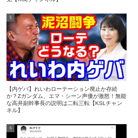
【内ゲバ】れいわローテーション廃止か存続
か？Zガンダム、エマ・シーン声優が激怒！無能
な高井副幹事長の説明は二転三転【KSLチャン
ネル】