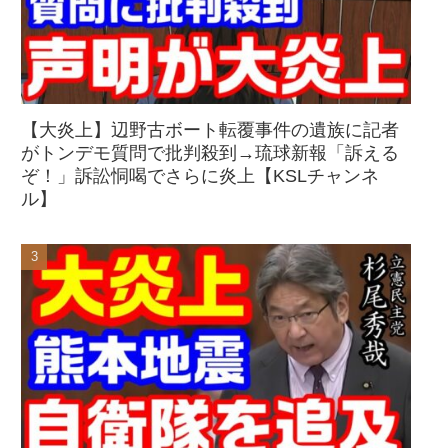
【大炎上】辺野古ボート転覆事件の遺族に記者
がトンデモ質問で批判殺到→琉球新報「訴える
ぞ！」訴訟恫喝でさらに炎上【KSLチャンネ
ル】