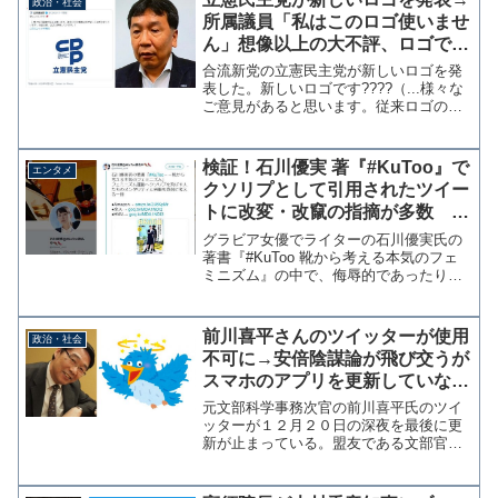
政治・社会
っかりと進める...
所属議員「私はこのロゴ使いませ
ん」想像以上の大不評、ロゴで揉
めてまた分裂か
合流新党の立憲民主党が新しいロゴを発
表した。新しいロゴです????（...様々な
ご意見があると思います。従来ロゴの使
用は妨げないことが決まっています。当
面の間、ロゴは併用しています。）
pic.twitter.com/afwJHgVm15—...
検証！石川優実 著『#KuToo』で
エンタメ
クソリプとして引用されたツイー
トに改変・改竄の指摘が多数 出
版社が釈明も矛盾
グラビア女優でライターの石川優実氏の
著書『#KuToo 靴から考える本気のフェ
ミニズム』の中で、侮辱的であったり中
傷をする「クソリプ」としてツイッター
ID付きで引用された投稿が、実際はリプ
ライ（返信・直接言及）していないにも
前川喜平さんのツイッターが使用
政治・社会
関わらず石川氏を...
不可に→安倍陰謀論が飛び交うが
スマホのアプリを更新していない
可能性も
元文部科学事務次官の前川喜平氏のツイ
ッターが１２月２０日の深夜を最後に更
新が止まっている。盟友である文部官僚
の寺脇研氏によると、前川氏のツイッタ
ーは突然使えなくなったという。 これ
を受けて反安倍界隈は「安倍の力が働い