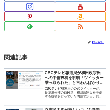
ksl-live!
関連記事
CBCテレビ報道局が和田政宗氏
SNS
への中傷投稿を釈明「ツイッター
乗っ取られた」と言わんばかり
「報道部員が投稿した形跡はな
CBCテレビ報道局の公式ツイッターが、
い」
参院選候補の自民党・和田政宗氏を中傷
する投稿を行っていた問題で14日、同ア
カウントから釈明の投稿が行われた。
（２）なお、Twitter社のご協力による調
査や内部調査も含めて、今後も調査をし
立憲民主党が新しいロゴを発表→