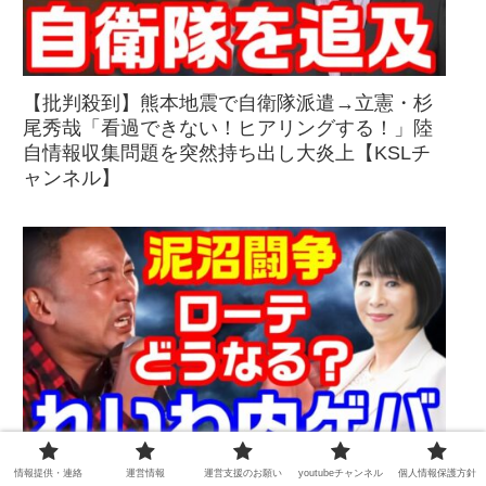
【批判殺到】熊本地震で自衛隊派遣→立憲・杉
尾秀哉「看過できない！ヒアリングする！」陸
自情報収集問題を突然持ち出し大炎上【KSLチ
ャンネル】
情報提供・連絡
運営情報
運営支援のお願い
youtubeチャンネル
個人情報保護方針