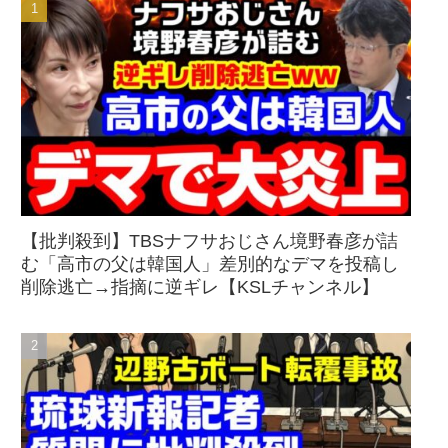
【批判殺到】TBSナフサおじさん境野春彦が詰
む「高市の父は韓国人」差別的なデマを投稿し
削除逃亡→指摘に逆ギレ【KSLチャンネル】