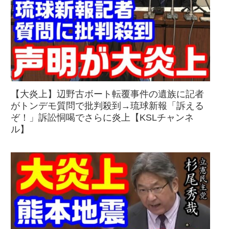
【大炎上】辺野古ボート転覆事件の遺族に記者
がトンデモ質問で批判殺到→琉球新報「訴える
ぞ！」訴訟恫喝でさらに炎上【KSLチャンネ
ル】