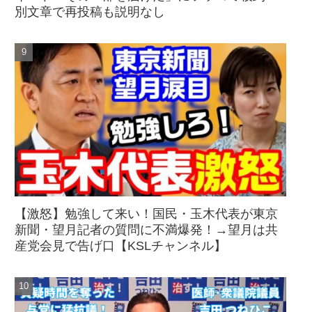
別文章で再投稿も説明なし
【激怒】勉強して来い！国民・玉木代表が東京
新聞・望月記者の質問に不満爆発！→望月は共
産党会見で告げ口【KSLチャンネル】