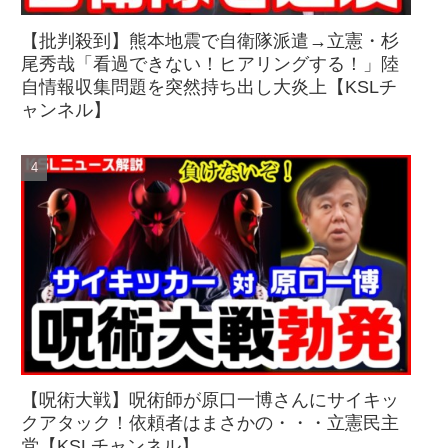
【批判殺到】熊本地震で自衛隊派遣→立憲・杉
尾秀哉「看過できない！ヒアリングする！」陸
自情報収集問題を突然持ち出し大炎上【KSLチ
ャンネル】
【呪術大戦】呪術師が原口一博さんにサイキッ
クアタック！依頼者はまさかの・・・立憲民主
党【KSLチャンネル】