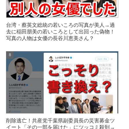
台湾・蔡英文総統の若いころの写真が美人→過
去に稲田朋美の若いころとして出回った偽物！
写真の人物は女優の長谷川恵美さん？
削除逃亡！共産党千葉県副委員長の災害募金ツ
イート「その一部を届けた」にツッコミ殺到→