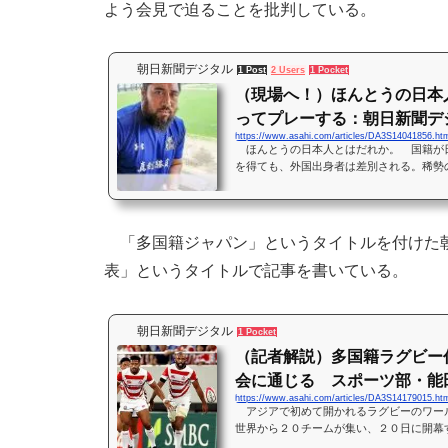
よう会見で迫ることを批判している。
朝日新聞デジタル
1 Post
2 Users
1 Pocket
（現場へ！）ほんとうの日本
ってプレーする：朝日新聞デ
https://www.asahi.com/articles/DA3S14041856.ht
ほんとうの日本人とはだれか。 国籍が
を得ても、外国出身者は差別される。稀勢
本出身」横綱と、わざわざ発明した苦しい
本…
「多国籍ジャパン」というタイトルを付けた朝
表」というタイトルで記事を書いている。
朝日新聞デジタル
1 Pocket
（記者解説）多国籍ラグビー
会に通じる スポーツ部・能
https://www.asahi.com/articles/DA3S14179015.ht
ジタル
アジアで初めて開かれるラグビーのワー
世界から２０チームが集い、２０日に開幕
す日本代表は、選手３１人中、ほぼ半数の