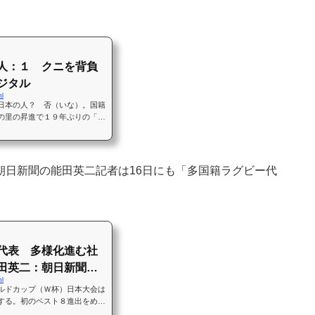
人：１ クニを背負
ジタル
ml
日本の人？ 否（いな）。国籍
の里の昇進で１９年ぶりの「日
形容でメディアが狂喜した。日
日新聞の能田英二記者は16日にも「多国籍ラグビー代
代表 多様化進む社
田英二：朝日新聞デ
ml
ルドカップ（Ｗ杯）日本大会は
する。初のベスト８進出をめざ
１５人を外国出身選手が占め