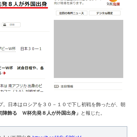
プ。日本はロシアを３０－１０で下し初戦を飾ったが、朝
初陣飾る Ｗ杯先発８人が外国出身」
と報じた。