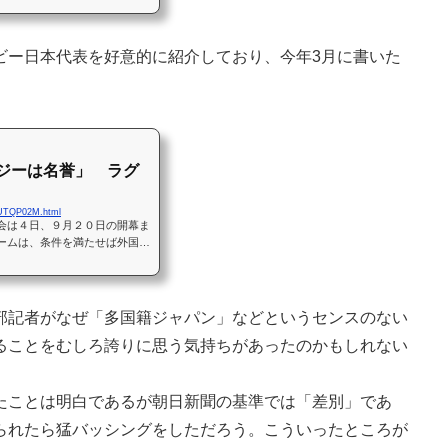
ー日本代表を好意的に紹介しており、今年3月に書いた
ジーは名誉」 ラグ
VUTQP02M.html
会は４日、９月２０日の開幕ま
ームは、条件を満たせば外国出
強入りをめざす日本代表も、
記者がなぜ「多国籍ジャパン」などというセンスのない
ることをむしろ誇りに思う気持ちがあったのかもしれない
ことは明白であるが朝日新聞の基準では「差別」であ
られたら猛バッシングをしただろう。こういったところが