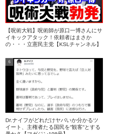
【呪術大戦】呪術師が原口一博さんにサ
イキックアタック！依頼者はまさか
の・・・立憲民主党【KSLチャンネル】
Dr.ナイフがどれだけヤバいか分かるツ
イート、主権者たる国民を"観客"とする