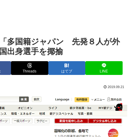
「多国籍ジャパン 先発８人が外
国出身選手を揶揄
k
Threads
はてブ
LINE
2019.09.21