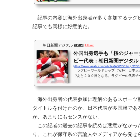
る。…
記事の内容は海外出身者が多く参加するラグビ
記事でも同様に好意的だ。
朝日新聞デジタル
1 Post
1 User
外国出身選手も「桜のジャー
ビー代表：朝日新聞デジタル
https://www.asahi.com/articles/ASM2V6RQRM2
ラグビーワールドカップ（Ｗ杯）日本大
であと２００日となる。ラグビーの代表チ
身でも、外国籍でもプレーできる。初の８
様々…
海外出身者の代表参加に理解のあるスポーツ部
タイトルを付けたのか。日本代表が多国籍であ
が、あまりにもセンスがない。
この記者の過去の記事を読めば悪意がなかった
り、これが保守系の言論人やメディアから発せ