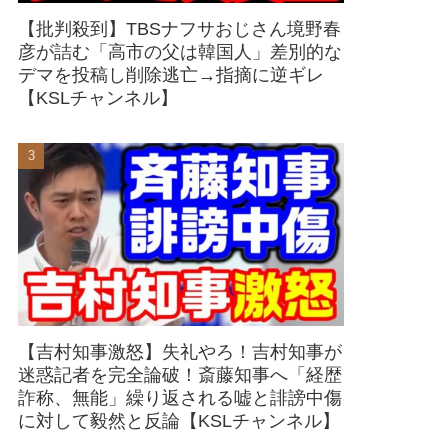
【批判殺到】TBSナフサおじさん境野春
彦が詰む「高市の父は韓国人」差別的な
デマを投稿し削除逃亡→指摘に逆ギレ
【KSLチャンネル】
【吉村知事激怒】失礼やろ！吉村知事が
迷惑記者を完全論破！斎藤知事へ「経歴
詐称、無能」繰り返される嘘と誹謗中傷
に対して毅然と反論【KSLチャンネル】