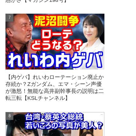
愚かさ【マガジン198号】
【内ゲバ】れいわローテーション廃止か
存続か？Zガンダム、エマ・シーン声優
が激怒！無能な高井副幹事長の説明は二
転三転【KSLチャンネル】