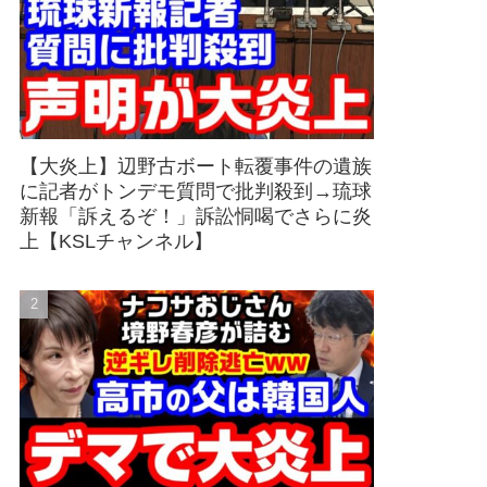
【大炎上】辺野古ボート転覆事件の遺族
に記者がトンデモ質問で批判殺到→琉球
新報「訴えるぞ！」訴訟恫喝でさらに炎
上【KSLチャンネル】