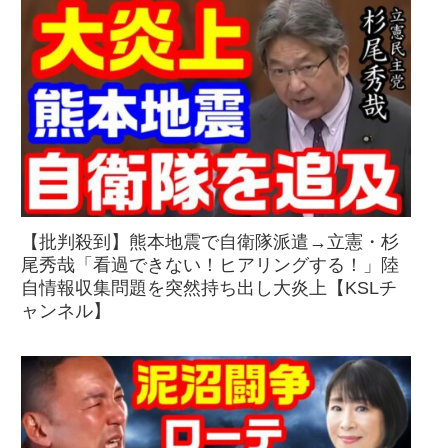
【批判殺到】熊本地震で自衛隊派遣→立憲・杉
尾秀哉「看過できない！ヒアリングする！」陸
自情報収集問題を突然持ち出し大炎上【KSLチ
ャンネル】