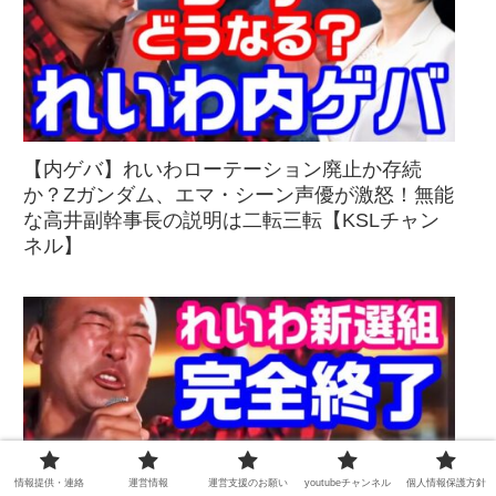
【内ゲバ】れいわローテーション廃止か存続
か？Zガンダム、エマ・シーン声優が激怒！無能
な高井副幹事長の説明は二転三転【KSLチャン
ネル】
情報提供・連絡
運営情報
運営支援のお願い
youtubeチャンネル
個人情報保護方針