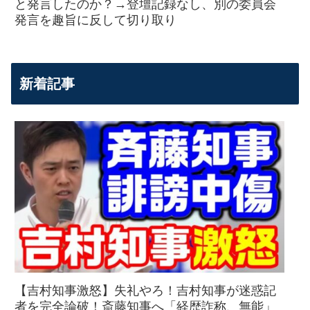
と発言したのか？→登壇記録なし、別の委員会
発言を趣旨に反して切り取り
新着記事
【吉村知事激怒】失礼やろ！吉村知事が迷惑記
者を完全論破！斎藤知事へ「経歴詐称、無能」