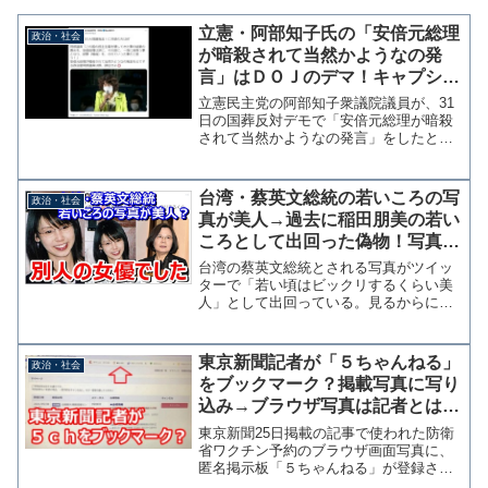
立憲・阿部知子氏の「安倍元総理
政治・社会
が暗殺されて当然かようなの発
言」はＤＯＪのデマ！キャプショ
ンを使った悪質トリック投稿
立憲民主党の阿部知子衆議院議員が、31
日の国葬反対デモで「安倍元総理が暗殺
されて当然かようなの発言」をしたとし
て批判を浴びている。これに対して本人
は、安倍元総理への銃撃を一切擁護する
ものではないとして否定しているが、問
台湾・蔡英文総統の若いころの写
政治・社会
題となった切取り動画は...
真が美人→過去に稲田朋美の若い
ころとして出回った偽物！写真の
人物は女優の長谷川恵美さん？
台湾の蔡英文総統とされる写真がツイッ
ターで「若い頃はビックリするくらい美
人」として出回っている。見るからに時
代が違う写真であるが、多くの人が信じ
てしまっているようだ。 この写真は数
年前、稲田朋美防衛大臣（当時）の若い
東京新聞記者が「５ちゃんねる」
政治・社会
ころの写真としてネット上...
をブックマーク？掲載写真に写り
込み→ブラウザ写真は記者とは別
の一般人のもの
東京新聞25日掲載の記事で使われた防衛
省ワクチン予約のブラウザ画面写真に、
匿名掲示板「５ちゃんねる」が登録され
たブックマークバーが写り込んでいたこ