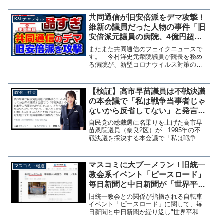
とが話題になっている。とれた予約「勝
手に消えた」 防衛省のワクチン予約シ
共同通信が旧安倍派をデマ攻撃！
KSLチャンネル
ステムでまた欠陥…担当...
維新の議員だった人物の事件「旧
安倍派元議員の病院、4億円超を
不正受給」と報じる【KSLチャン
またまた共同通信のフェイクニュースで
ネル】
す。 今村洋史元衆院議員が院長を務め
る病院が、新型コロナウイルス対策の補
助金約4億5千万円を不正受給していた問
題を共同通信が速報したタイトルが
『【速報】旧安倍派元議員の病院、4億円
【検証】高市早苗議員は不戦決議
政治・社会
超を不正受給』 これを見...
の本会議で「私は戦争当事者じゃ
ないから反省してない」と発言し
たのか？→登壇記録なし、別の委
自民党の総裁選に名乗りを上げた高市早
員会発言を趣旨に反して切り取り
苗衆院議員（奈良2区）が、1995年の不
戦決議を採決する本会議で「私は戦争の
当事者の世代じゃない。だから戦争につ
いて反省なんかしていないし、他人から
反省を求められるいわれもない」と発言
マスコミに大ブーメラン！旧統一
マスコミ・報道
したというツイッター...
教会系イベント「ピースロード」
毎日新聞と中日新聞が「世界平和
願う団体」として好意的に複数回
旧統一教会との関係が指摘される自転車
紹介
イベント「ピースロード」に関して、毎
日新聞と中日新聞が繰り返し"世界平和平