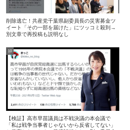
削除逃亡！共産党千葉県副委員長の災害募金ツ
イート「その一部を届けた」にツッコミ殺到→
別文章で再投稿も説明なし
【検証】高市早苗議員は不戦決議の本会議で
「私は戦争当事者じゃないから反省してない」