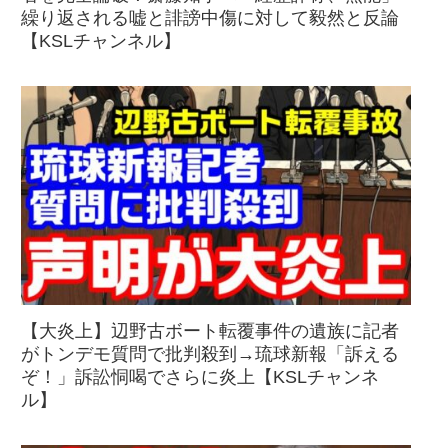
繰り返される嘘と誹謗中傷に対して毅然と反論
【KSLチャンネル】
【大炎上】辺野古ボート転覆事件の遺族に記者
がトンデモ質問で批判殺到→琉球新報「訴える
ぞ！」訴訟恫喝でさらに炎上【KSLチャンネ
ル】