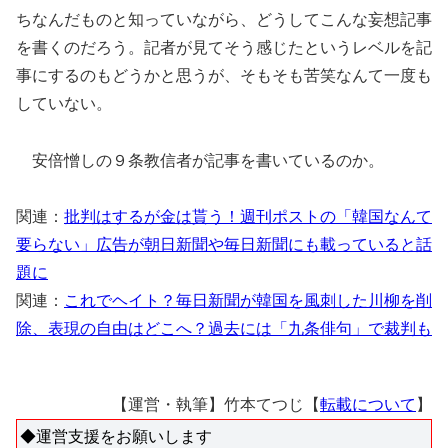
ちなんだものと知っていながら、どうしてこんな妄想記事
を書くのだろう。記者が見てそう感じたというレベルを記
事にするのもどうかと思うが、そもそも苦笑なんて一度も
していない。
安倍憎しの９条教信者が記事を書いているのか。
関連：
批判はするが金は貰う！週刊ポストの「韓国なんて
要らない」広告が朝日新聞や毎日新聞にも載っていると話
題に
関連：
これでヘイト？毎日新聞が韓国を風刺した川柳を削
除、表現の自由はどこへ？過去には「九条俳句」で裁判も
【運営・執筆】竹本てつじ【
転載について
】
◆運営支援をお願いします