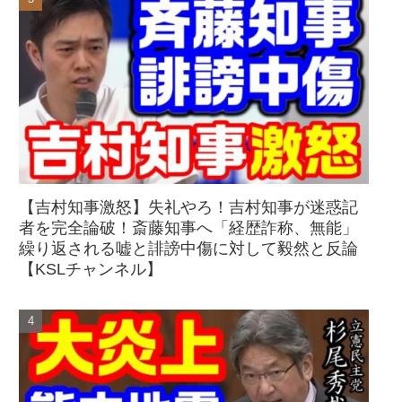
【吉村知事激怒】失礼やろ！吉村知事が迷惑記
者を完全論破！斎藤知事へ「経歴詐称、無能」
繰り返される嘘と誹謗中傷に対して毅然と反論
【KSLチャンネル】