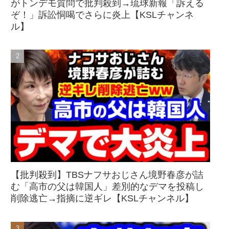
がトンデモ質問で批判殺到→琉球新報「訴える
ぞ！」訴訟恫喝でさらに炎上【KSLチャンネ
ル】
【批判殺到】TBSナフサおじさん境野春彦が詰
む「高市の父は韓国人」差別的なデマを投稿し
削除逃亡→指摘に逆ギレ【KSLチャンネル】