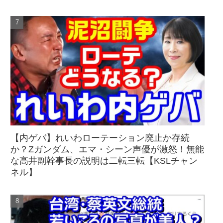
【内ゲバ】れいわローテーション廃止か存続
か？Zガンダム、エマ・シーン声優が激怒！無能
な高井副幹事長の説明は二転三転【KSLチャン
ネル】