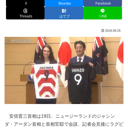
X
Bluesky
Facebook
Threads
はてブ
LINE
2019.09.25
安倍晋三首相は19日、ニュージーランドのジャシン
ダ・アーダン首相と首相官邸で会談、記者会見後にラグビ