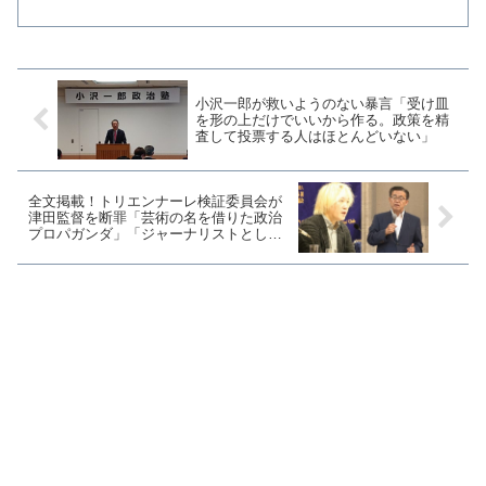
和を願う団体"として好意的な記事で紹介
していたことが分かった。ピースロード
を巡っては、関与した政治家や自治体の
長などが連日に渡りマ...
小沢一郎が救いようのない暴言「受け皿
を形の上だけでいいから作る。政策を精
査して投票する人はほとんどいない」
全文掲載！トリエンナーレ検証委員会が
津田監督を断罪「芸術の名を借りた政治
プロパガンダ」「ジャーナリストとして
の個人的野心を優先させた」