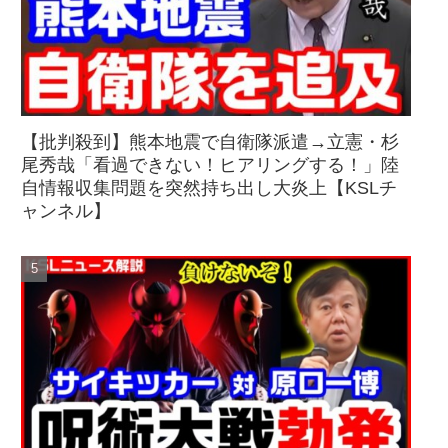
【批判殺到】熊本地震で自衛隊派遣→立憲・杉
尾秀哉「看過できない！ヒアリングする！」陸
自情報収集問題を突然持ち出し大炎上【KSLチ
ャンネル】