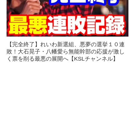
【完全終了】れいわ新選組、悪夢の選挙１０連
敗！大石晃子・八幡愛ら無能幹部の応援が激し
く票を削る最悪の展開へ【KSLチャンネル】