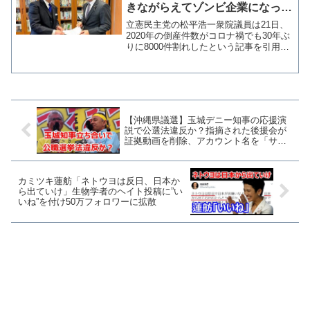
きながらえてゾンビ企業になって
いる」
立憲民主党の松平浩一衆院議員は21日、
2020年の倒産件数がコロナ禍でも30年ぶ
りに8000件割れしたという記事を引用し
「これは。。本来退場すべき企業がコロ
ナ支援で生きながらえてゾンビ企業にな
っている、という見方もできるの
か？？」とツイッタ...
【沖縄県議選】玉城デニー知事の応援演
説で公選法違反か？指摘された後援会が
証拠動画を削除、アカウント名を「サポ
ーター」に変更して責任逃れ？
カミツキ蓮舫「ネトウヨは反日、日本か
ら出ていけ」生物学者のヘイト投稿に”い
いね”を付け50万フォロワーに拡散