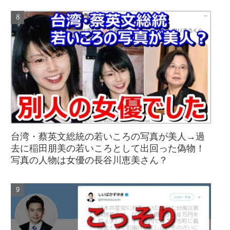
台湾・蔡英文総統の若いころの写真が美人→過
去に稲田朋美の若いころとして出回った偽物！
写真の人物は女優の長谷川恵美さん？