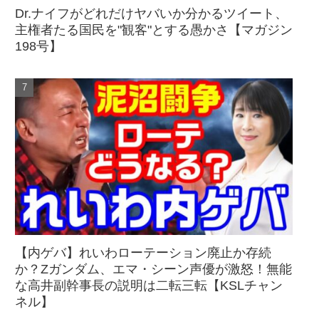
Dr.ナイフがどれだけヤバいか分かるツイート、
主権者たる国民を"観客"とする愚かさ【マガジン
198号】
【内ゲバ】れいわローテーション廃止か存続
か？Zガンダム、エマ・シーン声優が激怒！無能
な高井副幹事長の説明は二転三転【KSLチャン
ネル】