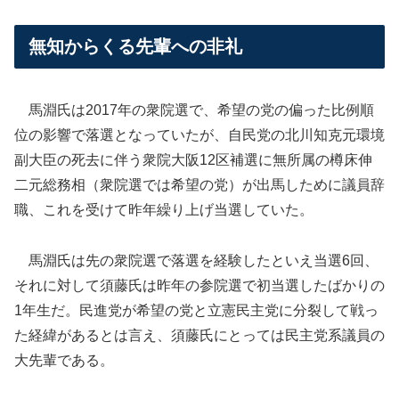
無知からくる先輩への非礼
馬淵氏は2017年の衆院選で、希望の党の偏った比例順
位の影響で落選となっていたが、自民党の北川知克元環境
副大臣の死去に伴う衆院大阪12区補選に無所属の樽床伸
二元総務相（衆院選では希望の党）が出馬しために議員辞
職、これを受けて昨年繰り上げ当選していた。
馬淵氏は先の衆院選で落選を経験したといえ当選6回、
それに対して須藤氏は昨年の参院選で初当選したばかりの
1年生だ。民進党が希望の党と立憲民主党に分裂して戦っ
た経緯があるとは言え、須藤氏にとっては民主党系議員の
大先輩である。