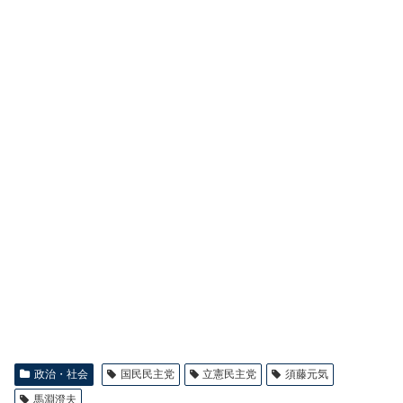
政治・社会
国民民主党
立憲民主党
須藤元気
馬淵澄夫