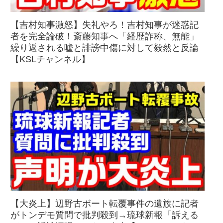
【吉村知事激怒】失礼やろ！吉村知事が迷惑記
者を完全論破！斎藤知事へ「経歴詐称、無能」
繰り返される嘘と誹謗中傷に対して毅然と反論
【KSLチャンネル】
【大炎上】辺野古ボート転覆事件の遺族に記者
がトンデモ質問で批判殺到→琉球新報「訴える