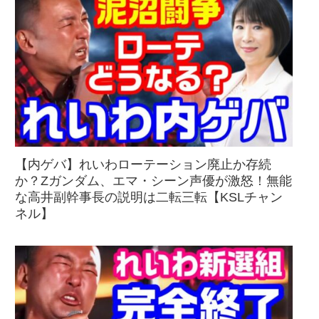
【内ゲバ】れいわローテーション廃止か存続
か？Zガンダム、エマ・シーン声優が激怒！無能
な高井副幹事長の説明は二転三転【KSLチャン
ネル】