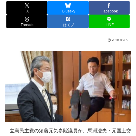
X
Bluesky
Facebook
Threads
はてブ
LINE
2020.06.05
立憲民主党の須藤元気参院議員が、馬淵澄夫・元国土交