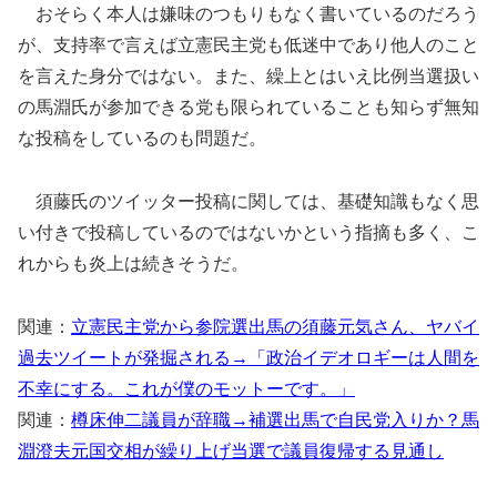
おそらく本人は嫌味のつもりもなく書いているのだろう
が、支持率で言えば立憲民主党も低迷中であり他人のこと
を言えた身分ではない。また、繰上とはいえ比例当選扱い
の馬淵氏が参加できる党も限られていることも知らず無知
な投稿をしているのも問題だ。
須藤氏のツイッター投稿に関しては、基礎知識もなく思
い付きで投稿しているのではないかという指摘も多く、こ
れからも炎上は続きそうだ。
関連：
立憲民主党から参院選出馬の須藤元気さん、ヤバイ
過去ツイートが発掘される→「政治イデオロギーは人間を
不幸にする。これが僕のモットーです。」
関連：
樽床伸二議員が辞職→補選出馬で自民党入りか？馬
淵澄夫元国交相が繰り上げ当選で議員復帰する見通し