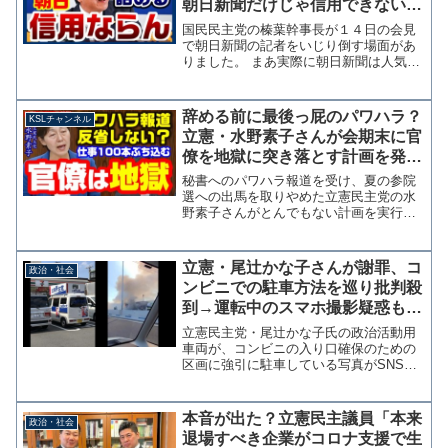
朝日新聞だけじゃ信用できない」
徹底的にイジリ倒す【KSLチャン
国民民主党の榛葉幹事長が１４日の会見
ネル】
で朝日新聞の記者をいじり倒す場面があ
りました。 まあ実際に朝日新聞は人気の
ある所を叩く逆張り体質があるのは事実
ですが、それをもって記者を排除せず笑
顔でやり取りできるのが榛葉さんのいい
辞める前に最後っ屁のパワハラ？
KSLチャンネル
ところです。そう考える...
立憲・水野素子さんが会期末に官
僚を地獄に突き落とす計画を発表
「質問主意書100本提出する」
秘書へのパワハラ報道を受け、夏の参院
【KSLチャンネル】
選への出馬を取りやめた立憲民主党の水
野素子さんがとんでもない計画を実行し
ようとしています。 水野さんは不出馬
によって今季限りで国会を去るわけです
が、なんと官僚の業務負担が大きいとさ
立憲・尾辻かな子さんが謝罪、コ
政治・社会
れる質問主意書をこれから...
ンビニでの駐車方法を巡り批判殺
到→運転中のスマホ撮影疑惑も指
摘されるがこちらは要審議？
立憲民主党・尾辻かな子氏の政治活動用
車両が、コンビニの入り口確保のための
区画に強引に駐車している写真がSNSで
拡散され批判が殺到している。批判を受
けて尾辻氏は「ボランティアスタッフが
緊急にトイレに行く必要がありこのよう
本音が出た？立憲民主議員「本来
政治・社会
な駐車となってしまいま...
退場すべき企業がコロナ支援で生