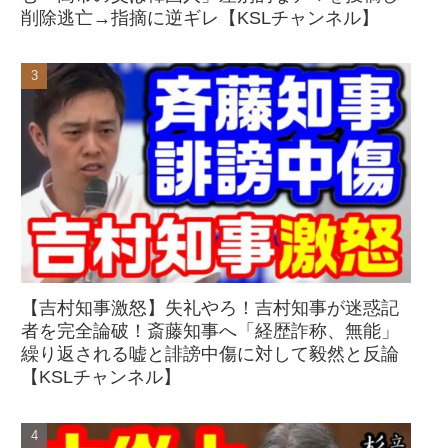
削除逃亡→指摘に逆ギレ【KSLチャンネル】
【吉村知事激怒】失礼やろ！吉村知事が迷惑記
者を完全論破！斎藤知事へ「経歴詐称、無能」
繰り返される嘘と誹謗中傷に対して毅然と反論
【KSLチャンネル】