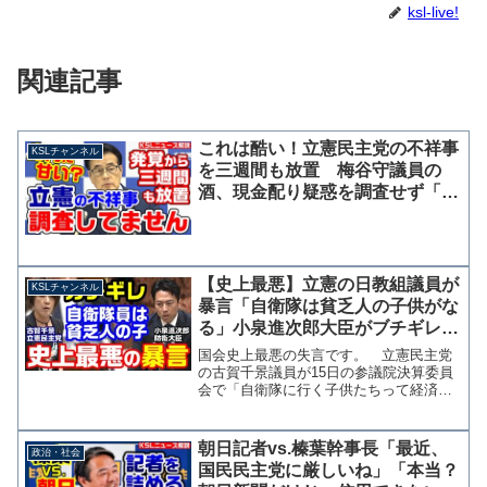
ksl-live!
関連記事
これは酷い！立憲民主党の不祥事
KSLチャンネル
を三週間も放置 梅谷守議員の
酒、現金配り疑惑を調査せず「本
人が記憶を思い返している、説明
待ち」
【史上最悪】立憲の日教組議員が
KSLチャンネル
暴言「自衛隊は貧乏人の子供がな
る」小泉進次郎大臣がブチギレ抗
議！議員辞職待ったなしか？
国会史上最悪の失言です。 立憲民主党
【KSLチャンネル】
の古賀千景議員が15日の参議院決算委員
会で「自衛隊に行く子供たちって経済的
に厳しい子供たちが行くんですよ、豊か
な子供たちは自衛隊とかなりませんよ」
と感情的に発言し、小泉進次郎防衛大臣
朝日記者vs.榛葉幹事長「最近、
政治・社会
から抗議を受けました。...
国民民主党に厳しいね」「本当？