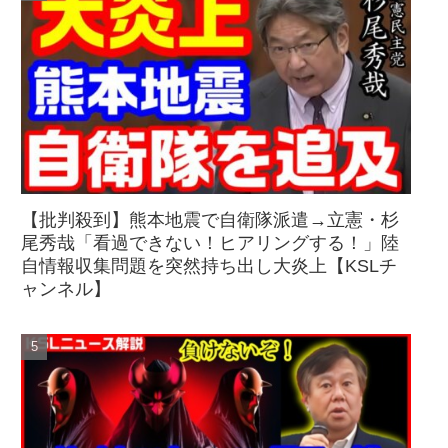
【批判殺到】熊本地震で自衛隊派遣→立憲・杉
尾秀哉「看過できない！ヒアリングする！」陸
自情報収集問題を突然持ち出し大炎上【KSLチ
ャンネル】