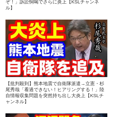
ぞ！」訴訟恫喝でさらに炎上【KSLチャンネ
ル】
【批判殺到】熊本地震で自衛隊派遣→立憲・杉
尾秀哉「看過できない！ヒアリングする！」陸
自情報収集問題を突然持ち出し大炎上【KSLチ
ャンネル】