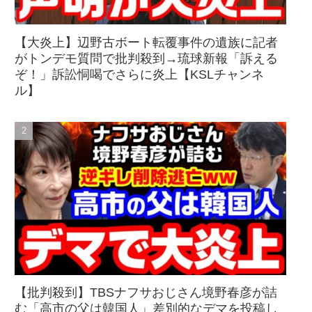
【大炎上】辺野古ボート転覆事件の遺族に記者
がトンデモ質問で批判殺到→琉球新報「訴える
ぞ！」訴訟恫喝でさらに炎上【KSLチャンネ
ル】
【批判殺到】TBSナフサおじさん境野春彦が詰
む「高市の父は韓国人」差別的なデマを投稿し