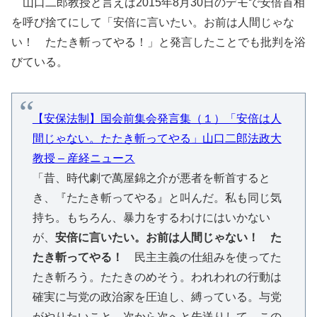
山口二郎教授と言えば2015年8月30日のデモで安倍首相
を呼び捨てにして「安倍に言いたい。お前は人間じゃな
い！ たたき斬ってやる！」と発言したことでも批判を浴
びている。
【安保法制】国会前集会発言集（１）「安倍は人
間じゃない。たたき斬ってやる」山口二郎法政大
教授 – 産経ニュース
「昔、時代劇で萬屋錦之介が悪者を斬首すると
き、『たたき斬ってやる』と叫んだ。私も同じ気
持ち。もちろん、暴力をするわけにはいかない
が、
安倍に言いたい。お前は人間じゃない！ た
たき斬ってやる！
民主主義の仕組みを使ってた
たき斬ろう。たたきのめそう。われわれの行動は
確実に与党の政治家を圧迫し、縛っている。与党
がやりたいこと、次から次へと先送りして、この