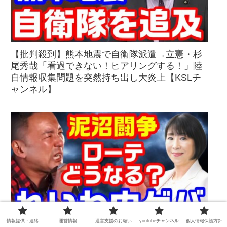
【批判殺到】熊本地震で自衛隊派遣→立憲・杉
尾秀哉「看過できない！ヒアリングする！」陸
自情報収集問題を突然持ち出し大炎上【KSLチ
ャンネル】
情報提供・連絡
運営情報
運営支援のお願い
youtubeチャンネル
個人情報保護方針