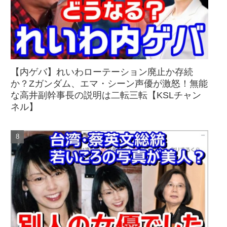
【内ゲバ】れいわローテーション廃止か存続
か？Zガンダム、エマ・シーン声優が激怒！無能
な高井副幹事長の説明は二転三転【KSLチャン
ネル】