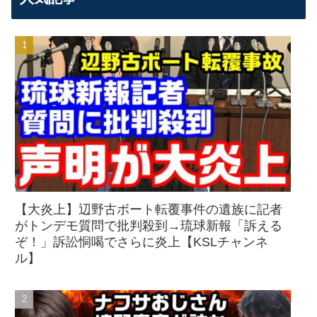
【大炎上】辺野古ボート転覆事件の遺族に記者
がトンデモ質問で批判殺到→琉球新報「訴える
ぞ！」訴訟恫喝でさらに炎上【KSLチャンネ
ル】