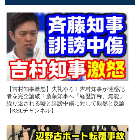
【吉村知事激怒】失礼やろ！吉村知事が迷惑記
者を完全論破！斎藤知事へ「経歴詐称、無能」
繰り返される嘘と誹謗中傷に対して毅然と反論
【KSLチャンネル】