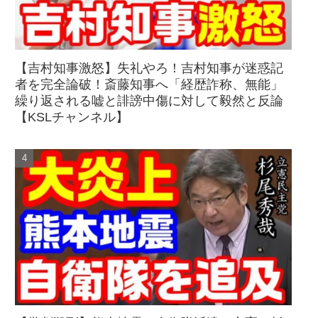
【吉村知事激怒】失礼やろ！吉村知事が迷惑記
者を完全論破！斎藤知事へ「経歴詐称、無能」
繰り返される嘘と誹謗中傷に対して毅然と反論
【KSLチャンネル】