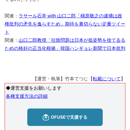
関連：
ラサール石井 with 山口二郎「槇原敬之の逮捕は政
権批判の矛先を逸らすため」期待を裏切らない定番ツイー
ト
関連：
山口二郎教授「拉致問題は日本が低姿勢を捨て去る
ための格好の正当化根拠」韓国ハンギョレ新聞で日本批判
【運営・執筆】竹本てつじ【
転載について
】
◆運営支援をお願いします
各種支援方法の詳細