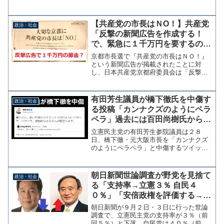
をもとに『闇のクマさん』と言う
YouTubeチャンネルが扇動的に取り扱っ
たことが発端ですが、実際の答弁書には
【共産党の市長はＮO！】共産党
政治・社会
「スパイ防止法を必要とし...
「反撃の新聞広告を作成する！
で、緊急に１千万円を要するので
募金をお願いします」
京都市長選で『共産党の市長はＮＯ！』
という新聞広告が掲載されたことに対
し、日本共産党京都府委員会は「反撃の
新聞広告やビラを作成する決断をした」
と党機関紙のしんぶん赤旗で発表した。
それに伴い緊急で１千万の募金を集める
有田芳生議員が橋下徹氏を中傷す
政治・社会
という。「良識を疑う。ヘイ...
る投稿「カンナクズのようにペラ
ペラ」過去には百田尚樹氏からも
指摘された言葉
立憲民主党の有田芳生参院議員は２８
日、橋下徹・元大阪市長を「カンナクズ
のようにペラペラ」と中傷するツイッタ
ー投稿を行った。問題の投稿は、日本学
術会議の任命見送りの問題で同党の小川
淳也衆院議員と橋下氏が議論するテレビ
朝日新聞世論調査が野党を見捨て
政治・社会
番組の様子を引用した弁護士...
る「支持率→立憲３％ 自民４
０％」「安倍政権を評価する→７
０％」「次の首相にふさわしいの
朝日新聞が９月２日・３日に行った世論
は？→菅ちゃん３８％でトップ」
調査で、立憲民主党の支持率が３％（前
回５％）と下落、自民党は４０％（前回