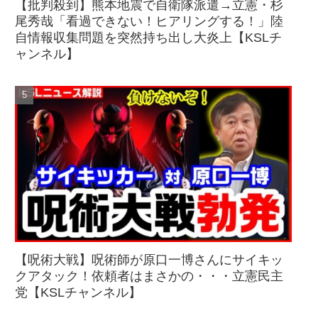
【批判殺到】熊本地震で自衛隊派遣→立憲・杉
尾秀哉「看過できない！ヒアリングする！」陸
自情報収集問題を突然持ち出し大炎上【KSLチ
ャンネル】
【呪術大戦】呪術師が原口一博さんにサイキッ
クアタック！依頼者はまさかの・・・立憲民主
党【KSLチャンネル】