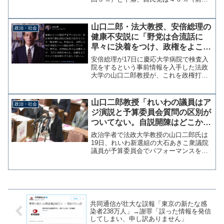
３０％）と急上昇した。合流新党への期
待はどこへ行ったのか？◆あなたは、
今、どの政党を支持していますか。政党
山口二郎・法大教授、安倍総理の
政治・社会
名でお答えください。 自民...
健康不安説に「野党は合流話に
早々に決着をつけ、政権をよこせ
という具体策を打ち出してほし
安倍総理が17日に慶応大学病院で検査入
い」→案の定、炎上中
院をするという事前情報を入手した法政
大学の山口二郎教授が、これを政権打倒
のチャンスとするような投稿を行い批判
が殺到している。事実かどうか確認でき
ていないが、安倍首相が慶応病院に検査
山口二郎教授「れいわの議員はア
政治・社会
入院するという一報を聞...
ジ演説と予算委員会質問の区別が
ついてない。自説開陳はどこか別
の所で」大石あきこ議員の質疑を
政治学者で法政大学教授の山口二郎氏は
批判
19日、れいわ新選組の大石あきこ衆議院
議員が予算委員会でパフォーマンスを行
うことについて「アジ演説と予算委員会
の質問の区別がついていない印象。」
「自説開陳はどこか別の所でやっとほし
い。」（原文ママ）とツイ...
共同通信が壮大な誤報「東京の新たな感
染者238万人」→謝罪「誤った情報を発信
してしまい、申し訳ありません」