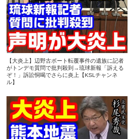
【大炎上】辺野古ボート転覆事件の遺族に記者
がトンデモ質問で批判殺到→琉球新報「訴える
ぞ！」訴訟恫喝でさらに炎上【KSLチャンネ
ル】