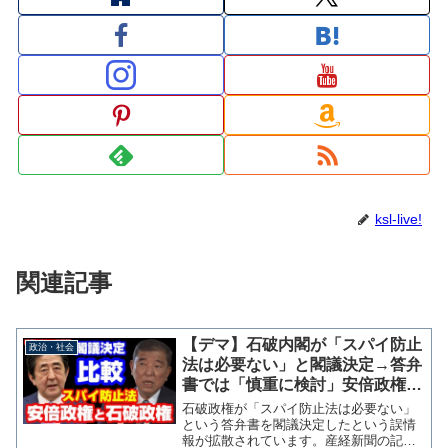
ksl-live!
関連記事
【デマ】石破内閣が「スパイ防止
政治・社会
法は必要ない」と閣議決定→答弁
書では「慎重に検討」安倍政権で
も同様の答弁【KSLチャンネル】
石破政権が「スパイ防止法は必要ない」
という答弁書を閣議決定したという誤情
報が拡散されています。産経新聞の記事