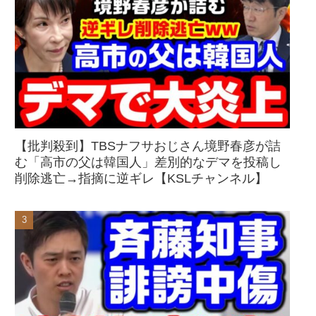
【批判殺到】TBSナフサおじさん境野春彦が詰
む「高市の父は韓国人」差別的なデマを投稿し
削除逃亡→指摘に逆ギレ【KSLチャンネル】