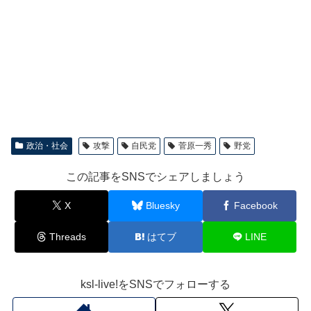
政治・社会
攻撃
自民党
菅原一秀
野党
この記事をSNSでシェアしましょう
X
Bluesky
Facebook
Threads
はてブ
LINE
ksl-live!をSNSでフォローする