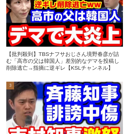
【批判殺到】TBSナフサおじさん境野春彦が詰
む「高市の父は韓国人」差別的なデマを投稿し
削除逃亡→指摘に逆ギレ【KSLチャンネル】