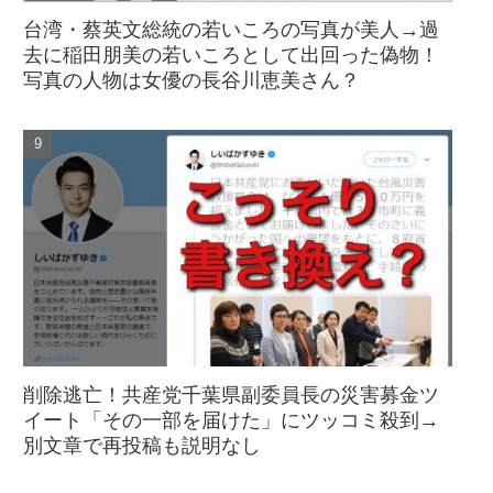
台湾・蔡英文総統の若いころの写真が美人→過
去に稲田朋美の若いころとして出回った偽物！
写真の人物は女優の長谷川恵美さん？
削除逃亡！共産党千葉県副委員長の災害募金ツ
イート「その一部を届けた」にツッコミ殺到→
別文章で再投稿も説明なし