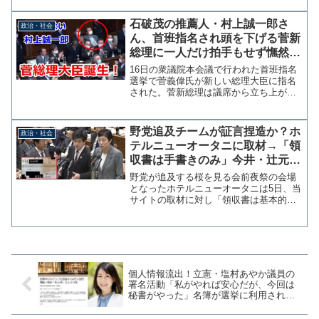
入れていたものだが、２か月以上も経っ
た１０月２３日に聞き取り調査をしても
石破茂の推薦人・村上誠一郎さ
政治・社会
意味はなく、すでに知事や...
ん、首班指名され頭を下げる菅新
総理に一人だけ拍手もせず憮然と
した態度をとる
16日の衆議院本会議で行われた首班指名
選挙で菅義偉氏が新しい総理大臣に指名
された。菅新総理は議席から立ち上がり
頭を下げ、議場からは一斉に拍手が巻き
起こったが、同党の村上誠一郎衆院議員
だけが拍手をせず憮然とした態度を取り
野党追及チームが証言捏造か？ホ
政治・社会
続ける場面があった。党...
テルニューオータニに取材→「領
収書は手書きのみ」今井・辻元議
員の追及根拠崩れる
野党が追及する桜を見る会前夜祭の会場
となったホテルニューオータニは5日、当
サイトの取材に対し「領収書は基本的に
複写式の手書きで出している」と回答し
た。また、宛名のない領収書も先方の都
合により発行することがあるとのこと
で、野党の「手書きは偽物...
個人情報流出！立憲・塩村あやか議員の
署名活動「私がやれば安心だが、今回は
秘書がやった」名簿が選挙に利用される
との指摘も