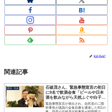
ksl-live!
関連記事
石破茂さん、緊急事態宣言の初日
政治・社会
に9名で飲酒会食「ビールや日本
酒を飲みながら天然ふぐや白子に
舌鼓を打つ」→騒いではいない！
緊急事態宣言が発出され、自民党の二階
と言い訳中
幹事長が議員の会食自粛を通達した8日の
夜、同党の石破茂元幹事長が福岡県で飲