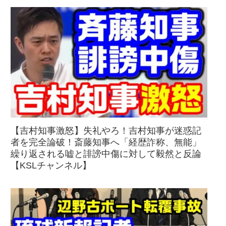
【吉村知事激怒】失礼やろ！吉村知事が迷惑記
者を完全論破！斎藤知事へ「経歴詐称、無能」
繰り返される嘘と誹謗中傷に対して毅然と反論
【KSLチャンネル】