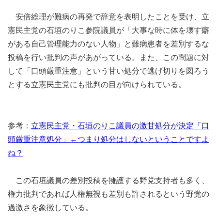
安倍総理が難病の再発で辞意を表明したことを受け、立
憲民主党の石垣のりこ参院議員が「大事な時に体を壊す癖
がある自己管理能力のない人物」と難病患者を差別するな
投稿を行い批判の声があがっている。また、この問題に対
して「口頭厳重注意」という甘い処分で逃げ切りを図ろう
とする立憲民主党にも批判の目が向けられている。
参考：
立憲民主党・石垣のりこ議員の激甘処分が決定「口
頭厳重注意処分」←つまり処分はしないということですよ
ね？
この石垣議員の差別投稿を擁護する野党支持者も多く、
権力批判であれば人権無視も差別も許されるという野党の
過激さを象徴している。