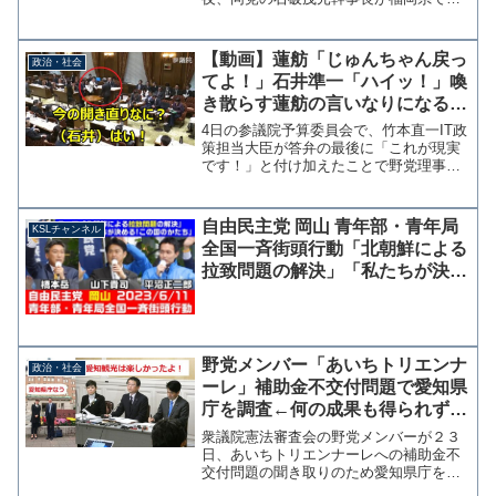
酒を伴う会食を9名で行っていたことが週
刊文春に報じられた。石破茂元幹事長
「国会議員会食自粛令」が出た夜に「博
【動画】蓮舫「じゅんちゃん戻っ
政治・社会
多9人ふぐ宴会」写真...
てよ！」石井準一「ハイッ！」喚
き散らす蓮舫の言いなりになる与
党筆頭理事の醜態
4日の参議院予算委員会で、竹本直一IT政
策担当大臣が答弁の最後に「これが現実
です！」と付け加えたことで野党理事ら
が謝罪と答弁のやり直しを求める場面あ
った。 竹本大臣の迷走答弁は大手メデ
ィアでも報じられているが、この委員会
自由民主党 岡山 青年部・青年局
KSLチャンネル
中に野党筆頭理事の蓮...
全国一斉街頭行動「北朝鮮による
拉致問題の解決」「私たちが決め
る！この国のかたち」令和5年6月
11日
野党メンバー「あいちトリエンナ
政治・社会
ーレ」補助金不交付問題で愛知県
庁を調査←何の成果も得られずた
だの観光旅行に
衆議院憲法審査会の野党メンバーが２３
日、あいちトリエンナーレへの補助金不
交付問題の聞き取りのため愛知県庁を訪
れた。愛知入りは８月５日に野党が申し