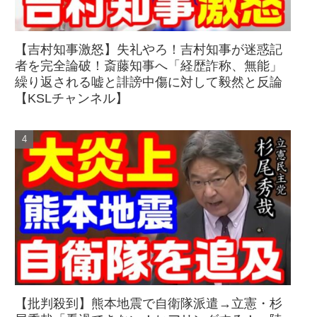
【吉村知事激怒】失礼やろ！吉村知事が迷惑記
者を完全論破！斎藤知事へ「経歴詐称、無能」
繰り返される嘘と誹謗中傷に対して毅然と反論
【KSLチャンネル】
【批判殺到】熊本地震で自衛隊派遣→立憲・杉