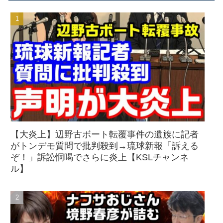
【大炎上】辺野古ボート転覆事件の遺族に記者
がトンデモ質問で批判殺到→琉球新報「訴える
ぞ！」訴訟恫喝でさらに炎上【KSLチャンネ
ル】