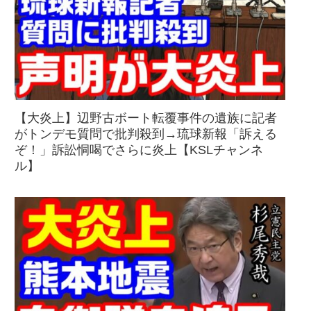
【大炎上】辺野古ボート転覆事件の遺族に記者
がトンデモ質問で批判殺到→琉球新報「訴える
ぞ！」訴訟恫喝でさらに炎上【KSLチャンネ
ル】