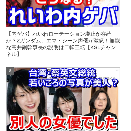
【内ゲバ】れいわローテーション廃止か存続
か？Zガンダム、エマ・シーン声優が激怒！無能
な高井副幹事長の説明は二転三転【KSLチャン
ネル】