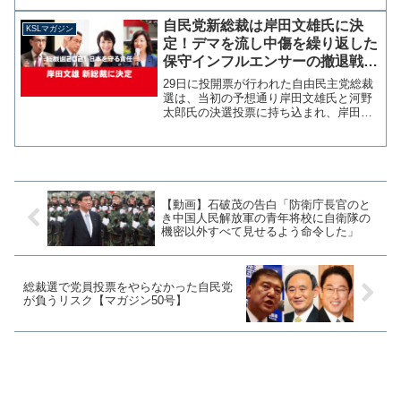
とって不可欠だ」との考えを示した。加
熱する自民党総裁選報道に埋没している
自民党新総裁は岸田文雄氏に決
KSLマガジン
ことへの危機感からだ...
定！デマを流し中傷を繰り返した
保守インフルエンサーの撤退戦が
見苦しい【マガジン131号】
29日に投開票が行われた自由民主党総裁
選は、当初の予想通り岸田文雄氏と河野
太郎氏の決選投票に持ち込まれ、岸田氏
の圧勝となった。 ほぼメディアが伝え
ていた情勢調査と一致する結果であった
わけだが、直前になって河野票が分散し
たようで岸田氏が1回目...
【動画】石破茂の告白「防衛庁長官のと
き中国人民解放軍の青年将校に自衛隊の
機密以外すべて見せるよう命令した」
総裁選で党員投票をやらなかった自民党
が負うリスク【マガジン50号】