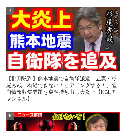
【批判殺到】熊本地震で自衛隊派遣→立憲・杉
尾秀哉「看過できない！ヒアリングする！」陸
自情報収集問題を突然持ち出し大炎上【KSLチ
ャンネル】