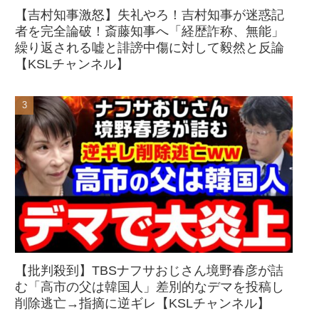
【吉村知事激怒】失礼やろ！吉村知事が迷惑記
者を完全論破！斎藤知事へ「経歴詐称、無能」
繰り返される嘘と誹謗中傷に対して毅然と反論
【KSLチャンネル】
【批判殺到】TBSナフサおじさん境野春彦が詰
む「高市の父は韓国人」差別的なデマを投稿し
削除逃亡→指摘に逆ギレ【KSLチャンネル】