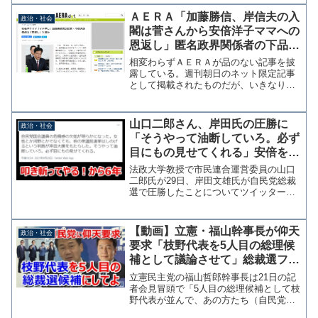
ーで「菅総理の長男の顔も知らないし会
った事すらない。フェイクニュースほど
ＡＥＲＡ「加藤勝信、岸信夫の入
政治・社会
ほどにせいや！」と強く...
閣は菅さんから安倍洋子ママへの
恩返し」匿名政界関係者の下品な
憶測を掲載
相変わらずＡＥＲＡが品のない記事を披
露している。週刊朝日のネット限定記事
として掲載されたものだが、いきなり
「安倍洋子ママ」と安倍前総理の実母を
茶化すタイトルから始まり、実在するか
も怪しい謎の"政界関係者"が人様の家庭
山口二郎さん、岸田氏の圧勝に
政治・社会
について憶測で語っている...
「そうやって油断していろ。必ず
目にもの見せてくれる」安倍を叩
き斬ってやる！から6年、また吠
法政大学教授で市民連合運営委員の山口
える
二郎氏が29日、岸田文雄氏が自民党総裁
選で圧勝したことについてツイッターで
「女性とか河野とかでなくても、秋の衆
議院選挙はしのげるという判断が岸田大
勝をもたらした。そうやって油断してい
【動画】立憲・福山幹事長が仰天
政治・社会
ろ。必ず目にもの見せて...
要求「枝野代表を5人目の総理候
補として議論させて」総裁選フィ
ーバーに強い危機感
立憲民主党の福山哲郎幹事長は21日の記
者会見冒頭で「5人目の総理候補として枝
野代表が並んで、あの方たち（自民党総
裁候補）と議論することが日本の政治に