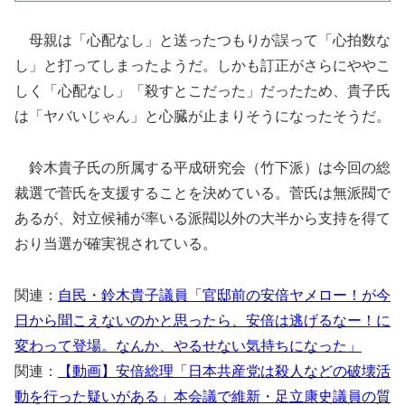
母親は「心配なし」と送ったつもりが誤って「心拍数な
し」と打ってしまったようだ。しかも訂正がさらにややこ
しく「心配なし」「殺すとこだった」だったため、貴子氏
は「ヤバいじゃん」と心臓が止まりそうになったそうだ。
鈴木貴子氏の所属する平成研究会（竹下派）は今回の総
裁選で菅氏を支援することを決めている。菅氏は無派閥で
あるが、対立候補が率いる派閥以外の大半から支持を得て
おり当選が確実視されている。
関連：
自民・鈴木貴子議員「官邸前の安倍ヤメロー！が今
日から聞こえないのかと思ったら、安倍は逃げるなー！に
変わって登場。なんか、やるせない気持ちになった」
関連：
【動画】安倍総理「日本共産党は殺人などの破壊活
動を行った疑いがある」本会議で維新・足立康史議員の質