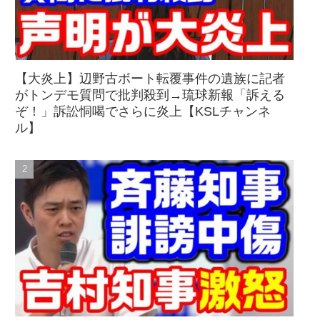
【大炎上】辺野古ボート転覆事件の遺族に記者
がトンデモ質問で批判殺到→琉球新報「訴える
ぞ！」訴訟恫喝でさらに炎上【KSLチャンネ
ル】