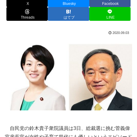
X
Bluesky
Facebook
Threads
はてブ
LINE
2020.09.03
自民党の鈴木貴子衆院議員は3日、総裁選に挑む菅義偉
官房長官が女性や子育て世代にも優しいというエピソード