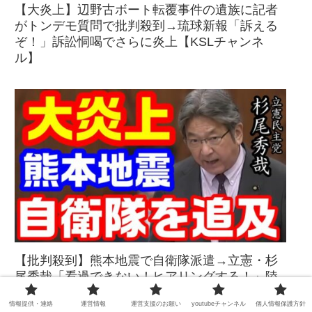
【大炎上】辺野古ボート転覆事件の遺族に記者
がトンデモ質問で批判殺到→琉球新報「訴える
ぞ！」訴訟恫喝でさらに炎上【KSLチャンネ
ル】
【批判殺到】熊本地震で自衛隊派遣→立憲・杉
尾秀哉「看過できない！ヒアリングする！」陸
自情報収集問題を突然持ち出し大炎上【KSLチ
情報提供・連絡
運営情報
運営支援のお願い
youtubeチャンネル
個人情報保護方針
ャンネル】