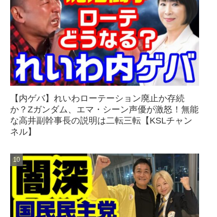
【内ゲバ】れいわローテーション廃止か存続
か？Zガンダム、エマ・シーン声優が激怒！無能
な高井副幹事長の説明は二転三転【KSLチャン
ネル】