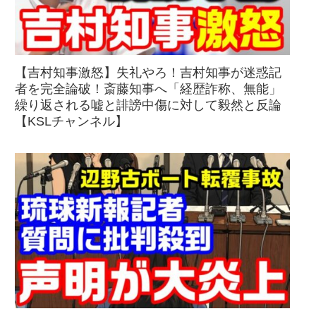
【吉村知事激怒】失礼やろ！吉村知事が迷惑記
者を完全論破！斎藤知事へ「経歴詐称、無能」
繰り返される嘘と誹謗中傷に対して毅然と反論
【KSLチャンネル】