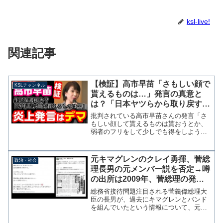
ksl-live!
関連記事
【検証】高市早苗「さもしい顔で
KSLチャンネル
貰えるものは…」発言の真意と
は？「日本ヤツらから取り戻す」
の”ヤツら”の正体【KSLチャンネ
批判されている高市早苗さんの発言「さ
ル】
もしい顔して貰えるものは貰おうとか、
弱者のフリをして少しでも得をしよう、
そんな国民ばかりになったら日本国は滅
びてしまう」という発言の真意は何か？
果たして真実なのか？ 総裁選への出馬
元キマグレンのクレイ勇揮、菅総
政治・社会
でこの発言がSNS上で再...
理長男の元メンバー説を否定→噂
の出所は2009年、菅総理の発言
「きまぐれ、だって」
総務省接待問題注目される菅義偉総理大
臣の長男が、過去にキマグレンとバンド
を組んでいたという情報について、元キ
マグレンのクレイ勇揮が25日にツイッタ