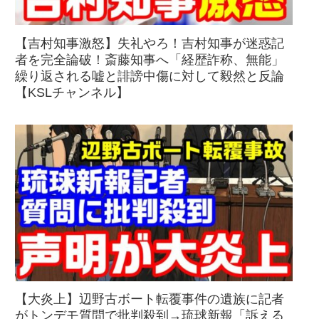
【吉村知事激怒】失礼やろ！吉村知事が迷惑記
者を完全論破！斎藤知事へ「経歴詐称、無能」
繰り返される嘘と誹謗中傷に対して毅然と反論
【KSLチャンネル】
【大炎上】辺野古ボート転覆事件の遺族に記者
がトンデモ質問で批判殺到→琉球新報「訴える