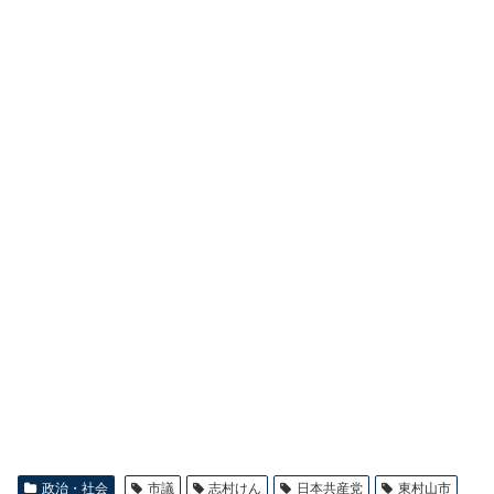
政治・社会
市議
志村けん
日本共産党
東村山市