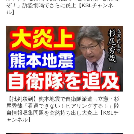
ぞ！」訴訟恫喝でさらに炎上【KSLチャンネ
ル】
【批判殺到】熊本地震で自衛隊派遣→立憲・杉
尾秀哉「看過できない！ヒアリングする！」陸
自情報収集問題を突然持ち出し大炎上【KSLチ
ャンネル】