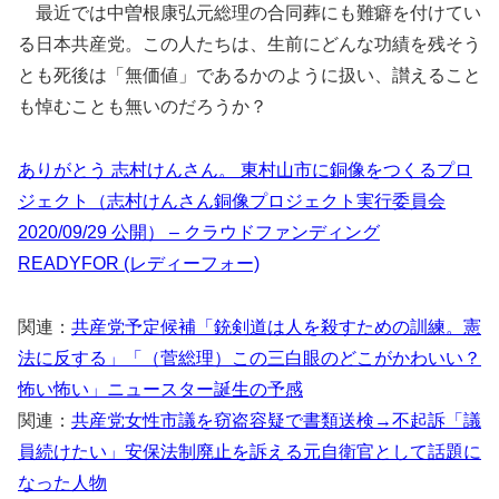
最近では中曽根康弘元総理の合同葬にも難癖を付けてい
る日本共産党。この人たちは、生前にどんな功績を残そう
とも死後は「無価値」であるかのように扱い、讃えること
も悼むことも無いのだろうか？
ありがとう 志村けんさん。 東村山市に銅像をつくるプロ
ジェクト（志村けんさん銅像プロジェクト実行委員会
2020/09/29 公開） – クラウドファンディング
READYFOR (レディーフォー)
関連：
共産党予定候補「銃剣道は人を殺すための訓練。憲
法に反する」「（菅総理）この三白眼のどこがかわいい？
怖い怖い」ニュースター誕生の予感
関連：
共産党女性市議を窃盗容疑で書類送検→不起訴「議
員続けたい」安保法制廃止を訴える元自衛官として話題に
なった人物