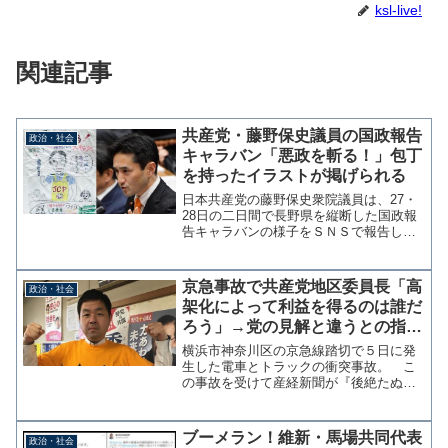
ksl-live!
関連記事
共産党・藤野保史議員の国政報告
政治・社会
キャラバン「悪政を斬る！」包丁
を持ったイラストが掲げられる
日本共産党の藤野保史衆院議員は、27・
28日の二日間で長野県を縦断した国政報
告キャラバンの様子をＳＮＳで報告し
た。支持者が作ってくれたプラカードに
は「悪政を斬る！」と藤野議員が包丁を
振り上げるイラストが描かれている。キ
京急事故で共産党地区委員長「高
政治・社会
ャラバン番外編③今日も...
架化によって利益を得るのは誰だ
ろう」→党の見解と違うとの指摘
受け投稿削除
横浜市神奈川区の京急線踏切で５日に発
生した電車とトラックの衝突事故。 こ
の事故を受けて産経新聞が『後絶たぬ踏
切事故、進まぬ高架化 高齢者が犠牲
も』と報じたことに対し、日本共産党の
品川地区委員長の香西克介氏が「ホント
ブーメラン！維新・馬場共同代表
政治・社会
にそうなら昭和の時代に事故...