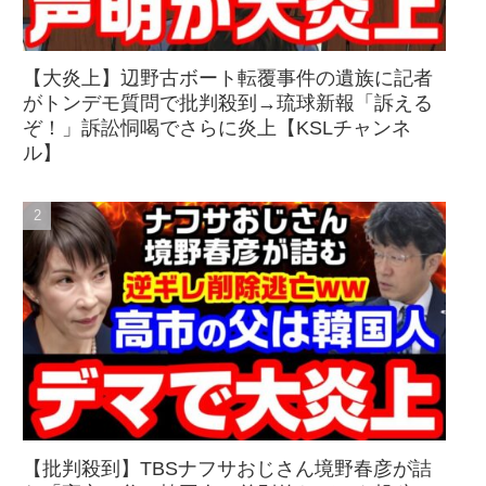
【大炎上】辺野古ボート転覆事件の遺族に記者
がトンデモ質問で批判殺到→琉球新報「訴える
ぞ！」訴訟恫喝でさらに炎上【KSLチャンネ
ル】
【批判殺到】TBSナフサおじさん境野春彦が詰