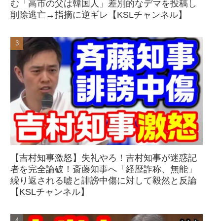
む「高市の父は韓国人」差別的なデマを投稿し
削除逃亡→指摘に逆ギレ【KSLチャンネル】
【吉村知事激怒】失礼やろ！吉村知事が迷惑記
者を完全論破！斎藤知事へ「経歴詐称、無能」
繰り返される嘘と誹謗中傷に対して毅然と反論
【KSLチャンネル】