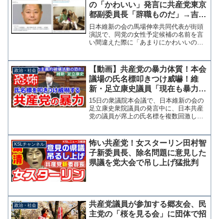
の「かわいい」発言に共産党東京
都副委員長「辞職ものだ」→吉良
よし子議員に”かわいい”と投稿し
日本維新の会の馬場伸幸共同代表が街頭
ていた過去が掘られる
演説で、同党の女性予定候補の名前を言
い間違えた際に「あまりにかわいいので
間違えた」と発言し批判されていること
に、日本共産党東京都委員会副委員長の
田川豊氏は5日、記事を引用し「これで、
【動画】共産党の暴力体質！本会
政治・社会
普通は議員辞職ものだと...
議場の氏名標叩きつけ威嚇！維
新・足立康史議員「現在も暴力主
義的破壊活動の恐れがある」
15日の衆議院本会議で、日本維新の会の
足立康史衆院議員の発言中に、日本共産
党の議員が席上の氏名標を複数回激しく
叩きつけ発言者を威嚇する場面が見られ
た。日本共産党が破防法による監視対象
となっているという発言を妨害する目的
怖い共産党！女スターリン田村智
KSLチャンネル
と思われるが、大島委員...
子新委員長、除名問題に意見した
県議を党大会で吊し上げ猛批判
共産党議員が参加する郷友会、民
政治・社会
主党の「桜を見る会」に団体で招