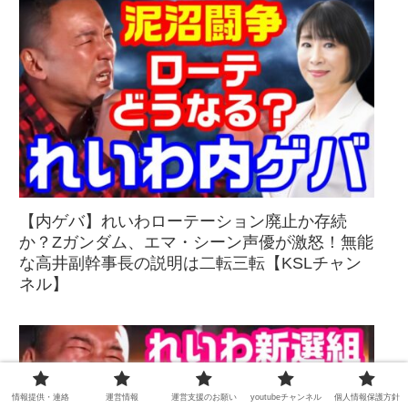
【内ゲバ】れいわローテーション廃止か存続
か？Zガンダム、エマ・シーン声優が激怒！無能
な高井副幹事長の説明は二転三転【KSLチャン
ネル】
情報提供・連絡
運営情報
運営支援のお願い
youtubeチャンネル
個人情報保護方針