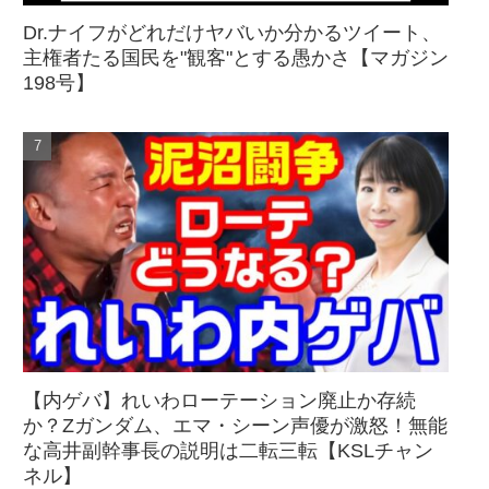
Dr.ナイフがどれだけヤバいか分かるツイート、
主権者たる国民を"観客"とする愚かさ【マガジン
198号】
【内ゲバ】れいわローテーション廃止か存続
か？Zガンダム、エマ・シーン声優が激怒！無能
な高井副幹事長の説明は二転三転【KSLチャン
ネル】