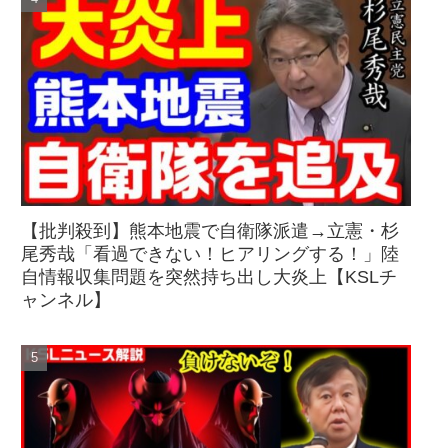
【批判殺到】熊本地震で自衛隊派遣→立憲・杉
尾秀哉「看過できない！ヒアリングする！」陸
自情報収集問題を突然持ち出し大炎上【KSLチ
ャンネル】