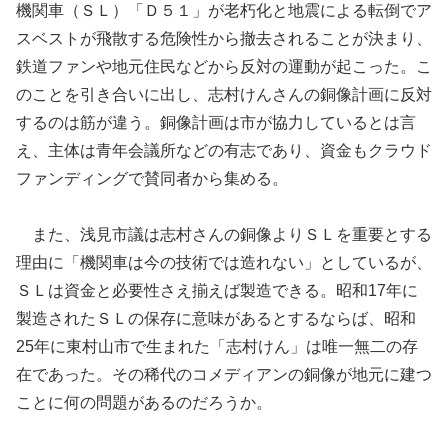
機関車（ＳＬ）「Ｄ５１」が老朽化と地震による転倒でア
スベストが飛散する危険性から撤去されることが決まり、
鉄道ファンや地元住民などから反対の運動が起こった。こ
のことを引き合いに出し、志村けんさんの銅像計画に反対
するのは筋が違う。銅像計画は市が協力しているとは言
え、主体は青年会議所などの有志であり、資金もクラウド
ファンディングで賛同者から集める。
また、浅見市議は志村さんの銅像よりＳＬを重要とする
理由に「機関車は今の技術では造れない」としているが、
ＳＬは資金と必要性さえ揃えば製造できる。昭和17年に
製造されたＳＬの保存に意味があるとするならば、昭和
25年に東村山市で生まれた「志村けん」は唯一無二の存
在であった。その稀代のコメディアンの銅像が地元に建つ
ことに何の問題があるのだろうか。