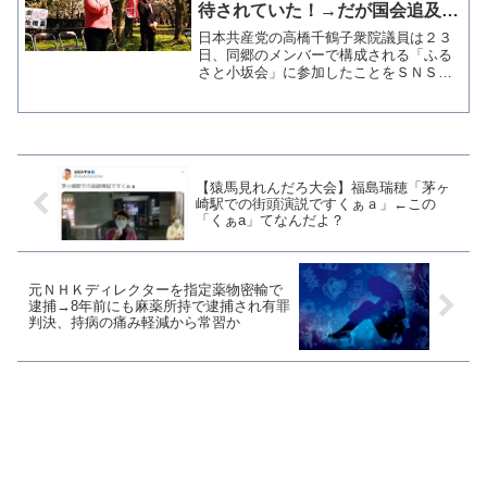
待されていた！→だが国会追及は
絶賛「安倍は嫌い。早くやっつけ
日本共産党の高橋千鶴子衆院議員は２３
て。」
日、同郷のメンバーで構成される「ふる
さと小坂会」に参加したことをＳＮＳで
報告した。高橋氏は秋田県能代市出身、
小学校のときに小坂町に移り住んだ。
ツイッターでは簡潔に報告されている
が、フェイスブックでは共産...
【猿馬見れんだろ大会】福島瑞穂「茅ヶ
崎駅での街頭演説ですくぁａ」←この
「くぁa」てなんだよ？
元ＮＨＫディレクターを指定薬物密輸で
逮捕→8年前にも麻薬所持で逮捕され有罪
判決、持病の痛み軽減から常習か