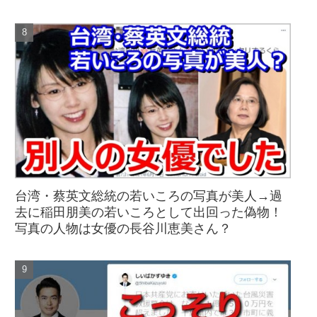
台湾・蔡英文総統の若いころの写真が美人→過
去に稲田朋美の若いころとして出回った偽物！
写真の人物は女優の長谷川恵美さん？