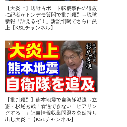
【大炎上】辺野古ボート転覆事件の遺族
に記者がトンデモ質問で批判殺到→琉球
新報「訴えるぞ！」訴訟恫喝でさらに炎
上【KSLチャンネル】
【批判殺到】熊本地震で自衛隊派遣→立
憲・杉尾秀哉「看過できない！ヒアリン
グする！」陸自情報収集問題を突然持ち
出し大炎上【KSLチャンネル】