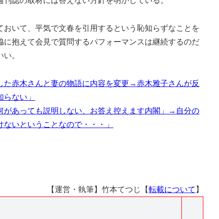
週刊誌の取材には答えない方針を明かしている。
おいて、平気で文春を引用するという恥知らずなことを
脇に抱えて会見で質問するパフォーマンスは継続するのだ
いい。
した赤木さんと妻の物語に内容を変更→赤木雅子さんが反
知らない」
何があっても説明しない、お答え控えます内閣」→自分の
けないということなので・・・」
【運営・執筆】竹本てつじ【
転載について
】