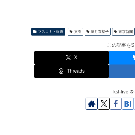
マスコミ・報道
文春
望月衣塑子
東京新聞
この記事をS
X
Threads
ksl-li