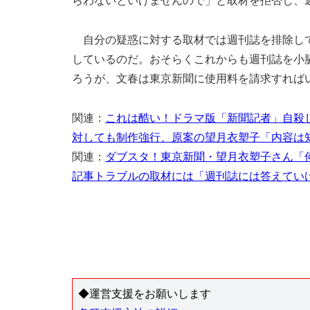
らわないといけませんので」と取材を拒否し、
自分の疑惑に対する取材では週刊誌を排除して
しているのだ。おそらくこれからも週刊誌を小
ろうが、文春は東京新聞に使用料を請求すれば
関連：
これは酷い！ドラマ版「新聞記者」自殺
対しても制作強行、原案の望月衣塑子「内容は
関連：
ダブスタ！東京新聞・望月衣塑子さん「
記事トラブルの取材には「週刊誌には答えてい
◆運営支援をお願いします