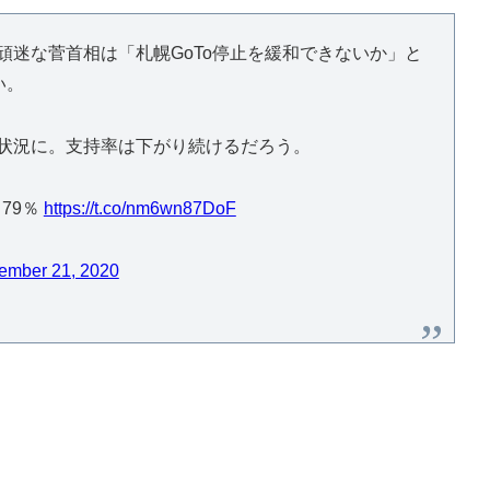
頑迷な菅首相は「札幌GoTo停止を緩和できないか」と
い。
い状況に。支持率は下がり続けるだろう。
79％
https://t.co/nm6wn87DoF
ember 21, 2020