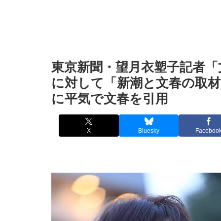
東京新聞・望月衣塑子記者「
に対して「新潮と文春の取
に平気で文春を引用
X
Bluesky
Faceboo