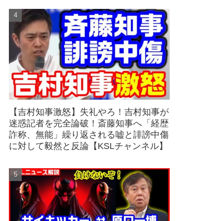
【吉村知事激怒】失礼やろ！吉村知事が
迷惑記者を完全論破！斎藤知事へ「経歴
詐称、無能」繰り返される嘘と誹謗中傷
に対して毅然と反論【KSLチャンネル】