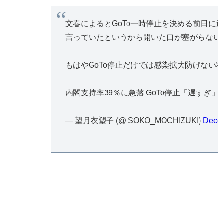
文春によるとGoTo一時停止を決める前日に
言っていたというから開いた口が塞がらな
もはやGoTo停止だけでは感染拡大防げな
内閣支持率39％に急落 GoTo停止「遅すぎ」
— 望月衣塑子 (@ISOKO_MOCHIZUKI)
Dec