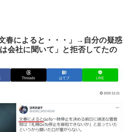
文春によると・・・」→自分の疑惑
材は会社に聞いて」と拒否してたの
k
Threads
はてブ
LINE
2020.12.21