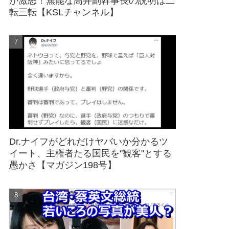
が激怒！無能な高井副幹事長の説明は二
転三転【KSLチャンネル】
Dr.ナイフがどれだけヤバいか分かるツ
イート、主権者たる国民を"観客"とする
愚かさ【マガジン198号】