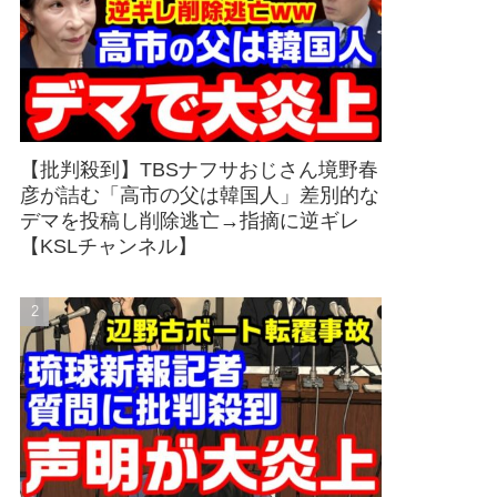
【批判殺到】TBSナフサおじさん境野春
彦が詰む「高市の父は韓国人」差別的な
デマを投稿し削除逃亡→指摘に逆ギレ
【KSLチャンネル】