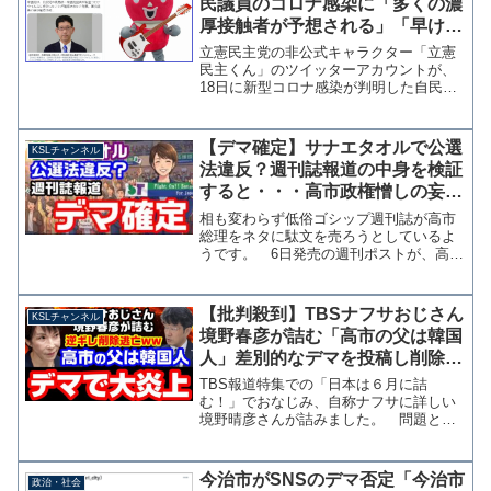
民議員のコロナ感染に「多くの濃
厚接触者が予想される」「早けれ
ば選挙区に着いている」実際は濃
立憲民主党の非公式キャラクター「立憲
厚接触の定義に当てはまらず
民主くん」のツイッターアカウントが、
18日に新型コロナ感染が判明した自民党
の高鳥修一衆院議員について「自民党総
裁選、首班指名で多くの濃厚接触者が予
想されます」「自民党さん、高鳥議員と
【デマ確定】サナエタオルで公選
KSLチャンネル
濃厚接触の疑いのある議...
法違反？週刊誌報道の中身を検証
すると・・・高市政権憎しの妄
想、証拠も傍証もなし【KSLチャ
相も変わらず低俗ゴシップ週刊誌が高市
ンネル】
総理をネタに駄文を売ろうとしているよ
うです。 6日発売の週刊ポストが、高市
総理のグッズであるサナエタオルが総裁
選で無償で配られ、これが公職選挙法で
禁止される選挙区内での寄付にあたると
【批判殺到】TBSナフサおじさん
KSLチャンネル
いう、真偽不明どころか...
境野春彦が詰む「高市の父は韓国
人」差別的なデマを投稿し削除逃
亡→指摘に逆ギレ【KSLチャンネ
TBS報道特集での「日本は６月に詰
ル】
む！」でおなじみ、自称ナフサに詳しい
境野晴彦さんが詰みました。 問題とな
っているのは24日のX投稿で、高市総理
の父親が韓国人というデマを流していま
す。 批判の文脈で出自を持ち出すこと
今治市がSNSのデマ否定「今治市
政治・社会
自体が人権上の問題がある...