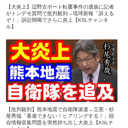
【大炎上】辺野古ボート転覆事件の遺族に記者
がトンデモ質問で批判殺到→琉球新報「訴える
ぞ！」訴訟恫喝でさらに炎上【KSLチャンネ
ル】
【批判殺到】熊本地震で自衛隊派遣→立憲・杉
尾秀哉「看過できない！ヒアリングする！」陸
自情報収集問題を突然持ち出し大炎上【KSLチ