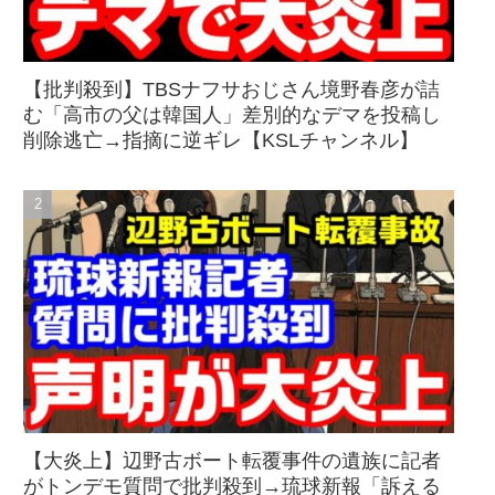
【批判殺到】TBSナフサおじさん境野春彦が詰
む「高市の父は韓国人」差別的なデマを投稿し
削除逃亡→指摘に逆ギレ【KSLチャンネル】
【大炎上】辺野古ボート転覆事件の遺族に記者
がトンデモ質問で批判殺到→琉球新報「訴える