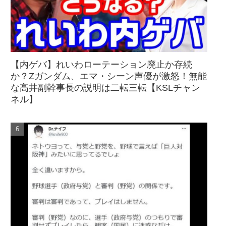
【内ゲバ】れいわローテーション廃止か存続
か？Zガンダム、エマ・シーン声優が激怒！無能
な高井副幹事長の説明は二転三転【KSLチャン
ネル】