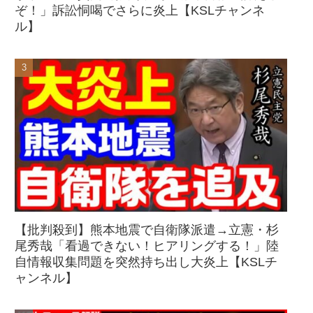
ぞ！」訴訟恫喝でさらに炎上【KSLチャンネ
ル】
【批判殺到】熊本地震で自衛隊派遣→立憲・杉
尾秀哉「看過できない！ヒアリングする！」陸
自情報収集問題を突然持ち出し大炎上【KSLチ
ャンネル】