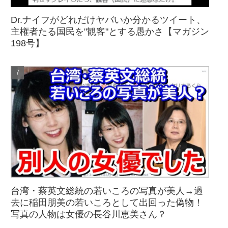
Dr.ナイフがどれだけヤバいか分かるツイート、
主権者たる国民を"観客"とする愚かさ【マガジン
198号】
台湾・蔡英文総統の若いころの写真が美人→過
去に稲田朋美の若いころとして出回った偽物！
写真の人物は女優の長谷川恵美さん？