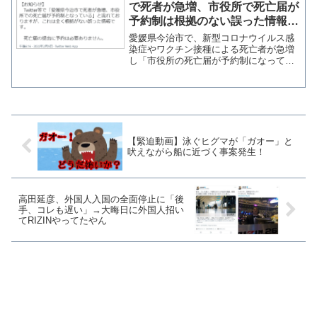
で死者が急増、市役所で死亡届が
予約制は根拠のない誤った情報」
RAPT理論の陰謀説サイトが拡散
愛媛県今治市で、新型コロナウイルス感
染症やワクチン接種による死亡者が急増
し「市役所の死亡届が予約制になってい
る」という誤った情報がSNSで流れてい
る問題で、今治市の公式SNSアカウント
は9日、デマを否定する投稿を行い注意衣
喚起した。【お知ら...
【緊迫動画】泳ぐヒグマが「ガオー」と
吠えながら船に近づく事案発生！
高田延彦、外国人入国の全面停止に「後
手、コレも遅い」→大晦日に外国人招い
てRIZINやってたやん