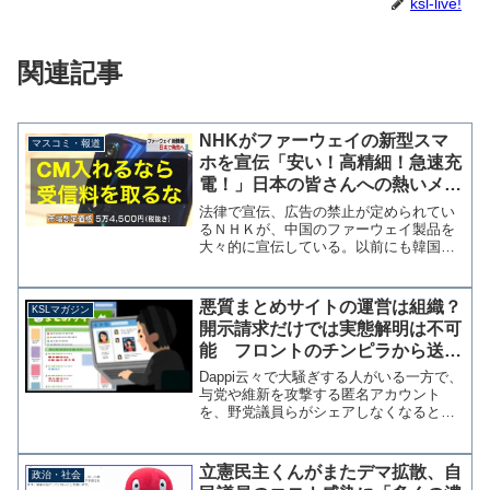
ksl-live!
関連記事
NHKがファーウェイの新型スマ
マスコミ・報道
ホを宣伝「安い！高精細！急速充
電！」日本の皆さんへの熱いメッ
セージも放送される
法律で宣伝、広告の禁止が定められてい
るＮＨＫが、中国のファーウェイ製品を
大々的に宣伝している。以前にも韓国の
サムスン製品を宣伝していたことで問題
視されていたが、今回も同様の「性能・
価格」が強調されており、とても報道の
悪質まとめサイトの運営は組織？
KSLマガジン
ためとは思えない内容だ。...
開示請求だけでは実態解明は不可
能 フロントのチンピラから送ら
れてきた哀れなメール【マガジン
Dappi云々で大騒ぎする人がいる一方で、
146号】
与党や維新を攻撃する匿名アカウント
を、野党議員らがシェアしなくなるとい
う分かりやすい現象が起きている。投稿
に対する報酬があったという証拠もない
まま騒いでしまったものだから、逆に野
立憲民主くんがまたデマ拡散、自
政治・社会
党側も匿名アカウント...