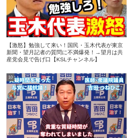
【激怒】勉強して来い！国民・玉木代表が東京
新聞・望月記者の質問に不満爆発！→望月は共
産党会見で告げ口【KSLチャンネル】