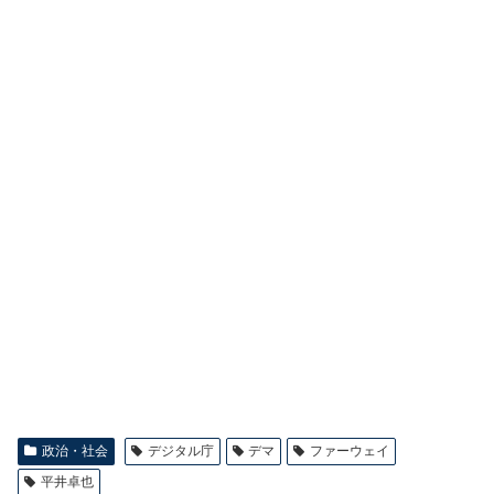
政治・社会
デジタル庁
デマ
ファーウェイ
平井卓也