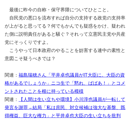
最後に昨今の自称・保守界隈についてひとこと。
自民党の悪口を流布すれば自分の支持する政党の支持率
が上がると思ってる？何でもかんでも疑惑をかけ、疑われ
た側に説明責任があると騒ぐ？それって立憲民主党や共産
党にそっくりですよ。
こうやって日本政府のやることを妨害する連中の素性と
意図こそ疑うべきでは？
関連：
福島瑞穂さん「平井卓也議員がIT大臣に。大臣の資
格があるでしょうか」ニコ生で「黙れ、ばばあ！」とコメ
ントされたことを根に持っている模様
関連：
【人間は生い立ちや環境】小川淳也議員が一転して
発言を謝罪→結局「私は庶民、対立候補は強大な基盤、既
得権益、巨大な権力」と平井卓也大臣の生い立ちを批判