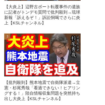
【大炎上】辺野古ボート転覆事件の遺族
に記者がトンデモ質問で批判殺到→琉球
新報「訴えるぞ！」訴訟恫喝でさらに炎
上【KSLチャンネル】
【批判殺到】熊本地震で自衛隊派遣→立
憲・杉尾秀哉「看過できない！ヒアリン
グする！」陸自情報収集問題を突然持ち
出し大炎上【KSLチャンネル】