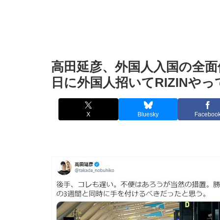
高田延彦、外国人入国の全面
日に外国人招いてRIZINや
X
Bluesky
Faceboo