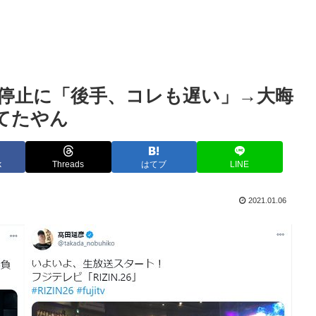
停止に「後手、コレも遅い」→大晦
ってたやん
k
Threads
はてブ
LINE
2021.01.06