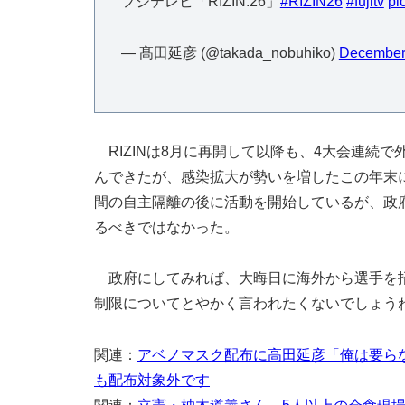
フジテレビ「RIZIN.26」
#RIZIN26
#fujitv
pi
— 髙田延彦 (@takada_nobuhiko)
December
RIZINは8月に再開して以降も、4大会連続
んできたが、感染拡大が勢いを増したこの年末
間の自主隔離の後に活動を開始しているが、政府
るべきではなかった。
政府にしてみれば、大晦日に海外から選手を招
制限についてとやかく言われたくないでしょう
関連：
アベノマスク配布に高田延彦「俺は要らな
も配布対象外です