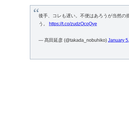
後手、コレも遅い。不便はあろうが当然の
う。
https://t.co/zudzOcoQye
— 髙田延彦 (@takada_nobuhiko)
January 5