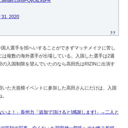
c.twitter.com/FQvOtLxsFR
 31, 2020
で外国人選手を招へいすることができずマッチメイクに苦し
には複数の海外選手が出場している。入国した選手は2週
の入国制限を望んでいたのなら高田氏はRIZINに出演す
いた大規模イベントに参加した高田さんにだけは、入国
ね。
いよ！」長州力「追加で頂けると!感謝します!」→二人と