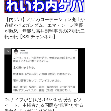
【内ゲバ】れいわローテーション廃止か
存続か？Zガンダム、エマ・シーン声優
が激怒！無能な高井副幹事長の説明は二
転三転【KSLチャンネル】
Dr.ナイフがどれだけヤバいか分かるツ
イート、主権者たる国民を"観客"とする