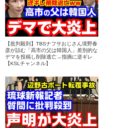
【批判殺到】TBSナフサおじさん境野春
彦が詰む「高市の父は韓国人」差別的な
デマを投稿し削除逃亡→指摘に逆ギレ
【KSLチャンネル】