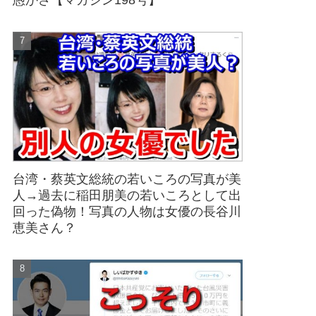
愚かさ【マガジン198号】
台湾・蔡英文総統の若いころの写真が美
人→過去に稲田朋美の若いころとして出
回った偽物！写真の人物は女優の長谷川
恵美さん？