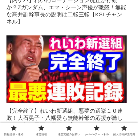
【内ゲバ】れいわローテーション廃止か存続
か？Zガンダム、エマ・シーン声優が激怒！無能
な高井副幹事長の説明は二転三転【KSLチャン
ネル】
【完全終了】れいわ新選組、悪夢の選挙１０連
敗！大石晃子・八幡愛ら無能幹部の応援が激し
く票を削る最悪の展開へ【KSLチャンネル】
情報提供・連絡
運営情報
運営支援のお願い
youtubeチャンネル
個人情報保護方針