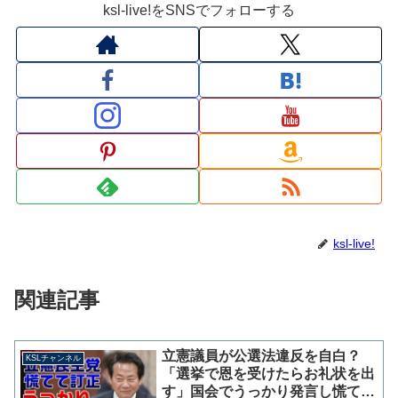
ksl-live!をSNSでフォローする
ksl-live!
関連記事
立憲議員が公選法違反を自白？
KSLチャンネル
「選挙で恩を受けたらお礼状を出
す」国会でうっかり発言し慌てて