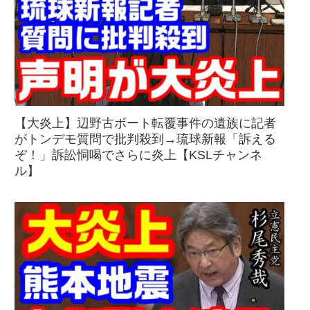
【大炎上】辺野古ボート転覆事件の遺族に記者
がトンデモ質問で批判殺到→琉球新報「訴える
ぞ！」訴訟恫喝でさらに炎上【KSLチャンネ
ル】