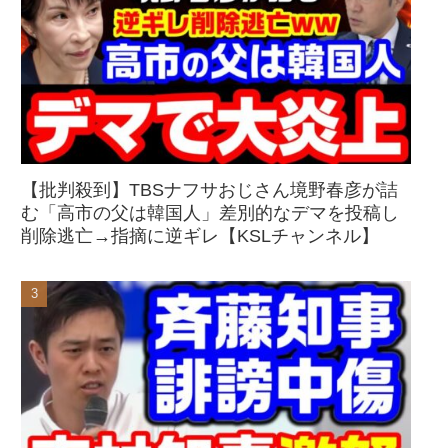
【批判殺到】TBSナフサおじさん境野春彦が詰
む「高市の父は韓国人」差別的なデマを投稿し
削除逃亡→指摘に逆ギレ【KSLチャンネル】