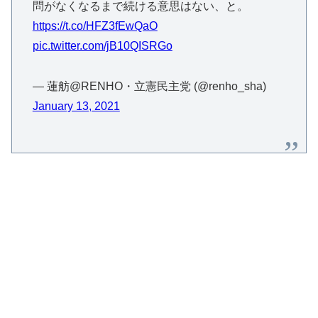
問がなくなるまで続ける意思はない、と。
https://t.co/HFZ3fEwQaO
pic.twitter.com/jB10QISRGo
— 蓮舫@RENHO・立憲民主党 (@renho_sha)
January 13, 2021