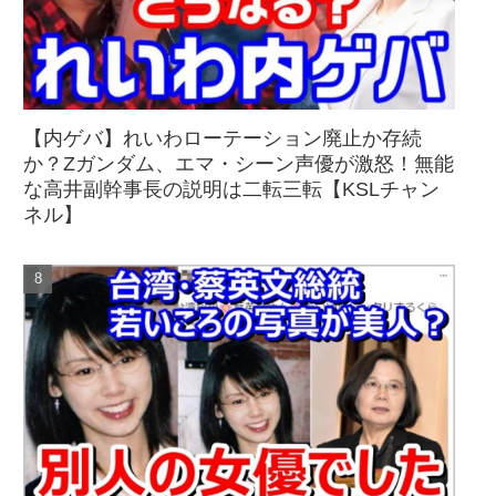
【内ゲバ】れいわローテーション廃止か存続
か？Zガンダム、エマ・シーン声優が激怒！無能
な高井副幹事長の説明は二転三転【KSLチャン
ネル】