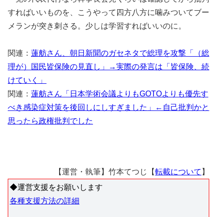
すればいいものを、こうやって四方八方に噛みついてブー
メランが突き刺さる。少しは学習すればいいのに。
関連：
蓮舫さん、朝日新聞のガセネタで総理を攻撃「（総
理が）国民皆保険の見直し」→実際の発言は「皆保険、続
けていく」
関連：
蓮舫さん「日本学術会議よりもGOTOよりも優先す
べき感染症対策を後回しにしすぎました」←自己批判かと
思ったら政権批判でした
【運営・執筆】竹本てつじ【
転載について
】
◆運営支援をお願いします
各種支援方法の詳細