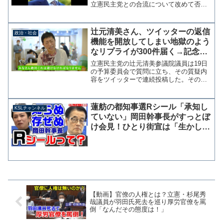
立憲民主党との合流について改めて否定
をしている。国民・玉木代表「立憲との
合流はもうない」 共産との閣外協力で |
毎日新聞 国民民主党の玉木雄一郎代表
辻元清美さん、ツイッターの返信
政治・社会
は10日のフジテ...
機能を開放してしまい地獄のよう
なリプライが300件届く→記念に
固定ツイートにした模様
立憲民主党の辻元清美参議院議員は19日
の予算委員会で質問に立ち、その質疑内
容をツイッターで連続投稿した。その中
で使用した資料を投稿した際に、普段は
閉じているリプライ（返信）機能を開放
してしまい、約300件の批判的な返信を浴
蓮舫の都知事選Rシール「承知し
KSLチャンネル
びている。予算委員...
ていない」岡田幹事長がすっとぼ
け会見！ひとり街宣は「生かしき
れなかった」と反省【KSLチャン
ネル】
【動画】官僚の人権とは？立憲・杉尾秀
哉議員が羽田氏死去を巡り厚労官僚を罵
倒「なんだその態度は！」