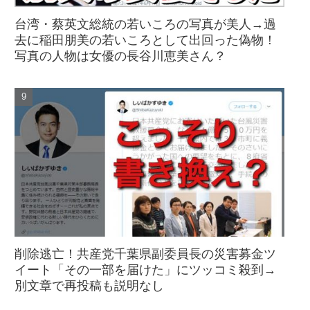
台湾・蔡英文総統の若いころの写真が美人→過
去に稲田朋美の若いころとして出回った偽物！
写真の人物は女優の長谷川恵美さん？
削除逃亡！共産党千葉県副委員長の災害募金ツ
イート「その一部を届けた」にツッコミ殺到→
別文章で再投稿も説明なし