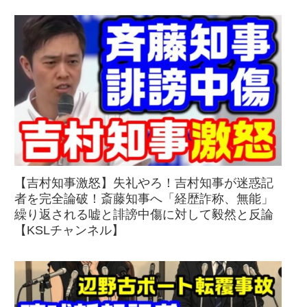
【吉村知事激怒】失礼やろ！吉村知事が迷惑記
者を完全論破！斎藤知事へ「経歴詐称、無能」
繰り返される嘘と誹謗中傷に対して毅然と反論
【KSLチャンネル】