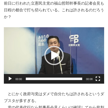
前日に行われた立憲民主党の福山哲郎幹事長の記者会見も
日程の都合で打ち切られている。これは許されるのだろう
か？
動
画
プ
レ
ー
ヤ
ー
00:00
00:08
とにかく政府与党はダメで自分たちは許されるというダ
ブスタが多すぎる。
党の代表代行なら幹事長会見くらいは確認してから批判