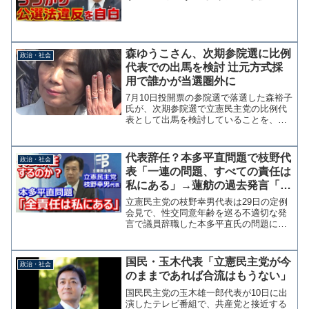
誤魔化す【KSLチャンネル】
森ゆうこさん、次期参院選に比例
政治・社会
代表での出馬を検討 辻元方式採
用で誰かが当選圏外に
7月10日投開票の参院選で落選した森裕子
氏が、次期参院選で立憲民主党の比例代
表として出馬を検討していることを、に
いがた経済新聞が報じている。参考：森
裕子氏、次期参院選は立憲民主党比例代
表で立候補する方向で検討 いまのとこ
代表辞任？本多平直問題で枝野代
政治・社会
ろ本人の意思が明確に...
表「一連の問題、すべての責任は
私にある」→蓮舫の過去発言「責
任は感じるものではなく取るも
立憲民主党の枝野幸男代表は29日の定例
の」
会見で、性交同意年齢を巡る不適切な発
言で議員辞職した本多平直氏の問題につ
いて「一連の問題の全ての責任は私にご
ざいます」と述べた。 福山幹事長が問
題発覚当初に「本人が言い過ぎたので撤
国民・玉木代表「立憲民主党が今
政治・社会
回だと言っているのでそ...
のままであれば合流はもうない」
国民民主党の玉木雄一郎代表が10日に出
演したテレビ番組で、共産党と接近する