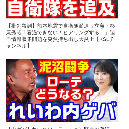
【批判殺到】熊本地震で自衛隊派遣→立憲・杉
尾秀哉「看過できない！ヒアリングする！」陸
自情報収集問題を突然持ち出し大炎上【KSLチ
ャンネル】