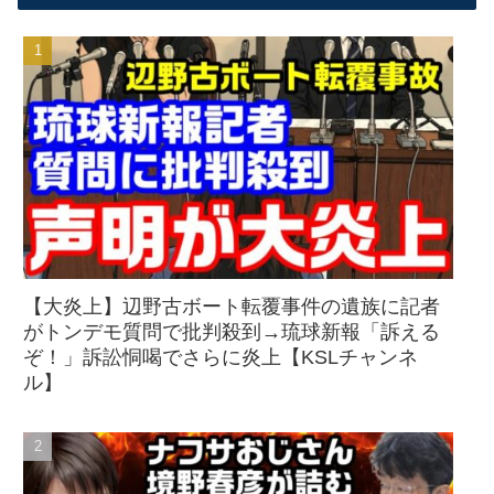
【大炎上】辺野古ボート転覆事件の遺族に記者
がトンデモ質問で批判殺到→琉球新報「訴える
ぞ！」訴訟恫喝でさらに炎上【KSLチャンネ
ル】