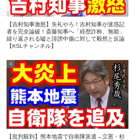
【吉村知事激怒】失礼やろ！吉村知事が迷惑記
者を完全論破！斎藤知事へ「経歴詐称、無能」
繰り返される嘘と誹謗中傷に対して毅然と反論
【KSLチャンネル】
【批判殺到】熊本地震で自衛隊派遣→立憲・杉