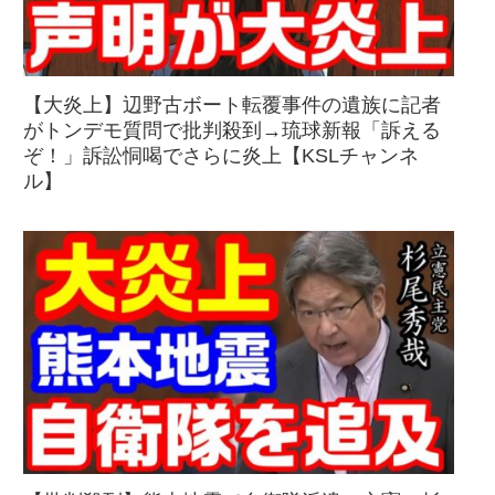
【大炎上】辺野古ボート転覆事件の遺族に記者
がトンデモ質問で批判殺到→琉球新報「訴える
ぞ！」訴訟恫喝でさらに炎上【KSLチャンネ
ル】