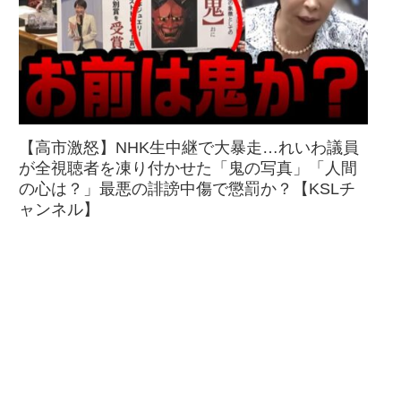
【高市激怒】NHK生中継で大暴走…れいわ議員
が全視聴者を凍り付かせた「鬼の写真」「人間
の心は？」最悪の誹謗中傷で懲罰か？【KSLチ
ャンネル】