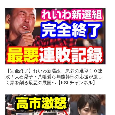
【完全終了】れいわ新選組、悪夢の選挙１０連
敗！大石晃子・八幡愛ら無能幹部の応援が激し
く票を削る最悪の展開へ【KSLチャンネル】