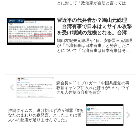
とに対して「政治家が自助と言ってはい
けない。責任放棄だ」と批判をしていた
立憲民主党の枝野幸男代表が、過去に自
分も「自助、共助、公助で生活保護が無
習近平の代弁者か？鳩山元総理
政治・社会
くなる社会」という趣旨の...
「台湾有事で日本はミサイル攻撃
を受け壊滅の危機となる。台湾独
立派を抑えることが日本の生きる
鳩山友紀夫元総理が4日、安倍晋三元総理
道だ」
が「台湾有事は日本有事」と発言したこ
とについて「台湾有事は日本有事はその
通りだが、その時いくら米軍が味方とは
言え、日本はミサイル攻撃を受け壊滅の
危機となる。台湾の独立派を抑えて台湾
有事にさせないことが日...
森会長を叩くブロガー「中国共産党の再
教育キャンプに入れたほうがいい」ウイ
グル人強制収容所を肯定
沖縄タイムス、逃げ切れず渋々謝罪「#あ
なたのまわりの森発言、としたことは個
人への配慮が足りませんでした」