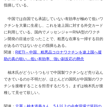
指摘している。
中国では自国でも承認していない有効率が極めて低いワ
クチンを大量に生産し、これを途上国に対する外交カード
に利用している。国内でメッセンジャーRNA型のワクチ
ン開発の目途が立ったことで、粗悪な在庫を一掃する目的
があるのではないかとの指摘もある。
関連：
RIETI – 中国、粗悪品コロナワクチンを途上国へ援
助の真の狙い…低い有効率、強い副反応の懸念
柚木氏がどういうつもりで中国製ワクチンなど売り込ん
できているのか不明だが、ほとんどの国民が中国製のワク
チンを接種することを拒否するだろう。まずは柚木氏が接
種して見せて欲しい。
関連：
立憲・柚木道義さん、5人以上の会食現場で笑顔の