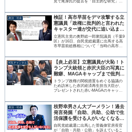
見で尾身氏の提言を「自主的な研究」と
表現したとされる問題について言及し
た。しかし、この発言はマスコミによる
フェイクニュースで、実際はまったく逆
検証！高市早苗をデマ攻撃する立
政治・社会
の意味であったことを田村...
憲議員「政権に批判的と言われた
キャスター達が交代に追い込まれ
た」→証拠は？のツッコミ殺到
立憲民主党の奥野総一郎衆院議員（千葉9
区）が16日、自民党総裁選に出馬する高
市早苗前総務相について「当時の高市総
務大臣が個別の番組でも「政治的公平」
を求め政権に批判的と言われたキャスタ
ー達が交代に追い込まれた」とツイッタ
【炎上必至】立憲議員が大恥！ト
KSLチャンネル
ーで批判した。放送法...
ランプ大統領と赤沢大臣の写真に
難癖、MAGAキャップまで批判→
外交儀礼の常識でした【KSLチャ
トランプ政権の関税措置をめぐる協議の
ンネル】
ため訪米した赤沢経済再生担当大臣が、
プレゼントされた赤いMAGAのキャップ
をかぶったことや、記念撮影でトランプ
大統領が着座だったことを立憲民主党の
徳永エリ参議院議員が21日の予算委員会
枝野幸男さん大ブーメラン！過去
政治・社会
で問題視しています。...
発言発掘「自助、共助、公助で生
活保護を受ける人がいなくなる社
会」全文公開
自民党総裁選に出馬した菅義偉官房長官
が「自助・共助・公助」を訴えているこ