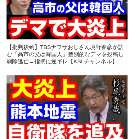
【批判殺到】TBSナフサおじさん境野春彦が詰
む「高市の父は韓国人」差別的なデマを投稿し
削除逃亡→指摘に逆ギレ【KSLチャンネル】