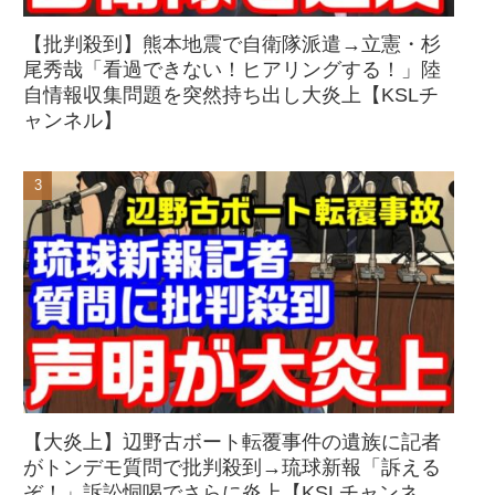
【批判殺到】熊本地震で自衛隊派遣→立憲・杉
尾秀哉「看過できない！ヒアリングする！」陸
自情報収集問題を突然持ち出し大炎上【KSLチ
ャンネル】
【大炎上】辺野古ボート転覆事件の遺族に記者
がトンデモ質問で批判殺到→琉球新報「訴える
ぞ！」訴訟恫喝でさらに炎上【KSLチャンネ