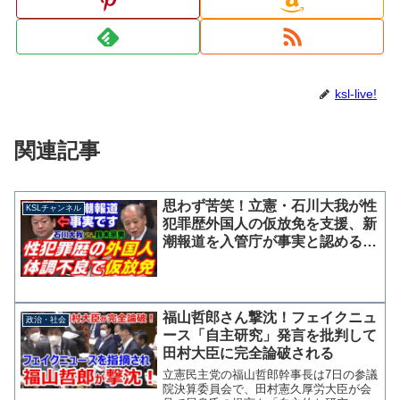
ksl-live!
関連記事
思わず苦笑！立憲・石川大我が性
KSLチャンネル
犯罪歴外国人の仮放免を支援、新
潮報道を入管庁が事実と認める
維新・鈴木宗男議員が質疑で確認
福山哲郎さん撃沈！フェイクニュ
政治・社会
ース「自主研究」発言を批判して
田村大臣に完全論破される
立憲民主党の福山哲郎幹事長は7日の参議
院決算委員会で、田村憲久厚労大臣が会