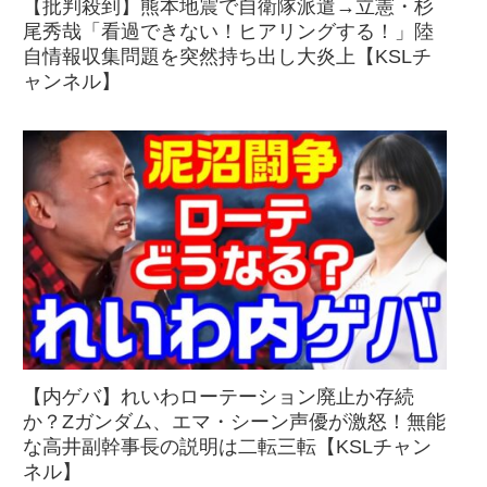
【批判殺到】熊本地震で自衛隊派遣→立憲・杉
尾秀哉「看過できない！ヒアリングする！」陸
自情報収集問題を突然持ち出し大炎上【KSLチ
ャンネル】
【内ゲバ】れいわローテーション廃止か存続
か？Zガンダム、エマ・シーン声優が激怒！無能
な高井副幹事長の説明は二転三転【KSLチャン
ネル】