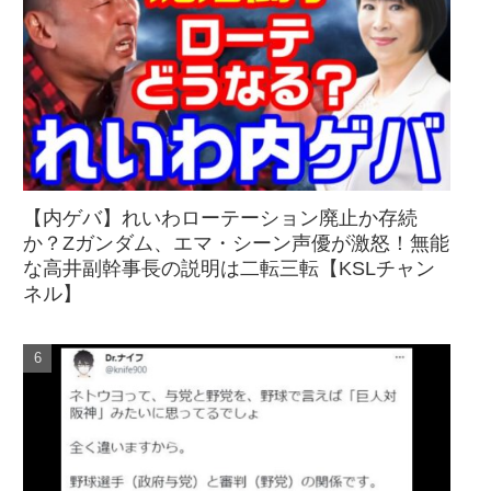
【内ゲバ】れいわローテーション廃止か存続
か？Zガンダム、エマ・シーン声優が激怒！無能
な高井副幹事長の説明は二転三転【KSLチャン
ネル】