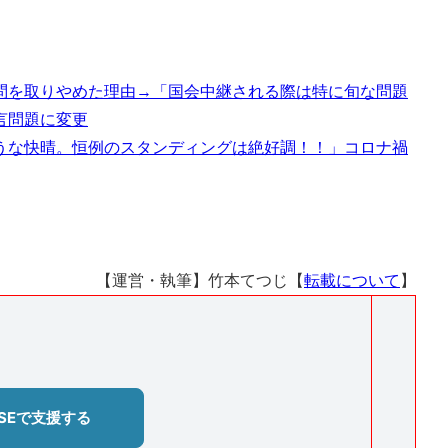
問を取りやめた理由→「国会中継される際は特に旬な問題
言問題に変更
うな快晴。恒例のスタンディングは絶好調！！」コロナ禍
【運営・執筆】竹本てつじ【
転載について
】