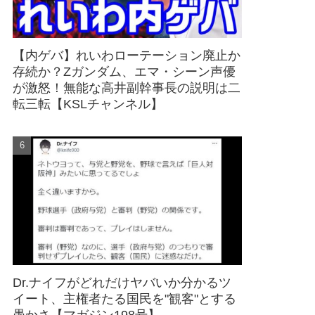
【内ゲバ】れいわローテーション廃止か
存続か？Zガンダム、エマ・シーン声優
が激怒！無能な高井副幹事長の説明は二
転三転【KSLチャンネル】
Dr.ナイフがどれだけヤバいか分かるツ
イート、主権者たる国民を"観客"とする