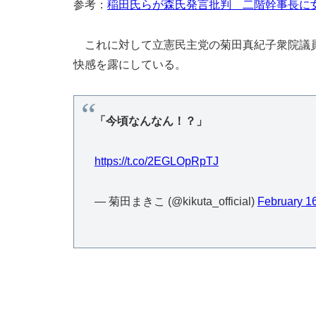
参考：
稲田氏らが森氏発言批判 二階幹事長に女
これに対して立憲民主党の菊田真紀子衆院議員
快感を露にしている。
「今頃なんなん！？」
https://t.co/2EGLOpRpTJ
— 菊田まきこ (@kikuta_official)
February 1