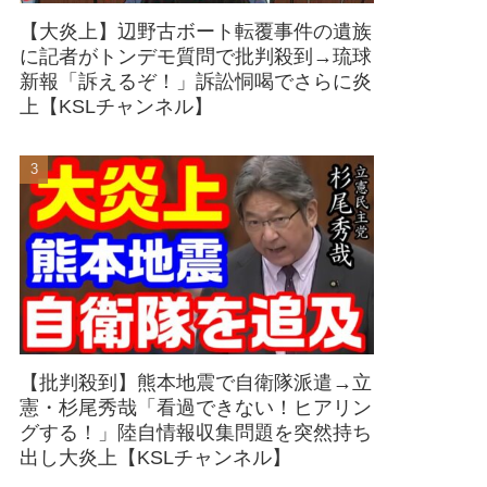
【大炎上】辺野古ボート転覆事件の遺族
に記者がトンデモ質問で批判殺到→琉球
新報「訴えるぞ！」訴訟恫喝でさらに炎
上【KSLチャンネル】
【批判殺到】熊本地震で自衛隊派遣→立
憲・杉尾秀哉「看過できない！ヒアリン
グする！」陸自情報収集問題を突然持ち
出し大炎上【KSLチャンネル】