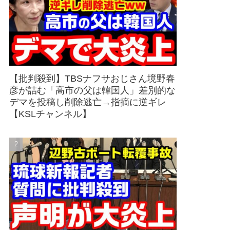
【批判殺到】TBSナフサおじさん境野春
彦が詰む「高市の父は韓国人」差別的な
デマを投稿し削除逃亡→指摘に逆ギレ
【KSLチャンネル】