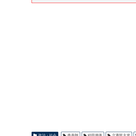
政治・社会
森喜朗
稲田朋美
立憲民主党