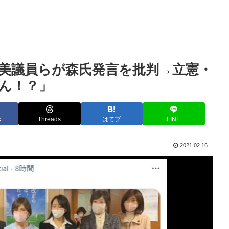
美議員らが森氏発言を批判→立憲・
ん！？」
k
Threads
はてブ
LINE
2021.02.16