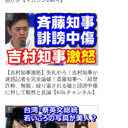
愚かさ【マガジン198号】
【吉村知事激怒】失礼やろ！吉村知事が
迷惑記者を完全論破！斎藤知事へ「経歴
詐称、無能」繰り返される嘘と誹謗中傷
に対して毅然と反論【KSLチャンネル】