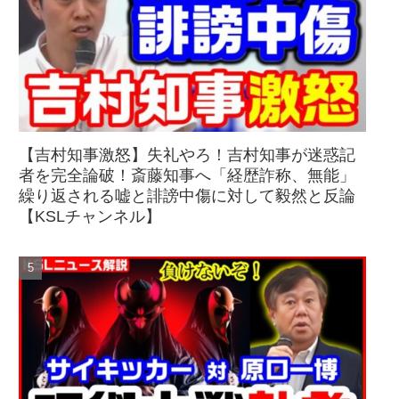
【吉村知事激怒】失礼やろ！吉村知事が迷惑記
者を完全論破！斎藤知事へ「経歴詐称、無能」
繰り返される嘘と誹謗中傷に対して毅然と反論
【KSLチャンネル】