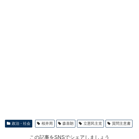
政治・社会
桜井周
森喜朗
立憲民主党
質問主意書
この記事をSNSでシェアしましょう