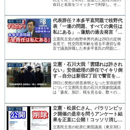
命日と名前をツイッターで列挙し、その
最後に安倍総理の名前を加え体調不安説
が懸念されたことをネタにする投稿を行
い批判を浴びている。1980年6月12日、
代表辞任？本多平直問題で枝野代
政治・社会
大平正芳首相死去...
表「一連の問題、すべての責任は
私にある」→蓮舫の過去発言「責
任は感じるものではなく取るも
立憲民主党の枝野幸男代表は29日の定例
の」
会見で、性交同意年齢を巡る不適切な発
言で議員辞職した本多平直氏の問題につ
いて「一連の問題の全ての責任は私にご
ざいます」と述べた。 福山幹事長が問
題発覚当初に「本人が言い過ぎたので撤
立憲・石川大我「雲隠れは許され
政治・社会
回だと言っているのでそ...
ない」安倍総理の辞任でイキリ倒
す→自分は新宿2丁目で警官を恫
喝した件から逃亡中
28日に突然の辞意表明となった安倍総理
について立憲民主党の石川大我参院議員
は「森友、加計、桜を見る会、数々の疑
惑についても、しっかり説明すべきだ。
辞任→雲隠れは許されない」と何時に無
く勇ましいツイートを行った。持病の再
立憲・松原仁さん、パラリンピッ
政治・社会
発を「雲隠れ」と表現す...
ク開催の是非を問うアンケート結
果を正直に公開！コッソリ消した
早稲田ゆきさんとは大違い
立憲民主党の松原仁衆院議員（東京3区）