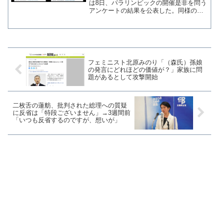
は8日、パラリンピックの開催是非を問う
アンケートの結果を公表した。同様のア
ンケートでは同党の早稲田ゆき衆院議員
（神奈川4区）が、意に反して開催を望む
投票が90％に迫ったことで削除したこと
が話題となってい...
フェミニスト北原みのり「（森氏）孫娘
の発言にどれほどの価値が？」家族に問
題があるとして攻撃開始
二枚舌の蓮舫、批判された総理への質疑
に反省は「特段ございません」→3週間前
「いつも反省するのですが、想いが」