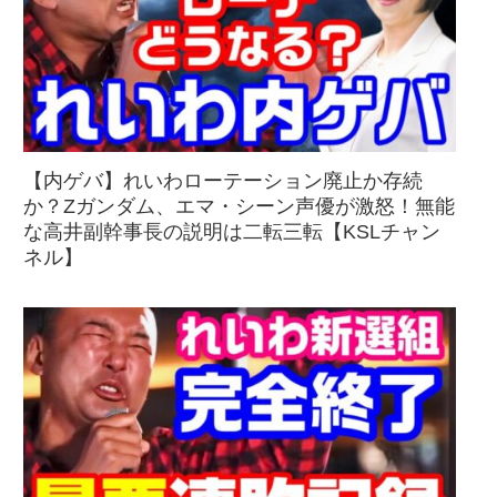
【内ゲバ】れいわローテーション廃止か存続
か？Zガンダム、エマ・シーン声優が激怒！無能
な高井副幹事長の説明は二転三転【KSLチャン
ネル】