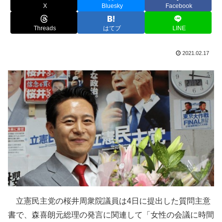
X
Bluesky
Facebook
Threads
はてブ
LINE
2021.02.17
立憲民主党の桜井周衆院議員は4日に提出した質問主意
書で、森喜朗元総理の発言に関連して「女性の会議に時間