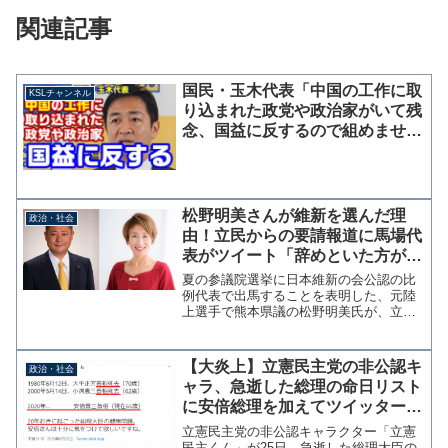
関連記事
国民・玉木代表「中国の工作に取
KSLチャンネル
り込まれた政党や政治家がいて残
念、国益に反するので組めませ
ん」政策違いの選挙協力を否定
松野明美さんが維新を選んだ理
政治・社会
由！立民からの要請報道に馬場代
表がツイート「辞めといた方がエ
エですよ〜皆んな後悔してます
夏の参議院選挙に日本維新の会公認の比
よ〜」
例代表で出馬することを表明した、元陸
上選手で熊本県議の松野明美氏が、立憲
民主党からの出馬要請を断って維新を選
んだ理由が判明した。 スポーツ報知に
よると、昨年11月に立憲民主党熊本県連
【大炎上】立憲民主党の非公認キ
政治・社会
から出馬要請を受けたこ...
ャラ、急逝した総理の命日リスト
に安倍総理を加えてツイッターに
投稿
立憲民主党の非公認キャラクター「立憲
民主くん」が25日、急逝した総理大臣の