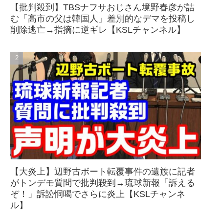
【批判殺到】TBSナフサおじさん境野春彦が詰
む「高市の父は韓国人」差別的なデマを投稿し
削除逃亡→指摘に逆ギレ【KSLチャンネル】
【大炎上】辺野古ボート転覆事件の遺族に記者
がトンデモ質問で批判殺到→琉球新報「訴える
ぞ！」訴訟恫喝でさらに炎上【KSLチャンネ
ル】