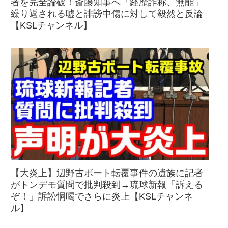
者を完全論破！斎藤知事へ「経歴詐称、無能」
繰り返される嘘と誹謗中傷に対して毅然と反論
【KSLチャンネル】
【大炎上】辺野古ボート転覆事件の遺族に記者
がトンデモ質問で批判殺到→琉球新報「訴える
ぞ！」訴訟恫喝でさらに炎上【KSLチャンネ
ル】