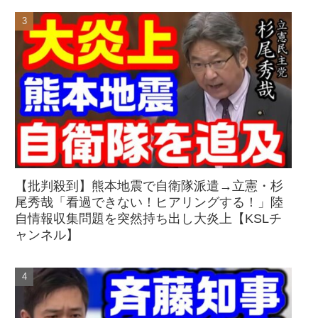
【批判殺到】熊本地震で自衛隊派遣→立憲・杉
尾秀哉「看過できない！ヒアリングする！」陸
自情報収集問題を突然持ち出し大炎上【KSLチ
ャンネル】