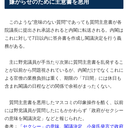
嫌がらせのために主意書を悪用
このような”意味のない質問”であっても質問主意書が各
院議長に提出され承認されると内閣に転送される。内閣は
これに対して7日以内に答弁書を作成し閣議決定を行う義
務がある。
主に野党議員が手当たり次第に質問主意書を乱発するこ
とが以前から問題視されているが、内閣だけでなくこれに
よる官僚の業務負担は重く、期限の「7日間」には休日も
含まれ閣議の日程などの関係で余裕がまったくない。
質問主意書を悪用したマスコミの印象操作を酷く、以前
には野党議員が質問したにもかかわらず「政府がセクシー
の意味を閣議決定」などと報じられた。
参考：
「セクシー」の意味、閣議決定 小泉氏発言で政府