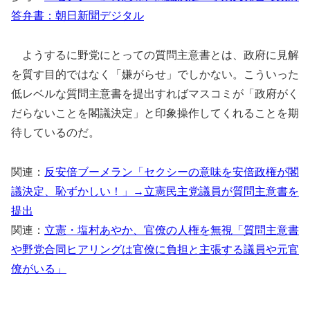
答弁書：朝日新聞デジタル
ようするに野党にとっての質問主意書とは、政府に見解
を質す目的ではなく「嫌がらせ」でしかない。こういった
低レベルな質問主意書を提出すればマスコミが「政府がく
だらないことを閣議決定」と印象操作してくれることを期
待しているのだ。
関連：
反安倍ブーメラン「セクシーの意味を安倍政権が閣
議決定、恥ずかしい！」→立憲民主党議員が質問主意書を
提出
関連：
立憲・塩村あやか、官僚の人権を無視「質問主意書
や野党合同ヒアリングは官僚に負担と主張する議員や元官
僚がいる」