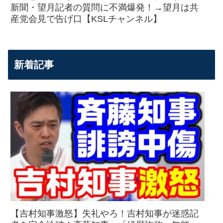
新聞・望月記者の質問に不満爆発！→望月は共
産党会見で告げ口【KSLチャンネル】
新着記事
【吉村知事激怒】失礼やろ！吉村知事が迷惑記