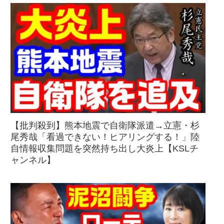
【批判殺到】熊本地震で自衛隊派遣→立憲・杉
尾秀哉「看過できない！ヒアリングする！」陸
自情報収集問題を突然持ち出し大炎上【KSLチ
ャンネル】