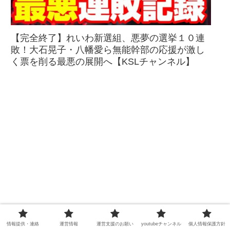
【完全終了】れいわ新選組、悪夢の選挙１０連
敗！大石晃子・八幡愛ら無能幹部の応援が激し
く票を削る最悪の展開へ【KSLチャンネル】
情報提供・連絡
運営情報
運営支援のお願い
youtubeチャンネル
個人情報保護方針