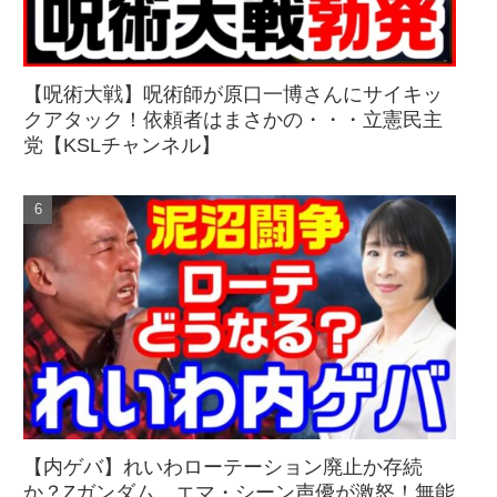
【呪術大戦】呪術師が原口一博さんにサイキッ
クアタック！依頼者はまさかの・・・立憲民主
党【KSLチャンネル】
【内ゲバ】れいわローテーション廃止か存続
か？Zガンダム、エマ・シーン声優が激怒！無能