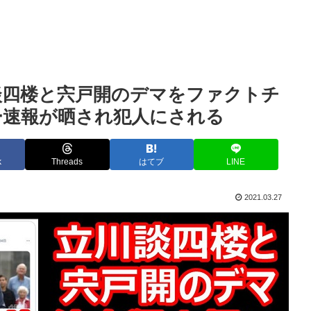
談四楼と宍戸開のデマをファクトチ
ー速報が晒され犯人にされる
k
Threads
はてブ
LINE
2021.03.27