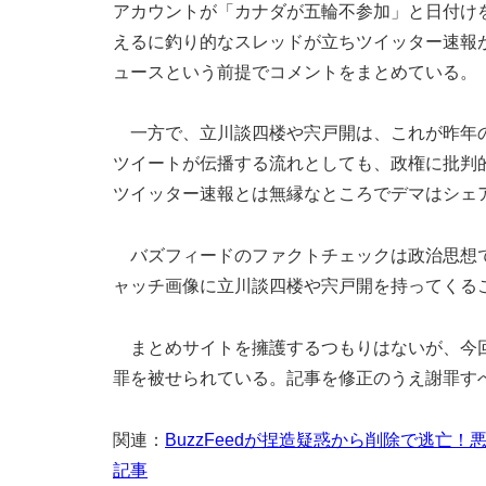
アカウントが「カナダが五輪不参加」と日付け
えるに釣り的なスレッドが立ちツイッター速報
ュースという前提でコメントをまとめている。
一方で、立川談四楼や宍戸開は、これが昨年の
ツイートが伝播する流れとしても、政権に批判
ツイッター速報とは無縁なところでデマはシェ
バズフィードのファクトチェックは政治思想で
ャッチ画像に立川談四楼や宍戸開を持ってくる
まとめサイトを擁護するつもりはないが、今回
罪を被せられている。記事を修正のうえ謝罪す
関連：
BuzzFeedが捏造疑惑から削除で逃
記事