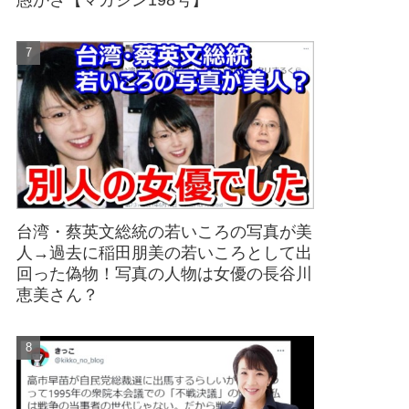
愚かさ【マガジン198号】
台湾・蔡英文総統の若いころの写真が美
人→過去に稲田朋美の若いころとして出
回った偽物！写真の人物は女優の長谷川
恵美さん？