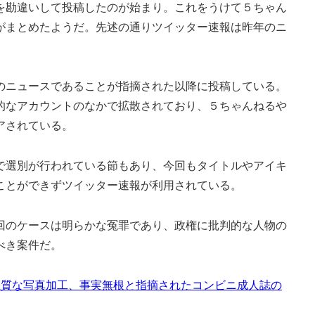
を勘違いして投稿したのが始まり。これをうけて５ちゃん
がまとめたようだ。先述の通りツイッター速報は昨年のニ
ニュースであることが指摘された以降に投稿している。
的なアカウントのなかで拡散されており、５ちゃんねるや
アされている。
選別が行われている節もあり、今回もタイトルやアイキ
ことができずツイッター速報が利用されている。
のケースは明らかな冤罪であり、政権に批判的な人物の
べき案件だ。
亡！悪質な写真加工、事実無根と指摘されたコンビニ成人誌の