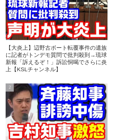
【大炎上】辺野古ボート転覆事件の遺族
に記者がトンデモ質問で批判殺到→琉球
新報「訴えるぞ！」訴訟恫喝でさらに炎
上【KSLチャンネル】