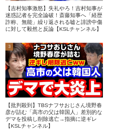
【吉村知事激怒】失礼やろ！吉村知事が
迷惑記者を完全論破！斎藤知事へ「経歴
詐称、無能」繰り返される嘘と誹謗中傷
に対して毅然と反論【KSLチャンネル】
【批判殺到】TBSナフサおじさん境野春
彦が詰む「高市の父は韓国人」差別的な
デマを投稿し削除逃亡→指摘に逆ギレ
【KSLチャンネル】