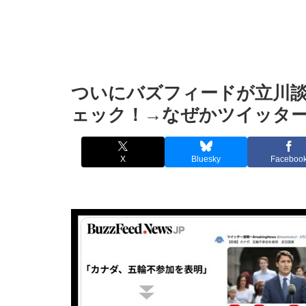
ついにバズフィードが立川
ェック！→なぜかツイッタ
X
Bluesky
Faceboo