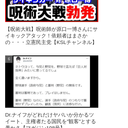
【呪術大戦】呪術師が原口一博さんにサ
イキックアタック！依頼者はまさか
の・・・立憲民主党【KSLチャンネル】
Dr.ナイフがどれだけヤバいか分かるツ
イート、主権者たる国民を"観客"とする