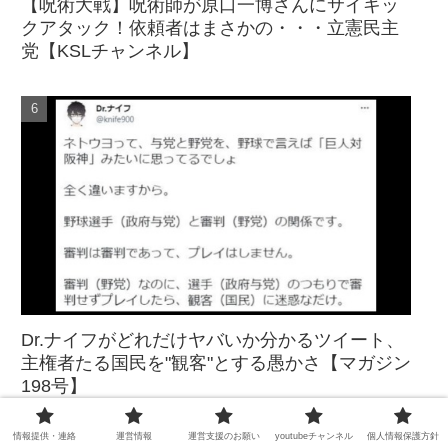
【呪術大戦】呪術師が原口一博さんにサイキッ
クアタック！依頼者はまさかの・・・立憲民主
党【KSLチャンネル】
Dr.ナイフがどれだけヤバいか分かるツイート、
主権者たる国民を"観客"とする愚かさ【マガジン
198号】
情報提供・連絡
運営情報
運営支援のお願い
youtubeチャンネル
個人情報保護方針