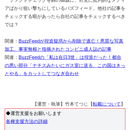
ファクトチェックを錦の御旗に、野党に批判的なメディ
アばかり狙い撃ちにしているバズフィード。他社の記事を
チェックする暇があったら自社の記事をチェックするべき
では？
関連：
BuzzFeedが捏造疑惑から削除で逃亡！悪質な写真
加工、事実無根と指摘されたコンビニ成人誌の記事
関連：
BuzzFeedの「私は在日3世」は捏造だった！都合
の悪い部分「ナチスみたいにガス室に送る、この国はきっ
とやる」をカットしてつなぎ合わせ
【運営・執筆】竹本てつじ【
転載について
】
◆運営支援をお願いします
各種支援方法の詳細