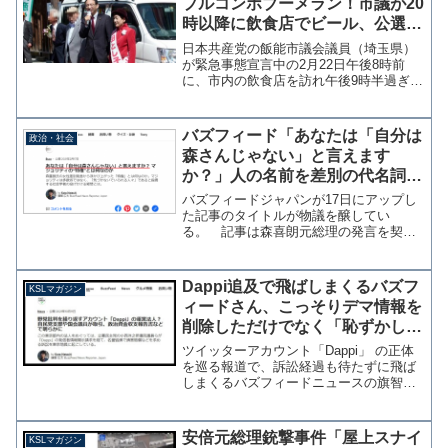
プルコンボブーメラン！市議が20
時以降に飲食店でビール、公選法
違反の見舞金まで持参
日本共産党の飯能市議会議員（埼玉県）
が緊急事態宣言中の2月22日午後8時前
に、市内の飲食店を訪れ午後9時半過ぎま
でビールなどの提供を受けていたことが
わかった。市議は入院中の店主父親の見
舞いのために訪問し、公職選挙法で禁止
バズフィード「あなたは「自分は
政治・社会
された見舞金（寄付行...
森さんじゃない」と言えます
か？」人の名前を差別の代名詞に
使う愚かさ
バズフィードジャパンが17日にアップし
た記事のタイトルが物議を醸してい
る。 記事は森喜朗元総理の発言を契機
に、障害や人種に対する「レイシズム」
について社会学者にインタビューしたも
のだ。問題はこの内容ではなく「あなた
Dappi追及で飛ばしまくるバズフ
KSLマガジン
は「自分は森さんじゃない」...
ィードさん、こっそりデマ情報を
削除しただけでなく「恥ずかしい
ミス」も発覚【マガジン135号】
ツイッターアカウント「Dappi」 の正体
を巡る報道で、訴訟経過も待たずに飛ば
しまくるバズフィードニュースの旗智広
太記者が話題となっている。 Dappiの問
題に関しては恣意的な編集とキャプショ
ンを当サイトでも何度か指摘をしており
安倍元総理銃撃事件「屋上スナイ
KSLマガジン
擁護するつも...