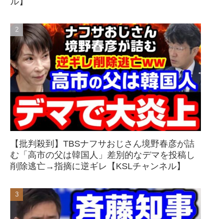
ル】
【批判殺到】TBSナフサおじさん境野春彦が詰
む「高市の父は韓国人」差別的なデマを投稿し
削除逃亡→指摘に逆ギレ【KSLチャンネル】