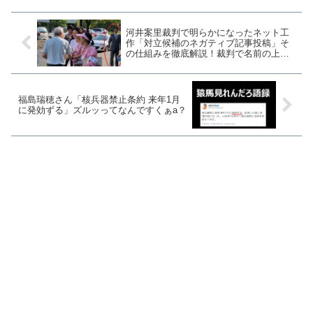
してブログで反論をし...
河井案里裁判で明らかになったネット工
作「対立候補のネガティブ記事投稿」そ
の仕組みを徹底解説！裁判で名前の上が
らなかった〇〇さんも覚悟しておこう
【マガジン59号】
福島瑞穂さん「核兵器禁止条約 来年1月
に発効ずる」ズルッってなんですくぁa？