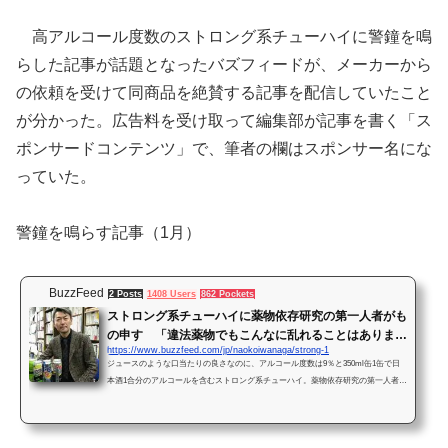
高アルコール度数のストロング系チューハイに警鐘を鳴
らした記事が話題となったバズフィードが、メーカーから
の依頼を受けて同商品を絶賛する記事を配信していたこと
が分かった。広告料を受け取って編集部が記事を書く「ス
ポンサードコンテンツ」で、筆者の欄はスポンサー名にな
っていた。
警鐘を鳴らす記事（1月）
BuzzFeed
2 Posts
1408 Users
862 Pockets
ストロング系チューハイに薬物依存研究の第一人者がも
の申す 「違法薬物でもこんなに乱れることはありませ
https://www.buzzfeed.com/jp/naokoiwanaga/strong-1
ん」
ジュースのような口当たりの良さなのに、アルコール度数は9％と350ml缶1缶で日
本酒1合分のアルコールを含むストロング系チューハイ。薬物依存研究の第一人者が
「危険な薬物」と警鐘を鳴らしています。