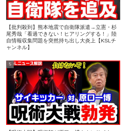
【批判殺到】熊本地震で自衛隊派遣→立憲・杉
尾秀哉「看過できない！ヒアリングする！」陸
自情報収集問題を突然持ち出し大炎上【KSLチ
ャンネル】