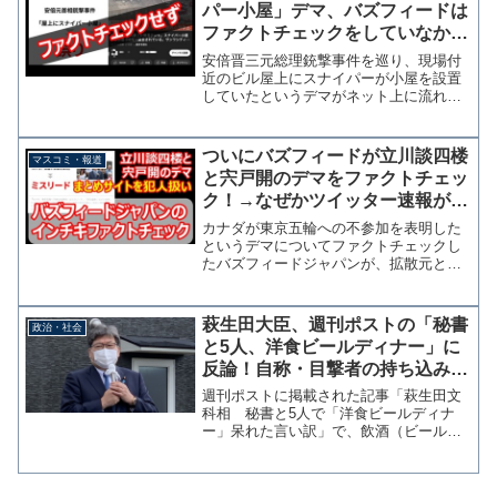
パー小屋」デマ、バズフィードは
ファクトチェックをしていなかっ
た【マガジン185号】
安倍晋三元総理銃撃事件を巡り、現場付
近のビル屋上にスナイパーが小屋を設置
していたというデマがネット上に流れ
た。荒唐無稽な話で、少し動画を注視す
れば分かりそうなものだったが、これを
著名人らまで信じて拡散、ビルの管理会
ついにバズフィードが立川談四楼
マスコミ・報道
社に問い合わせが相次ぎ業務...
と宍戸開のデマをファクトチェッ
ク！→なぜかツイッター速報が晒
され犯人にされる
カナダが東京五輪への不参加を表明した
というデマについてファクトチェックし
たバズフィードジャパンが、拡散元とし
て立川談四楼と宍戸開であることを指摘
しながらも、まとめサイトのツイッター
速報を犯人扱いしていることがわかっ
萩生田大臣、週刊ポストの「秘書
政治・社会
た。 ツイッター速報の記事...
と5人、洋食ビールディナー」に
反論！自称・目撃者の持ち込み与
太話をそのまま掲載か？
週刊ポストに掲載された記事「萩生田文
科相 秘書と5人で「洋食ビールディナ
ー」呆れた言い訳」で、飲酒（ビール）
を伴う5人でのディナーを行っていたと指
摘された萩生田光一文科大臣が16日、記
事の内容が不正確で悪意に満ちていると