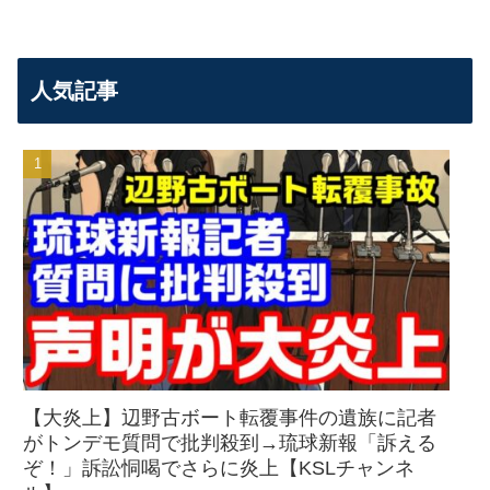
人気記事
【大炎上】辺野古ボート転覆事件の遺族に記者
がトンデモ質問で批判殺到→琉球新報「訴える
ぞ！」訴訟恫喝でさらに炎上【KSLチャンネ