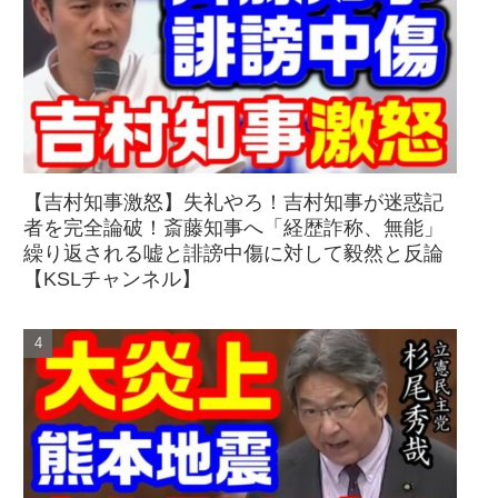
【吉村知事激怒】失礼やろ！吉村知事が迷惑記
者を完全論破！斎藤知事へ「経歴詐称、無能」
繰り返される嘘と誹謗中傷に対して毅然と反論
【KSLチャンネル】