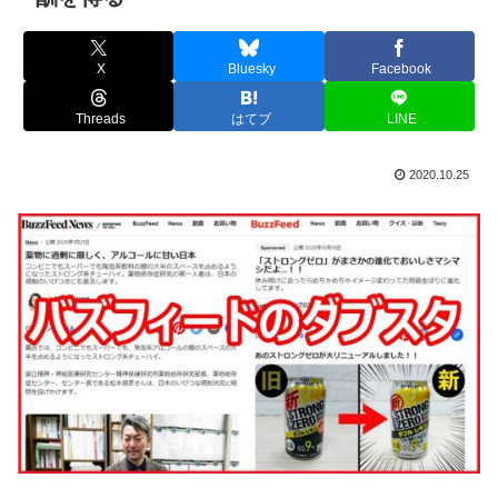
X
Bluesky
Facebook
Threads
はてブ
LINE
2020.10.25