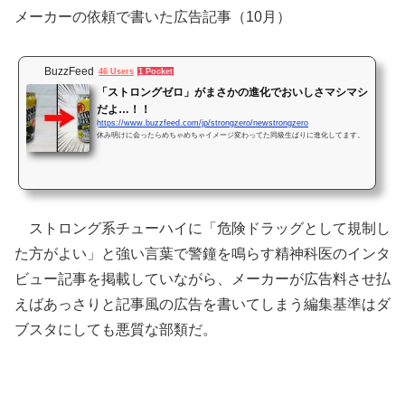
メーカーの依頼で書いた広告記事（10月）
BuzzFeed
46 Users
1 Pocket
「ストロングゼロ」がまさかの進化でおいしさマシマシ
だよ…！！
https://www.buzzfeed.com/jp/strongzero/newstrongzero
休み明けに会ったらめちゃめちゃイメージ変わってた同級生ばりに進化してます。
ストロング系チューハイに「危険ドラッグとして規制し
た方がよい」と強い言葉で警鐘を鳴らす精神科医のインタ
ビュー記事を掲載していながら、メーカーが広告料させ払
えばあっさりと記事風の広告を書いてしまう編集基準はダ
ブスタにしても悪質な部類だ。