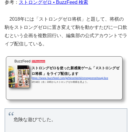
参考：
ストロングゼロ • BuzzFeed 検索
2018年には「ストロングゼロ将棋」と題して、将棋の
駒をストロングゼロに置き変えて駒を動かすたびに一口飲
むという企画を複数回行い、編集部の公式アカウントでラ
イブ配信している。
BuzzFeed
3 Pockets
ストロングゼロを使った新感覚ゲーム「 #ストロングゼ
ロ将棋 」をライブ配信します
https://www.buzzfeed.com/jp/hiroshiishii/strongzeroshougi-live
4月18日（水）21時からストロングゼロ将棋を見よう。
危険な遊びでした。