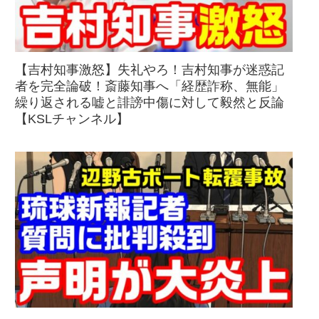
【吉村知事激怒】失礼やろ！吉村知事が迷惑記
者を完全論破！斎藤知事へ「経歴詐称、無能」
繰り返される嘘と誹謗中傷に対して毅然と反論
【KSLチャンネル】