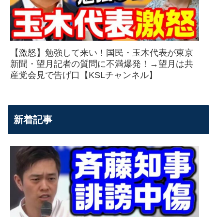
【激怒】勉強して来い！国民・玉木代表が東京
新聞・望月記者の質問に不満爆発！→望月は共
産党会見で告げ口【KSLチャンネル】
新着記事