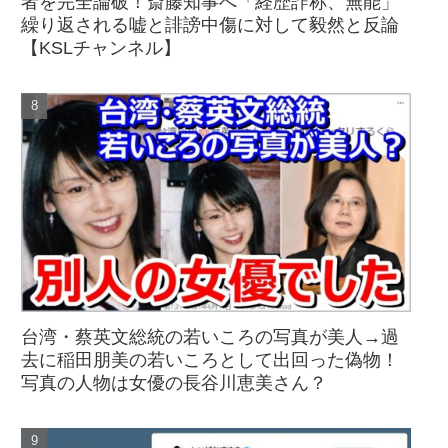
者を完全論破！斎藤知事へ「経歴詐称、無能」
繰り返される嘘と誹謗中傷に対して毅然と反論
【KSLチャンネル】
台湾・蔡英文総統の若いころの写真が美人→過
去に稲田朋美の若いころとして出回った偽物！
写真の人物は女優の長谷川恵美さん？