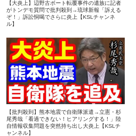
【大炎上】辺野古ボート転覆事件の遺族に記者
がトンデモ質問で批判殺到→琉球新報「訴える
ぞ！」訴訟恫喝でさらに炎上【KSLチャンネ
ル】
【批判殺到】熊本地震で自衛隊派遣→立憲・杉
尾秀哉「看過できない！ヒアリングする！」陸
自情報収集問題を突然持ち出し大炎上【KSLチ
ャンネル】