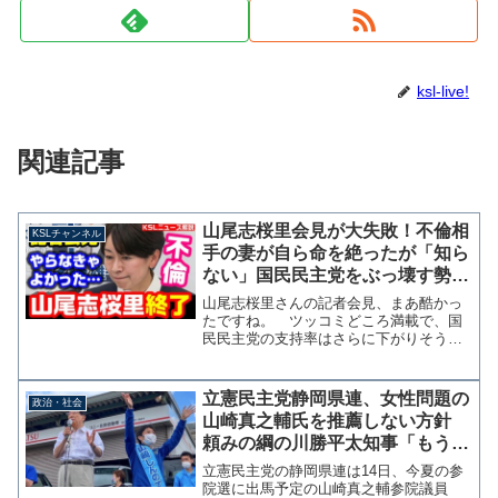
ksl-live!
関連記事
山尾志桜里会見が大失敗！不倫相
KSLチャンネル
手の妻が自ら命を絶ったが「知ら
ない」国民民主党をぶっ壊す勢い
で評判を落とす【KSLチャンネ
山尾志桜里さんの記者会見、まあ酷かっ
ル】
たですね。 ツッコミどころ満載で、国
民民主党の支持率はさらに下がりそうで
す。 あくまで出馬会見ということでし
たが、本人が冒頭で過去の言動や不祥事
に対する説明を始め、質問の多くはそこ
立憲民主党静岡県連、女性問題の
政治・社会
に集中しました。まず秘書...
山崎真之輔氏を推薦しない方針
頼みの綱の川勝平太知事「もう応
援することはない」因縁の静岡県
立憲民主党の静岡県連は14日、今夏の参
選挙区
院選に出馬予定の山崎真之輔参院議員