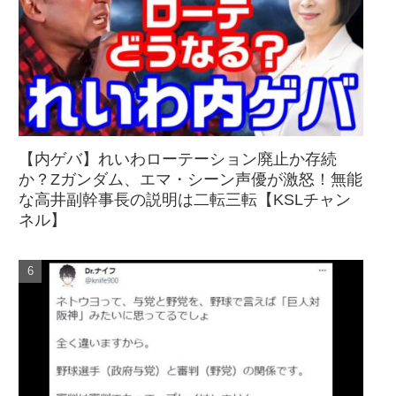
【内ゲバ】れいわローテーション廃止か存続
か？Zガンダム、エマ・シーン声優が激怒！無能
な高井副幹事長の説明は二転三転【KSLチャン
ネル】