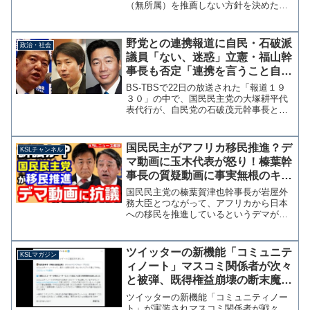
（無所属）を推薦しない方針を決めた。
山崎氏は昨年10月の参議院補選で当選し
たが、直後に過去の女性問題が報じられ
た。また、相談もなく国民民主党会派入
野党との連携報道に自民・石破派
政治・社会
りしたことも推薦見送り...
議員「ない、迷惑」立憲・福山幹
事長も否定「連携を言うこと自体
が適切ではない」
BS-TBSで22日の放送された「報道１９
３０」の中で、国民民主党の大塚耕平代
表代行が、自民党の石破茂元幹事長との
連携について「理想的な形だ」と述べた
ことが時事通信で報じられている。参
考：自民・石破氏との連携「理想的」
国民民主がアフリカ移民推進？デ
KSLチャンネル
国民・大塚氏：時事ド...
マ動画に玉木代表が怒り！榛葉幹
事長の質疑動画に事実無根のキャ
プション付け拡散【KSLチャンネ
国民民主党の榛葉賀津也幹事長が岩屋外
ル】
務大臣とつながって、アフリカから日本
への移民を推進しているというデマが拡
散されています。玉木代表は16日の会見
で、事実ではないと否定し「悪質なもの
については然るべき対策を取りたい」と
ツイッターの新機能「コミュニテ
KSLマガジン
述べています。 問題の...
ィノート」マスコミ関係者が次々
と被弾、既得権益崩壊の断末魔が
見苦しい【マガジン219号】
ツイッターの新機能「コミュニティノー
ト」が実装されマスコミ関係者が戦々