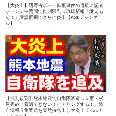
【大炎上】辺野古ボート転覆事件の遺族に記者
がトンデモ質問で批判殺到→琉球新報「訴える
ぞ！」訴訟恫喝でさらに炎上【KSLチャンネ
ル】
【批判殺到】熊本地震で自衛隊派遣→立憲・杉
尾秀哉「看過できない！ヒアリングする！」陸
自情報収集問題を突然持ち出し大炎上【KSLチ