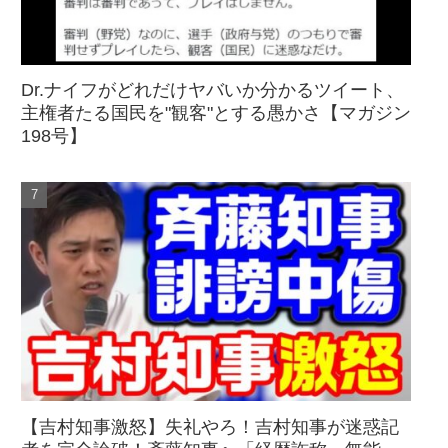
Dr.ナイフがどれだけヤバいか分かるツイート、
主権者たる国民を"観客"とする愚かさ【マガジン
198号】
【吉村知事激怒】失礼やろ！吉村知事が迷惑記