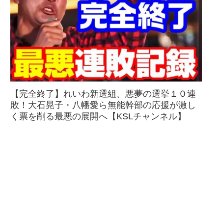
【完全終了】れいわ新選組、悪夢の選挙１０連
敗！大石晃子・八幡愛ら無能幹部の応援が激し
く票を削る最悪の展開へ【KSLチャンネル】