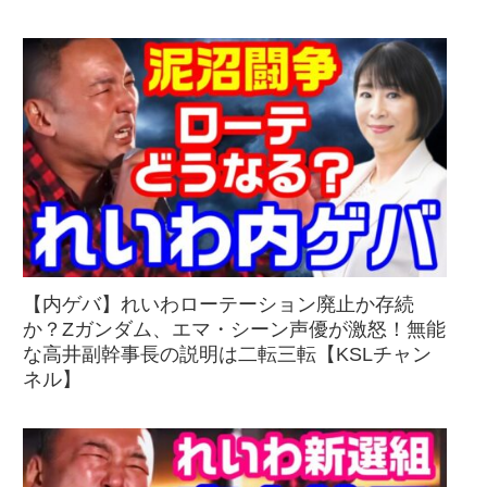
【内ゲバ】れいわローテーション廃止か存続
か？Zガンダム、エマ・シーン声優が激怒！無能
な高井副幹事長の説明は二転三転【KSLチャン
ネル】