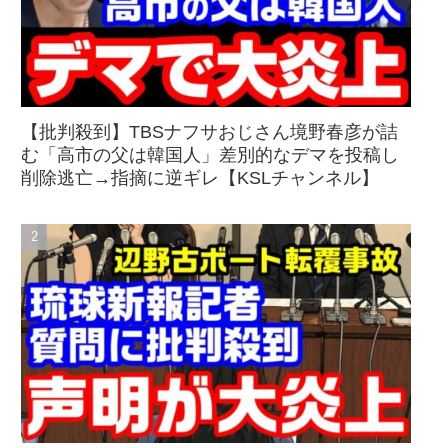
【批判殺到】TBSナフサおじさん境野春彦が詰
む「高市の父は韓国人」差別的なデマを投稿し
削除逃亡→指摘に逆ギレ【KSLチャンネル】