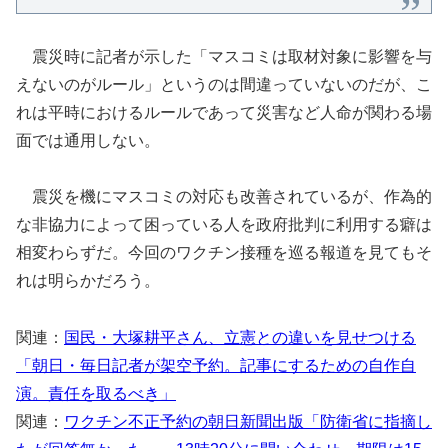
震災時に記者が示した「マスコミは取材対象に影響を与
えないのがルール」というのは間違っていないのだが、こ
れは平時におけるルールであって災害など人命が関わる場
面では通用しない。
震災を機にマスコミの対応も改善されているが、作為的
な非協力によって困っている人を政府批判に利用する癖は
相変わらずだ。今回のワクチン接種を巡る報道を見てもそ
れは明らかだろう。
関連：
国民・大塚耕平さん、立憲との違いを見せつける
「朝日・毎日記者が架空予約。記事にするための自作自
演。責任を取るべき」
関連：
ワクチン不正予約の朝日新聞出版「防衛省に指摘し