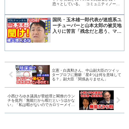
恐々としている。 コミュニティノート
とは、投稿に対する補足情報が追記され
る機能で、誤情報だけでなく説明不足に
よるミスリードや記事タイトルと内容の
国民・玉木雄一郎代表が迷惑系ユ
KSLチャンネル
齟齬についても追記されてい...
ーチューバーと山本太郎の被災地
入りに苦言「残念だと思う、マイ
ナスにしかならない」
立憲・白真勲さん、中山副大臣のツイッ
タープロフに難癖「星4つは何を意味して
る？」副大臣「関係ありません」
小西ひろゆき議員が菅総理と閣僚のラン
チを批判「無能だから暇だというほかな
い」「私は暇がないのでカロリーメイト
などを常備」