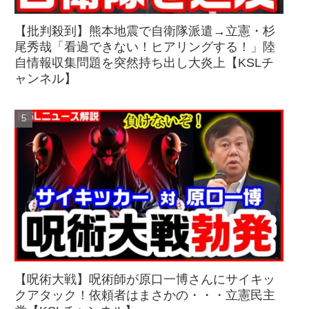
【批判殺到】熊本地震で自衛隊派遣→立憲・杉
尾秀哉「看過できない！ヒアリングする！」陸
自情報収集問題を突然持ち出し大炎上【KSLチ
ャンネル】
【呪術大戦】呪術師が原口一博さんにサイキッ
クアタック！依頼者はまさかの・・・立憲民主