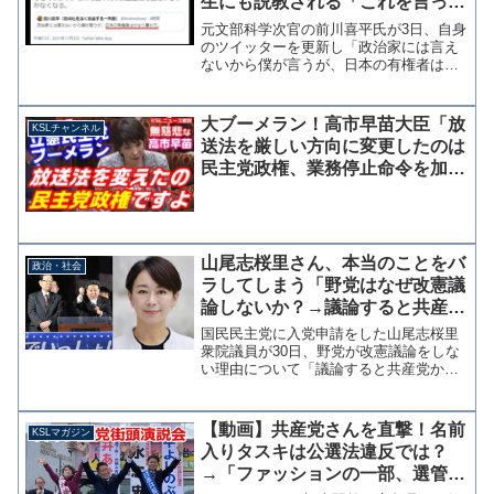
生にも説教される「これを言った
ら民主主義を否定するしかなくな
元文部科学次官の前川喜平氏が3日、自身
る」
のツイッターを更新し「政治家には言え
ないから僕が言うが、日本の有権者はか
なり愚かだ。」と投稿したことに批判が
殺到している。衆院選の結果を受けての
投稿と思われるが、これには法政大学の
大ブーメラン！高市早苗大臣「放
KSLチャンネル
山口二郎教授からも苦言...
送法を厳しい方向に変更したのは
民主党政権、業務停止命令を加え
た」文書問題を蒸し返した立憲が
撃沈
山尾志桜里さん、本当のことをバ
政治・社会
ラしてしまう「野党はなぜ改憲議
論しないか？→議論すると共産党
から対立候補立てられちゃうか
国民民主党に入党申請をした山尾志桜里
ら」
衆院議員が30日、野党が改憲議論をしな
い理由について「議論すると共産党から
対立候補立てられちゃうから」とツイッ
ターに投稿した。これ、分かりやすい記
事！Q:野党はなぜ改憲議論しないか？A:
【動画】共産党さんを直撃！名前
KSLマガジン
議論すると共産党か...
入りタスキは公選法違反では？
→「ファッションの一部、選管に