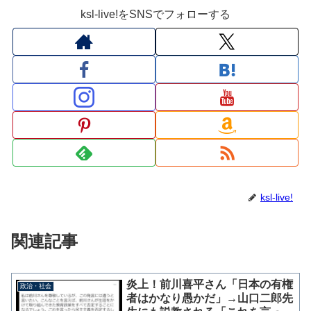
ksl-live!をSNSでフォローする
ksl-live!
関連記事
炎上！前川喜平さん「日本の有権
政治・社会
者はかなり愚かだ」→山口二郎先