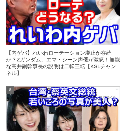
【内ゲバ】れいわローテーション廃止か存続
か？Zガンダム、エマ・シーン声優が激怒！無能
な高井副幹事長の説明は二転三転【KSLチャン
ネル】