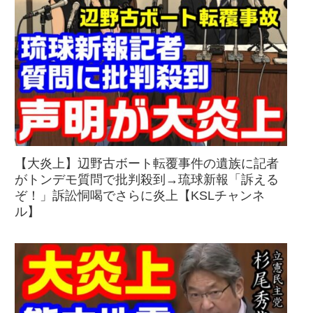
【大炎上】辺野古ボート転覆事件の遺族に記者
がトンデモ質問で批判殺到→琉球新報「訴える
ぞ！」訴訟恫喝でさらに炎上【KSLチャンネ
ル】