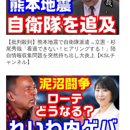
【批判殺到】熊本地震で自衛隊派遣→立憲・杉
尾秀哉「看過できない！ヒアリングする！」陸
自情報収集問題を突然持ち出し大炎上【KSLチ
ャンネル】