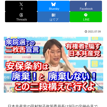
X
Bluesky
Facebook
Threads
はてブ
LINE
2021.07.09
日本共産党の田村智子政策委員長は9日の定例会見で、