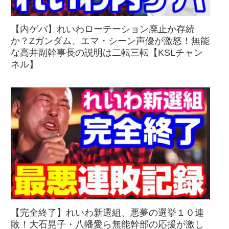
【内ゲバ】れいわローテーション廃止か存続
か？Zガンダム、エマ・シーン声優が激怒！無能
な高井副幹事長の説明は二転三転【KSLチャン
ネル】
【完全終了】れいわ新選組、悪夢の選挙１０連
敗！大石晃子・八幡愛ら無能幹部の応援が激し