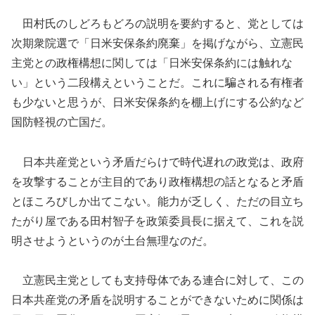
田村氏のしどろもどろの説明を要約すると、党としては
次期衆院選で「日米安保条約廃棄」を掲げながら、立憲民
主党との政権構想に関しては「日米安保条約には触れな
い」という二段構えということだ。これに騙される有権者
も少ないと思うが、日米安保条約を棚上げにする公約など
国防軽視の亡国だ。
日本共産党という矛盾だらけで時代遅れの政党は、政府
を攻撃することが主目的であり政権構想の話となると矛盾
とほころびしか出てこない。能力が乏しく、ただの目立ち
たがり屋である田村智子を政策委員長に据えて、これを説
明させようというのが土台無理なのだ。
立憲民主党としても支持母体である連合に対して、この
日本共産党の矛盾を説明することができないために関係は