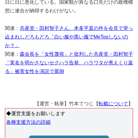
日に日に悪化している。国家観が異なる口先だけの政権構
想に連合が納得するわけがない。
関連：
共産党・田村智子さん、本多平直の件を会見で突っ
込まれしどろもどろ「白い服や黒い服でMeTooしないの
か？」
関連：
森会長を「女性蔑視」と批判した共産党・田村智子
「実名を明かさないセクハラ告発、ハラワタが煮えくり返
る」被害女性を演説で罵倒
【運営・執筆】竹本てつじ【
転載について
】
◆運営支援をお願いします
各種支援方法の詳細