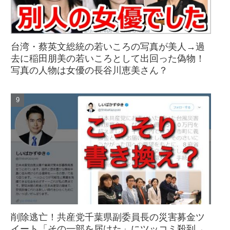
台湾・蔡英文総統の若いころの写真が美人→過
去に稲田朋美の若いころとして出回った偽物！
写真の人物は女優の長谷川恵美さん？
削除逃亡！共産党千葉県副委員長の災害募金ツ
イート「その一部を届けた」にツッコミ殺到→