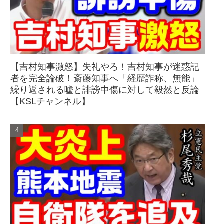
【吉村知事激怒】失礼やろ！吉村知事が迷惑記
者を完全論破！斎藤知事へ「経歴詐称、無能」
繰り返される嘘と誹謗中傷に対して毅然と反論
【KSLチャンネル】