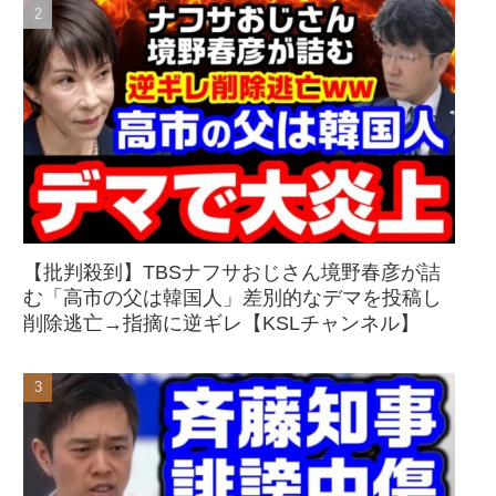
【批判殺到】TBSナフサおじさん境野春彦が詰
む「高市の父は韓国人」差別的なデマを投稿し
削除逃亡→指摘に逆ギレ【KSLチャンネル】