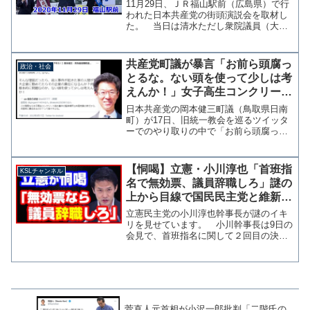
許可とった」→最終的にカメラの
11月29日、ＪＲ福山駅前（広島県）で行
前で一部違反認める【マガジン66
われた日本共産党の街頭演説会を取材し
た。 当日は清水ただし衆院議員（大阪4
号】
区、比例近畿ブロック）が駆け付け、衆
院選比例中国ブロックに出馬予定の大平
よしのぶ元衆院議員と小選挙区で広島7区
共産党町議が暴言「お前ら頭腐っ
政治・社会
に出馬予定の村井...
とるな。ない頭を使って少しは考
えんか！」女子高生コンクリート
詰め殺人事件の舞台が共産党員宅
日本共産党の岡本健三町議（鳥取県日南
と指摘され激昂
町）が17日、旧統一教会を巡るツイッタ
ーでのやり取りの中で「お前ら頭腐っと
るな。」「ない頭を使って少しは考えん
か！」」と一般アカウントを罵倒してい
たことがわかった。 岡本町議は、1989
【恫喝】立憲・小川淳也「首班指
KSLチャンネル
年に発覚した女子高...
名で無効票、議員辞職しろ」謎の
上から目線で国民民主党と維新を
牽制【KSLチャンネル】
立憲民主党の小川淳也幹事長が謎のイキ
リを見せています。 小川幹事長は9日の
会見で、首班指名に関して２回目の決戦
投票で無効票となる自党の党首へ投票す
るなら、議員辞職しろと凄んでいます。
おそらく自分がどれだけヤバいことを言
ってるかも理解していな...
菅直人元首相が小沢一郎批判「二階氏の