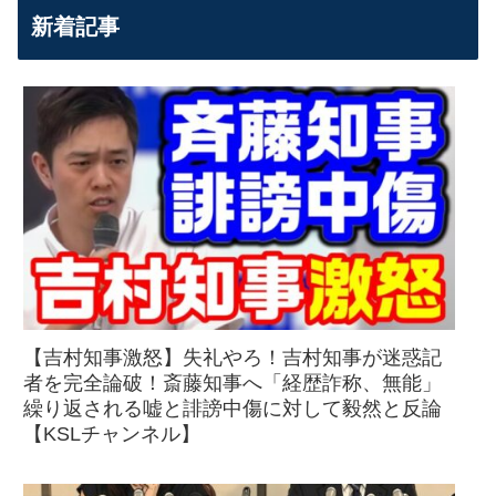
新着記事
【吉村知事激怒】失礼やろ！吉村知事が迷惑記
者を完全論破！斎藤知事へ「経歴詐称、無能」
繰り返される嘘と誹謗中傷に対して毅然と反論
【KSLチャンネル】