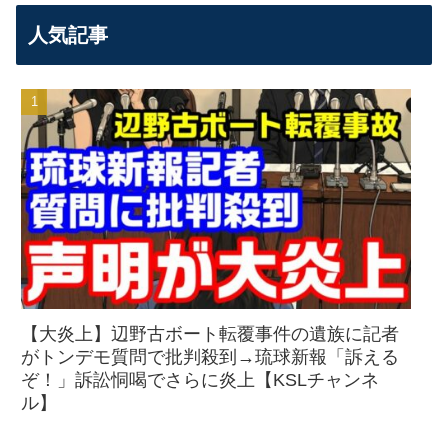
人気記事
【大炎上】辺野古ボート転覆事件の遺族に記者
がトンデモ質問で批判殺到→琉球新報「訴える
ぞ！」訴訟恫喝でさらに炎上【KSLチャンネ
ル】