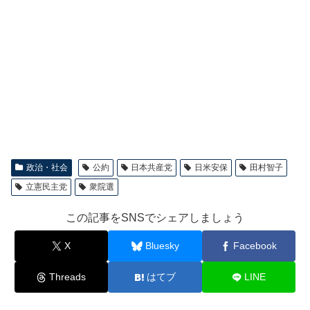
政治・社会
公約
日本共産党
日米安保
田村智子
立憲民主党
衆院選
この記事をSNSでシェアしましょう
X
Bluesky
Facebook
Threads
はてブ
LINE