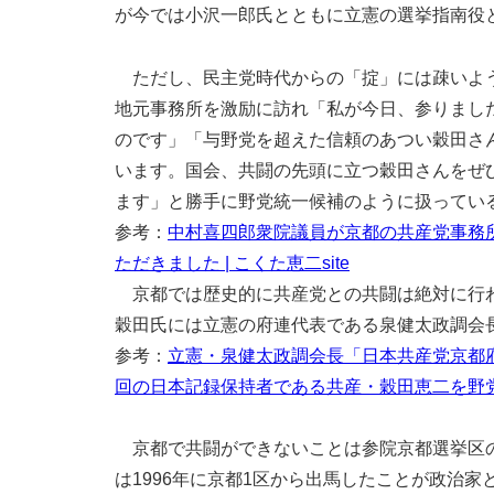
が今では小沢一郎氏とともに立憲の選挙指南役
ただし、民主党時代からの「掟」には疎いよう
地元事務所を激励に訪れ「私が今日、参りまし
のです」「与野党を超えた信頼のあつい穀田さ
います。国会、共闘の先頭に立つ穀田さんをぜ
ます」と勝手に野党統一候補のように扱ってい
参考：
中村喜四郎衆院議員が京都の共産党事務
ただきました | こくた恵二site
京都では歴史的に共産党との共闘は絶対に行わ
穀田氏には立憲の府連代表である泉健太政調会
参考：
立憲・泉健太政調会長「日本共産党京都
回の日本記録保持者である共産・穀田恵二を野
京都で共闘ができないことは参院京都選挙区の
は1996年に京都1区から出馬したことが政治