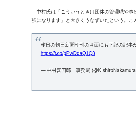
中村氏は「こういうときは団体の管理職や事務
強になります」と大きくうなずいたという。こ
昨日の朝日新聞朝刊の４面にも下記の記事
https://t.co/pPwDdaQ1Q8
— 中村喜四郎 事務局 (@KishiroNakamura