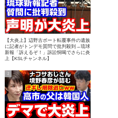
【大炎上】辺野古ボート転覆事件の遺族
に記者がトンデモ質問で批判殺到→琉球
新報「訴えるぞ！」訴訟恫喝でさらに炎
上【KSLチャンネル】