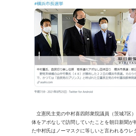
立憲民主党の中村喜四郎衆院議員（茨城7区）
体をアポなしで訪問していたことを朝日新聞が
た中村氏はノーマスクに等しいと言われるウレ