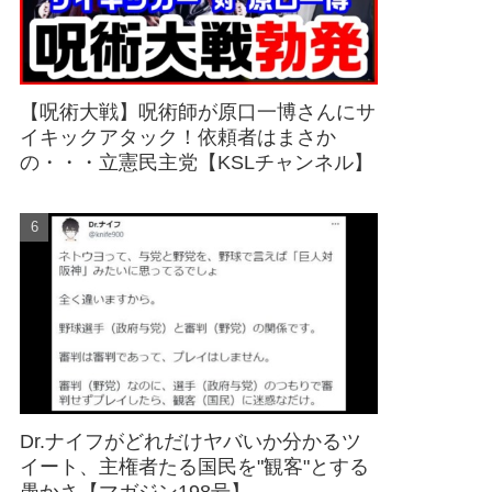
【呪術大戦】呪術師が原口一博さんにサ
イキックアタック！依頼者はまさか
の・・・立憲民主党【KSLチャンネル】
Dr.ナイフがどれだけヤバいか分かるツ
イート、主権者たる国民を"観客"とする