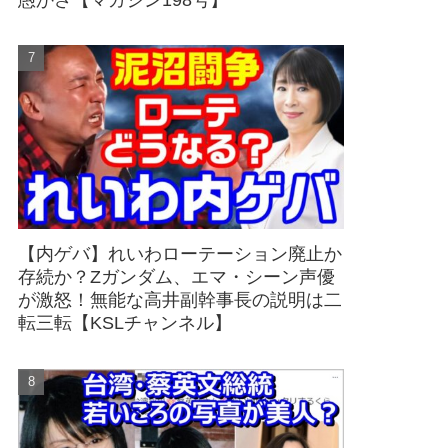
愚かさ【マガジン198号】
【内ゲバ】れいわローテーション廃止か
存続か？Zガンダム、エマ・シーン声優
が激怒！無能な高井副幹事長の説明は二
転三転【KSLチャンネル】