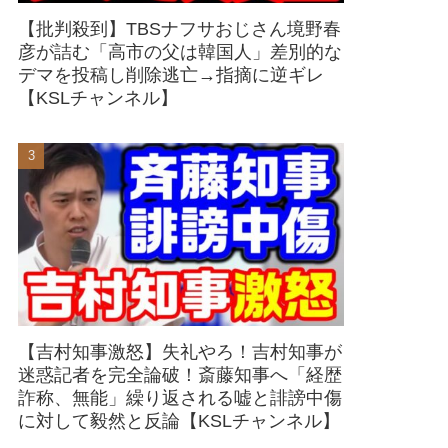
【批判殺到】TBSナフサおじさん境野春
彦が詰む「高市の父は韓国人」差別的な
デマを投稿し削除逃亡→指摘に逆ギレ
【KSLチャンネル】
【吉村知事激怒】失礼やろ！吉村知事が
迷惑記者を完全論破！斎藤知事へ「経歴
詐称、無能」繰り返される嘘と誹謗中傷
に対して毅然と反論【KSLチャンネル】