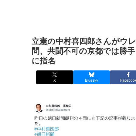
立憲の中村喜四郎さんがウレ
問、共闘不可の京都では勝手
に指名
X
Bluesky
Faceboo