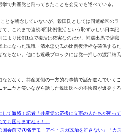
選挙で共産党と闘ってきたことを会見でも述べている。
ことを断念していないが、穀田氏としては同選挙区のラ
けて、これまで連続8回比例復活という恥ずかしい日本記
列により比例1位で復活は確実なのだが、補選出馬で辞職
繰上になった現職・清水忠史氏の比例復活枠を確保するた
ばならない。他にも近畿ブロックには党一押しの渡部結氏
などなく、共産党側の一方的な事情で話が進んでいくこ
ニヤニヤと笑いながら話した穀田氏への不快感が爆発する
にして激怒！記者「共産党の応援に立憲の人たちが困って
れても困りますねぇ！」
の国会前で70名デモ「アベ・スガ政治を許さない」「カス