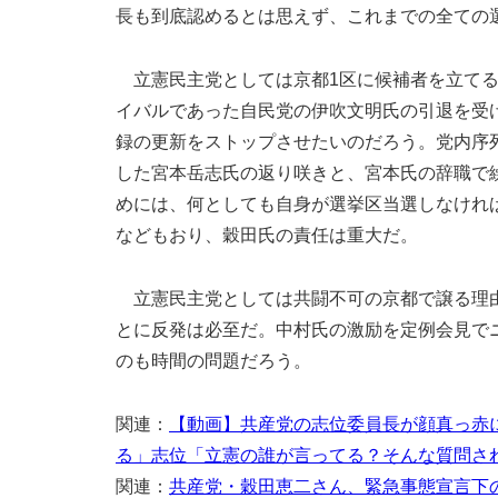
長も到底認めるとは思えず、これまでの全ての
立憲民主党としては京都1区に候補者を立てる
イバルであった自民党の伊吹文明氏の引退を受
録の更新をストップさせたいのだろう。党内序
した宮本岳志氏の返り咲きと、宮本氏の辞職で
めには、何としても自身が選挙区当選しなけれ
などもおり、穀田氏の責任は重大だ。
立憲民主党としては共闘不可の京都で譲る理由
とに反発は必至だ。中村氏の激励を定例会見で
のも時間の問題だろう。
関連：
【動画】共産党の志位委員長が顔真っ赤
る」志位「立憲の誰が言ってる？そんな質問さ
関連：
共産党・穀田恵二さん、緊急事態宣言下