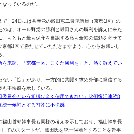
となっているのだ。
で、24日には共産党の穀田恵二衆院議員（京都1区）の
たのは、オール野党の勝利と穀田さんの勝利を訴えに来た
ん。もともと最も保守を自認する私も全幅の信頼を寄せて
ひ京都1区で勝たせていただきますよう、心からお願いし
る。
所を来訪。「京都一区、こくた勝利を」と、熱く訴えてい
ない「掟」があり、一方的に共闘を求め外部に発信する
長も不快感を示している。
府委員会という組織は全く信用できない」比例復活連続8
党統一候補とする打診に不快感
福山哲郎幹事長も同様の考えを示しており、福山幹事長
家としてのスタートだ。穀田氏を統一候補とすることを幹事