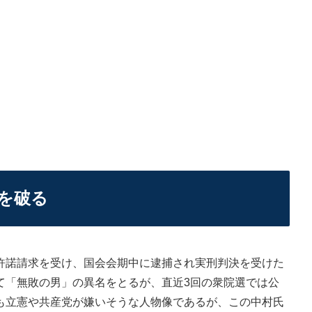
を破る
諾請求を受け、国会会期中に逮捕され実刑判決を受けた
て「無敗の男」の異名をとるが、直近3回の衆院選では公
も立憲や共産党が嫌いそうな人物像であるが、この中村氏