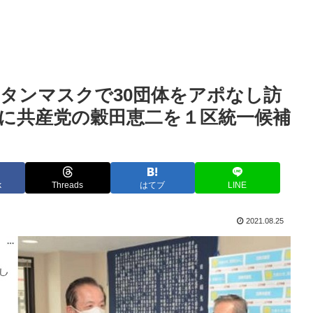
タンマスクで30団体をアポなし訪
に共産党の穀田恵二を１区統一候補
k
Threads
はてブ
LINE
2021.08.25