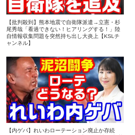
【批判殺到】熊本地震で自衛隊派遣→立憲・杉
尾秀哉「看過できない！ヒアリングする！」陸
自情報収集問題を突然持ち出し大炎上【KSLチ
ャンネル】
【内ゲバ】れいわローテーション廃止か存続