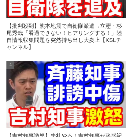
【批判殺到】熊本地震で自衛隊派遣→立憲・杉
尾秀哉「看過できない！ヒアリングする！」陸
自情報収集問題を突然持ち出し大炎上【KSLチ
ャンネル】
【吉村知事激怒】失礼やろ！吉村知事が迷惑記