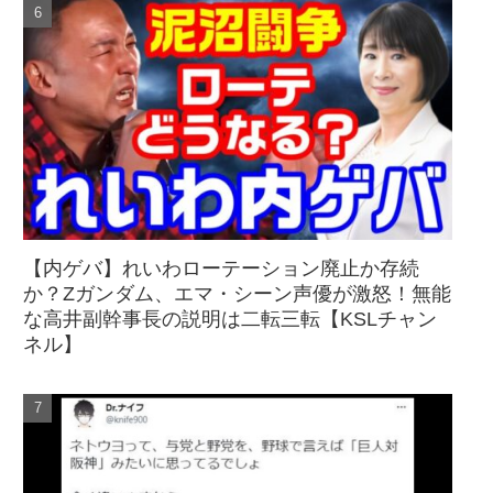
【内ゲバ】れいわローテーション廃止か存続
か？Zガンダム、エマ・シーン声優が激怒！無能
な高井副幹事長の説明は二転三転【KSLチャン
ネル】