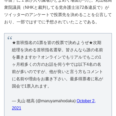
早苗」に１票が入り議場がどよめく場面がった。丸山穂高
衆院議員（NHKと裁判してる党弁護士法72条違反で）が
ツイッターのアンケートで投票先を決めることを公言して
おり、一部ではすでに予想されていたことである。
★首班指名の1票を皆の投票で決めようぜ★次期
総理を決める首班指名選挙。皆さんなら誰の名前
を書きますか？オンラインでもリアルでもこの1
ヶ月程多くの方のお話を伺う中では以下4名の名
前が多いのですが、他が良いと言う方もコメント
に名前や理由をお書き下さい。最多得票者に私が
国会で1票入れます。
— 丸山 穂高 (@maruyamahodaka)
October 2,
2021