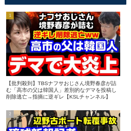
【批判殺到】TBSナフサおじさん境野春彦が詰
む「高市の父は韓国人」差別的なデマを投稿し
削除逃亡→指摘に逆ギレ【KSLチャンネル】