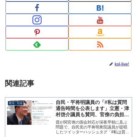
ksl-live!
関連記事
自民・平将明議員の「#私は質問
政治・社会
通告時間を公表します」立憲・津
村啓介議員も賛同、官僚の負担軽
減と実のある質疑へ
霞が関官僚の国会対応が深夜早朝に及ぶ
問題で、自民党の平将明衆院議員が提唱
したツイッターハッシュタグ「#私は質問
通告時間を公表します」「#私は質問通告