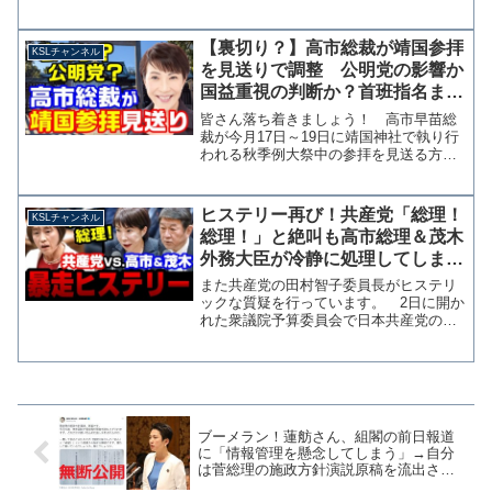
ます。過去のSNS投稿が札幌法務局から
人権侵犯の事実があったと認定されたこ
ともあり、岸田政権が厄介払いしたかの
【裏切り？】高市総裁が靖国参拝
KSLチャンネル
ようなうわさまで流れて...
を見送りで調整 公明党の影響か
国益重視の判断か？首班指名まで
の苦しい事情も【KSLチャンネ
皆さん落ち着きましょう！ 高市早苗総
ル】
裁が今月17日～19日に靖国神社で執り行
われる秋季例大祭中の参拝を見送る方向
で調整に入ったと共同通信が報じていま
す。参考：【独自】高市氏、靖国参拝見
送りへ 中韓との外交問題化回
ヒステリー再び！共産党「総理！
KSLチャンネル
避|47NEWS（よんななニ...
総理！」と絶叫も高市総理＆茂木
外務大臣が冷静に処理してしまう
イラン攻撃巡り国会論戦【KSLチ
また共産党の田村智子委員長がヒステリ
ャンネル】
ックな質疑を行っています。 2日に開か
れた衆議院予算委員会で日本共産党の田
村智子委員長は、アメリカとイスラエル
によるイランへの先制攻撃を、政府とし
て非難するよう執拗かつヒステリックに
求めました。 視聴者の...
ブーメラン！蓮舫さん、組閣の前日報道
に「情報管理を懸念してしまう」→自分
は菅総理の施政方針演説原稿を流出させ
ていた