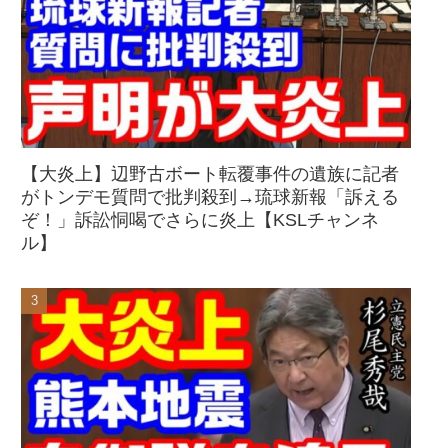
【大炎上】辺野古ボート転覆事件の遺族に記者
がトンデモ質問で批判殺到→琉球新報「訴える
ぞ！」訴訟恫喝でさらに炎上【KSLチャンネ
ル】