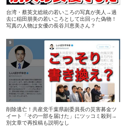
台湾・蔡英文総統の若いころの写真が美人→過
去に稲田朋美の若いころとして出回った偽物！
写真の人物は女優の長谷川恵美さん？
削除逃亡！共産党千葉県副委員長の災害募金ツ
イート「その一部を届けた」にツッコミ殺到→
別文章で再投稿も説明なし