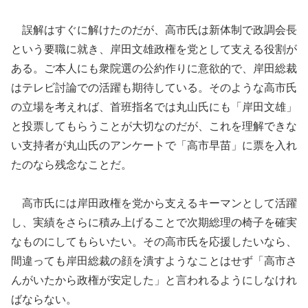
誤解はすぐに解けたのだが、高市氏は新体制で政調会長
という要職に就き、岸田文雄政権を党として支える役割が
ある。ご本人にも衆院選の公約作りに意欲的で、岸田総裁
はテレビ討論での活躍も期待している。そのような高市氏
の立場を考えれば、首班指名では丸山氏にも「岸田文雄」
と投票してもらうことが大切なのだが、これを理解できな
い支持者が丸山氏のアンケートで「高市早苗」に票を入れ
たのなら残念なことだ。
高市氏には岸田政権を党から支えるキーマンとして活躍
し、実績をさらに積み上げることで次期総理の椅子を確実
なものにしてもらいたい。その高市氏を応援したいなら、
間違っても岸田総裁の顔を潰すようなことはせず「高市さ
んがいたから政権が安定した」と言われるようにしなけれ
ばならない。