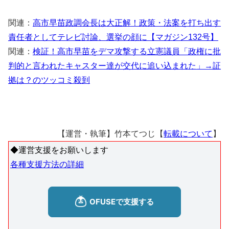
関連：
高市早苗政調会長は大正解！政策・法案を打ち出す
責任者としてテレビ討論、選挙の顔に【マガジン132号】
関連：
検証！高市早苗をデマ攻撃する立憲議員「政権に批
判的と言われたキャスター達が交代に追い込まれた」→証
拠は？のツッコミ殺到
【運営・執筆】竹本てつじ【
転載について
】
◆運営支援をお願いします
各種支援方法の詳細