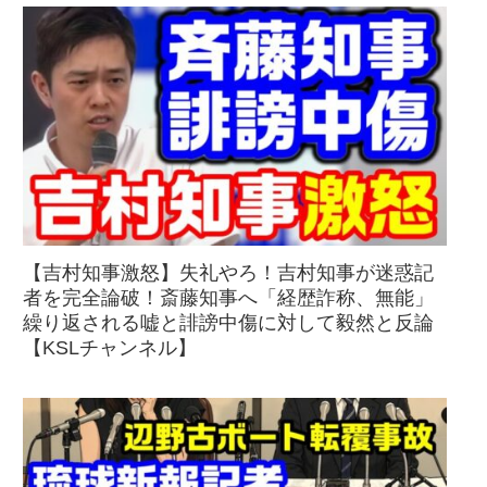
【吉村知事激怒】失礼やろ！吉村知事が迷惑記
者を完全論破！斎藤知事へ「経歴詐称、無能」
繰り返される嘘と誹謗中傷に対して毅然と反論
【KSLチャンネル】