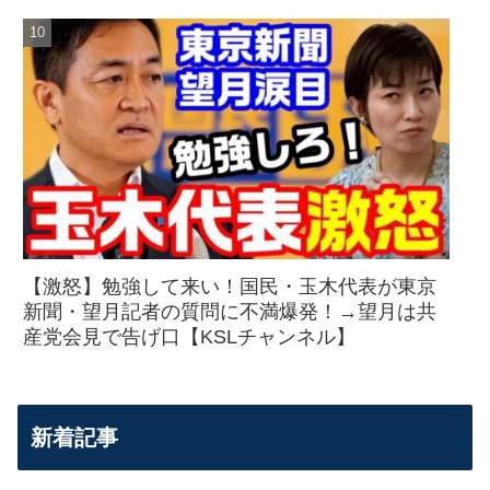
【激怒】勉強して来い！国民・玉木代表が東京
新聞・望月記者の質問に不満爆発！→望月は共
産党会見で告げ口【KSLチャンネル】
新着記事