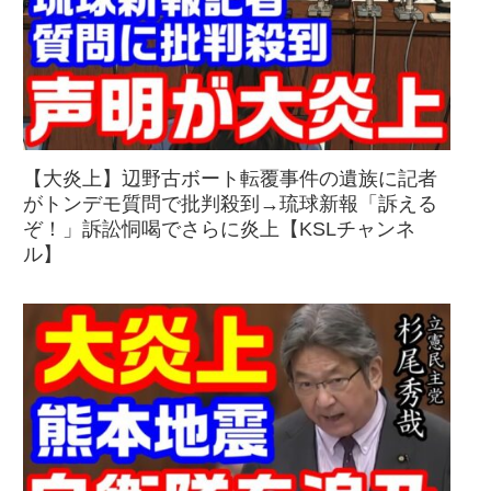
【大炎上】辺野古ボート転覆事件の遺族に記者
がトンデモ質問で批判殺到→琉球新報「訴える
ぞ！」訴訟恫喝でさらに炎上【KSLチャンネ
ル】