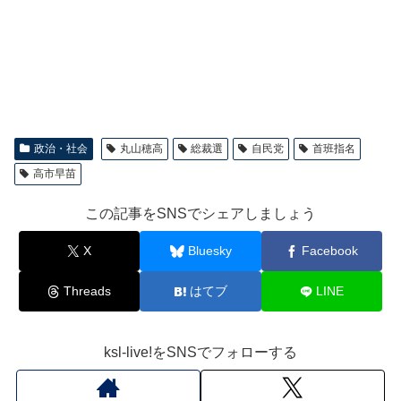
政治・社会
丸山穂高
総裁選
自民党
首班指名
高市早苗
この記事をSNSでシェアしましょう
X
Bluesky
Facebook
Threads
はてブ
LINE
ksl-live!をSNSでフォローする