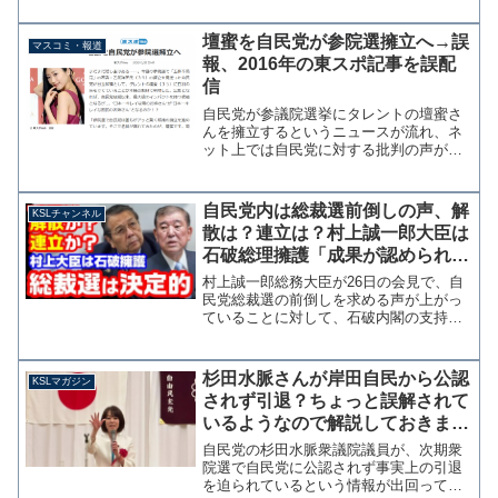
内容を公表します」に、立憲民主党の津
村啓介衆院議員が賛同した。日本維新の
壇蜜を自民党が参院選擁立へ→誤
マスコミ・報道
会は早くから質問通告...
報、2016年の東スポ記事を誤配
信
自民党が参議院選挙にタレントの壇蜜さ
んを擁立するというニュースが流れ、ネ
ット上では自民党に対する批判の声が上
がっている。参考：壇蜜を自民党が参院
選擁立へ ｜ 東スポWeb 記事は共同通信
やMSNが東京スポーツの記事を2020年12
自民党内は総裁選前倒しの声、解
KSLチャンネル
月23日の...
散は？連立は？村上誠一郎大臣は
石破総理擁護「成果が認められつ
つある」【KSLチャンネル】
村上誠一郎総務大臣が26日の会見で、自
民党総裁選の前倒しを求める声が上がっ
ていることに対して、石破内閣の支持率
が上昇傾向にあることを例に挙げ「徐々
に総理の努力や結果が認められつつあ
る」とコメントしました。 内閣支持率
杉田水脈さんが岸田自民から公認
KSLマガジン
の上昇に関しては複数の要...
されず引退？ちょっと誤解されて
いるようなので解説しておきます
【マガジン223号】
自民党の杉田水脈衆議院議員が、次期衆
院選で自民党に公認されず事実上の引退
を迫られているという情報が出回ってい