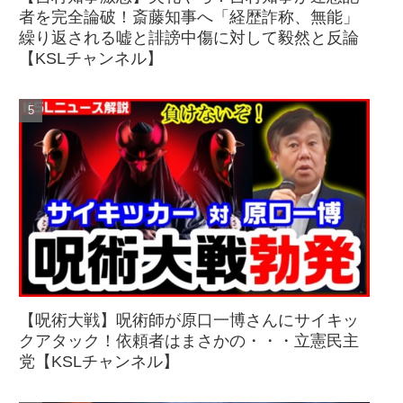
者を完全論破！斎藤知事へ「経歴詐称、無能」
繰り返される嘘と誹謗中傷に対して毅然と反論
【KSLチャンネル】
【呪術大戦】呪術師が原口一博さんにサイキッ
クアタック！依頼者はまさかの・・・立憲民主
党【KSLチャンネル】