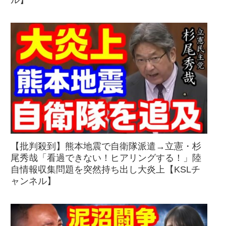
【批判殺到】熊本地震で自衛隊派遣→立憲・杉
尾秀哉「看過できない！ヒアリングする！」陸
自情報収集問題を突然持ち出し大炎上【KSLチ
ャンネル】