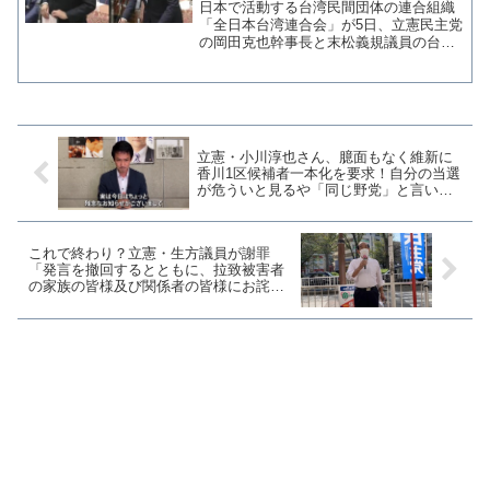
よ」国会で台湾独立を支持しない
日本で活動する台湾民間団体の連合組織
よう総理に求める発言
「全日本台湾連合会」が5日、立憲民主党
の岡田克也幹事長と末松義規議員の台湾
に関する一連の国会発言に抗議声明を発
表した。岡田幹事長と末松議員は、それ
ぞれ国会で「台湾独立を支持しない」と
いう意思表明を岸田文雄...
立憲・小川淳也さん、臆面もなく維新に
香川1区候補者一本化を要求！自分の当選
が危ういと見るや「同じ野党」と言い出
す
これで終わり？立憲・生方議員が謝罪
「発言を撤回するとともに、拉致被害者
の家族の皆様及び関係者の皆様にお詫び
申し上げます」