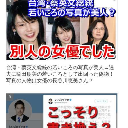
台湾・蔡英文総統の若いころの写真が美人→過
去に稲田朋美の若いころとして出回った偽物！
写真の人物は女優の長谷川恵美さん？