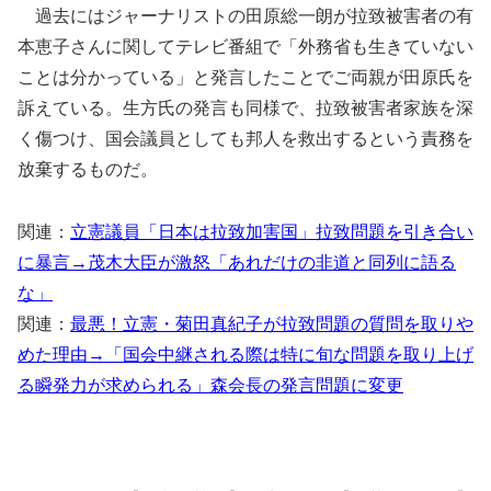
過去にはジャーナリストの田原総一朗が拉致被害者の有
本恵子さんに関してテレビ番組で「外務省も生きていない
ことは分かっている」と発言したことでご両親が田原氏を
訴えている。生方氏の発言も同様で、拉致被害者家族を深
く傷つけ、国会議員としても邦人を救出するという責務を
放棄するものだ。
関連：
立憲議員「日本は拉致加害国」拉致問題を引き合い
に暴言→茂木大臣が激怒「あれだけの非道と同列に語る
な」
関連：
最悪！立憲・菊田真紀子が拉致問題の質問を取りや
めた理由→「国会中継される際は特に旬な問題を取り上げ
る瞬発力が求められる」森会長の発言問題に変更