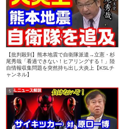
【批判殺到】熊本地震で自衛隊派遣→立憲・杉
尾秀哉「看過できない！ヒアリングする！」陸
自情報収集問題を突然持ち出し大炎上【KSLチ
ャンネル】