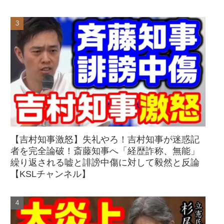
【吉村知事激怒】失礼やろ！吉村知事が迷惑記
者を完全論破！斎藤知事へ「経歴詐称、無能」
繰り返される嘘と誹謗中傷に対して毅然と反論
【KSLチャンネル】