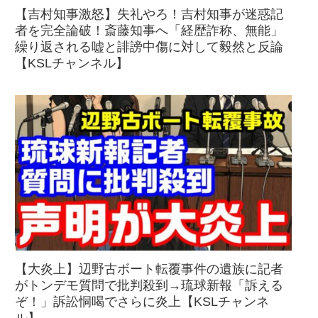
【吉村知事激怒】失礼やろ！吉村知事が迷惑記
者を完全論破！斎藤知事へ「経歴詐称、無能」
繰り返される嘘と誹謗中傷に対して毅然と反論
【KSLチャンネル】
【大炎上】辺野古ボート転覆事件の遺族に記者
がトンデモ質問で批判殺到→琉球新報「訴える
ぞ！」訴訟恫喝でさらに炎上【KSLチャンネ
ル】