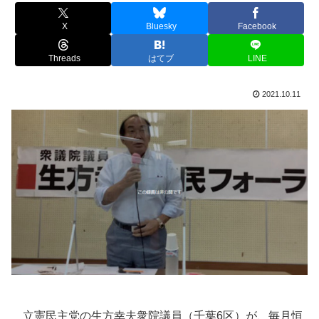
X
Bluesky
Facebook
Threads
はてブ
LINE
2021.10.11
立憲民主党の生方幸夫衆院議員（千葉6区）が、毎月恒