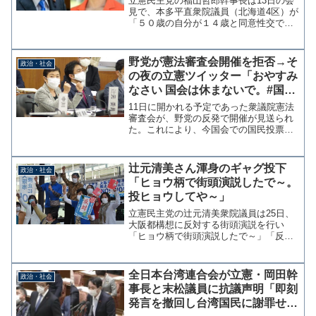
立憲民主党の福山哲郎幹事長は13日の会
に
見で、本多平直衆院議員（北海道4区）が
「５０歳の自分が１４歳と同意性交で捕
まるのはおかしい」と党のワーキングチ
ーム（ＷＴ）で発言した問題を検証する
ハラスメント防止対策委員会がまとめた
野党が憲法審査会開催を拒否→そ
政治・社会
調査報告書を受け、枝...
の夜の立憲ツイッター「おやすみ
なさい 国会は休まないで。#国会
を止めるな」
11日に開かれる予定であった衆議院憲法
審査会が、野党の反発で開催が見送られ
た。これにより、今国会での国民投票法
改正案の成立が見送られることとなっ
た。佐藤勉会長（自民党）の職権での開
催が決まったことに、立憲民主党の安住
辻元清美さん渾身のギャグ投下
政治・社会
淳国対委員長は「大変、不...
「ヒョウ柄で街頭演説したで～。
投ヒョウしてや～」
立憲民主党の辻元清美衆院議員は25日、
大阪都構想に反対する街頭演説を行い
「ヒョウ柄で街頭演説したで～」「反対
に投ヒョウしてや～」とツイッターでも
アピールした。ヒョウ柄で街頭演説した
で～。大阪大空襲を生き延びたヒョウ柄
全日本台湾連合会が立憲・岡田幹
政治・社会
が好きな母のためにも大阪...
事長と末松議員に抗議声明「即刻
発言を撤回し台湾国民に謝罪せ