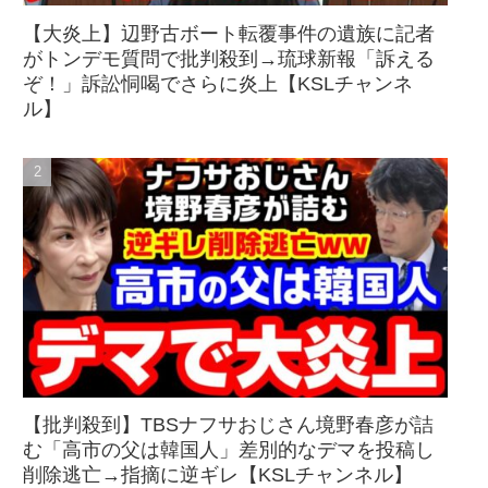
【大炎上】辺野古ボート転覆事件の遺族に記者
がトンデモ質問で批判殺到→琉球新報「訴える
ぞ！」訴訟恫喝でさらに炎上【KSLチャンネ
ル】
【批判殺到】TBSナフサおじさん境野春彦が詰
む「高市の父は韓国人」差別的なデマを投稿し
削除逃亡→指摘に逆ギレ【KSLチャンネル】