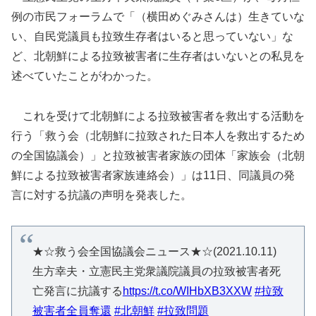
例の市民フォーラムで「（横田めぐみさんは）生きていな
い、自民党議員も拉致生存者はいると思っていない」な
ど、北朝鮮による拉致被害者に生存者はいないとの私見を
述べていたことがわかった。
これを受けて北朝鮮による拉致被害者を救出する活動を
行う「救う会（北朝鮮に拉致された日本人を救出するため
の全国協議会）」と拉致被害者家族の団体「家族会（北朝
鮮による拉致被害者家族連絡会）」は11日、同議員の発
言に対する抗議の声明を発表した。
★☆救う会全国協議会ニュース★☆(2021.10.11)
生方幸夫・立憲民主党衆議院議員の拉致被害者死
亡発言に抗議する
https://t.co/WIHbXB3XXW
#拉致
被害者全員奪還
#北朝鮮
#拉致問題