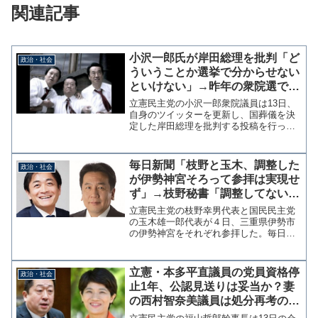
関連記事
小沢一郎氏が岸田総理を批判「ど
政治・社会
ういうことか選挙で分からせない
といけない」→昨年の衆院選で選
挙区落選、分かっていないのか？
立憲民主党の小沢一郎衆院議員は13日、
自身のツイッターを更新し、国葬儀を決
定した岸田総理を批判する投稿を行っ
た。その中で小沢氏は「国民の声を軽視
する人物は、総理どころか国会議員にな
どなってはいけない。総理が民意を無視
毎日新聞「枝野と玉木、調整した
政治・社会
すなら、それがどういうこ...
が伊勢神宮そろって参拝は実現せ
ず」→枝野秘書「調整してない。
印象が悪く伝わる」
立憲民主党の枝野幸男代表と国民民主党
の玉木雄一郎代表が４日、三重県伊勢市
の伊勢神宮をそれぞれ参拝した。毎日新
聞によると、玉木代表が同時参拝を調整
したが実現しなかったという。 枝野氏
は同日午前、玉木氏は同日午後に参拝。
立憲・本多平直議員の党員資格停
政治・社会
玉木氏によると、そろって...
止1年、公認見送りは妥当か？妻
の西村智奈美議員は処分再考の嘆
願書提出するも本質は別のところ