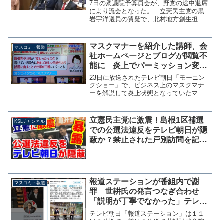
拠動画がコチラ
7日の衆議院予算員会が、野党の途中退席
により流会となった。 立憲民主党の黒
岩宇洋議員の質疑で、北村地方創生担当
大臣が桜を見る会の招待者名簿保存期間
の法的根拠について正確に答弁できなか
ったことで委員会が紛糾、黒岩氏が休憩
マスクマナーを紹介した講師、会
マスコミ・報道
を求めたが棚橋委員長が...
社ホームページとブログが閲覧不
能に 炎上でパーミッション変更
か
23日に放送されたテレビ朝日「モーニン
グショー」で、ビジネス上のマスクマナ
ーを解説して炎上状態となっていたマナ
ー講師の会社ホームページが閲覧不能と
なっている。 エラー表示からしてアク
セス過多などではなく、ホームページの
立憲民主党に激震！島根1区補選
KSLチャンネル
パーミッション（属性）...
での公選法違反をテレビ朝日が隠
蔽か？禁止された戸別訪問を記事
にするも指摘受けサイレント削除
報道ステーションが番組内で謝
マスコミ・報道
罪 世耕氏の発言つなぎ合わせ
「説明が丁寧でなかった」テレ朝
報道局長が直接謝罪も
テレビ朝日「報道ステーション」は１１