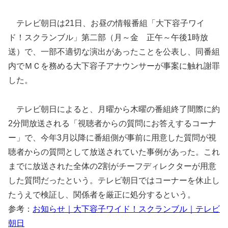
テレビ朝日は21日、お昼の情報番組「大下容子ワイ
ド！スクランブル」第二部（月～金 正午～午後1時放
送）で、一部不適切な演出があったことを公表し、同番組
内でＭＣを務める大下容子アナウンサーが事案に触れ謝罪
した。
テレビ朝日によると、月曜から木曜の番組終了間際に約
2分間放送される「視聴者からの質問にお答えするコーナ
ー」で、今年3月以降に番組側が事前に用意した質問が視
聴者からの質問として放送されていた事例があった。これ
までに放送された全体の2割がチーフディレクターが用意
した質問だったという。テレビ朝日ではコーナーを休止し
たうえで検証し、関係者を厳正に処分するという。
参考：
お知らせ｜大下容子ワイド！スクランブル｜テレビ
朝日