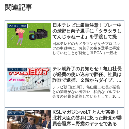
関連記事
日本テレビに厳重注意！プレー中
マスコミ・報道
の渋野日向子選手に「タラタラし
てんじゃねーよ」を手渡して撮影
→注意後もまたやる
日本テレビのカメラマンが女子プロゴル
フの中継中に、お菓子の袋を選手に手渡
していたことが発覚しJLPGA（一般社団
法人日本女子プロゴルフ協会）から厳重
注意を受けた。 中日スポーツによる
と、お菓子を手渡されたのは渋野日向子
テレ朝終了のお知らせ！亀山社長
マスコミ・報道
選手。全英オープン優勝...
が経費の使い込みで辞任、社員は
詐欺で逮捕、２階からダイブ、報
道はヤラセ
テレビ朝日は10日、亀山慶二社長が業務
との関連がない出張や、私的なゴルフや
会食の経費を清算していたとして、10日
付けで代表取締役社長を辞任したことを
明らかにした。また、スポーツ局長と対
立し必要な会合に出席させないなどの混
KSLマガジンvol.7 とんだ茶番！
KSLマガジン
乱を招いていたことも...
北村大臣の答弁に怒った野党が委
員会退席→野党のヤラセである証