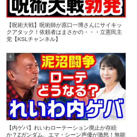
【呪術大戦】呪術師が原口一博さんにサイキッ
クアタック！依頼者はまさかの・・・立憲民主
党【KSLチャンネル】
【内ゲバ】れいわローテーション廃止か存続
か？Zガンダム、エマ・シーン声優が激怒！無能