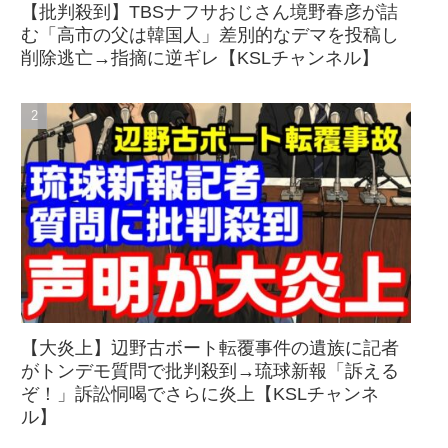
【批判殺到】TBSナフサおじさん境野春彦が詰
む「高市の父は韓国人」差別的なデマを投稿し
削除逃亡→指摘に逆ギレ【KSLチャンネル】
【大炎上】辺野古ボート転覆事件の遺族に記者
がトンデモ質問で批判殺到→琉球新報「訴える
ぞ！」訴訟恫喝でさらに炎上【KSLチャンネ
ル】