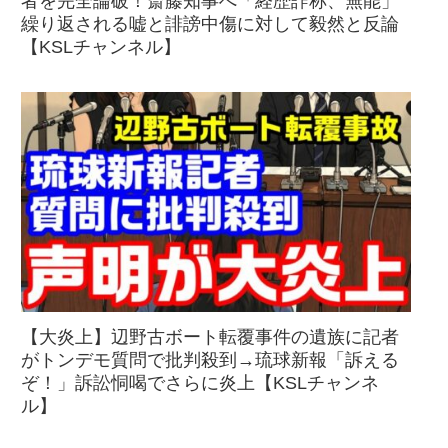
者を完全論破！斎藤知事へ「経歴詐称、無能」
繰り返される嘘と誹謗中傷に対して毅然と反論
【KSLチャンネル】
【大炎上】辺野古ボート転覆事件の遺族に記者
がトンデモ質問で批判殺到→琉球新報「訴える
ぞ！」訴訟恫喝でさらに炎上【KSLチャンネ
ル】