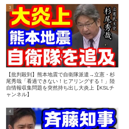
【批判殺到】熊本地震で自衛隊派遣→立憲・杉
尾秀哉「看過できない！ヒアリングする！」陸
自情報収集問題を突然持ち出し大炎上【KSLチ
ャンネル】