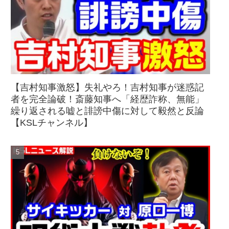
【吉村知事激怒】失礼やろ！吉村知事が迷惑記
者を完全論破！斎藤知事へ「経歴詐称、無能」
繰り返される嘘と誹謗中傷に対して毅然と反論
【KSLチャンネル】