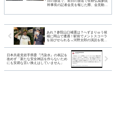
日の放送で、前日の放送で世耕弘成参院
幹事長の記者会見を報じた際、会見動画
と別の雑談をつなぎ合わせて放送をして
たことを認め謝罪した。 同局の富川ア
ナウンサーが「説明が丁寧ではありませ
んでした」と謝罪したが、...
あれ？参院山口補選は？へずまりゅう候
補に岡山で遭遇！駅前でメントスコーラ
を浴びせられる→河野太郎の演説を視察
する
日本共産党岩手県委『汚染水』の表記を
改めず「新たな安全神話を作らないため
にも安易な言い換えはしていません」