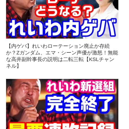
【内ゲバ】れいわローテーション廃止か存続
か？Zガンダム、エマ・シーン声優が激怒！無能
な高井副幹事長の説明は二転三転【KSLチャン
ネル】