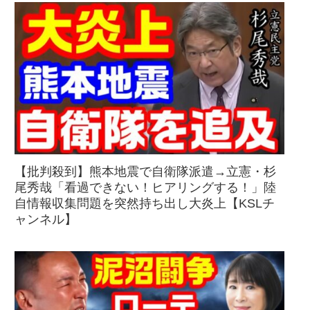
【批判殺到】熊本地震で自衛隊派遣→立憲・杉
尾秀哉「看過できない！ヒアリングする！」陸
自情報収集問題を突然持ち出し大炎上【KSLチ
ャンネル】