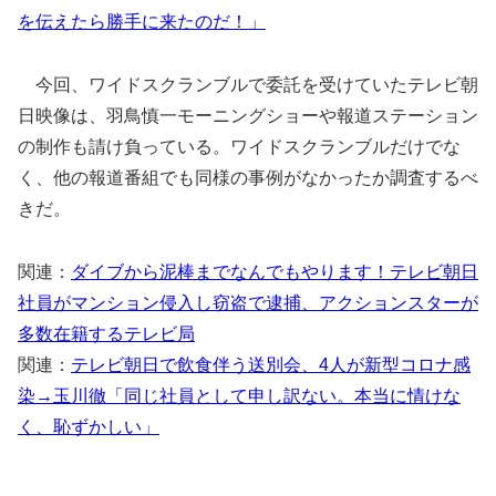
を伝えたら勝手に来たのだ！」
今回、ワイドスクランブルで委託を受けていたテレビ朝
日映像は、羽鳥慎一モーニングショーや報道ステーション
の制作も請け負っている。ワイドスクランブルだけでな
く、他の報道番組でも同様の事例がなかったか調査するべ
きだ。
関連：
ダイブから泥棒までなんでもやります！テレビ朝日
社員がマンション侵入し窃盗で逮捕、アクションスターが
多数在籍するテレビ局
関連：
テレビ朝日で飲食伴う送別会、4人が新型コロナ感
染→玉川徹「同じ社員として申し訳ない。本当に情けな
く、恥ずかしい」