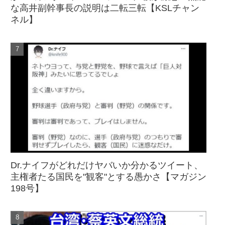
な高井副幹事長の説明は二転三転【KSLチャン
ネル】
Dr.ナイフがどれだけヤバいか分かるツイート、
主権者たる国民を"観客"とする愚かさ【マガジン
198号】