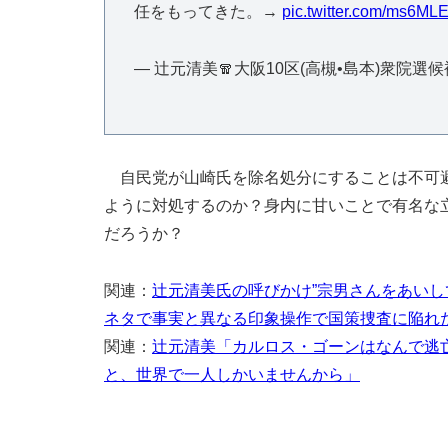
任をもってきた。→
pic.twitter.com/ms6ML
— 辻󠄀元清美🧣大阪10区(高槻•島本)衆院選候補 (@
自民党が山崎氏を除名処分にすることは不可避
ように対処するのか？身内に甘いことで有名な
だろうか？
関連：
辻元清美氏の呼びかけ”宗男さんをあいし
ネタで事実と異なる印象操作で国策捜査に陥れ
関連：
辻元清美「カルロス・ゴーンはなんで逃
と、世界で一人しかいませんから」