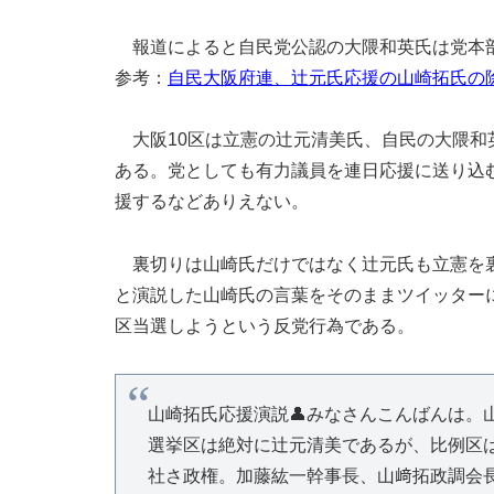
報道によると自民党公認の大隈和英氏は党本部
参考：
自民大阪府連、辻元氏応援の山崎拓氏の除
大阪10区は立憲の辻元清美氏、自民の大隈和
ある。党としても有力議員を連日応援に送り込
援するなどありえない。
裏切りは山崎氏だけではなく辻元氏も立憲を裏
と演説した山崎氏の言葉をそのままツイッター
区当選しようという反党行為である。
山崎拓氏応援演説👤みなさんこんばんは。
選挙区は絶対に辻元清美であるが、比例区
社さ政権。加藤紘一幹事長、山﨑拓政調会