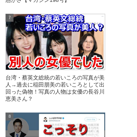
愚かさ【マガジン198号】
台湾・蔡英文総統の若いころの写真が美
人→過去に稲田朋美の若いころとして出
回った偽物！写真の人物は女優の長谷川
恵美さん？