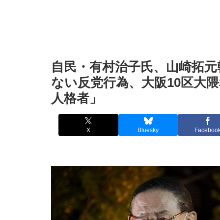
自民・有村治子氏、山崎拓元
ない反党行為、大阪10区大
人格者」
X
Bluesky
Faceboo