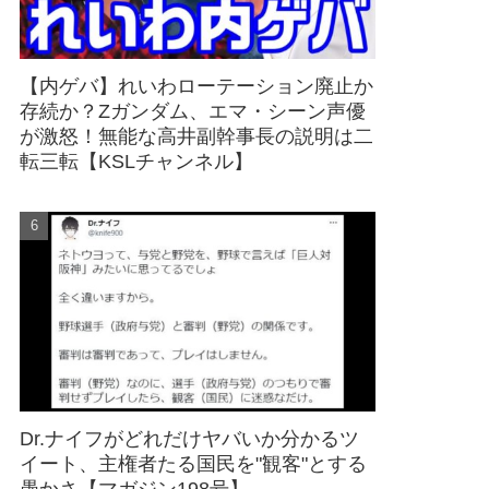
【内ゲバ】れいわローテーション廃止か
存続か？Zガンダム、エマ・シーン声優
が激怒！無能な高井副幹事長の説明は二
転三転【KSLチャンネル】
Dr.ナイフがどれだけヤバいか分かるツ
イート、主権者たる国民を"観客"とする