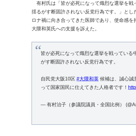
有村氏は「皆が必死になって熾烈な選挙を戦っ
揺るがす断固許されない反党行為です。」とした
ロナ禍に向き合ってきた医師であり、使命感を
大隈和英氏への支援を訴えた。
皆が必死になって熾烈な選挙を戦っている
がす断固許されない反党行為です。
自民党大阪10区
#大隈和英
候補は、誠心誠
って国家国民に仕えてきた人格者です！
htt
— 有村治子（参議院議員・全国比例） (@Arimu