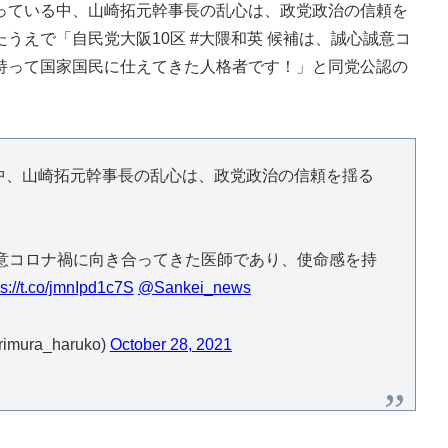
ている中、山崎拓元幹事長の乱心は、政党政治の信頼を
うえで「自民党大阪10区 #大隈和英 候補は、誠心誠意コ
持って国家国民に仕えてきた人格者です！」と同党公認の
中、山崎拓元幹事長の乱心は、政党政治の信頼を揺る
意コロナ禍に向き合ってきた医師であり、使命感を持
ps://t.co/jmnIpd1c7S
@Sankei_news
ra_haruko)
October 28, 2021