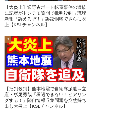
【大炎上】辺野古ボート転覆事件の遺族
に記者がトンデモ質問で批判殺到→琉球
新報「訴えるぞ！」訴訟恫喝でさらに炎
上【KSLチャンネル】
【批判殺到】熊本地震で自衛隊派遣→立
憲・杉尾秀哉「看過できない！ヒアリン
グする！」陸自情報収集問題を突然持ち
出し大炎上【KSLチャンネル】