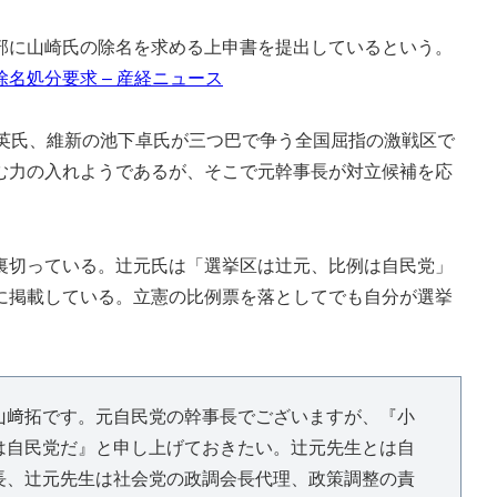
に山崎氏の除名を求める上申書を提出しているという。
名処分要求 – 産経ニュース
英氏、維新の池下卓氏が三つ巴で争う全国屈指の激戦区で
む力の入れようであるが、そこで元幹事長が対立候補を応
切っている。辻元氏は「選挙区は辻元、比例は自民党」
に掲載している。立憲の比例票を落としてでも自分が選挙
山﨑拓です。元自民党の幹事長でございますが、『小
は自民党だ』と申し上げておきたい。辻元先生とは自
長、辻元先生は社会党の政調会長代理、政策調整の責