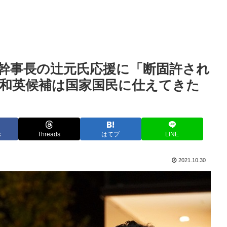
幹事長の辻元氏応援に「断固許され
隈和英候補は国家国民に仕えてきた
k
Threads
はてブ
LINE
2021.10.30