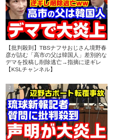
【批判殺到】TBSナフサおじさん境野春
彦が詰む「高市の父は韓国人」差別的な
デマを投稿し削除逃亡→指摘に逆ギレ
【KSLチャンネル】