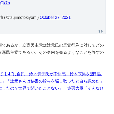
EQk7n
tsujimotokiyomi)
October 27, 2021
であるが、立憲民主党は辻元氏の反党行為に対してどの
立憲民主党であるが、その身内を売るようなことを許すの
てます”に自民・鈴木貴子氏が不快感「鈴木宗男を週刊誌
た」「辻元さんは秘書の給与を騙し取ったと自ら認めた」
亡したの？世界で聞いたことない」→赤羽大臣「そんなひ