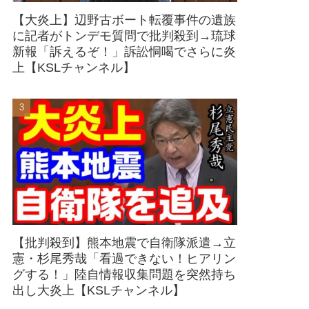
【大炎上】辺野古ボート転覆事件の遺族
に記者がトンデモ質問で批判殺到→琉球
新報「訴えるぞ！」訴訟恫喝でさらに炎
上【KSLチャンネル】
【批判殺到】熊本地震で自衛隊派遣→立
憲・杉尾秀哉「看過できない！ヒアリン
グする！」陸自情報収集問題を突然持ち
出し大炎上【KSLチャンネル】