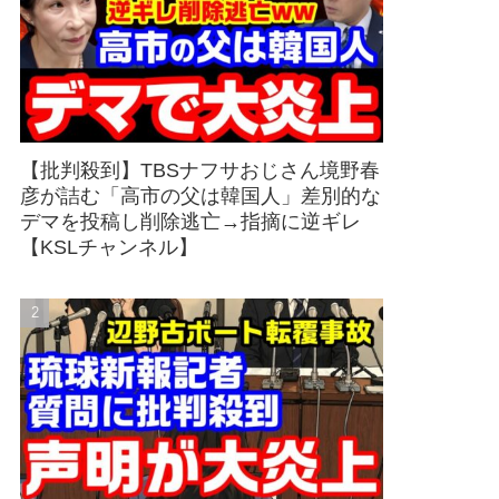
【批判殺到】TBSナフサおじさん境野春
彦が詰む「高市の父は韓国人」差別的な
デマを投稿し削除逃亡→指摘に逆ギレ
【KSLチャンネル】