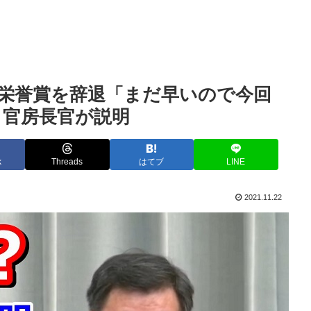
栄誉賞を辞退「まだ早いので今回
」官房長官が説明
k
Threads
はてブ
LINE
2021.11.22