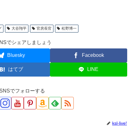
グ
大谷翔平
官房長官
松野博一
NSでシェアしましょう
Bluesky
Facebook
はてブ
LINE
ve!をSNSでフォローする
ksl-live!