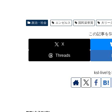
政治・社会
エンゼルス
国民栄誉賞
大リー
この記事をS
X
Threads
ksl-li