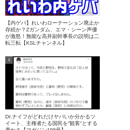
【内ゲバ】れいわローテーション廃止か
存続か？Zガンダム、エマ・シーン声優
が激怒！無能な高井副幹事長の説明は二
転三転【KSLチャンネル】
Dr.ナイフがどれだけヤバいか分かるツ
イート、主権者たる国民を"観客"とする