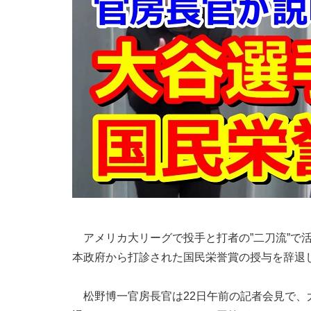
アメリカ大リーグで投手と打者の”二刀流”で活
本政府から打診された国民栄誉賞の授与を辞退
松野博一官房長官は22日午前の記者会見で、