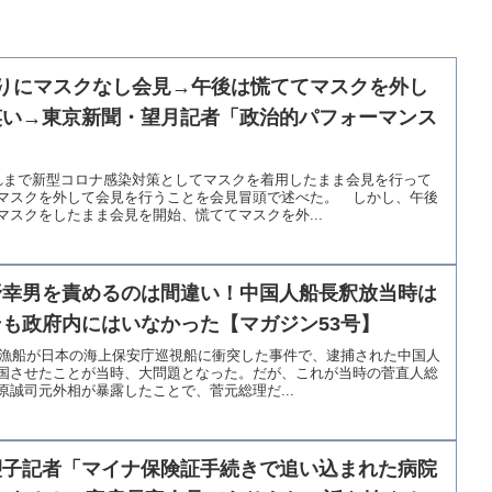
りにマスクなし会見→午後は慌ててマスクを外し
笑い→東京新聞・望月記者「政治的パフォーマンス
れまで新型コロナ感染対策としてマスクを着用したまま会見を行って
マスクを外して会見を行うことを会見冒頭で述べた。 しかし、午後
スクをしたまま会見を開始、慌ててマスクを外...
野幸男を責めるのは間違い！中国人船長釈放当時は
も政府内にはいなかった【マガジン53号】
中国漁船が日本の海上保安庁巡視船に衝突した事件で、逮捕された中国人
国させたことが当時、大問題となった。だが、これが当時の菅直人総
誠司元外相が暴露したことで、菅元総理だ...
塑子記者「マイナ保険証手続きで追い込まれた病院