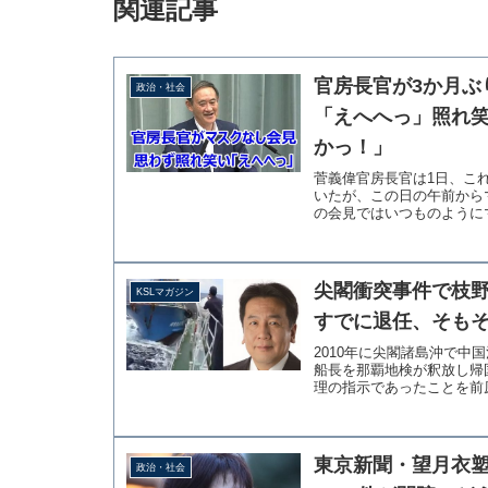
関連記事
官房長官が3か月ぶ
政治・社会
「えへへっ」照れ
かっ！」
菅義偉官房長官は1日、こ
いたが、この日の午前から
の会見ではいつものようにマ
尖閣衝突事件で枝
KSLマガジン
すでに退任、そもそ
2010年に尖閣諸島沖で
船長を那覇地検が釈放し帰
理の指示であったことを前原
東京新聞・望月衣
政治・社会