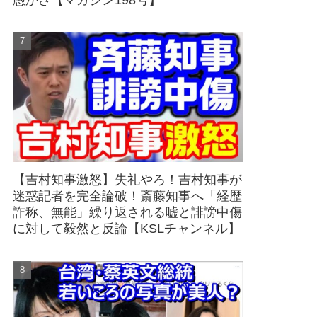
愚かさ【マガジン198号】
【吉村知事激怒】失礼やろ！吉村知事が
迷惑記者を完全論破！斎藤知事へ「経歴
詐称、無能」繰り返される嘘と誹謗中傷
に対して毅然と反論【KSLチャンネル】