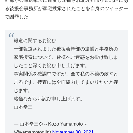
幹部が公職選挙法に違反し逮捕され北九州市小倉北区にあ
る後援会事務所が家宅捜索されたことを自身のツイッター
で謝罪した。
報道に関するお詫び
一部報道されました後援会幹部の逮捕と事務所の
家宅捜索について、皆様へご迷惑をお掛け致しま
したこと深くお詫び申し上げます。
事実関係を確認中ですが、全て私の不徳の致すと
ころです。捜査には全面協力してまいりたいと存
じます。
略儀ながらお詫び申し上げます。
山本幸三
— 山本幸三🌻～Kozo Yamamoto～
(@yamamotogiin)
November 30, 2021