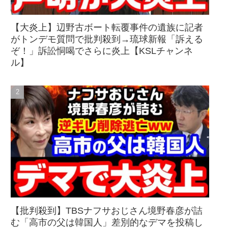
【大炎上】辺野古ボート転覆事件の遺族に記者
がトンデモ質問で批判殺到→琉球新報「訴える
ぞ！」訴訟恫喝でさらに炎上【KSLチャンネ
ル】
【批判殺到】TBSナフサおじさん境野春彦が詰
む「高市の父は韓国人」差別的なデマを投稿し