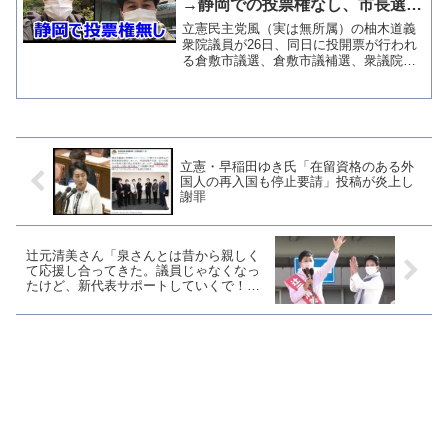
→静岡での投票権なし、市長選は
期日前投票済で2度目の投票報告
立憲民主党風（実は無所属）の柚木道義
衆院議員が26日、同日に投開票が行われ
る倉敷市議選、倉敷市議補選、衆議院静
岡4区補選の投票を行ったことをＳＮＳで
報告した。 しかし、倉敷の選挙に関し
ては4月24日に期日前投票を行ったことを
既に報告済で、こ...
立憲・早稲田ゆき氏「在留資格のある外
国人の再入国も停止要請」投稿が炎上し
謝罪
辻元清美さん「泉さんとは昔から親しく
て応援し合ってきた。議員じゃなくなっ
たけど、新代表サポートしていくで！」
→西村智奈美さんに投票していた