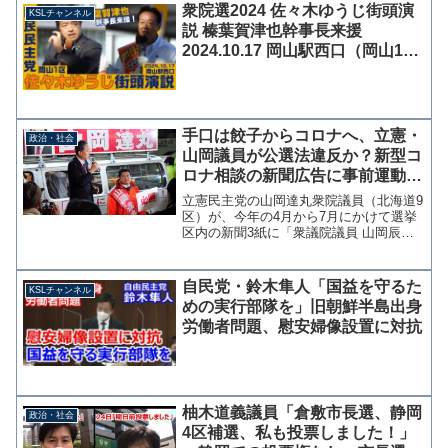
衆院選2024 佐々木ゆうじ街頭演
KSLチャンネル
説 榛葉賀津也幹事長来援
2024.10.17 岡山駅西口（岡山1
区）【KSLチャンネル】
手口は餃子からコロナへ、立憲・
政治・社会
山岡議員が公選法違反か？新型コ
ロナ相談の新聞広告に事前運動の
疑い、選管3回注意
立憲民主党の山岡達丸衆院議員（北海道9
区）が、今年の4月から7月にかけて選挙
区内の新聞3紙に「衆議院議員 山岡辰
丸」として新型コロナに関する相談を受
け付ける名目で広告を掲載し、北海道選
挙管理委員会から3度に渡り注意を受けて
自民党・鈴木隼人「国益を守るた
KSLチャンネル
いたことがわかった...
めの実行部隊を」旧朝鮮半島出身
労働者問題、慰安婦像設置に対抗
柚木道義議員「倉敷市長選、静岡
政治・社会
4区補選、私も投票しました！」