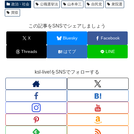
政治・社会
公職選挙法
山本幸三
自民党
衆院選
買収
この記事をSNSでシェアしましょう
X
Bluesky
Facebook
Threads
はてブ
LINE
ksl-live!をSNSでフォローする