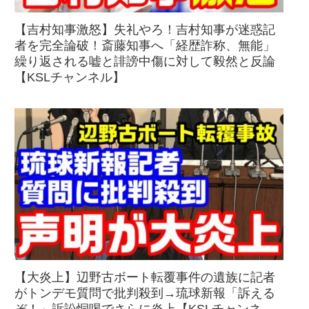
【吉村知事激怒】失礼やろ！吉村知事が迷惑記
者を完全論破！斎藤知事へ「経歴詐称、無能」
繰り返される嘘と誹謗中傷に対して毅然と反論
【KSLチャンネル】
【大炎上】辺野古ボート転覆事件の遺族に記者
がトンデモ質問で批判殺到→琉球新報「訴える