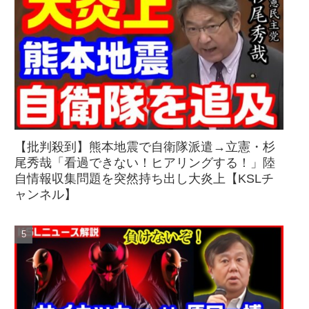
【批判殺到】熊本地震で自衛隊派遣→立憲・杉
尾秀哉「看過できない！ヒアリングする！」陸
自情報収集問題を突然持ち出し大炎上【KSLチ
ャンネル】