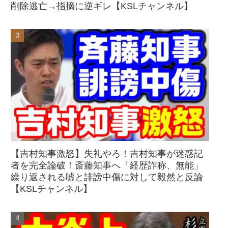
削除逃亡→指摘に逆ギレ【KSLチャンネル】
【吉村知事激怒】失礼やろ！吉村知事が迷惑記
者を完全論破！斎藤知事へ「経歴詐称、無能」
繰り返される嘘と誹謗中傷に対して毅然と反論
【KSLチャンネル】