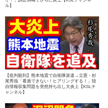
ぞ！」訴訟恫喝でさらに炎上【KSLチャンネ
ル】
【批判殺到】熊本地震で自衛隊派遣→立憲・杉
尾秀哉「看過できない！ヒアリングする！」陸
自情報収集問題を突然持ち出し大炎上【KSLチ
ャンネル】