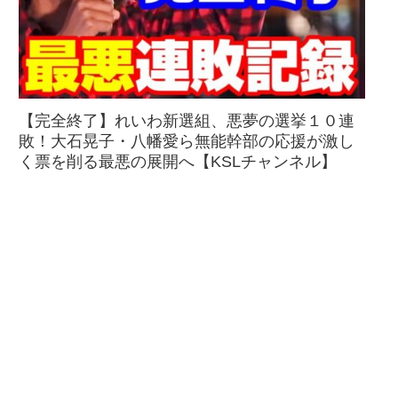
【完全終了】れいわ新選組、悪夢の選挙１０連
敗！大石晃子・八幡愛ら無能幹部の応援が激し
く票を削る最悪の展開へ【KSLチャンネル】