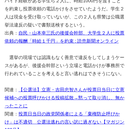
バイト経験がある学生ら２人に、時給1000円を渡すこと
を約束し投票依頼の電話かけをさせていたようだ。学生２
人は現金を受け取っていないが、この２人も県警は公職選
挙法違反の疑いで書類送検するという。
出典：
自民・山本幸三氏の後援会幹部、大学生２人に投票
依頼の報酬「時給１千円」を約束 : 読売新聞オンライン
選挙の現場では認識もなく善意で違反をしてしまうケー
スがあるが、後援会幹部という立場と電話かけが事務所で
行われていることを考えると言い逃れはできそうにない。
関連：
【公選法】立憲・吉田忠智さんが投票日当日に立憲
候補への投票呼びかける投稿拡散→黙って取り消し、無か
ったことに
関連：
投票日当日の政党関係者による「棄権防止呼びか
け」は不適切 公選法逃れの言い訳に過ぎない【マガジン