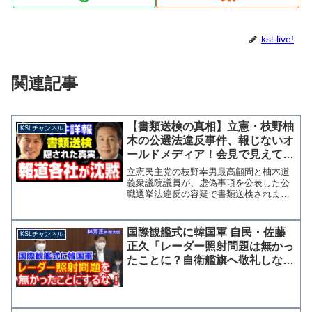
ksl-live!
関連記事
【書類送検の真相】立憲・枝野柚
KSLチャンネル
木の公選法違反事件、報じないオ
ールドメディア！会見で見えてき
た報道の闇とネットデマ【KSLチ
立憲民主党の枝野幸男最高顧問と柚木道
ャンネル】
義衆議院議員が、虚偽事項を公表した公
職選挙法違反の容疑で書類送検されまし
た。 私の取材に端を発した問題という
こともあり、告発人と代理人弁護士が15
日に岡山市内で開いた記者会見に参加し
国際観艦式に韓国軍 自民・佐藤
KSLチャンネル
てきました。ネット上の...
正久「レーダー照射問題は無かっ
たことに？自衛艦旗へ敬礼しない
なんてないよね？」