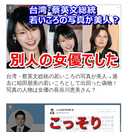
台湾・蔡英文総統の若いころの写真が美人→過
去に稲田朋美の若いころとして出回った偽物！
写真の人物は女優の長谷川恵美さん？