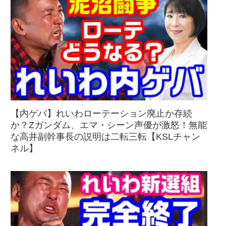
【内ゲバ】れいわローテーション廃止か存続
か？Zガンダム、エマ・シーン声優が激怒！無能
な高井副幹事長の説明は二転三転【KSLチャン
ネル】