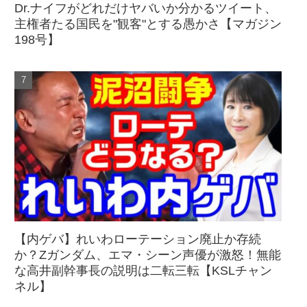
Dr.ナイフがどれだけヤバいか分かるツイート、
主権者たる国民を"観客"とする愚かさ【マガジン
198号】
【内ゲバ】れいわローテーション廃止か存続
か？Zガンダム、エマ・シーン声優が激怒！無能
な高井副幹事長の説明は二転三転【KSLチャン
ネル】