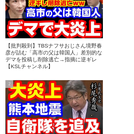
【批判殺到】TBSナフサおじさん境野春
彦が詰む「高市の父は韓国人」差別的な
デマを投稿し削除逃亡→指摘に逆ギレ
【KSLチャンネル】