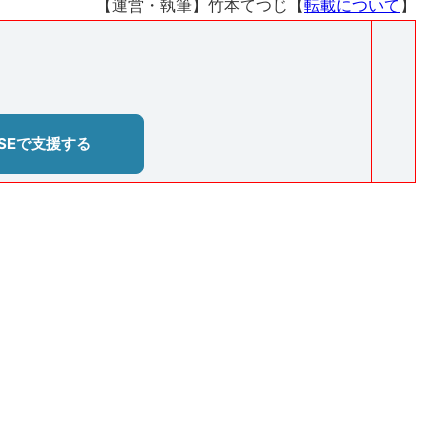
【運営・執筆】竹本てつじ【
転載について
】