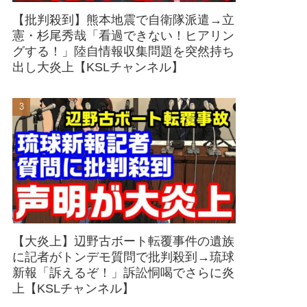
【批判殺到】熊本地震で自衛隊派遣→立
憲・杉尾秀哉「看過できない！ヒアリン
グする！」陸自情報収集問題を突然持ち
出し大炎上【KSLチャンネル】
【大炎上】辺野古ボート転覆事件の遺族
に記者がトンデモ質問で批判殺到→琉球
新報「訴えるぞ！」訴訟恫喝でさらに炎
上【KSLチャンネル】