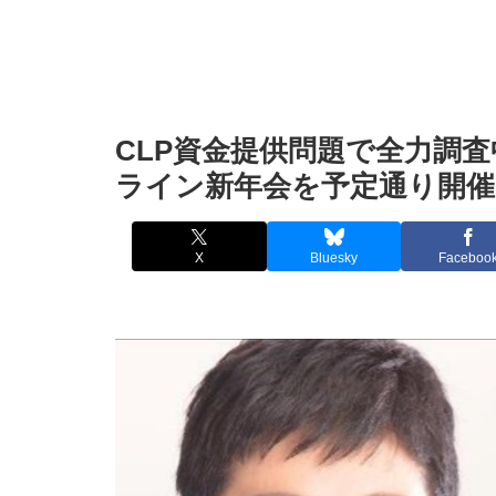
CLP資金提供問題で全力調
ライン新年会を予定通り開
X
Bluesky
Faceboo