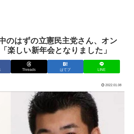
査中のはずの立憲民主党さん、オン
催「楽しい新年会となりました」
k
Threads
はてブ
LINE
2022.01.08