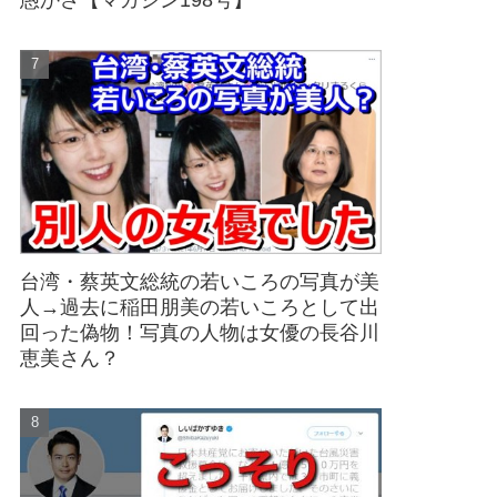
愚かさ【マガジン198号】
台湾・蔡英文総統の若いころの写真が美
人→過去に稲田朋美の若いころとして出
回った偽物！写真の人物は女優の長谷川
恵美さん？