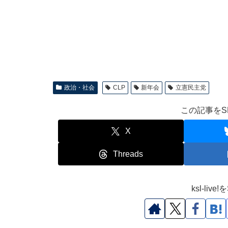
政治・社会
CLP
新年会
立憲民主党
この記事をS
X
Threads
ksl-li