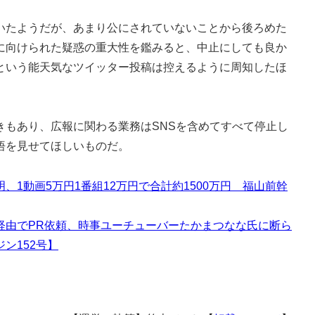
たようだが、あまり公にされていないことから後ろめた
に向けられた疑惑の重大性を鑑みると、中止にしても良か
という能天気なツイッター投稿は控えるように周知したほ
きもあり、広報に関わる業務はSNSを含めてすべて停止し
悟を見せてほしいものだ。
1動画5万円1番組12万円で合計約1500万円 福山前幹
経由でPR依頼、時事ユーチューバーたかまつなな氏に断ら
ン152号】