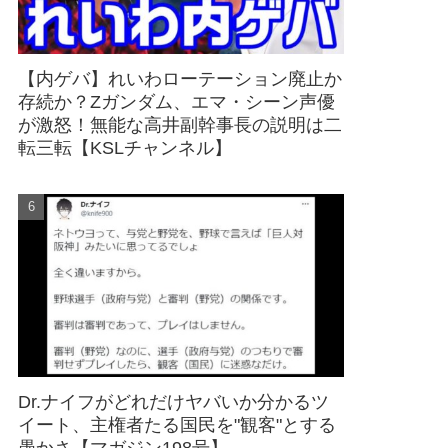
【内ゲバ】れいわローテーション廃止か
存続か？Zガンダム、エマ・シーン声優
が激怒！無能な高井副幹事長の説明は二
転三転【KSLチャンネル】
Dr.ナイフがどれだけヤバいか分かるツ
イート、主権者たる国民を"観客"とする