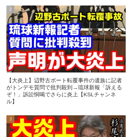
【大炎上】辺野古ボート転覆事件の遺族に記者
がトンデモ質問で批判殺到→琉球新報「訴える
ぞ！」訴訟恫喝でさらに炎上【KSLチャンネ
ル】