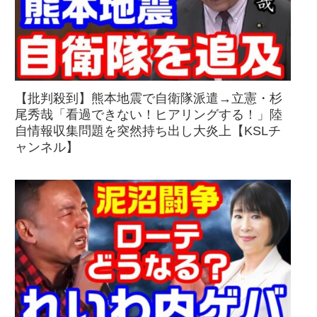
【批判殺到】熊本地震で自衛隊派遣→立憲・杉
尾秀哉「看過できない！ヒアリングする！」陸
自情報収集問題を突然持ち出し大炎上【KSLチ
ャンネル】