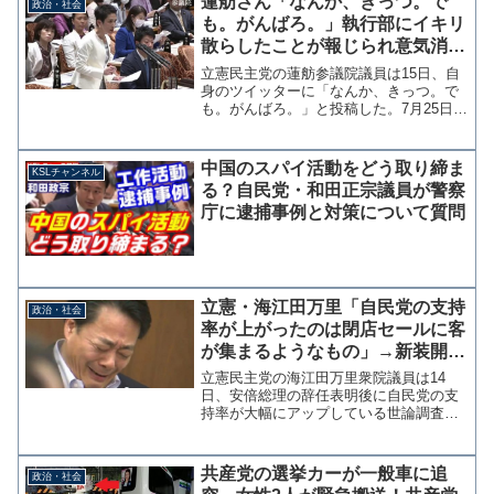
蓮舫さん「なんか、きっつ。で
政治・社会
も。がんばろ。」執行部にイキリ
散らしたことが報じられ意気消沈
か？
立憲民主党の蓮舫参議院議員は15日、自
身のツイッターに「なんか、きっつ。で
も。がんばろ。」と投稿した。7月25日の
拡大両院議員懇談会で執行部に噛みつい
たことが報じられ、よほどのショックだ
ったのだろうか。なんか、きっつ。で
中国のスパイ活動をどう取り締ま
KSLチャンネル
も。がんばろ。— 蓮...
る？自民党・和田正宗議員が警察
庁に逮捕事例と対策について質問
立憲・海江田万里「自民党の支持
政治・社会
率が上がったのは閉店セールに客
が集まるようなもの」→新装開店
セールに失敗した立憲の負け惜し
立憲民主党の海江田万里衆院議員は14
み
日、安倍総理の辞任表明後に自民党の支
持率が大幅にアップしている世論調査結
果について「閉店セールに客が集まるよ
うなもので、菅新政権への評価とは異な
るはず」とツイッターに投稿した。よほ
共産党の選挙カーが一般車に追
政治・社会
ど悔しかったのだろう。最...