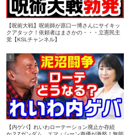
【呪術大戦】呪術師が原口一博さんにサイキッ
クアタック！依頼者はまさかの・・・立憲民主
党【KSLチャンネル】
【内ゲバ】れいわローテーション廃止か存続
か？Zガンダム、エマ・シーン声優が激怒！無能