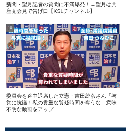
新聞・望月記者の質問に不満爆発！→望月は共
産党会見で告げ口【KSLチャンネル】
委員会を途中退席した立憲・吉田統彦さん「与
党に抗議！私の貴重な質疑時間を奪うな」意味
不明な動画をアップ