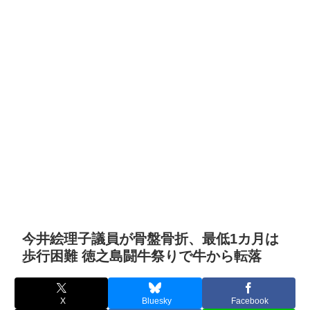
今井絵理子議員が骨盤骨折、最低1カ月は
歩行困難 徳之島闘牛祭りで牛から転落
X
Bluesky
Facebook