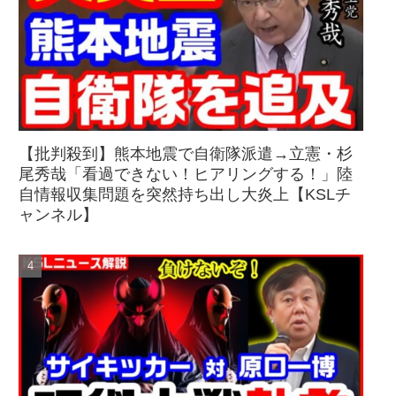
【批判殺到】熊本地震で自衛隊派遣→立憲・杉
尾秀哉「看過できない！ヒアリングする！」陸
自情報収集問題を突然持ち出し大炎上【KSLチ
ャンネル】