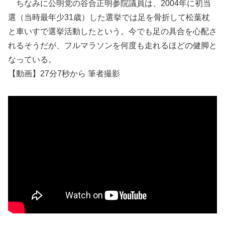
ちなみに公明党の谷合正明参院議員は、2004年に初当
選（当時最年少31歳）した選挙では足を骨折して松葉杖
と車いすで選挙活動したという。今でも足の具合を心配さ
れるそうだが、フルマラソンを何度も走れるほどの健脚と
なっている。
【動画】27分7秒から 筆者撮影