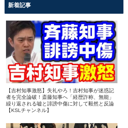
新着記事
【吉村知事激怒】失礼やろ！吉村知事が迷惑記
者を完全論破！斎藤知事へ「経歴詐称、無能」
繰り返される嘘と誹謗中傷に対して毅然と反論
【KSLチャンネル】