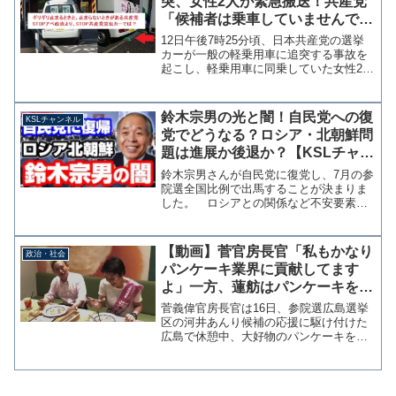
突、女性2人が緊急搬送！共産党
「候補者は乗車していませんでし
た」←それは関係ない
12日午後7時25分頃、日本共産党の選挙
カーが一般の軽乗用車に追突する事故を
起こし、軽乗用車に同乗していた女性2人
が首の痛みを訴え緊急搬送された。選挙
カーは近くで演説を終えた候補者を迎え
に行くために発進した際、前方で停車し
鈴木宗男の光と闇！自民党への復
KSLチャンネル
ていた乗用車に追突...
党でどうなる？ロシア・北朝鮮問
題は進展か後退か？【KSLチャン
ネル】
鈴木宗男さんが自民党に復党し、7月の参
院選全国比例で出馬することが決まりま
した。 ロシアとの関係など不安要素は
後ほど解説するとして、宗男さん復党の
最大の目的は弱体化する党の体制を立て
直すため、昭和の激動を経験している宗
【動画】菅官房長官「私もかなり
政治・社会
男さんの突破力と交渉力...
パンケーキ業界に貢献してます
よ」一方、蓮舫はパンケーキを食
べた男性秘書に「は？もう一度聞
菅義偉官房長官は16日、参院選広島選挙
く。は？」
区の河井あんり候補の応援に駆け付けた
広島で休憩中、大好物のパンケーキを食
べ「私もかなり貢献してますよ、パンケ
ーキ業界に」と語った。 菅官房長官の
パンケーキ好きはNHK政治マガジンでも
紹介され有名となった...