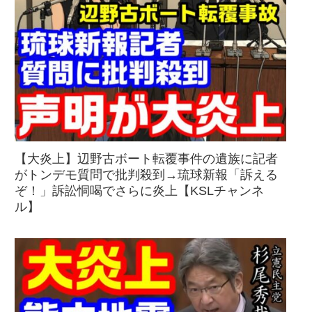
【大炎上】辺野古ボート転覆事件の遺族に記者
がトンデモ質問で批判殺到→琉球新報「訴える
ぞ！」訴訟恫喝でさらに炎上【KSLチャンネ
ル】