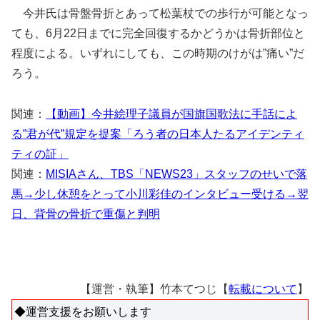
今井氏は骨盤骨折とあって松葉杖での歩行が可能となっ
ても、6月22日までに完全回復するかどうかは骨折部位と
程度による。いずれにしても、この時期のけがは”痛い”だ
ろう。
関連：
【動画】今井絵理子議員が国旗国歌法に手話によ
る”君が代”規定を提案「ろう者の日本人たるアイデンティ
ティの証」
関連：
MISIAさん、TBS「NEWS23」スタッフのせいで落
馬→少し休憩をとって小川彩佳のインタビュー受ける→翌
日、背骨の骨折で重傷と判明
【運営・執筆】竹本てつじ【
転載について
】
◆運営支援をお願いします