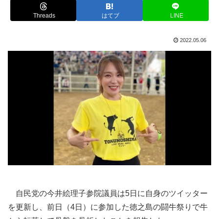
Threads
はてブ
LINE
2022.05.06
自民党の今井絵理子参院議員は5日に自身のツイッター
を更新し、前日（4日）に参加した徳之島の闘牛祭りで牛