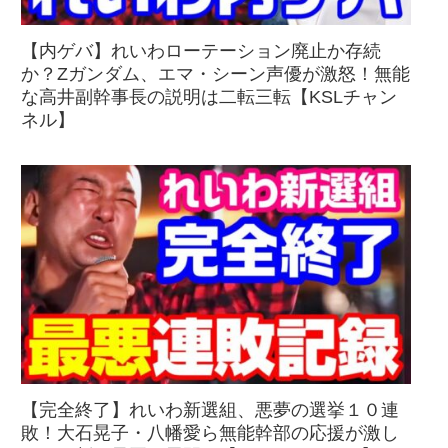
【内ゲバ】れいわローテーション廃止か存続
か？Zガンダム、エマ・シーン声優が激怒！無能
な高井副幹事長の説明は二転三転【KSLチャン
ネル】
【完全終了】れいわ新選組、悪夢の選挙１０連
敗！大石晃子・八幡愛ら無能幹部の応援が激し