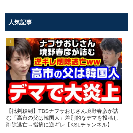
人気記事
【批判殺到】TBSナフサおじさん境野春彦が詰
む「高市の父は韓国人」差別的なデマを投稿し
削除逃亡→指摘に逆ギレ【KSLチャンネル】