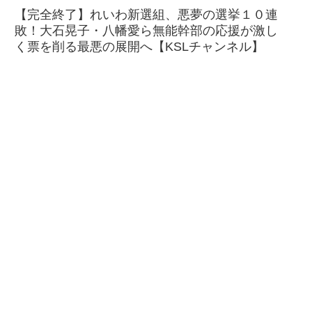
【完全終了】れいわ新選組、悪夢の選挙１０連
敗！大石晃子・八幡愛ら無能幹部の応援が激し
く票を削る最悪の展開へ【KSLチャンネル】