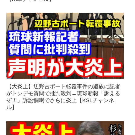
【大炎上】辺野古ボート転覆事件の遺族に記者
がトンデモ質問で批判殺到→琉球新報「訴える
ぞ！」訴訟恫喝でさらに炎上【KSLチャンネ
ル】