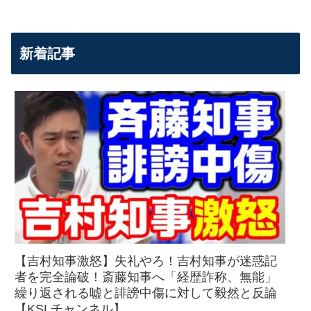
新着記事
【吉村知事激怒】失礼やろ！吉村知事が迷惑記
者を完全論破！斎藤知事へ「経歴詐称、無能」
繰り返される嘘と誹謗中傷に対して毅然と反論
【KSLチャンネル】