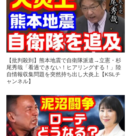
【批判殺到】熊本地震で自衛隊派遣→立憲・杉
尾秀哉「看過できない！ヒアリングする！」陸
自情報収集問題を突然持ち出し大炎上【KSLチ
ャンネル】