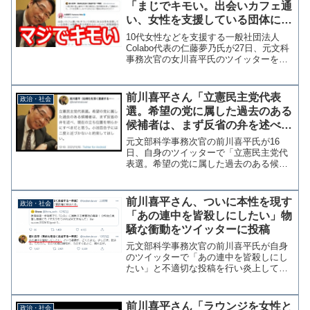
「まじでキモい。出会いカフェ通
い、女性を支援している団体には
視察に来る気配もなかった」
10代女性などを支援する一般社団法人
Colabo代表の仁藤夢乃氏が27日、元文科
事務次官の女川喜平氏のツイッターを引
用し「まじでキモい」「出会いカフェ通
いを(そういう状況にある女性を支援して
いる団体には視察に来る気配もなかった
前川喜平さん「立憲民主党代表
政治・社会
のに)実態調査...
選。希望の党に属した過去のある
候補者は、まず反省の弁を述べ、
現在の立ち位置を明らかにすべ
元文部科学事務次官の前川喜平氏が16
き」
日、自身のツイッターで「立憲民主党代
表選。希望の党に属した過去のある候補
者は、まず反省の弁を述べ、現在の立ち
位置を明らかにすべきだと思う。小池百
合子には二度と近づかないと約束してほ
前川喜平さん、ついに本性を現す
政治・社会
しい。」と注文を付けた。...
「あの連中を皆殺しにしたい」物
騒な衝動をツイッターに投稿
元文部科学事務次官の前川喜平氏が自身
のツイッターで「あの連中を皆殺しにし
たい」と不適切な投稿を行い炎上してい
る。直後の投稿から、政権を揶揄した投
稿と思われる。あの連中を皆殺しにした
い、という衝動が、ごくたまに、少しだ
前川喜平さん「ラウンジを女性と
政治・社会