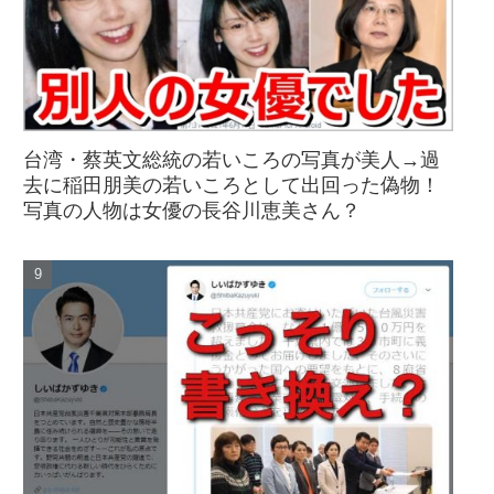
台湾・蔡英文総統の若いころの写真が美人→過
去に稲田朋美の若いころとして出回った偽物！
写真の人物は女優の長谷川恵美さん？