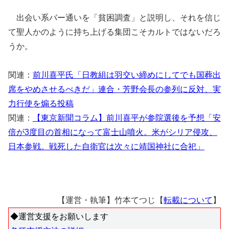
出会い系バー通いを「貧困調査」と説明し、それを信じ
て聖人かのように持ち上げる集団こそカルトではないだろ
うか。
関連：
前川喜平氏「日教組は羽交い締めにしてでも国葬出
席をやめさせるべきだ」連合・芳野会長の参列に反対、実
力行使を煽る投稿
関連：
【東京新聞コラム】前川喜平が参院選後を予想「安
倍が3度目の首相になって富士山噴火。米がシリア侵攻、
日本参戦。戦死した自衛官は次々に靖国神社に合祀」
【運営・執筆】竹本てつじ【
転載について
】
◆運営支援をお願いします