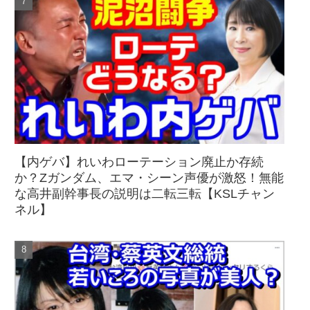
【内ゲバ】れいわローテーション廃止か存続
か？Zガンダム、エマ・シーン声優が激怒！無能
な高井副幹事長の説明は二転三転【KSLチャン
ネル】