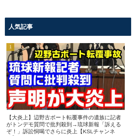
人気記事
【大炎上】辺野古ボート転覆事件の遺族に記者
がトンデモ質問で批判殺到→琉球新報「訴える
ぞ！」訴訟恫喝でさらに炎上【KSLチャンネ