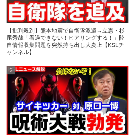
【批判殺到】熊本地震で自衛隊派遣→立憲・杉
尾秀哉「看過できない！ヒアリングする！」陸
自情報収集問題を突然持ち出し大炎上【KSLチ
ャンネル】