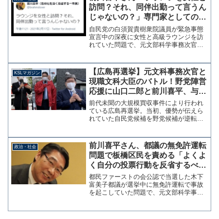
け、起きる。もちろん、そ...
訪問？それ、同伴出勤って言うん
じゃないの？」専門家としての知
識を披露
自民党の白須賀貴樹衆院議員が緊急事態
宣言中の深夜に女性と高級ラウンジを訪
れていた問題で、元文部科学事務次官の
前川喜平氏は「ラウンジを女性と訪問？
それ、同伴出勤って言うんじゃない
の？」との見解をしました。ラウンジを
【広島再選挙】元文科事務次官と
KSLマガジン
女性と訪問？それ、同伴出勤っ...
現職文科大臣のバトル！野党陣営
応援に山口二郎と前川喜平、与党
陣営は萩生田光一文科相が広島入
前代未聞の大規模買収事件により行われ
り【マガジン95号】
ている広島再選挙。当初、優勢が伝えら
れていた自民党候補を野党候補が逆転し
ているという報道もあり、ラストサンデ
ーを前に16・17日は大物議員が続々と広
島入りしている。18日にも両陣営が知名
前川喜平さん、都議の無免許運転
政治・社会
度の高い現職の現地...
問題で板橋区民を責める「よくよ
く自分の投票行動を反省するべ
き」発覚が投票後なんですが
都民ファーストの会公認で当選した木下
富美子都議が選挙中に無免許運転で事故
を起こしていた問題で、元文部科学事務
次官の前川喜平氏は9日、ツイッターで
「この人に一票を入れた板橋区の有権者
は、よくよく自分の投票行動を反省する