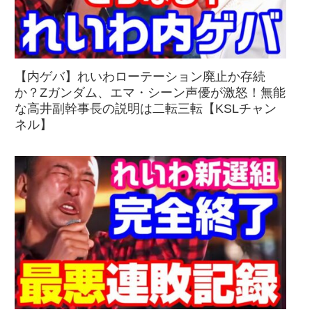
【内ゲバ】れいわローテーション廃止か存続
か？Zガンダム、エマ・シーン声優が激怒！無能
な高井副幹事長の説明は二転三転【KSLチャン
ネル】