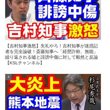
【吉村知事激怒】失礼やろ！吉村知事が迷惑記
者を完全論破！斎藤知事へ「経歴詐称、無能」
繰り返される嘘と誹謗中傷に対して毅然と反論
【KSLチャンネル】