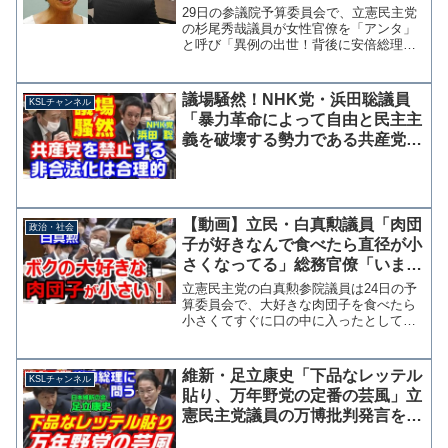
ひと？女性蔑視？岡山のひと、知
29日の参議院予算委員会で、立憲民主党
らなーい」
の杉尾秀哉議員が女性官僚を「アンタ」
と呼び「異例の出世！背後に安倍総理が
いる！」と罵倒する場面があった。 こ
の発言で審議が一時ストップ、与野党理
事は委員長席に集まり協議した。その最
議場騒然！NHK党・浜田聡議員
KSLチャンネル
中に自民党の小野田紀美...
「暴力革命によって自由と民主主
義を破壊する勢力である共産党が
非合法化されているのは合理的
だ」
【動画】立民・白真勲議員「肉団
政治・社会
子が好きなんで食べたら直径が小
さくなってる」総務官僚「いま手
元に肉団子の数字はございませ
立憲民主党の白真勲参院議員は24日の予
ん」
算委員会で、大好きな肉団子を食べたら
小さくてすぐに口の中に入ったとして
「こういうのステルス値上げと言うらし
い」と指摘し、これらが物価上昇率に計
算されているか総務省の統計局長に質問
維新・足立康史「下品なレッテル
KSLチャンネル
した。 井上卓統計局長は...
貼り、万年野党の定番の芸風」立
憲民主党議員の万博批判発言を岸
田総理に問う