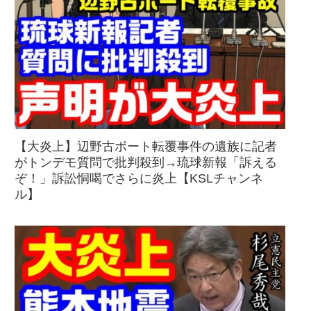
【大炎上】辺野古ボート転覆事件の遺族に記者
がトンデモ質問で批判殺到→琉球新報「訴える
ぞ！」訴訟恫喝でさらに炎上【KSLチャンネ
ル】