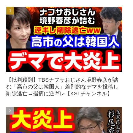
【批判殺到】TBSナフサおじさん境野春彦が詰
む「高市の父は韓国人」差別的なデマを投稿し
削除逃亡→指摘に逆ギレ【KSLチャンネル】