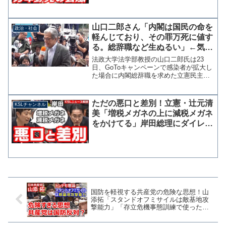
山口二郎さん「内閣は国民の命を
政治・社会
軽んじており、その罪万死に値す
る。総辞職など生ぬるい」←気に
入らない相手はすぐ死刑、命を軽
法政大学法学部教授の山口二郎氏は23
んじてるのはどっち？
日、GoToキャンペーンで感染者が拡大し
た場合に内閣総辞職を求めた立憲民主党
の安住淳国対委員長に同調し「内閣は国
民の命を軽んじており、その罪万死に値
する。総辞職など生ぬるい」とツイッタ
ただの悪口と差別！立憲・辻元清
KSLチャンネル
ーに投稿した。安住国...
美「増税メガネの上に減税メガネ
をかけてる」岸田総理にダイレク
トに発言
国防を軽視する共産党の危険な思想！山
添拓「スタンドオフミサイルは敵基地攻
撃能力」「存立危機事態訓練で使った兵
器を教えろ」