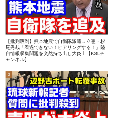
【批判殺到】熊本地震で自衛隊派遣→立憲・杉
尾秀哉「看過できない！ヒアリングする！」陸
自情報収集問題を突然持ち出し大炎上【KSLチ
ャンネル】