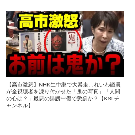
【高市激怒】NHK生中継で大暴走…れいわ議員
が全視聴者を凍り付かせた「鬼の写真」「人間
の心は？」最悪の誹謗中傷で懲罰か？【KSLチ
ャンネル】