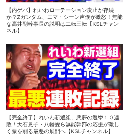
【内ゲバ】れいわローテーション廃止か存続
か？Zガンダム、エマ・シーン声優が激怒！無能
な高井副幹事長の説明は二転三転【KSLチャン
ネル】
【完全終了】れいわ新選組、悪夢の選挙１０連
敗！大石晃子・八幡愛ら無能幹部の応援が激し
く票を削る最悪の展開へ【KSLチャンネル】