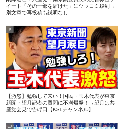
イート「その一部を届けた」にツッコミ殺到→
別文章で再投稿も説明なし
【激怒】勉強して来い！国民・玉木代表が東京
新聞・望月記者の質問に不満爆発！→望月は共
産党会見で告げ口【KSLチャンネル】