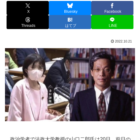
X
Bluesky
Facebook
Threads
はてブ
LINE
2022.10.21
政治学者で法政大学教授の山口二郎氏は20日、前日の