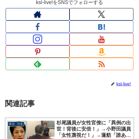
ksl-live!をSNSでフォローする
ksl-live!
関連記事
杉尾議員が女性官僚に「異例の出
政治・社会
世！背後に安倍！」→小野田議員
「女性蔑視だ！」→蓮舫「誰あの