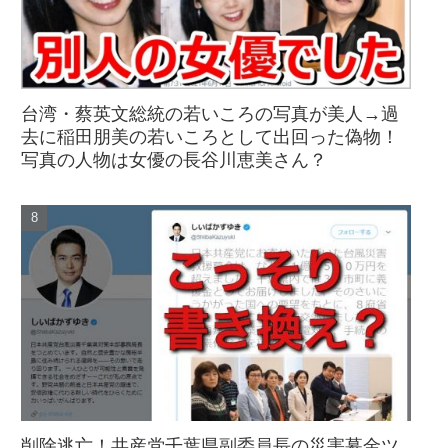
台湾・蔡英文総統の若いころの写真が美人→過
去に稲田朋美の若いころとして出回った偽物！
写真の人物は女優の長谷川恵美さん？
削除逃亡！共産党千葉県副委員長の災害募金ツ