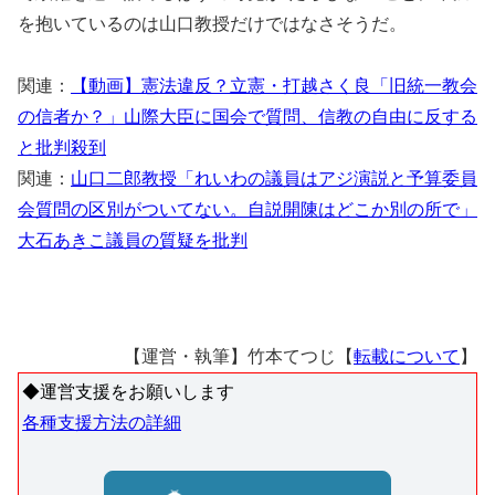
を抱いているのは山口教授だけではなさそうだ。
関連：
【動画】憲法違反？立憲・打越さく良「旧統一教会
の信者か？」山際大臣に国会で質問、信教の自由に反する
と批判殺到
関連：
山口二郎教授「れいわの議員はアジ演説と予算委員
会質問の区別がついてない。自説開陳はどこか別の所で」
大石あきこ議員の質疑を批判
【運営・執筆】竹本てつじ【
転載について
】
◆運営支援をお願いします
各種支援方法の詳細