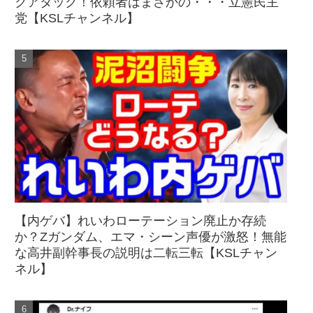
クアタック！依頼者はまさかの・・・立憲民主
党【KSLチャンネル】
【内ゲバ】れいわローテーション廃止か存続
か？Zガンダム、エマ・シーン声優が激怒！無能
な高井副幹事長の説明は二転三転【KSLチャン
ネル】