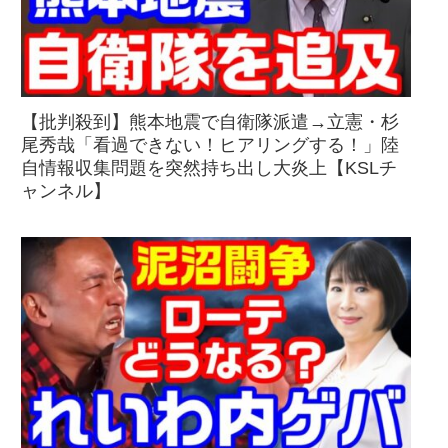
【批判殺到】熊本地震で自衛隊派遣→立憲・杉
尾秀哉「看過できない！ヒアリングする！」陸
自情報収集問題を突然持ち出し大炎上【KSLチ
ャンネル】