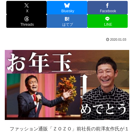
X
Bluesky
Facebook
Threads
はてブ
LINE
2020.01.03
ファッション通販「ＺＯＺＯ」前社長の前澤友作氏が１