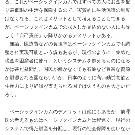
る。これがベーシックインカムではすべての人にお金を配
り最低限の生活を保障するので、実質的に生活保護の制度
はなくなる。これはメリットとして考えることもできる
が、ベーシックインカムでの収入しか見込めない人にも等
しく「自己責任」が降りかかるデメリットがある。
無論、医療費などの負担率はベーシックインカムでも調
整され実現可能という説もあるが、現行のように「集めた
税金を困窮者に使う」というシステムを超えるものになる
かは甚だ疑問だ。国民が働かなくても石油など豊富な資源
が財源となる国ならいいが、日本のように高い勤労意欲と
生産力により経済が支えられる国では失うものも大きいだ
ろう。
ベーシックインカムのデメリットは他にもあるが、前澤
氏の考えるものはベーシックインカムとは程遠く、現行の
システムで得た財産を分配し、現行の社会保障を使いなが