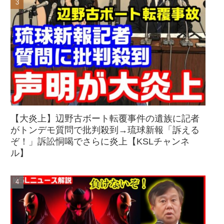
【大炎上】辺野古ボート転覆事件の遺族に記者
がトンデモ質問で批判殺到→琉球新報「訴える
ぞ！」訴訟恫喝でさらに炎上【KSLチャンネ
ル】