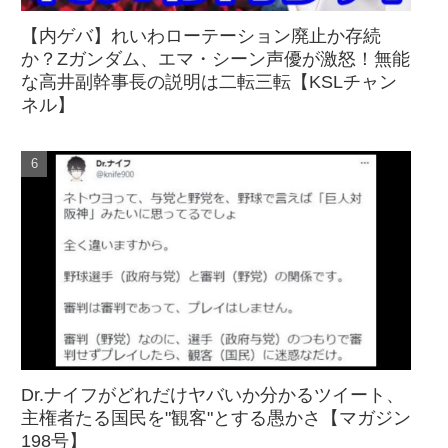
【内ゲバ】れいわローテーション廃止か存続
か？Zガンダム、エマ・シーン声優が激怒！無能
な高井副幹事長の説明は二転三転【KSLチャン
ネル】
Dr.ナイフがどれだけヤバいか分かるツイート、
主権者たる国民を"観客"とする愚かさ【マガジン
198号】