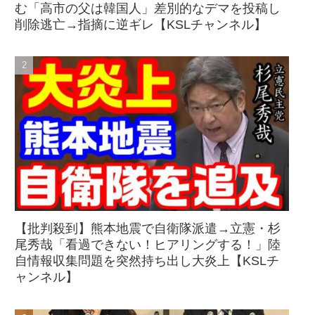
む「高市の父は韓国人」差別的なデマを投稿し
削除逃亡→指摘に逆ギレ【KSLチャンネル】
【批判殺到】熊本地震で自衛隊派遣→立憲・杉
尾秀哉「看過できない！ヒアリングする！」陸
自情報収集問題を突然持ち出し大炎上【KSLチ
ャンネル】