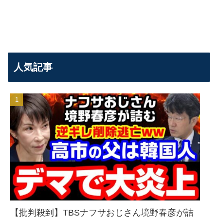
人気記事
【批判殺到】TBSナフサおじさん境野春彦が詰