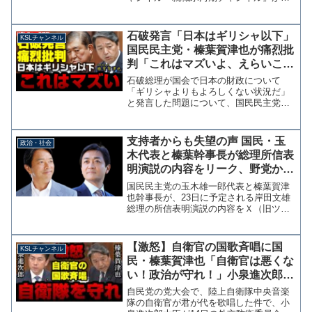
『対決より"解説"チャンネル』として再
始動することが発表されたわけですが、
支持者らからはとんでもなく評判が悪い
石破発言「日本はギリシャ以下」
KSLチャンネル
ようです。【お知...
国民民主党・榛葉賀津也が痛烈批
判「これはマズいよ、えらいこと
になりますよ 」【KSLチャンネ
石破総理が国会で日本の財政について
ル】
「ギリシャよりもよろしくない状況だ」
と発言した問題について、国民民主党の
榛葉賀津也議員が22日の外交防衛員会で
「（発言を）国のトップがするべきでは
ない」と厳しく指摘しています。 石破
支持者からも失望の声 国民・玉
政治・社会
総理の発言は日本経済への...
木代表と榛葉幹事長が総理所信表
明演説の内容をリーク、野党から
の要望で日程をずらし伏せられた
国民民主党の玉木雄一郎代表と榛葉賀津
内容
也幹事長が、23日に予定される岸田文雄
総理の所信表明演説の内容をＸ（旧ツイ
ッター）や街頭演説でリークしたことに
支持者らかも失望の声が上がってい
る。 総理の所信表明演説は、衆議院長
【激怒】自衛官の国歌斉唱に国
KSLチャンネル
崎4区と参議院徳島高知選挙...
民・榛葉賀津也「自衛官は悪くな
い！政治が守れ！」小泉進次郎大
臣を一喝【KSLチャンネル】
自民党の党大会で、陸上自衛隊中央音楽
隊の自衛官が君が代を歌唱した件で、小