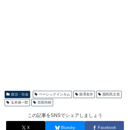
政治・社会
ベーシックインカム
前澤友作
国民民主党
玉木雄一郎
百田尚樹
この記事をSNSでシェアしましょう
X
Bluesky
Facebook