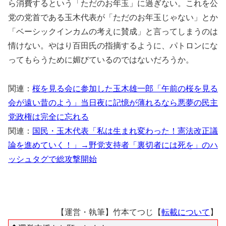
ら消費するという「ただのお年玉」に過ぎない。これを公
党の党首である玉木代表が「ただのお年玉じゃない」とか
「ベーシックインカムの考えに賛成」と言ってしまうのは
情けない。やはり百田氏の指摘するように、パトロンにな
ってもらうために媚びているのではないだろうか。
関連：
桜を見る会に参加した玉木雄一郎「午前の桜を見る
会が遠い昔のよう」当日夜に記憶が薄れるなら悪夢の民主
党政権は完全に忘れる
関連：
国民・玉木代表「私は生まれ変わった！憲法改正議
論を進めていく！」→野党支持者「裏切者には死を」のハ
ッシュタグで総攻撃開始
【運営・執筆】竹本てつじ【
転載について
】