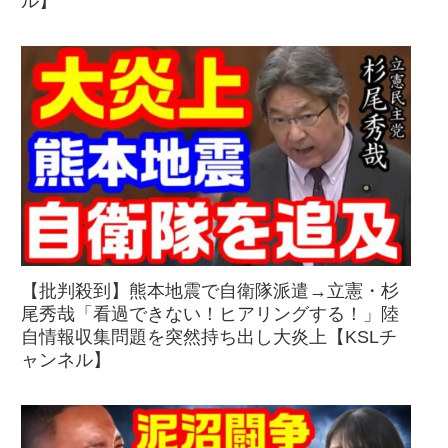
ル】
【批判殺到】熊本地震で自衛隊派遣→立憲・杉
尾秀哉「看過できない！ヒアリングする！」陸
自情報収集問題を突然持ち出し大炎上【KSLチ
ャンネル】