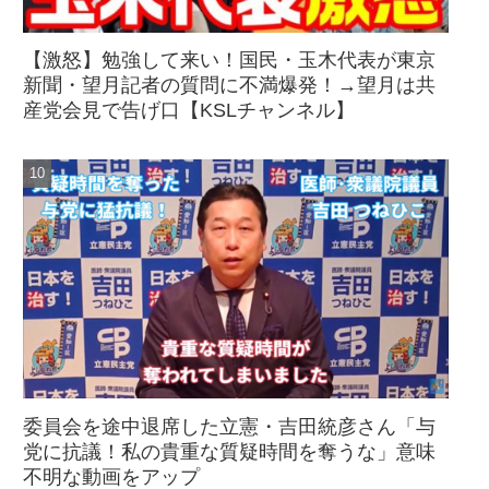
【激怒】勉強して来い！国民・玉木代表が東京
新聞・望月記者の質問に不満爆発！→望月は共
産党会見で告げ口【KSLチャンネル】
委員会を途中退席した立憲・吉田統彦さん「与
党に抗議！私の貴重な質疑時間を奪うな」意味
不明な動画をアップ