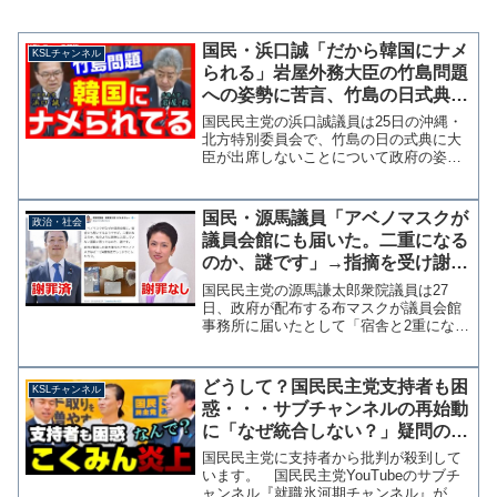
国民・浜口誠「だから韓国にナメ
KSLチャンネル
られる」岩屋外務大臣の竹島問題
への姿勢に苦言、竹島の日式典出
席と韓国への単独提訴求める
国民民主党の浜口誠議員は25日の沖縄・
【KSLチャンネル】
北方特別委員会で、竹島の日の式典に大
臣が出席しないことについて政府の姿勢
を質し、韓国による不法占拠に対して国
際司法裁判所への単独提訴を求めまし
た。竹島の日式典には出席できる どう
国民・源馬議員「アベノマスクが
政治・社会
でしょう。イライラしませ...
議員会館にも届いた。二重になる
のか、謎です」→指摘を受け謝罪
「配布方法を理解していませんで
国民民主党の源馬謙太郎衆院議員は27
した。勉強します」
日、政府が配布する布マスクが議員会館
事務所に届いたとして「宿舎と2重になる
のか、謎です」と投稿した。源馬氏は政
府の布マスクが日本郵便の配達地域指定
郵便で配布可能な場所に全て届くように
どうして？国民民主党支持者も困
KSLチャンネル
なってることを把握して...
惑・・・サブチャンネルの再始動
に「なぜ統合しない？」疑問の声
が多数【KSLチャンネル】
国民民主党に支持者から批判が殺到して
います。 国民民主党YouTubeのサブチ
ャンネル『就職氷河期チャンネル』が、