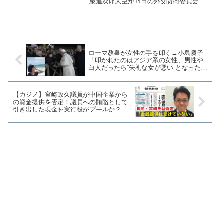
泉進次郎大臣が14日の外交防衛委員会で
「知らなかった」と答弁したことに、国
民民主党の榛葉賀津也幹事長が「組織の
問題になってしまう」として「現場の職
員を守らなければならな...
ローマ教皇が女性の手を叩く→小島慶子
「叩かれたのはアジア系の女性、男性や
白人だったら”失礼な女が悪い”となっただ
ろうか」
【カジノ】宮崎政久議員が中国企業から
の資金提供を否定！議員への賄賂として
引き出した現金を実行役がプールか？