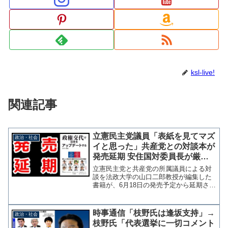
ksl-live!
関連記事
立憲民主党議員「表紙を見てマズ
政治・社会
イと思った」共産党との対談本が
発売延期 安住国対委員長が厳し
く注意
立憲民主党と共産党の所属議員による対
談を法政大学の山口二郎教授が編集した
書籍が、6月18日の発売予定から延期され
ていたことがわかった。秋までにある衆
院選で共産党との連立政権を目指すよう
な印象があるとして、立憲民主党の支持
時事通信「枝野氏は逢坂支持」→
政治・社会
母体労組から指摘を受...
枝野氏「代表選挙に一切コメント