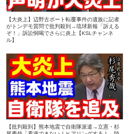
【大炎上】辺野古ボート転覆事件の遺族に記者
がトンデモ質問で批判殺到→琉球新報「訴える
ぞ！」訴訟恫喝でさらに炎上【KSLチャンネ
ル】
【批判殺到】熊本地震で自衛隊派遣→立憲・杉
尾秀哉「看過できない！ヒアリングする！」陸