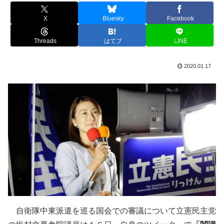
X
Bluesky
Facebook
Threads
はてブ
LINE
2020.01.17
自衛隊中東派遣を巡る国会での審議について立憲民主党