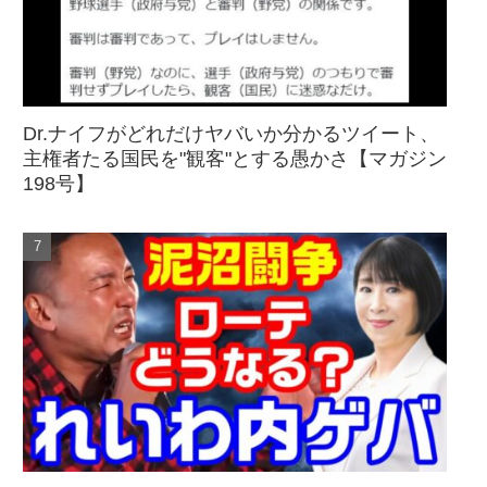
Dr.ナイフがどれだけヤバいか分かるツイート、
主権者たる国民を"観客"とする愚かさ【マガジン
198号】