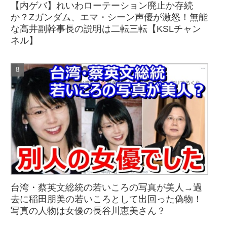
【内ゲバ】れいわローテーション廃止か存続
か？Zガンダム、エマ・シーン声優が激怒！無能
な高井副幹事長の説明は二転三転【KSLチャン
ネル】
台湾・蔡英文総統の若いころの写真が美人→過
去に稲田朋美の若いころとして出回った偽物！
写真の人物は女優の長谷川恵美さん？