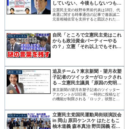
していない、今後もしないつも
り。図表の私に関する部分は不適
立憲民主党の枝野幸男前代表は18日、代
切」
表選に関する時事通信の記事で逢坂誠二
元首相補佐官を支持すると図説されたこ
とに「私は、今回の代表選挙について、
経緯と状況を踏まえ、外に向かって一切
コメントしていませんし、今後もしない
自民「ところで立憲民主党はこれ
KSLチャンネル
つもりです。この記事の...
からも政治資金パーティーやる
の？」立憲「それ以上でもそれ以
下でもない」謎の言葉を残す
追及チーム？東京新聞・望月衣塑
政治・社会
子記者のツイッターがロックされ
る→立憲民主議員「原因の究明が
必要。菅政権批判が原因であれ
東京新聞の望月衣塑子記者のツイッター
ば、表現の自由の侵害だ」
アカウントが10日夜、一時的に投稿など
の機能が制限される「ロック」状態とな
った。翌日午前には制限が解除された
が、いいねやリツイートを大量に行った
ことが原因と思われる。ロックはツイッ
立憲民主党国民運動局街頭演説会
KSLチャンネル
ター運営が不審な動き（機...
in 岡山 原田ケンスケ はたともこ
柚木道義 森本真治 野田国義 石橋