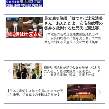
道宏 宮口治子 2023年9月25日
足立康史議員「嘘つきは辻元清美
政治・社会
さん、あんただよ」安倍前総理の
答弁を批判する辻元氏に憲法審で
の虚偽発言を指摘
日本維新の会の足立康史衆院議員は24
日、安倍前総理の「桜を見る会」での答
弁を批判する立憲民主党の辻元清美衆院
議員に対して「嘘つきは辻元清美さん、
あんただよ」とツイッターで指摘した。
嘘つきは辻元清美さん、あんただよ。
#201203 #あだチャ...
初鹿明博議員が野党会派を離脱→代わり
に入会した笠浩史議員→憲法改正、ＴＰ
Ｐ、原発再稼働に賛成！共産党が嫌い！
【日本共産党】３年で党員の約５％が死
亡と発表、党員減少の主因は老衰か？