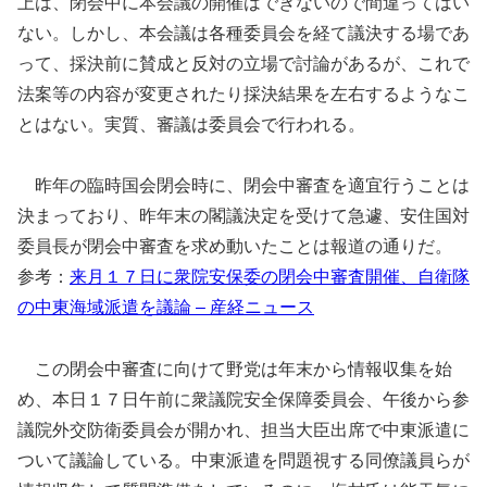
上は、閉会中に本会議の開催はできないので間違ってはい
ない。しかし、本会議は各種委員会を経て議決する場であ
って、採決前に賛成と反対の立場で討論があるが、これで
法案等の内容が変更されたり採決結果を左右するようなこ
とはない。実質、審議は委員会で行われる。
昨年の臨時国会閉会時に、閉会中審査を適宜行うことは
決まっており、昨年末の閣議決定を受けて急遽、安住国対
委員長が閉会中審査を求め動いたことは報道の通りだ。
参考：
来月１７日に衆院安保委の閉会中審査開催、自衛隊
の中東海域派遣を議論 – 産経ニュース
この閉会中審査に向けて野党は年末から情報収集を始
め、本日１７日午前に衆議院安全保障委員会、午後から参
議院外交防衛委員会が開かれ、担当大臣出席で中東派遣に
ついて議論している。中東派遣を問題視する同僚議員らが