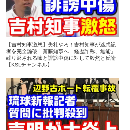
【吉村知事激怒】失礼やろ！吉村知事が迷惑記
者を完全論破！斎藤知事へ「経歴詐称、無能」
繰り返される嘘と誹謗中傷に対して毅然と反論
【KSLチャンネル】