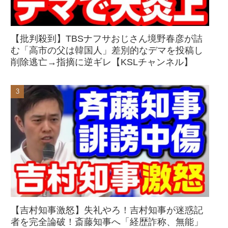
【批判殺到】TBSナフサおじさん境野春彦が詰
む「高市の父は韓国人」差別的なデマを投稿し
削除逃亡→指摘に逆ギレ【KSLチャンネル】
【吉村知事激怒】失礼やろ！吉村知事が迷惑記
者を完全論破！斎藤知事へ「経歴詐称、無能」