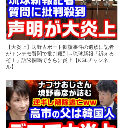
【大炎上】辺野古ボート転覆事件の遺族に記者
がトンデモ質問で批判殺到→琉球新報「訴える
ぞ！」訴訟恫喝でさらに炎上【KSLチャンネ
ル】