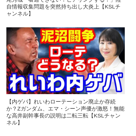
自情報収集問題を突然持ち出し大炎上【KSLチ
ャンネル】
【内ゲバ】れいわローテーション廃止か存続
か？Zガンダム、エマ・シーン声優が激怒！無能
な高井副幹事長の説明は二転三転【KSLチャン
ネル】