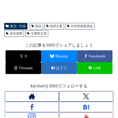
政治・社会
国会
塩村文夏
外交防衛委員会
安全保障
立憲民主党
この記事をSNSでシェアしましょう
X
Bluesky
Facebook
Threads
はてブ
LINE
ksl-live!をSNSでフォローする