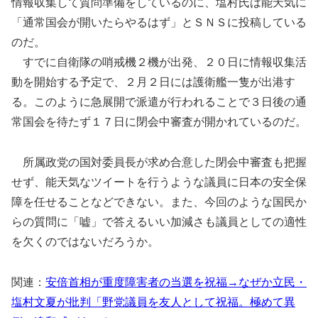
情報収集して質問準備をしているのに、塩村氏は能天気に
「通常国会が開いたらやるはず」とＳＮＳに投稿している
のだ。
すでに自衛隊の哨戒機２機が出発、２０日に情報収集活
動を開始する予定で、２月２日には護衛艦一隻が出港す
る。このように急展開で派遣が行われることで３日後の通
常国会を待たず１７日に閉会中審査が開かれているのだ。
所属政党の国対委員長が求め合意した閉会中審査も把握
せず、能天気なツイートを行うような議員に日本の安全保
障を任せることなどできない。また、今回のような国民か
らの質問に「嘘」で答えるいい加減さも議員としての適性
を欠くのではないだろうか。
関連：
安倍首相が重度障害者の当選を祝福→なぜか立民・
塩村文夏が批判「野党議員を友人として祝福。極めて異