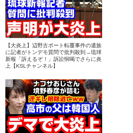
【大炎上】辺野古ボート転覆事件の遺族
に記者がトンデモ質問で批判殺到→琉球
新報「訴えるぞ！」訴訟恫喝でさらに炎
上【KSLチャンネル】