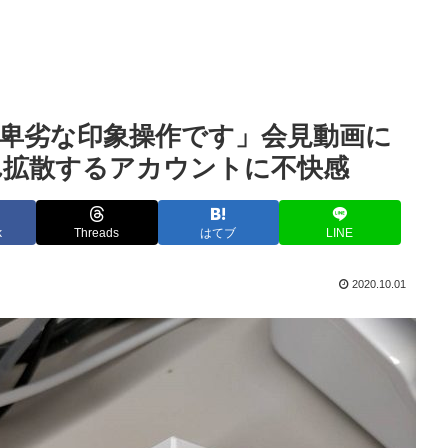
卑劣な印象操作です」会見動画に
れ拡散するアカウントに不快感
k
Threads
はてブ
LINE
2020.10.01