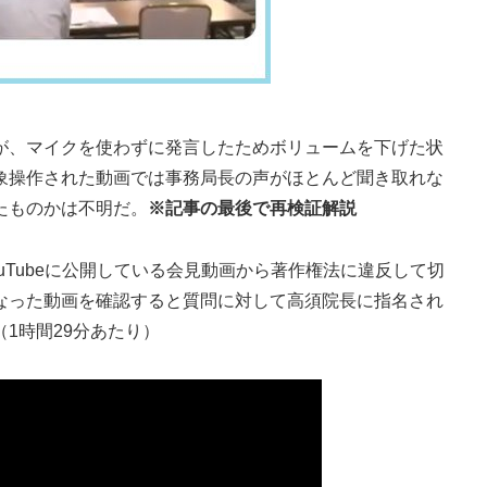
、マイクを使わずに発言したためボリュームを下げた状
象操作された動画では事務局長の声がほとんど聞き取れな
たものかは不明だ。
※記事の最後で再検証解説
ouTubeに公開している会見動画から著作権法に違反して切
なった動画を確認すると質問に対して高須院長に指名され
1時間29分あたり）