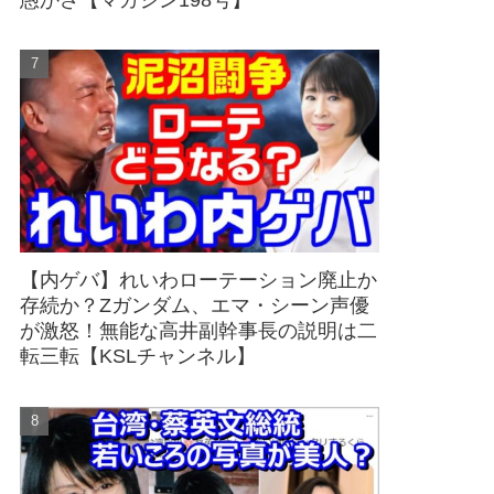
愚かさ【マガジン198号】
【内ゲバ】れいわローテーション廃止か
存続か？Zガンダム、エマ・シーン声優
が激怒！無能な高井副幹事長の説明は二
転三転【KSLチャンネル】