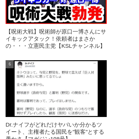
【呪術大戦】呪術師が原口一博さんにサ
イキックアタック！依頼者はまさか
の・・・立憲民主党【KSLチャンネル】
Dr.ナイフがどれだけヤバいか分かるツ
イート、主権者たる国民を"観客"とする