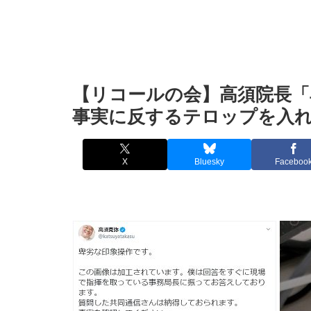
【リコールの会】高須院長「
事実に反するテロップを入
X
Bluesky
Faceboo