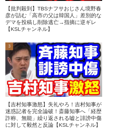
【批判殺到】TBSナフサおじさん境野春
彦が詰む「高市の父は韓国人」差別的な
デマを投稿し削除逃亡→指摘に逆ギレ
【KSLチャンネル】
【吉村知事激怒】失礼やろ！吉村知事が
迷惑記者を完全論破！斎藤知事へ「経歴
詐称、無能」繰り返される嘘と誹謗中傷
に対して毅然と反論【KSLチャンネル】