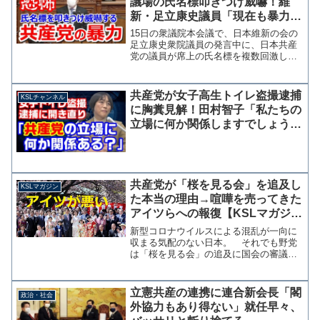
議場の氏名標叩きつけ威嚇！維
新・足立康史議員「現在も暴力主
義的破壊活動の恐れがある」
15日の衆議院本会議で、日本維新の会の
足立康史衆院議員の発言中に、日本共産
党の議員が席上の氏名標を複数回激しく
叩きつけ発言者を威嚇する場面が見られ
た。日本共産党が破防法による監視対象
となっているという発言を妨害する目的
共産党が女子高生トイレ盗撮逮捕
KSLチャンネル
と思われるが、大島委員...
に胸糞見解！田村智子「私たちの
立場に何か関係しますでしょう
か？」沈黙を指摘され開き直り
共産党が「桜を見る会」を追及し
KSLマガジン
た本当の理由→喧嘩を売ってきた
アイツらへの報復【KSLマガジン
vol.10】
新型コロナウイルスによる混乱が一向に
収まる気配のない日本。 それでも野党
は「桜を見る会」の追及に国会の審議時
間を使い、ネタを拾ってきては完全に否
定され、また他のネタを探してはまた疑
惑をかけるという不毛な繰り返しが続い
立憲共産の連携に連合新会長「閣
政治・社会
ている。この桜を見る会の...
外協力もあり得ない」就任早々、