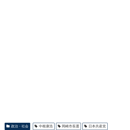
政治・社会
中根康浩
岡崎市長選
日本共産党