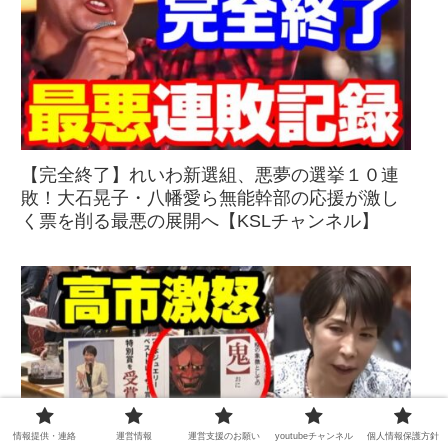
【完全終了】れいわ新選組、悪夢の選挙１０連
敗！大石晃子・八幡愛ら無能幹部の応援が激し
く票を削る最悪の展開へ【KSLチャンネル】
情報提供・連絡
運営情報
運営支援のお願い
youtubeチャンネル
個人情報保護方針