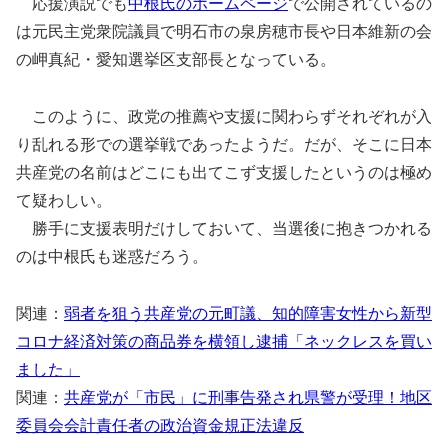
応援演説でも
中根氏のホームページ
で公開されているの
は元民主党衆院議員で明石市の泉房穂市長や日本維新の会
の岬真紀・愛知選挙区支部長となっている。
このように、政党の推薦や支援に関わらずそれぞれが入
り乱れる形での選挙戦であったようだ。だが、そこに日本
共産党の名前はどこにも出てこず支援したというのは極め
て疑わしい。
勝手に支援表明だけしておいて、当選後に抱きつかれる
のは中根氏も迷惑だろう。
関連：
弱者を狙う共産党の元町議、知的障害女性から新型
コロナ経済対策の商品券を横領し逮捕「ネックレスを買い
ました」
関連：
共産党が「市民」に刑事告発され県警が受理！地区
委員会会計責任者の政治資金規正法違反