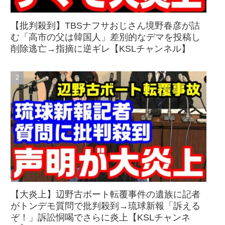
【批判殺到】TBSナフサおじさん境野春彦が詰
む「高市の父は韓国人」差別的なデマを投稿し
削除逃亡→指摘に逆ギレ【KSLチャンネル】
【大炎上】辺野古ボート転覆事件の遺族に記者
がトンデモ質問で批判殺到→琉球新報「訴える
ぞ！」訴訟恫喝でさらに炎上【KSLチャンネ