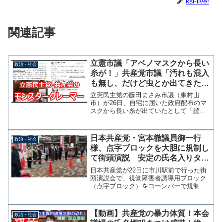
ksl-live!
関連記事
立憲市議「アベノマスクから長い
政治・社会
糸が！」共産党市議「汚れも混入
も無し、だけど虫とか出てきたら
嫌！」もう無茶苦茶
立憲民主党の藤田まさみ市議（東村山
市）が26日、自宅に届いた政府配布のマ
スクから長い糸が出ていたとして「縫製
がガタガタ、何たる税金の無駄遣い」と
ツイッターで批判をした。※ツイートを
削除したのでＦＢを貼ります忘れかけて
日本共産党・宮本徹議員御一行
政治・社会
いた #アベノマスク、今...
様、点字ブロックを大胆に規制し
て街頭演説 安定の氏名入りタス
キ着用も
日本共産党が22日に市川駅前で行った街
頭演説会で、視覚障害者誘導用ブロック
（点字ブロック）をコーンバーで規制し
ていたことが分かった。 浦安市の美勢
麻里市議のフェイスブック投稿による
と、宮本徹衆議院議員の演説会で来年の
【動画】共産党の暴力体質！本会
政治・社会
統一地方選に向けた支援を...