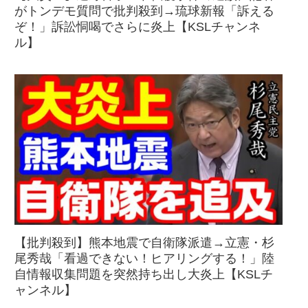
がトンデモ質問で批判殺到→琉球新報「訴える
ぞ！」訴訟恫喝でさらに炎上【KSLチャンネ
ル】
【批判殺到】熊本地震で自衛隊派遣→立憲・杉
尾秀哉「看過できない！ヒアリングする！」陸
自情報収集問題を突然持ち出し大炎上【KSLチ
ャンネル】