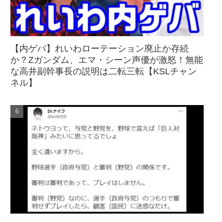
【内ゲバ】れいわローテーション廃止か存続
か？Zガンダム、エマ・シーン声優が激怒！無能
な高井副幹事長の説明は二転三転【KSLチャン
ネル】