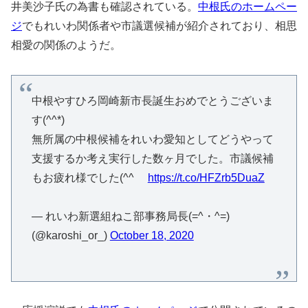
井美沙子氏の為書も確認されている。
中根氏のホームペー
ジ
でもれいわ関係者や市議選候補が紹介されており、相思
相愛の関係のようだ。
中根やすひろ岡崎新市長誕生おめでとうございま
す(^^*)
無所属の中根候補をれいわ愛知としてどうやって
支援するか考え実行した数ヶ月でした。市議候補
もお疲れ様でした(^^ゞ
https://t.co/HFZrb5DuaZ
— れいわ新選組ねこ部事務局長(=^・^=)
(@karoshi_or_)
October 18, 2020