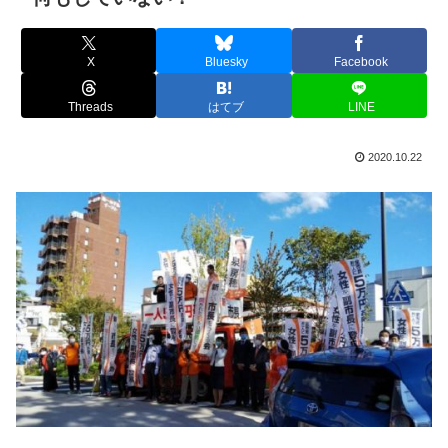
X
Bluesky
Facebook
Threads
はてブ
LINE
2020.10.22