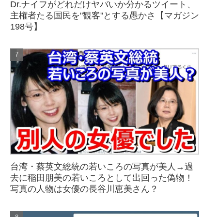
Dr.ナイフがどれだけヤバいか分かるツイート、
主権者たる国民を"観客"とする愚かさ【マガジン
198号】
台湾・蔡英文総統の若いころの写真が美人→過
去に稲田朋美の若いころとして出回った偽物！
写真の人物は女優の長谷川恵美さん？