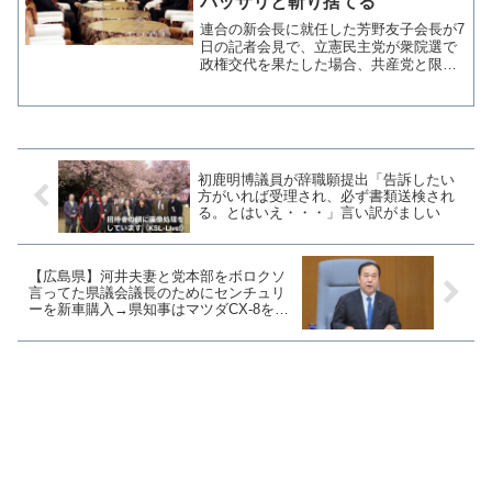
バッサリと斬り捨てる
連合の新会長に就任した芳野友子会長が7
日の記者会見で、立憲民主党が衆院選で
政権交代を果たした場合、共産党と限定
的な閣外協力で合意したことに不快感を
示した。芳野会長は「閣外協力もあり得
ない」と述べ、共産党と距離を置くこれ
までの連合の姿勢を引き...
初鹿明博議員が辞職願提出「告訴したい
方がいれば受理され、必ず書類送検され
る。とはいえ・・・」言い訳がましい
【広島県】河井夫妻と党本部をボロクソ
言ってた県議会議長のためにセンチュリ
ーを新車購入→県知事はマツダCX-8を月
5万円でリース中