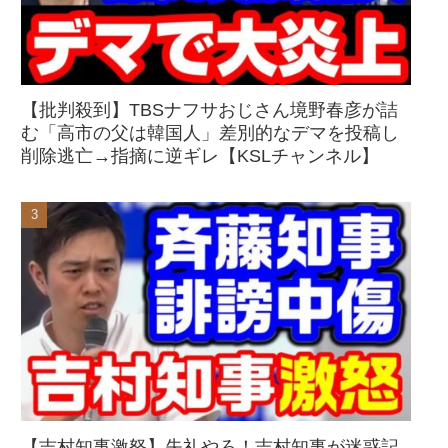
【批判殺到】TBSナフサおじさん境野春彦が詰
む「高市の父は韓国人」差別的なデマを投稿し
削除逃亡→指摘に逆ギレ【KSLチャンネル】
【吉村知事激怒】失礼やろ！吉村知事が迷惑記