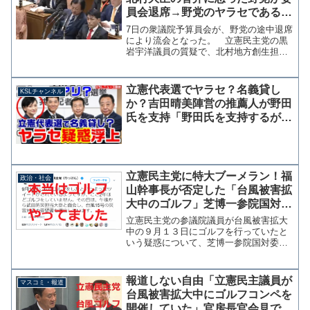
員会退席→野党のヤラセである証
拠動画がコチラ
7日の衆議院予算員会が、野党の途中退席
により流会となった。 立憲民主党の黒
岩宇洋議員の質疑で、北村地方創生担当
大臣が桜を見る会の招待者名簿保存期間
の法的根拠について正確に答弁できなか
ったことで委員会が紛糾、黒岩氏が休憩
立憲代表選でヤラセ？名義貸し
KSLチャンネル
を求めたが棚橋委員長が...
か？吉田晴美陣営の推薦人が野田
氏を支持「野田氏を支持するが吉
田陣営から繰り返し要請受けた」
【KSLチャンネル】
立憲民主党に特大ブーメラン！福
政治・社会
山幹事長が否定した「台風被害拡
大中のゴルフ」芝博一参院国対委
員長が参加認める
立憲民主党の参議院議員が台風被害拡大
中の９月１３日にゴルフを行っていたと
いう疑惑について、芝博一参院国対委員
長が産経新聞の取材に対し参加を認め
た。疑惑が持ち上がった１０月初旬か
ら、支持者からの問いに党幹部や主要議
報道しない自由「立憲民主議員が
マスコミ・報道
員が一様に口を閉ざしていたが...
台風被害拡大中にゴルフコンペを
開催していた」官房長官会見で質