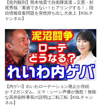
【批判殺到】熊本地震で自衛隊派遣→立憲・杉
尾秀哉「看過できない！ヒアリングする！」陸
自情報収集問題を突然持ち出し大炎上【KSLチ
ャンネル】
【内ゲバ】れいわローテーション廃止か存続
か？Zガンダム、エマ・シーン声優が激怒！無能
な高井副幹事長の説明は二転三転【KSLチャン
ネル】