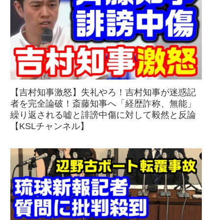
【吉村知事激怒】失礼やろ！吉村知事が迷惑記
者を完全論破！斎藤知事へ「経歴詐称、無能」
繰り返される嘘と誹謗中傷に対して毅然と反論
【KSLチャンネル】