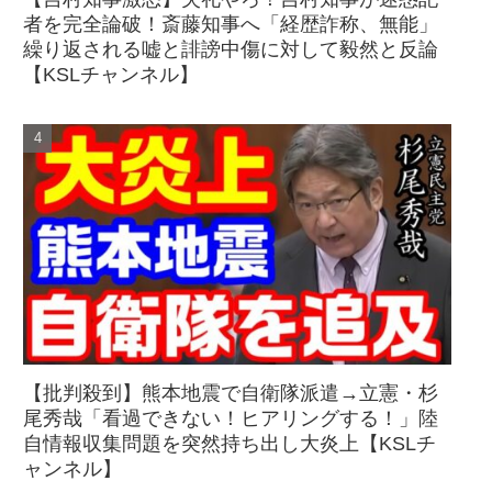
者を完全論破！斎藤知事へ「経歴詐称、無能」
繰り返される嘘と誹謗中傷に対して毅然と反論
【KSLチャンネル】
【批判殺到】熊本地震で自衛隊派遣→立憲・杉
尾秀哉「看過できない！ヒアリングする！」陸
自情報収集問題を突然持ち出し大炎上【KSLチ
ャンネル】