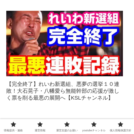
【完全終了】れいわ新選組、悪夢の選挙１０連
敗！大石晃子・八幡愛ら無能幹部の応援が激し
く票を削る最悪の展開へ【KSLチャンネル】
情報提供・連絡
運営情報
運営支援のお願い
youtubeチャンネル
個人情報保護方針