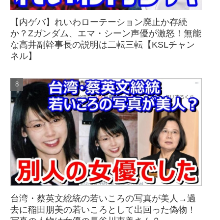
【内ゲバ】れいわローテーション廃止か存続
か？Zガンダム、エマ・シーン声優が激怒！無能
な高井副幹事長の説明は二転三転【KSLチャン
ネル】
台湾・蔡英文総統の若いころの写真が美人→過
去に稲田朋美の若いころとして出回った偽物！