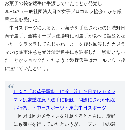
お菓子の袋を選手に手渡していたことが発覚し
JLPGA（一般社団法人日本女子プロゴルフ協会）から厳
重注意を受けた。
中日スポーツによると、お菓子を手渡されたのは渋野日
向子選手。全英オープン優勝時に同選手が食べて話題とな
った「タラタラしてんじゃねーよ」を複数回渡したカメラ
マンは厳重注意を受け渋野選手にも謝罪した。騒動となっ
たことがショックだったようで渋野選手はホールアウト後
に泣いていたという。
しぶこ「お菓子騒動」に涙…渡した日テレカメラ
マンは厳重注意「選手に接触、問題にされかねな
い行為」：中日スポーツ・東京中日スポーツ
同局は同カメラマンを注意するとともに、渋野
にも謝罪を行っていたというが、「プレー中の選