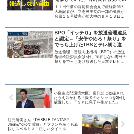
問→全社が沈黙
１１日午前の官房長会会見で産経新聞の
大島記者が、立憲民主党の一部の議員が
台風１５号被害が拡大中の９月１３日に
長野県軽井沢でゴルフコンペを開催して
いたことについての質問を行った。官房
長官は「野党議員の行動ひとつひとつに
BPO「イッテＱ」を放送倫理違反
マスコミ・報道
コメントすることは政府と...
と認定→「安倍やめろ！祭り」を
でっち上げたTBSとテレ朝も違反
認定では？
放送倫理・番組向上機構（BPO）の放送
倫理検証委員会は5日、実在しない海外の
祭りをでっちあげ放送した日本テレビ
「世界の果てまでイッテＱ！」につい
て、放送倫理違反があったと認定し
た。 同番組は出演タレントによる海外
ロケでの体当たり企画が人気を...
小泉進次郎環境大臣、週刊誌に盗撮され
たうえ叩かれる「愛犬のオシッコを3回も
放置した」「ＳＰに息子を抱かせた」
辻元清美さん「DABBLE FANTASY
Jhon&Yokoで感激」とファンを装うも豪
快なスペルミス！正しいタイトル
→DOUBLE、名前は→johnですよ