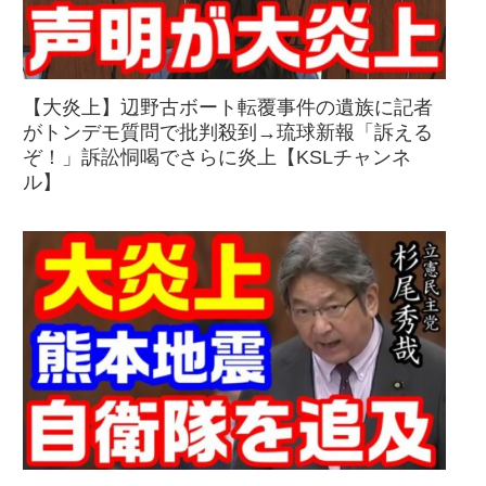
【大炎上】辺野古ボート転覆事件の遺族に記者
がトンデモ質問で批判殺到→琉球新報「訴える
ぞ！」訴訟恫喝でさらに炎上【KSLチャンネ
ル】