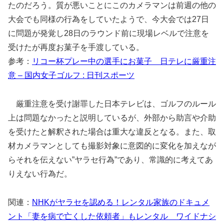
たのだろう。質が悪いことにこのカメラマンは前週の他の
大会でも同様の行為をしていたようで、今大会では27日
に問題が発覚し28日のラウンド前に現場レベルで注意を
受けたが再度お菓子を手渡している。
参考：
リコー杯プレー中の選手にお菓子 日テレに厳重注
意 – 国内女子ゴルフ : 日刊スポーツ
厳重注意を受け謝罪した日本テレビは、ゴルフのルール
上は問題なかったと説明しているが、外部から助言や介助
を受けたと解釈された場合は重大な違反となる。また、取
材カメラマンとしても撮影対象に意図的に変化を加えなが
らそれを伝えない”ヤラセ行為”であり、常識的に考えてあ
りえない行為だ。
関連：
NHKがヤラセを認める！レンタル家族のドキュメ
ント「妻を病で亡くした依頼者」もレンタル ワイドナシ