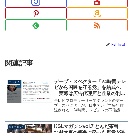
ksl-live!
関連記事
デーブ・スペクター「24時間テレ
エンタメ
ビから国民を守る党」を結成へ
「実際は広告代理店と企業の利益
とイメージアップのため」
テレビプロデューサーでタレントのデー
ブ・スペクターが、日本テレビで毎年放
送される「24時間テレビ」への不信感を
ツイッターに投稿している。24時間テレ
ビ、やっと終わりました。障害を持つ方
へのサポートを目的にしているはずなの
KSLマガジンvol.7 とんだ茶番！
KSLマガジン
に、実際は広告代理店...
北村大臣の答弁に怒った野党が委