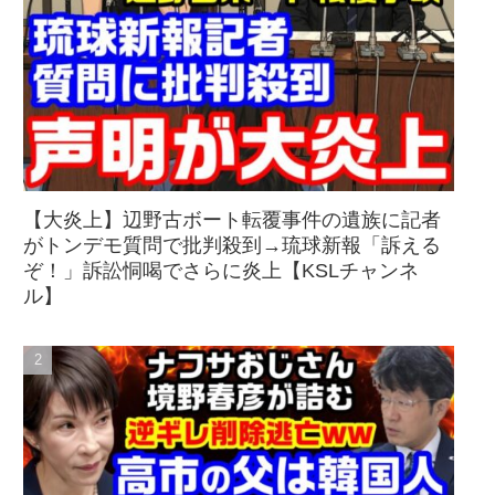
【大炎上】辺野古ボート転覆事件の遺族に記者
がトンデモ質問で批判殺到→琉球新報「訴える
ぞ！」訴訟恫喝でさらに炎上【KSLチャンネ
ル】