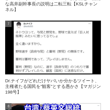
な高井副幹事長の説明は二転三転【KSLチャン
ネル】
Dr.ナイフがどれだけヤバいか分かるツイート、
主権者たる国民を"観客"とする愚かさ【マガジン
198号】