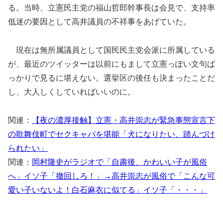
る。当時、立憲民主党の福山哲郎幹事長は会見で、支持率
低迷の要因として高井議員の不祥事をあげていた。
現在は無所属議員として国民民主党会派に所属している
が、最近のツイッターは以前にもまして立憲っぽい文句ば
っかりで見るに堪えない。選挙区の後任も決まったことだ
し、大人しくしていればいいのに。
関連：
【夜の濃厚接触】立憲・高井崇志が緊急事態宣言下
の歌舞伎町でセクキャバを堪能「犬になりたい、踏んづけ
られたい」
関連：
岡村隆史がラジオで「自粛後、かわいい子が風俗
へ」イソ子「撤回しろ！」→高井崇志が風俗で「こんな可
愛い子いないよ！白石麻衣に似てる」イソ子「・・・」