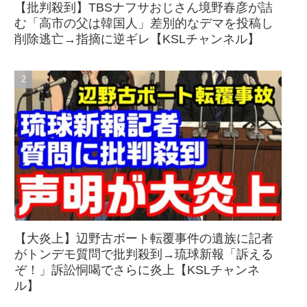
【批判殺到】TBSナフサおじさん境野春彦が詰
む「高市の父は韓国人」差別的なデマを投稿し
削除逃亡→指摘に逆ギレ【KSLチャンネル】
【大炎上】辺野古ボート転覆事件の遺族に記者
がトンデモ質問で批判殺到→琉球新報「訴える
ぞ！」訴訟恫喝でさらに炎上【KSLチャンネ
ル】