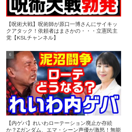
【呪術大戦】呪術師が原口一博さんにサイキッ
クアタック！依頼者はまさかの・・・立憲民主
党【KSLチャンネル】
【内ゲバ】れいわローテーション廃止か存続
か？Zガンダム、エマ・シーン声優が激怒！無能