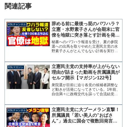
関連記事
辞める前に最後っ屁のパワハラ？
KSLチャンネル
立憲・水野素子さんが会期末に官
僚を地獄に突き落とす計画を発表
「質問主意書100本提出する」
秘書へのパワハラ報道を受け、夏の参院
【KSLチャンネル】
選への出馬を取りやめた立憲民主党の水
野素子さんがとんでもない計画を実行し
ようとしています。 水野さんは不出馬
によって今季限りで国会を去るわけです
が、なんと官僚の業務負担が大きいとさ
立憲民主党の支持率が上がらない
KSLマガジン
れる質問主意書をこれから...
理由が詰まった動画を所属議員が
セルフ開示【マガジン122号】
衆院選が目前に迫り各党の候補者調整な
ど動きが活発になってきている。1年前、
自信満々に政権交代を謳って合流結党し
た立憲民主党ですが、選挙が近づいても
支持率・比例投票先ともに伸び悩み政権
交代を語ることも少なくなってきた。
立憲民主党に大ブーメラン直撃！
KSLチャンネル
それなりの議席増は見込...
所属議員「若い美人の”おばさ
ん”」過去に国会で複数回発言
田島麻衣子議員は過去に「おじさ