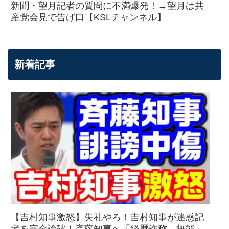
新聞・望月記者の質問に不満爆発！→望月は共
産党会見で告げ口【KSLチャンネル】
新着記事
【吉村知事激怒】失礼やろ！吉村知事が迷惑記