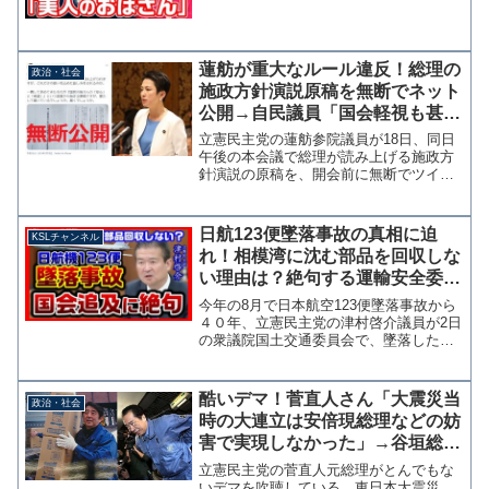
ん内閣」【KSLチャンネル】
蓮舫が重大なルール違反！総理の
政治・社会
施政方針演説原稿を無断でネット
公開→自民議員「国会軽視も甚だ
しい」
立憲民主党の蓮舫参院議員が18日、同日
午後の本会議で総理が読み上げる施政方
針演説の原稿を、開会前に無断でツイッ
ターで一部公開していることが判明し
た。これには与党議員からも「国会軽視
も甚だしい」と批判の声が上がってい
日航123便墜落事故の真相に迫
KSLチャンネル
る。どういうことだ？国会軽...
れ！相模湾に沈む部品を回収しな
い理由は？絶句する運輸安全委員
長 立憲・津村啓介が国会で追及
今年の8月で日本航空123便墜落事故から
【KSLチャンネル】
４０年、立憲民主党の津村啓介議員が2日
の衆議院国土交通委員会で、墜落した機
体の一部と思われる残骸が相模湾で見つ
かり事故原因の解明につながる可能性が
あるのに10年間も引き上げが行われず放
酷いデマ！菅直人さん「大震災当
政治・社会
置されている理由...
時の大連立は安倍現総理などの妨
害で実現しなかった」→谷垣総裁
に即日断られ、当時の安倍さんは
立憲民主党の菅直人元総理がとんでもな
自民党でも無役
いデマを吹聴している。東日本大震災