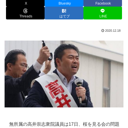
X
Bluesky
Facebook
Threads
はてブ
LINE
2020.12.18
無所属の高井崇志衆院議員は17日、桜を見る会の問題