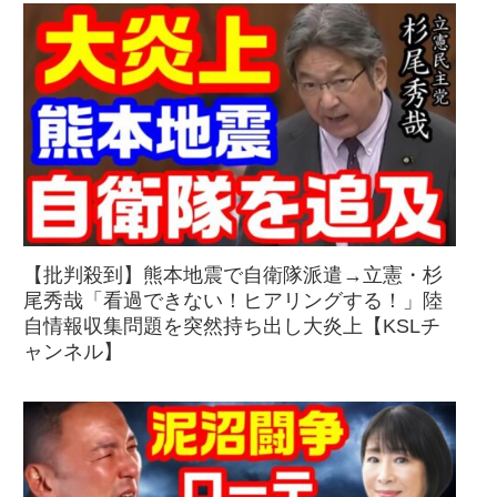
【批判殺到】熊本地震で自衛隊派遣→立憲・杉
尾秀哉「看過できない！ヒアリングする！」陸
自情報収集問題を突然持ち出し大炎上【KSLチ
ャンネル】