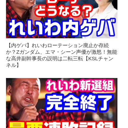
【内ゲバ】れいわローテーション廃止か存続
か？Zガンダム、エマ・シーン声優が激怒！無能
な高井副幹事長の説明は二転三転【KSLチャン
ネル】