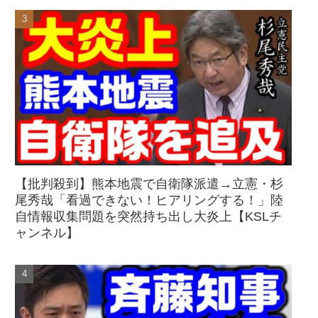
【批判殺到】熊本地震で自衛隊派遣→立憲・杉
尾秀哉「看過できない！ヒアリングする！」陸
自情報収集問題を突然持ち出し大炎上【KSLチ
ャンネル】