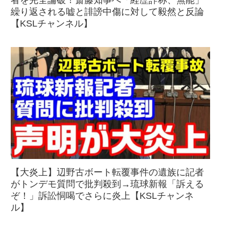
者を完全論破！斎藤知事へ「経歴詐称、無能」
繰り返される嘘と誹謗中傷に対して毅然と反論
【KSLチャンネル】
【大炎上】辺野古ボート転覆事件の遺族に記者
がトンデモ質問で批判殺到→琉球新報「訴える
ぞ！」訴訟恫喝でさらに炎上【KSLチャンネ
ル】