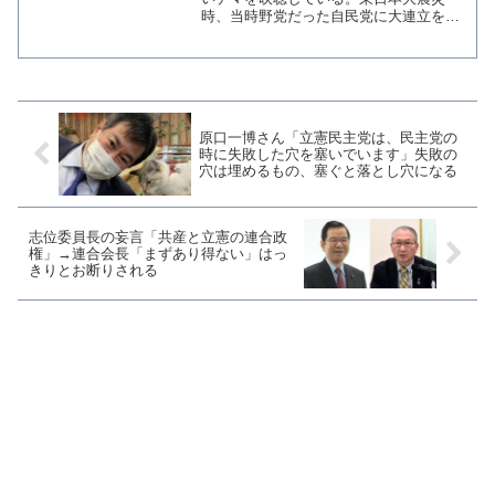
時、当時野党だった自民党に大連立を打
診し谷垣総裁に即日断られたことに関
し、安倍現総理に妨害され実現しなかっ
たと言い出したのだ。見た瞬間に虚言と
判断できる酷さだ。打診前から...
原口一博さん「立憲民主党は、民主党の
時に失敗した穴を塞いでいます」失敗の
穴は埋めるもの、塞ぐと落とし穴になる
志位委員長の妄言「共産と立憲の連合政
権」→連合会長「まずあり得ない」はっ
きりとお断りされる