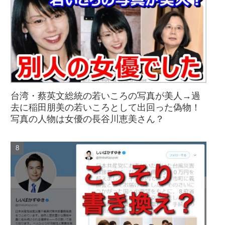
台湾・蔡英文総統の若いころの写真が美人→過
去に稲田朋美の若いころとして出回った偽物！
写真の人物は女優の長谷川恵美さん？