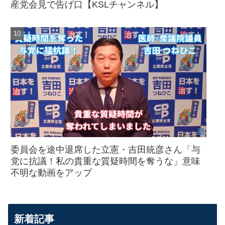
産党会見で告げ口【KSLチャンネル】
委員会を途中退席した立憲・吉田統彦さん「与
党に抗議！私の貴重な質疑時間を奪うな」意味
不明な動画をアップ
新着記事