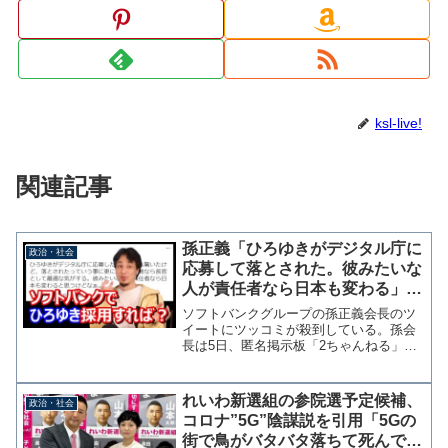
ksl-live!
関連記事
孫正義「ひろゆきがデジタル庁に
政治・社会
応募して落とされた。彼みたいな
人が責任者なら日本も変わる」→
ツッコミ殺到「自分が採用すれ
ソフトバンクグループの孫正義会長のツ
ば？」
イートにツッコミが殺到している。孫会
長は5日、匿名掲示板「2ちゃんねる」開
設者である西村博之（ひろゆき）氏がデ
ジタル庁の採用に応募して落ちていたこ
とについて「彼なら長官として最適な気
れいわ新選組の参院選予定候補、
政治・社会
がする。彼みたいな人が...
コロナ”5G”陰謀説を引用「5Gの
街で鳥がバタバタ落ちて死んでい