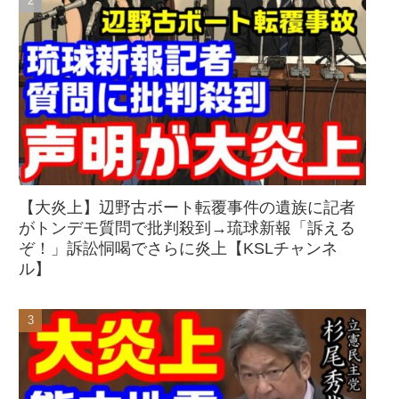
【大炎上】辺野古ボート転覆事件の遺族に記者
がトンデモ質問で批判殺到→琉球新報「訴える
ぞ！」訴訟恫喝でさらに炎上【KSLチャンネ
ル】