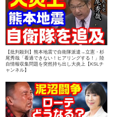
【批判殺到】熊本地震で自衛隊派遣→立憲・杉
尾秀哉「看過できない！ヒアリングする！」陸
自情報収集問題を突然持ち出し大炎上【KSLチ
ャンネル】