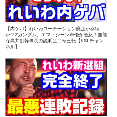
【内ゲバ】れいわローテーション廃止か存続
か？Zガンダム、エマ・シーン声優が激怒！無能
な高井副幹事長の説明は二転三転【KSLチャン
ネル】