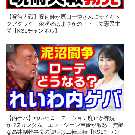
【呪術大戦】呪術師が原口一博さんにサイキッ
クアタック！依頼者はまさかの・・・立憲民主
党【KSLチャンネル】
【内ゲバ】れいわローテーション廃止か存続
か？Zガンダム、エマ・シーン声優が激怒！無能
な高井副幹事長の説明は二転三転【KSLチャン