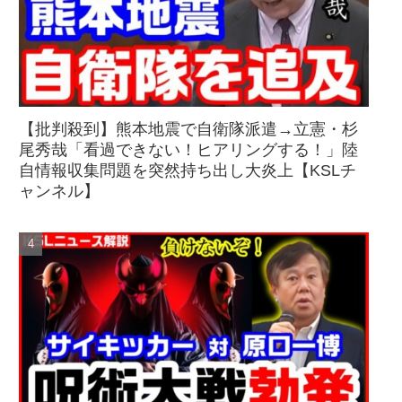
【批判殺到】熊本地震で自衛隊派遣→立憲・杉
尾秀哉「看過できない！ヒアリングする！」陸
自情報収集問題を突然持ち出し大炎上【KSLチ
ャンネル】