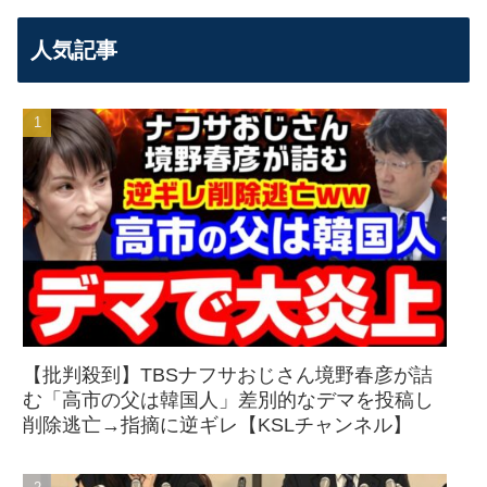
人気記事
【批判殺到】TBSナフサおじさん境野春彦が詰
む「高市の父は韓国人」差別的なデマを投稿し
削除逃亡→指摘に逆ギレ【KSLチャンネル】