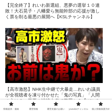
【完全終了】れいわ新選組、悪夢の選挙１０連
敗！大石晃子・八幡愛ら無能幹部の応援が激し
く票を削る最悪の展開へ【KSLチャンネル】
【高市激怒】NHK生中継で大暴走…れいわ議員
が全視聴者を凍り付かせた「鬼の写真」「人間
の心は？」最悪の誹謗中傷で懲罰か？【KSLチ
ャンネル】
情報提供・連絡
運営情報
運営支援のお願い
youtubeチャンネル
個人情報保護方針