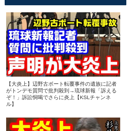
【大炎上】辺野古ボート転覆事件の遺族に記者
がトンデモ質問で批判殺到→琉球新報「訴える
ぞ！」訴訟恫喝でさらに炎上【KSLチャンネ
ル】