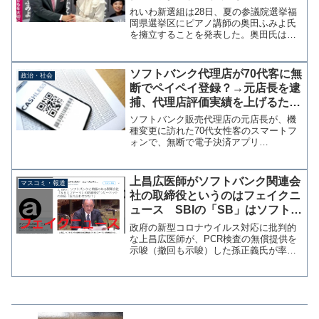
く動画あったね」2年前にSNS投
れいわ新選組は28日、夏の参議院選挙福
稿
岡県選挙区にピアノ講師の奥田ふみよ氏
を擁立することを発表した。奥田氏は理
不尽な校則を廃止する「スマイル校則プ
ロジェクト」の活動を行っている。 奥
田氏は出馬表明にあたりツイッターとフ
ソフトバンク代理店が70代客に無
政治・社会
ェイスブックのアカウン...
断でペイペイ登録？→元店長を逮
捕、代理店評価実績を上げるため
犯行繰り返した疑い
ソフトバンク販売代理店の元店長が、機
種変更に訪れた70代女性客のスマートフ
ォンで、無断で電子決済アプリ
「PayPay（ペイペイ）」の利用登録を行
い決済などをしようとした疑いで逮捕さ
れた。70代客に無断でペイペイ登録か
上昌広医師がソフトバンク関連会
マスコミ・報道
ソフトバンク代理店の元...
社の取締役というのはフェイクニ
ュース SBIの「SB」はソフトバ
ンクの略ではない
政府の新型コロナウイルス対応に批判的
な上昌広医師が、PCR検査の無償提供を
示唆（撤回も示唆）した孫正義氏が率い
るソフトバンクの関連会社取締役とする
記事を配信している。まるで医師として
の発言に利害関係があるかのような印象
を受けるが、これは悪質...