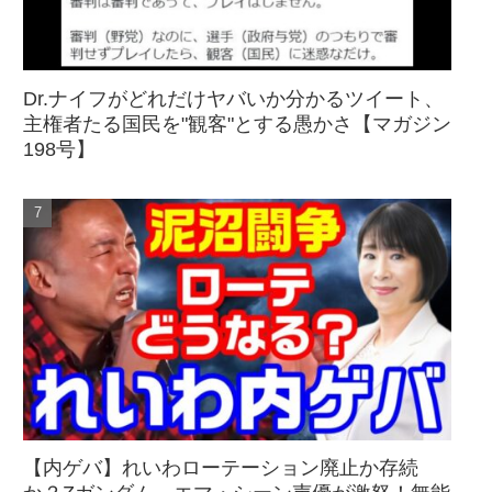
Dr.ナイフがどれだけヤバいか分かるツイート、
主権者たる国民を"観客"とする愚かさ【マガジン
198号】
【内ゲバ】れいわローテーション廃止か存続