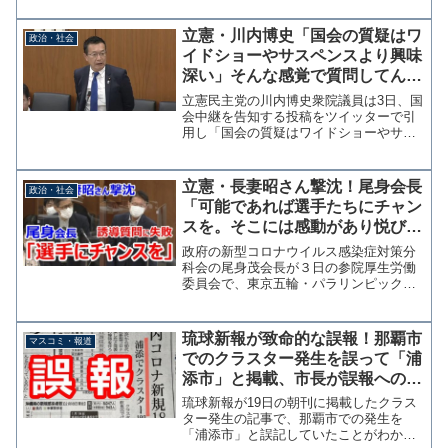
人であったが、誤って「万人」と誤記し
ていたようだ。東京の新たな感染者数を
立憲・川内博史「国会の質疑はワ
政治・社会
238万人とし...
イドショーやサスペンスより興味
深い」そんな感覚で質問してんだ
ろうな
立憲民主党の川内博史衆院議員は3日、国
会中継を告知する投稿をツイッターで引
用し「国会の質疑はワイドショーやサス
ペンスより興味深い面があります」と投
稿した。川内氏は新型コロナ対策そっち
のけでワイドショーやサスペンス感覚で
立憲・長妻昭さん撃沈！尾身会長
政治・社会
追及国会をやっていると...
「可能であれば選手たちにチャン
スを。そこには感動があり悦びが
ありドラマがある」五輪開催を否
政府の新型コロナウイルス感染症対策分
定させようとして大失敗
科会の尾身茂会長が３日の参院厚生労働
委員会で、東京五輪・パラリンピックに
ついて「こういうパンデミックでやるの
が普通ではない」と発言したことに関し
て、立憲民主党の長妻昭衆院議員は4日の
琉球新報が致命的な誤報！那覇市
マスコミ・報道
厚生労働委員会で「ベネ...
でのクラスター発生を誤って「浦
添市」と掲載、市長が誤報への注
意呼びかけ
琉球新報が19日の朝刊に掲載したクラス
ター発生の記事で、那覇市での発生を
「浦添市」と誤記していたことがわかっ