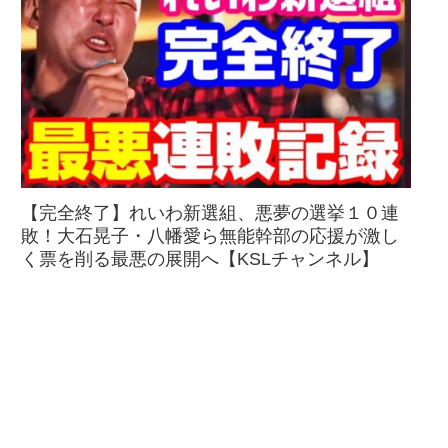
【完全終了】れいわ新選組、悪夢の選挙１０連
敗！大石晃子・八幡愛ら無能幹部の応援が激し
く票を削る最悪の展開へ【KSLチャンネル】