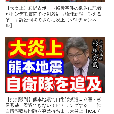
【大炎上】辺野古ボート転覆事件の遺族に記者
がトンデモ質問で批判殺到→琉球新報「訴える
ぞ！」訴訟恫喝でさらに炎上【KSLチャンネ
ル】
【批判殺到】熊本地震で自衛隊派遣→立憲・杉
尾秀哉「看過できない！ヒアリングする！」陸
自情報収集問題を突然持ち出し大炎上【KSLチ