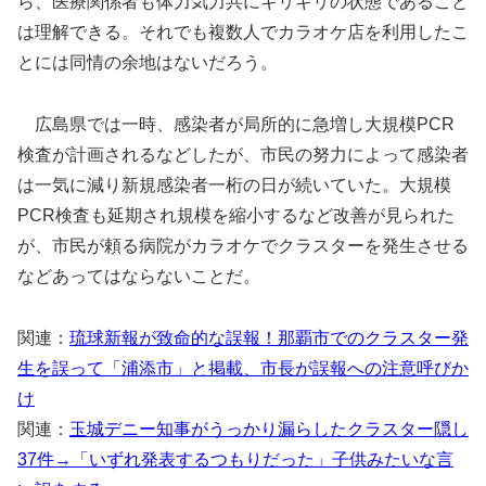
ら、医療関係者も体力気力共にギリギリの状態であること
は理解できる。それでも複数人でカラオケ店を利用したこ
とには同情の余地はないだろう。
広島県では一時、感染者が局所的に急増し大規模PCR
検査が計画されるなどしたが、市民の努力によって感染者
は一気に減り新規感染者一桁の日が続いていた。大規模
PCR検査も延期され規模を縮小するなど改善が見られた
が、市民が頼る病院がカラオケでクラスターを発生させる
などあってはならないことだ。
関連：
琉球新報が致命的な誤報！那覇市でのクラスター発
生を誤って「浦添市」と掲載、市長が誤報への注意呼びか
け
関連：
玉城デニー知事がうっかり漏らしたクラスター隠し
37件→「いずれ発表するつもりだった」子供みたいな言