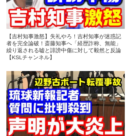
【吉村知事激怒】失礼やろ！吉村知事が迷惑記
者を完全論破！斎藤知事へ「経歴詐称、無能」
繰り返される嘘と誹謗中傷に対して毅然と反論
【KSLチャンネル】