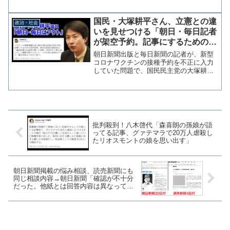
た。 朝刊はすでに配達済でウェブ版を
午前10時12分に修正しているが、それよ
り40分早く浦添市長が誤報であるとして
国民・大塚耕平さん、立憲との違
政治・社会
注意喚起しているこ...
いを見せつける「朝日・毎日記者
が架空予約。記事にするための自
作自演。責任を取るべき」
朝日新聞出版と毎日新聞の記者が、新型
コロナワクチンの接種予約を不正に入力
していた問題で、国民民主党の大塚耕平
代表代行は18日、自身のツイッターで
「記事にするための自作自演。毎日社長
室広報担当は「確認作業は公益性が高い
と判断。予約はすぐ取り消...
批判殺到！八木啓代「森喜朗の孫娘が語
ってる記事、グァテマラで20万人虐殺し
たリオスモントの娘を思い出す」
朝日新聞掲載の悩み相談、読売新聞にも
同じ相談内容→朝日新聞「確認が不十分
だった。他紙とは回答内容は異なってい
る」