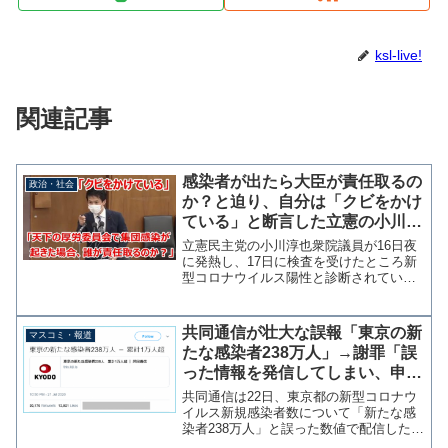
ksl-live!
関連記事
感染者が出たら大臣が責任取るの
政治・社会
か？と迫り、自分は「クビをかけ
ている」と断言した立憲の小川淳
也さん、新型コロナ陽性と判明
立憲民主党の小川淳也衆院議員が16日夜
に発熱し、17日に検査を受けたところ新
型コロナウイルス陽性と診断されていた
ことが分かった。現在入院中だという。
昨夜、突如高熱に襲われ、今朝、抗原検
査を受けたところコロナウイルスの陽性
共同通信が壮大な誤報「東京の新
マスコミ・報道
反応があり、都内の病...
たな感染者238万人」→謝罪「誤
った情報を発信してしまい、申し
訳ありません」
共同通信は22日、東京都の新型コロナウ
イルス新規感染者数について「新たな感
染者238万人」と誤った数値で配信したこ
とを謝罪した。実際の新規感染者数は238