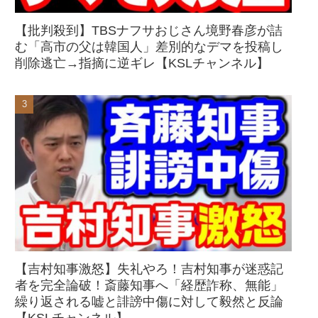
【批判殺到】TBSナフサおじさん境野春彦が詰
む「高市の父は韓国人」差別的なデマを投稿し
削除逃亡→指摘に逆ギレ【KSLチャンネル】
【吉村知事激怒】失礼やろ！吉村知事が迷惑記
者を完全論破！斎藤知事へ「経歴詐称、無能」
繰り返される嘘と誹謗中傷に対して毅然と反論