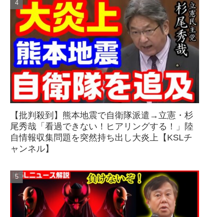
【批判殺到】熊本地震で自衛隊派遣→立憲・杉
尾秀哉「看過できない！ヒアリングする！」陸
自情報収集問題を突然持ち出し大炎上【KSLチ
ャンネル】