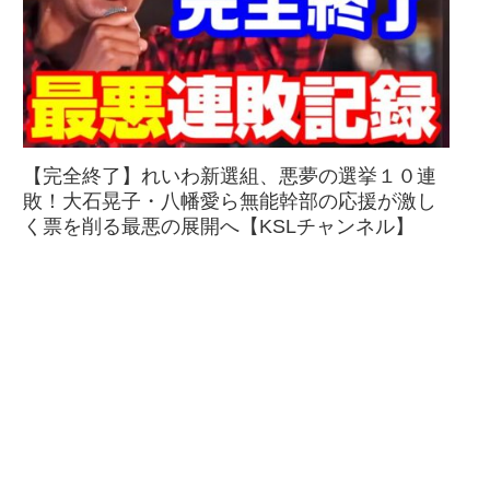
【完全終了】れいわ新選組、悪夢の選挙１０連
敗！大石晃子・八幡愛ら無能幹部の応援が激し
く票を削る最悪の展開へ【KSLチャンネル】