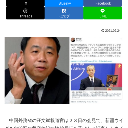
X
Bluesky
Facebook
Threads
はてブ
LINE
2021.02.24
中国外務省の汪文斌報道官は２３日の会見で、新疆ウイ