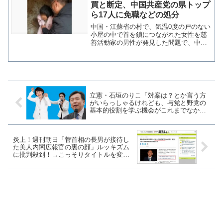
買と断定、中国共産党の県トップ
ら17人に免職などの処分
中国・江蘇省の村で、気温0度の戸のない
小屋の中で首を鎖につながれた女性を慈
善活動家の男性が発見した問題で、中国
江蘇省政府は23日、人身売買や虐待があ
ったと断定し県トップら17人を免職など
の処分を下した。「鎖の母」人身売買と
断定 中国、地元ト...
立憲・石垣のりこ「対案は？とか言う方
がいらっしゃるけれども、与党と野党の
基本的役割を学ぶ機会がこれまでなかっ
たのでしょうか？」→枝野・蓮舫「私た
ちは対案を出している」
炎上！週刊朝日「菅首相の長男が接待し
た美人内閣広報官の裏の顔」ルッキズム
に批判殺到！→こっそりタイトルを変更
する