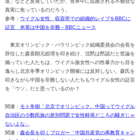
道」などと反発していたが、世界中に拡散される不都合な
真実に焦っているのだろう。
参考：
ウイグル女性、収容所での組織的レイプをBBCに
証言 米英は中国を非難 – BBCニュース
東京オリンピック・パラリンピック組織委員会の会長を
辞任した森喜朗元総理を叩き続け、沈黙は黙認だと世論を
煽っていた人たちは、ウイグル族女性への性暴力から目を
逸らし北京冬季オリンピック開催には反対しない。森氏を
叩きながら中国を非難しない人たちもウイグル女性の証言
を「ウソ」だと思っているのか？
関連：
モト冬樹「北京でオリンピック、中国ってウイグル
自治区の少数民族の差別問題で女性軽視どころの騒ぎじゃ
ないよな」
関連：
森会長を叩くブロガー「中国共産党の再教育キャン