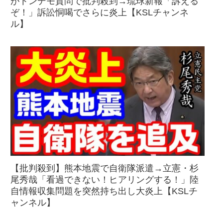
がトンデモ質問で批判殺到→琉球新報「訴える
ぞ！」訴訟恫喝でさらに炎上【KSLチャンネ
ル】
【批判殺到】熊本地震で自衛隊派遣→立憲・杉
尾秀哉「看過できない！ヒアリングする！」陸
自情報収集問題を突然持ち出し大炎上【KSLチ
ャンネル】