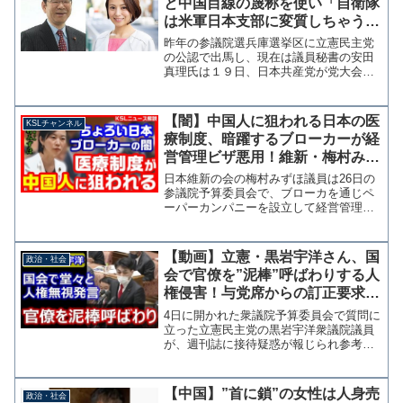
と中国目線の蔑称を使い「自衛隊
は米軍日本支部に変質しちゃう」
志位委員長に共産党政権を望むメ
昨年の参議院選兵庫選挙区に立憲民主党
ッセージ
の公認で出馬し、現在は議員秘書の安田
真理氏は１９日、日本共産党が党大会で
１６年ぶりに党綱領を改訂したことに対
し「次代の日本の舵取り役は、ぜひとも
「野党連合政権」にお任せしたい」と志
【闇】中国人に狙われる日本の医
KSLチャンネル
位和夫委員長にメッセージ...
療制度、暗躍するブローカーが経
営管理ビザ悪用！維新・梅村みず
ほ「ちょろい国・日本と思われ
日本維新の会の梅村みずほ議員は26日の
る」【KSLチャンネル】
参議院予算委員会で、ブローカを通じペ
ーパーカンパニーを設立して経営管理ビ
ザを取得した中国人などが、日本の保険
医療制度を悪用していることについて福
岡厚生労働大臣の見解を質し「ちょろい
【動画】立憲・黒岩宇洋さん、国
政治・社会
国・日本と思われないよ...
会で官僚を”泥棒”呼ばわりする人
権侵害！与党席からの訂正要求も
無視
4日に開かれた衆議院予算委員会で質問に
立った立憲民主党の黒岩宇洋衆議院議員
が、週刊誌に接待疑惑が報じられ参考人
として答弁に立った総務省官僚を「泥
棒」に例える場面があった。 この日、
参考人招致で答弁に立った総務官僚は、
【中国】”首に鎖”の女性は人身売
政治・社会
事後に取材（週刊誌）を受...