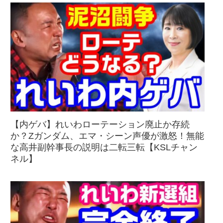
【内ゲバ】れいわローテーション廃止か存続
か？Zガンダム、エマ・シーン声優が激怒！無能
な高井副幹事長の説明は二転三転【KSLチャン
ネル】