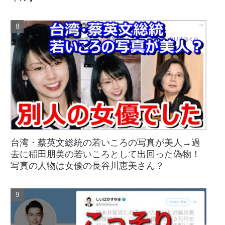
台湾・蔡英文総統の若いころの写真が美人→過
去に稲田朋美の若いころとして出回った偽物！
写真の人物は女優の長谷川恵美さん？