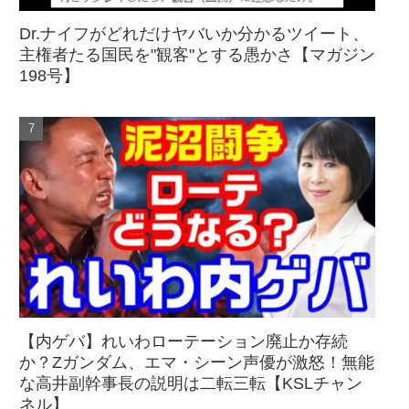
Dr.ナイフがどれだけヤバいか分かるツイート、
主権者たる国民を"観客"とする愚かさ【マガジン
198号】
【内ゲバ】れいわローテーション廃止か存続
か？Zガンダム、エマ・シーン声優が激怒！無能
な高井副幹事長の説明は二転三転【KSLチャン
ネル】