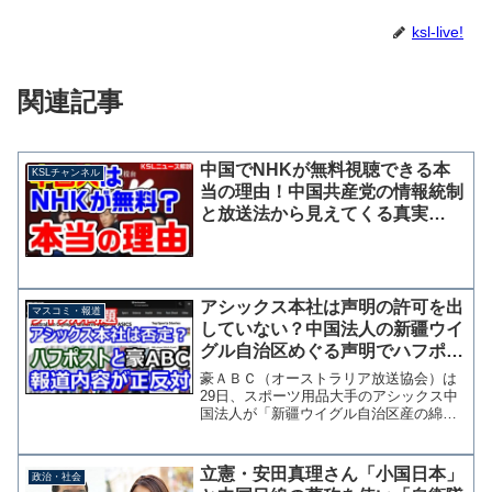
ksl-live!
関連記事
中国でNHKが無料視聴できる本
KSLチャンネル
当の理由！中国共産党の情報統制
と放送法から見えてくる真実
【KSLチャンネル】
アシックス本社は声明の許可を出
マスコミ・報道
していない？中国法人の新疆ウイ
グル自治区めぐる声明でハフポス
トと異なる報道、豪ＡＢＣ
豪ＡＢＣ（オーストラリア放送協会）は
29日、スポーツ用品大手のアシックス中
国法人が「新疆ウイグル自治区産の綿花
を引き続き購入する」「中国に対する一
切の中傷とデマに反対する」と声明を発
表した問題について、本社広報担当者が
立憲・安田真理さん「小国日本」
政治・社会
「問題となっている発言...