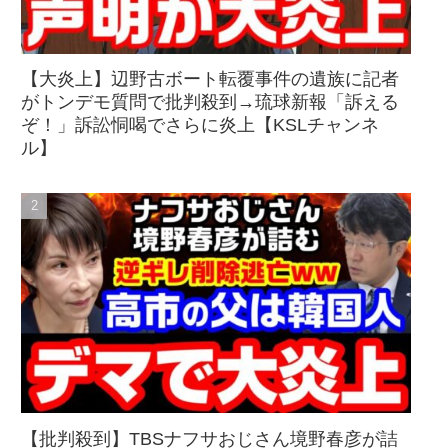
【大炎上】辺野古ボート転覆事件の遺族に記者
がトンデモ質問で批判殺到→琉球新報「訴える
ぞ！」訴訟恫喝でさらに炎上【KSLチャンネ
ル】
【批判殺到】TBSナフサおじさん境野春彦が詰