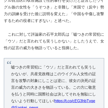
グル自治区の収容施設で性的暴行を受けたと証言したウイ
グル族の女性を「うそつき」と非難し「米国で（反中）勢
力の訓練を受けた後に説明を変えた」「中国を中傷し攻撃
するための役者にすぎない」と述べた。
これに対して評論家の石平太郎氏は「嘘つきの常習犯に
「ウソ」だと言われても笑うしかない」としたうえで、女
性の証言の威力を物語っていると指摘した。
嘘つきの常習犯に「ウソ」だと言われても笑うし
かないが、共産党政権はこのウイグル人女性の証
言を攻撃の対象にしことは逆に、彼女の決死の証
言の威力の大きさを物語っている。この方に敬意
を払うと同時に国際社会は決してそれを無駄にし
ないよう行動してほしい!
https://t.co/cEG3hbTvqe
@Sankei_news