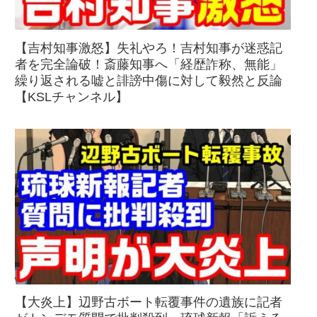
【吉村知事激怒】失礼やろ！吉村知事が迷惑記
者を完全論破！斎藤知事へ「経歴詐称、無能」
繰り返される嘘と誹謗中傷に対して毅然と反論
【KSLチャンネル】
【大炎上】辺野古ボート転覆事件の遺族に記者