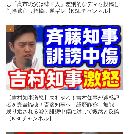
む「高市の父は韓国人」差別的なデマを投稿し
削除逃亡→指摘に逆ギレ【KSLチャンネル】
【吉村知事激怒】失礼やろ！吉村知事が迷惑記
者を完全論破！斎藤知事へ「経歴詐称、無能」
繰り返される嘘と誹謗中傷に対して毅然と反論
【KSLチャンネル】