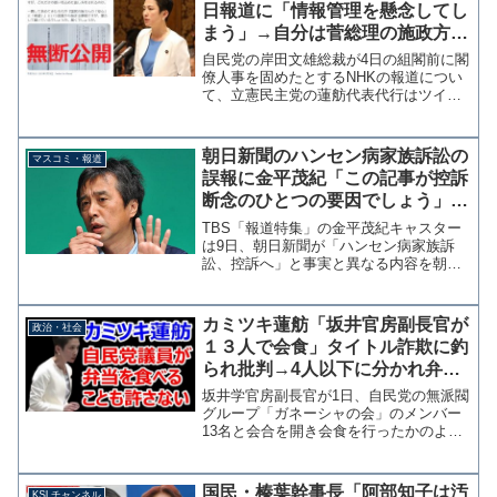
日報道に「情報管理を懸念してし
まう」→自分は菅総理の施政方針
演説原稿を流出させていた
自民党の岸田文雄総裁が4日の組閣前に閣
僚人事を固めたとするNHKの報道につい
て、立憲民主党の蓮舫代表代行はツイッ
ターで「まだ、臨時国会も開かれず首班
指名もされていない中でのこの報道で
す。情報管理を懸念してしまう…」と情
朝日新聞のハンセン病家族訴訟の
マスコミ・報道
報漏洩を懸念する投稿を...
誤報に金平茂紀「この記事が控訴
断念のひとつの要因でしょう」←
大嘘、朝刊より先にNHKが「断
TBS「報道特集」の金平茂紀キャスター
念」と報道
は9日、朝日新聞が「ハンセン病家族訴
訟、控訴へ」と事実と異なる内容を朝刊
一面に掲載した問題で「この記事が控訴
断念のひとつの要因でしょうね」と、朝
日新聞の誤報を確認してから政府が控訴
カミツキ蓮舫「坂井官房副長官が
政治・社会
断念を決断したという見...
１３人で会食」タイトル詐欺に釣
られ批判→4人以下に分かれ弁当
を食べただけなのに
坂井学官房副長官が1日、自民党の無派閥
グループ「ガネーシャの会」のメンバー
13名と会合を開き会食を行ったかのよう
な報道がなされている。 この報道を引
用した立憲民主党の蓮舫代表代行は「な
ぜ、貴方は「問題ない」のでしょう。そ
国民・榛葉幹事長「阿部知子は汚
KSLチャンネル