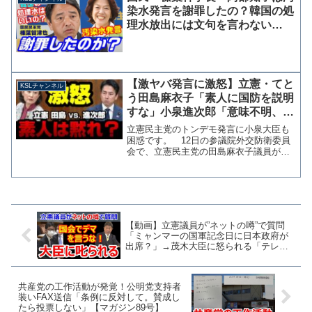
の感覚そのものが問題...
染水発言を謝罪したの？韓国の処
理水放出には文句を言わない
の？」一部野党議員による風評被
害拡大に苦言
【激ヤバ発言に激怒】立憲・てと
KSLチャンネル
う田島麻衣子「素人に国防を説明
すな」小泉進次郎「意味不明、国
民に説明は必要」完全論破する
立憲民主党のトンデモ発言に小泉大臣も
【KSLチャンネル】
困惑です。 12日の参議院外交防衛委員
会で、立憲民主党の田島麻衣子議員が５
年前の誤報を持ち出して質問し、防衛省
の取組を専門家以外の一般人に説明する
広報活動を否定しています。 小泉大臣
はこれに強く反発し、防...
【動画】立憲議員が”ネットの噂”で質問
「ミャンマーの国軍記念日に日本政府が
出席？」→茂木大臣に怒られる「テレビ
入ってるんで間違ったこと言わないで」
共産党の工作活動が発覚！公明党支持者
装いFAX送信「条例に反対して。賛成し
たら投票しない」【マガジン89号】