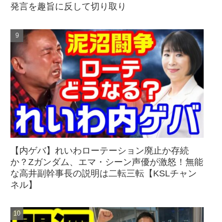
発言を趣旨に反して切り取り
【内ゲバ】れいわローテーション廃止か存続
か？Zガンダム、エマ・シーン声優が激怒！無能
な高井副幹事長の説明は二転三転【KSLチャン
ネル】