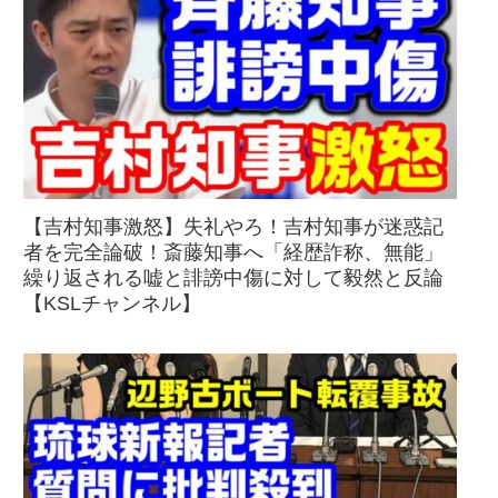
【吉村知事激怒】失礼やろ！吉村知事が迷惑記
者を完全論破！斎藤知事へ「経歴詐称、無能」
繰り返される嘘と誹謗中傷に対して毅然と反論
【KSLチャンネル】