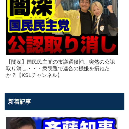
【闇深】国民民主党の市議選候補、突然の公認
取り消し・・・衆院選で連合の機嫌を損ねた
か？【KSLチャンネル】
新着記事