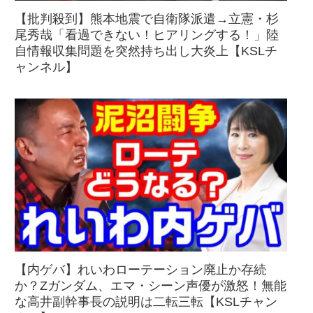
【批判殺到】熊本地震で自衛隊派遣→立憲・杉
尾秀哉「看過できない！ヒアリングする！」陸
自情報収集問題を突然持ち出し大炎上【KSLチ
ャンネル】
【内ゲバ】れいわローテーション廃止か存続
か？Zガンダム、エマ・シーン声優が激怒！無能
な高井副幹事長の説明は二転三転【KSLチャン