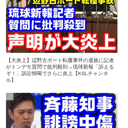
【大炎上】辺野古ボート転覆事件の遺族に記者
がトンデモ質問で批判殺到→琉球新報「訴える
ぞ！」訴訟恫喝でさらに炎上【KSLチャンネ
ル】