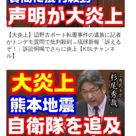
【大炎上】辺野古ボート転覆事件の遺族に記者
がトンデモ質問で批判殺到→琉球新報「訴える
ぞ！」訴訟恫喝でさらに炎上【KSLチャンネ
ル】