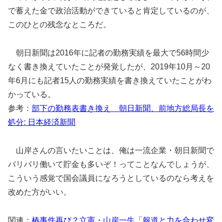
で蓄えた金で政治活動ができていると肯定しているのが、
このひとの残念なところだ。
朝日新聞は2016年に記者の勤務実績を最大で56時間少
なく書き換えていたことが発覚したが、2019年10月～20
年6月にも記者15人の勤務実績を書き換えていたことがわ
かっている。
参考：
部下の勤務表書き換え 朝日新聞、前地方総局長を
処分: 日本経済新聞
山岸さんの言いたいことは、俺は一流企業・朝日新聞で
バリバリ働いて貯金も多いぞ！ってことなんでしょうが、
こういう感覚で国会議員になろうとしているのなら考えを
改めた方がいい。
関連：
椿事件再び？立憲・山岸一生「報道と力を合わせ変