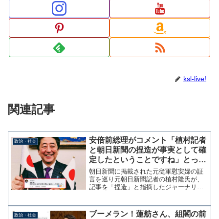
ksl-live!
関連記事
安倍前総理がコメント「植村記者
政治・社会
と朝日新聞の捏造が事実として確
定したということですね」とって
もうれしそう
朝日新聞に掲載された元従軍慰安婦の証
言を巡り元朝日新聞記者の植村隆氏が、
記事を「捏造」と指摘したジャーナリス
トの櫻井よしこ氏と出版社3社に謝罪広告
と損害賠償を求めた裁判で、植村村氏側
の敗訴が確定した。 敗訴の報道を受け
ブーメラン！蓮舫さん、組閣の前
政治・社会
て安倍晋三前総理が20...