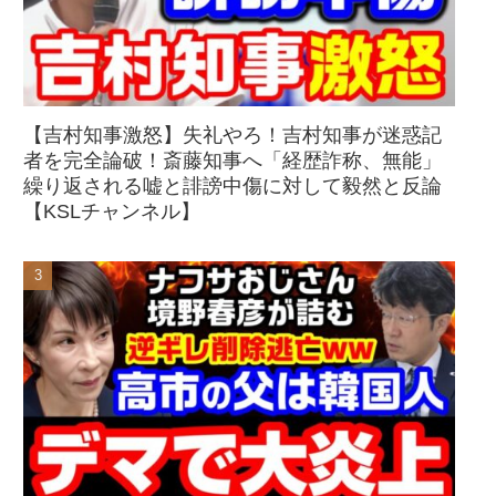
【吉村知事激怒】失礼やろ！吉村知事が迷惑記
者を完全論破！斎藤知事へ「経歴詐称、無能」
繰り返される嘘と誹謗中傷に対して毅然と反論
【KSLチャンネル】