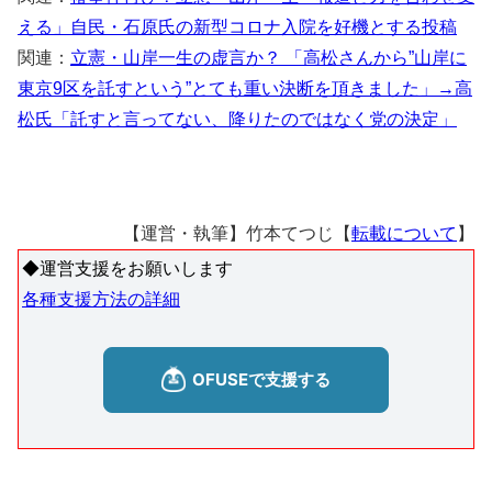
える」自民・石原氏の新型コロナ入院を好機とする投稿
関連：
立憲・山岸一生の虚言か？ 「高松さんから”山岸に
東京9区を託すという”とても重い決断を頂きました」→高
松氏「託すと言ってない、降りたのではなく党の決定」
【運営・執筆】竹本てつじ【
転載について
】
◆運営支援をお願いします
各種支援方法の詳細