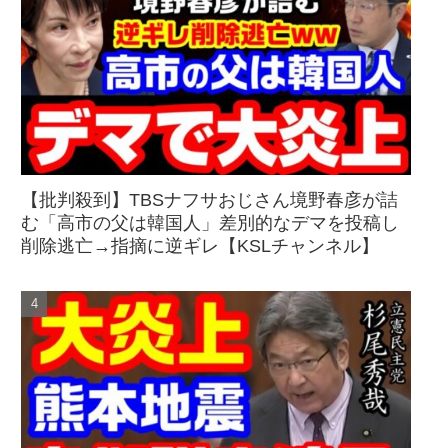
【批判殺到】TBSナフサおじさん境野春彦が詰
む「高市の父は韓国人」差別的なデマを投稿し
削除逃亡→指摘に逆ギレ【KSLチャンネル】