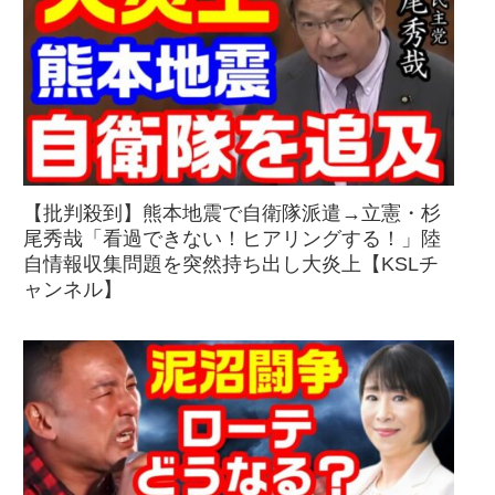
【批判殺到】熊本地震で自衛隊派遣→立憲・杉
尾秀哉「看過できない！ヒアリングする！」陸
自情報収集問題を突然持ち出し大炎上【KSLチ
ャンネル】