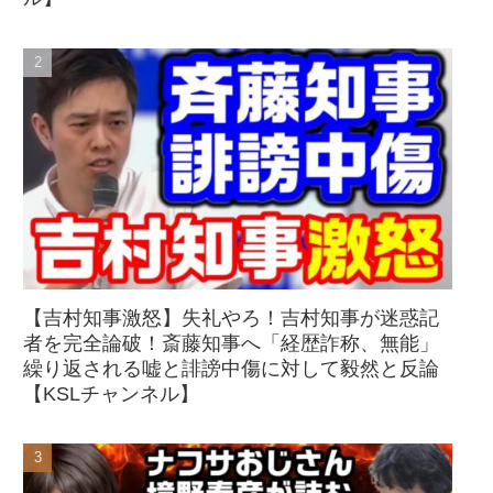
【吉村知事激怒】失礼やろ！吉村知事が迷惑記
者を完全論破！斎藤知事へ「経歴詐称、無能」
繰り返される嘘と誹謗中傷に対して毅然と反論
【KSLチャンネル】