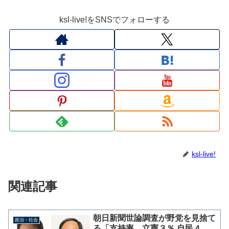
ksl-live!をSNSでフォローする
ksl-live!
関連記事
朝日新聞世論調査が野党を見捨て
政治・社会
る「支持率→立憲３％ 自民４