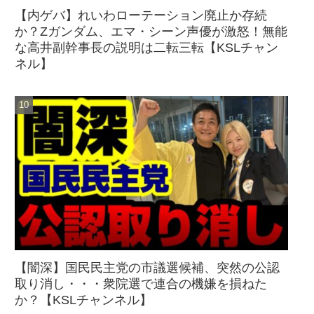
【内ゲバ】れいわローテーション廃止か存続
か？Zガンダム、エマ・シーン声優が激怒！無能
な高井副幹事長の説明は二転三転【KSLチャン
ネル】
【闇深】国民民主党の市議選候補、突然の公認
取り消し・・・衆院選で連合の機嫌を損ねた
か？【KSLチャンネル】