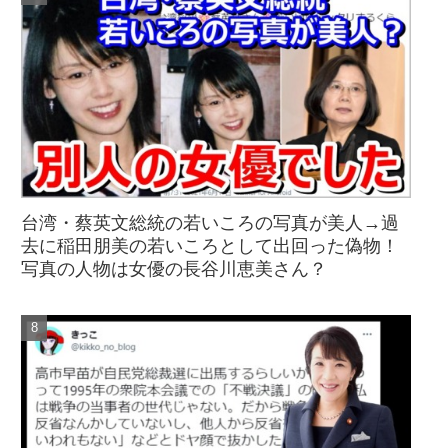
台湾・蔡英文総統の若いころの写真が美人→過
去に稲田朋美の若いころとして出回った偽物！
写真の人物は女優の長谷川恵美さん？