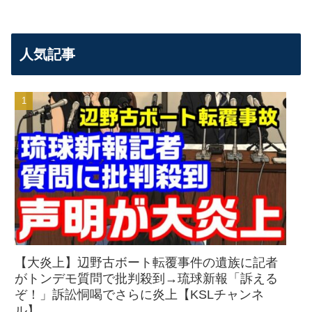
人気記事
【大炎上】辺野古ボート転覆事件の遺族に記者
がトンデモ質問で批判殺到→琉球新報「訴える
ぞ！」訴訟恫喝でさらに炎上【KSLチャンネ
ル】