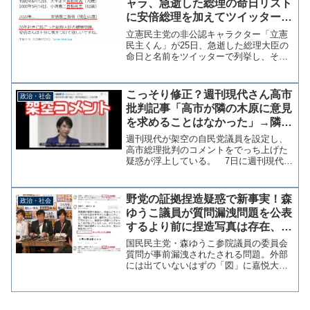
ャラ、急逝した総理の命日リスト
に安倍総理を加えてツイッターに
投稿
立憲民主党の非公認キャラクター「立憲
民主くん」が25日、急逝した総理大臣の
命日と名前をツイッターで列挙し、その
最後に安倍総理の名前を加え体調不安説
が懸念されたことをネタにする投稿を行
い批判を浴びている。1980年6月12日、
こっそり修正？週刊現代さん高市
政治・社会
大平正芳首相死去...
批判記事「高市が隣の木原に意見
を求めることはなかった」→隣の
席は片山さつき財務大臣【KSL-
週刊現代が架空の自民党議員を設定し、
Live!】
高市総理批判のコメントをでっち上げた
疑惑が浮上している。 7日に週刊現代が
報じた記事『「反高市グループ」結成の
動きも出現！高市総理は自民党内に「同
志」がいないという大問題』のなかで、
野党の証拠捏造疑惑で新事実！森
政治・社会
予算委員会で高市総理が...
ゆうこ議員が質問漏洩問題を公表
するより前に捏造写真は存在、野
党関係者が作成か
国民民主党・森ゆうこ参院議員の委員会
質問が事前漏洩されたされる問題。外部
には出ていないはずの「図」に嘉悦大学
の高橋洋一教授が質問前日にツイッター
で言及していたとして、今井雅人議員と
柚木道義議員が２３日の衆院内閣委員会
で北村大臣を追及していた...