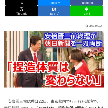
X
Bluesky
Facebook
Threads
はてブ
LINE
2021.04.22
安倍晋三前総理は22日、東京都内で行われた講演で、