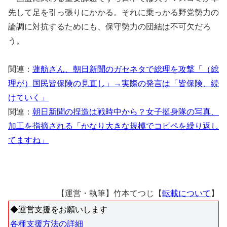
先して足を引っ張りにかかる。それに乗っかる野党勢力の
論調に対抗するためにも、保守勢力の団結は不可欠だろ
う。
関連：
蓮舫さん、朝日新聞のガセネタで総理を攻撃「（総
理が）国民皆保険の見直し」→実際の発言は「皆保険、続
けていく」
関連：
朝日新聞の捏造は戦時中から？女子挺身隊の写真、
加工を指摘される「かなり大きな規模でコピペを繰り返し
てますね」
【運営・執筆】竹本てつじ【
転載について
】
◆運営支援をお願いします
各種支援方法の詳細