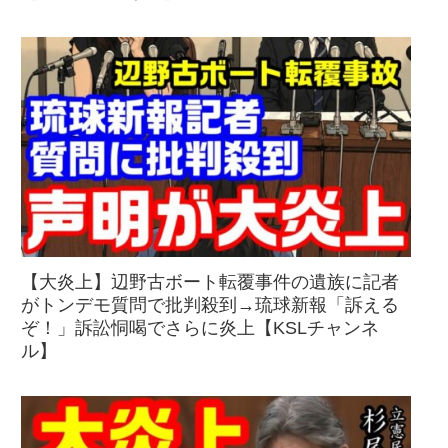
【大炎上】辺野古ボート転覆事件の遺族に記者
がトンデモ質問で批判殺到→琉球新報「訴える
ぞ！」訴訟恫喝でさらに炎上【KSLチャンネ
ル】