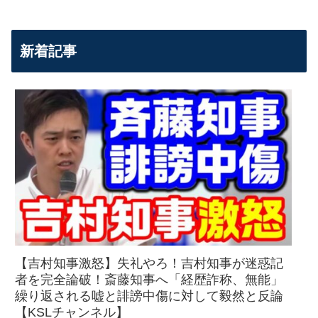
新着記事
【吉村知事激怒】失礼やろ！吉村知事が迷惑記
者を完全論破！斎藤知事へ「経歴詐称、無能」
繰り返される嘘と誹謗中傷に対して毅然と反論
【KSLチャンネル】