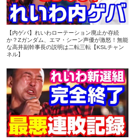
【内ゲバ】れいわローテーション廃止か存続
か？Zガンダム、エマ・シーン声優が激怒！無能
な高井副幹事長の説明は二転三転【KSLチャン
ネル】