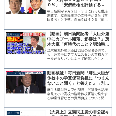
０％」「安倍政権を評価する→７
０％」「次の首相にふさわしいの
朝日新聞が９月２日・３日に行った世論
は？→菅ちゃん３８％でトップ」
調査で、立憲民主党の支持率が３％（前
回５％）と下落、自民党は４０％（前回
３０％）と急上昇した。合流新党への期
待はどこへ行ったのか？◆あなたは、
今、どの政党を支持していますか。政党
【動画】朝日新聞記者「大臣外遊
政治・社会
名でお答えください。 自民...
中にカブール陥落、影響は？」茂
木大臣「何時代のこと？明治時代
ですか？Wi-Fi通じないんです
茂木敏充外務大臣は31日の記者会見で、
か？」
大臣外遊中にアフガニスタンの首都カブ
ールがタリバンによって陥落したこと
で、一連の事態への対応に影響がなかっ
たのかと質問した朝日新聞記者に対して
「何時代のこと言ってるんですか？明治
動画検証！毎日新聞『麻生大臣が
マスコミ・報道
時代ですか？Wi-Fi通...
休校中の学童保育負担に「つまん
ないこと聞く」と答えた』→別の
質問と雑談をつなぎ合わせた印象
麻生太郎財務大臣が28日、閣議後の記者
操作と判明
会見で小中高校の臨時休校要請で発生す
る学童保育などの費用負担について聞か
れ「つまんないこと聞くねえ」と発言し
たとして批判されている。参考：麻生財
務相 休校中の学童保育負担「つまんな
【大炎上】立憲民主党の非公認キ
政治・社会
いこと聞く」 新型肺炎...