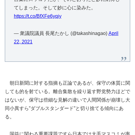
てしまった。そして妙に心に染みた。
https://t.co/BfXFe6yqiy
— 衆議院議員 長尾たかし (@takashinagao)
April
22, 2021
朝日新聞に対する指摘も正論であるが、保守の体質に関
しても的を射ている。離合集散を繰り返す野党勢力ほどで
はないが、保守は些細な見解の違いで人間関係が崩壊し大
同小異すら”ダブルスタンダード”と切り捨てる傾向にあ
る。
国益に関わる重要課題ですら日本では大手マスコミが率