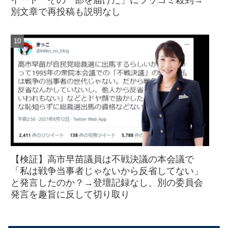
イート「その一部を届けた」にツッコミ殺到→
別文章で再投稿も説明なし
【検証】高市早苗議員は不戦決議の本会議で
「私は戦争当事者じゃないから反省してない」
と発言したのか？→登壇記録なし、別の委員会
発言を趣旨に反して切り取り