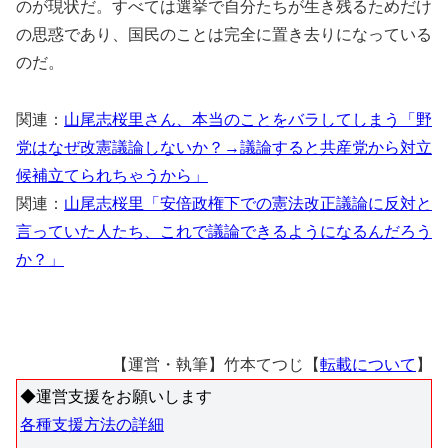
のが現状だ。すべては選挙で自分たちが生き残るためだけ
の思惑であり、国民のことは完全に置き去りになっている
のだ。
関連：
山尾志桜里さん、本当のことをバラしてしまう「野
党はなぜ改憲議論しないか？→議論すると共産党から対立
候補立てられちゃうから」
関連：
山尾志桜里「安倍政権下での憲法改正議論に反対と
言っていた人たち、これで議論できるようになるんだろう
か？」
【運営・執筆】竹本てつじ【
転載について
】
◆運営支援をお願いします
各種支援方法の詳細