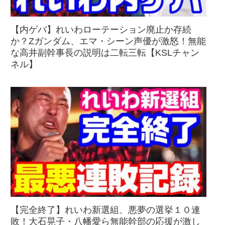
【内ゲバ】れいわローテーション廃止か存続
か？Zガンダム、エマ・シーン声優が激怒！無能
な高井副幹事長の説明は二転三転【KSLチャン
ネル】
【完全終了】れいわ新選組、悪夢の選挙１０連
敗！大石晃子・八幡愛ら無能幹部の応援が激し