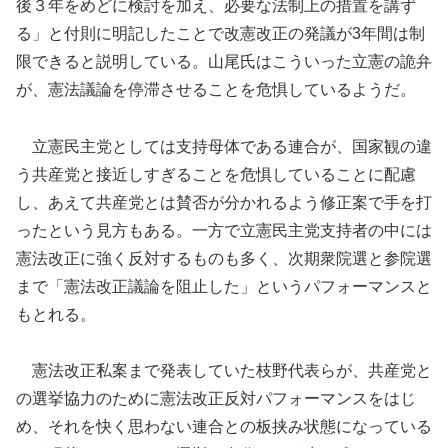
後３年をめどに検討を加え、必要な法制上の措置を講ず
る」と付則に明記したことで改憲改正の発議が3年間は制
限できると説明している。山尾氏はこういった立憲の詭弁
が、憲法議論を停滞させることを危惧しているようだ。
立憲民主党としては支持母体である連合が、国家観の違
う共産党と接近しすぎることを危惧していることに配慮
し、あえて共産党とは賛否が分かれるよう修正案で手を打
ったという見方もある。一方で立憲民主党支持者の中には
憲法改正に強く反対するものも多く、次期衆院選と参院選
まで「憲法改正議論を阻止した」というパフォーマンスと
もとれる。
憲法改正私案まで発表していた枝野代表らが、共産党と
の選挙協力のために憲法改正反対パフォーマンスをはじ
め、それを快く思わない連合との板挟み状態になっている