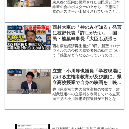
過ぎ、やるならきちんと貼ってく
東京都北区内に掲示された自民党と日本
れ」
維新の会のポスターの上から、立憲民主
党のポスターが上貼りされていることが
わかった。26日告示の都議補選（北区）
を意識したものと思われる。 これに対
して日本維新の会の音喜多駿参院議員は
西村大臣の「神のみぞ知る」発言
政治・社会
ツイッターで「これはア...
に枝野代表「許しがたい」→国
民・榛葉幹事長「大臣も頑張って
いる。言葉の揚げ足を取るつもり
西村康稔経済再生相が19日、新型コロナ
はない」人間性の違いを見せつけ
ウイルスの今後の感染者数の動向につい
て「感染がどうなるかっていうのは、本
る
当に"神のみぞ知る"」と発言したことに
ついて、立憲民主党の枝野代表や蓮舫代
表代行から批判の声が上がっている。
立憲・小川淳也議員「学校現場に
政治・社会
この件について共同通...
おける主権者教育が及び腰に」県
立高校授業で自身の映画を上映し
た教員を無理筋の擁護
香川県高松市内の県立高校の授業で、次
期衆院選への立候補を表明している立憲
民主党の小川淳也衆院議員が主役となっ
たドキュメンタリー映画「なぜ君は総理
大臣になれないのか」が上映された問題
で、7日に小川氏がツイッター動画で見解
を示した。小川氏は動画...