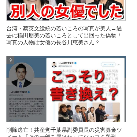
台湾・蔡英文総統の若いころの写真が美人→過
去に稲田朋美の若いころとして出回った偽物！
写真の人物は女優の長谷川恵美さん？
削除逃亡！共産党千葉県副委員長の災害募金ツ