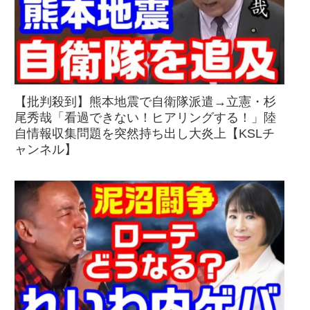
【批判殺到】熊本地震で自衛隊派遣→立憲・杉
尾秀哉「看過できない！ヒアリングする！」陸
自情報収集問題を突然持ち出し大炎上【KSLチ
ャンネル】