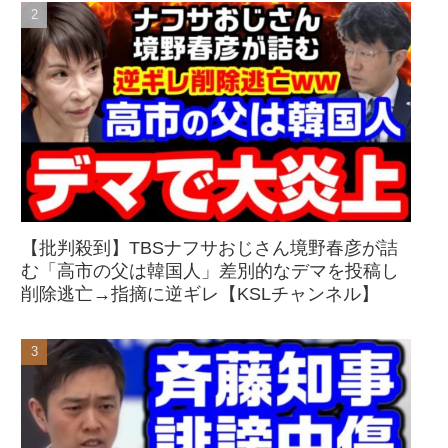
【批判殺到】TBSナフサおじさん境野春彦が詰
む「高市の父は韓国人」差別的なデマを投稿し
削除逃亡→指摘に逆ギレ【KSLチャンネル】