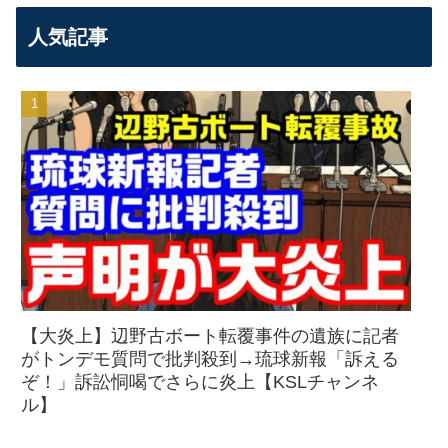
人気記事
【大炎上】辺野古ボート転覆事件の遺族に記者
がトンデモ質問で批判殺到→琉球新報「訴える
ぞ！」訴訟恫喝でさらに炎上【KSLチャンネ
ル】