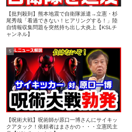
【批判殺到】熊本地震で自衛隊派遣→立憲・杉
尾秀哉「看過できない！ヒアリングする！」陸
自情報収集問題を突然持ち出し大炎上【KSLチ
ャンネル】
【呪術大戦】呪術師が原口一博さんにサイキッ
クアタック！依頼者はまさかの・・・立憲民主