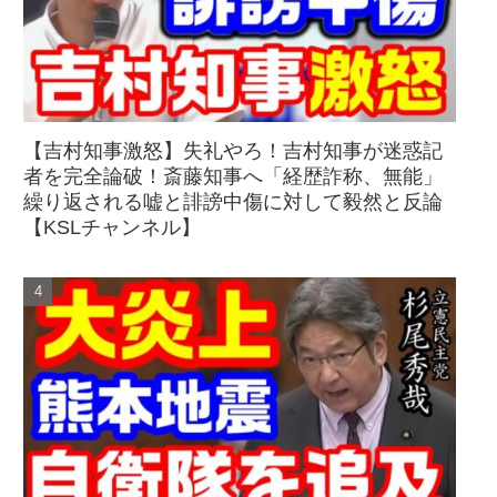
【吉村知事激怒】失礼やろ！吉村知事が迷惑記
者を完全論破！斎藤知事へ「経歴詐称、無能」
繰り返される嘘と誹謗中傷に対して毅然と反論
【KSLチャンネル】