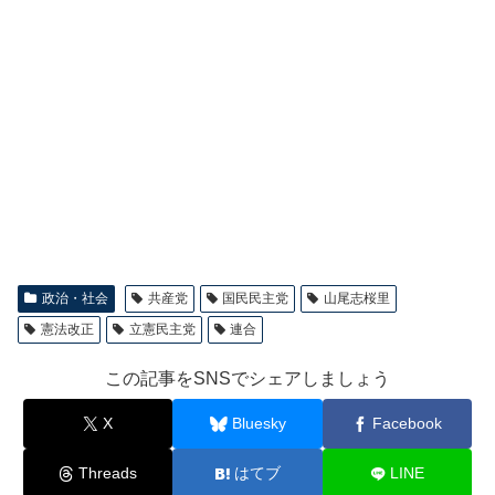
政治・社会
共産党
国民民主党
山尾志桜里
憲法改正
立憲民主党
連合
この記事をSNSでシェアしましょう
X
Bluesky
Facebook
Threads
はてブ
LINE