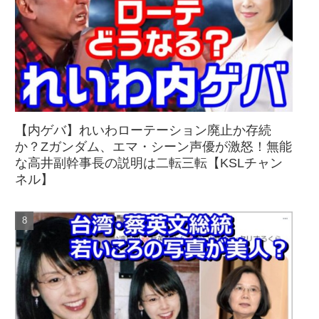
【内ゲバ】れいわローテーション廃止か存続
か？Zガンダム、エマ・シーン声優が激怒！無能
な高井副幹事長の説明は二転三転【KSLチャン
ネル】