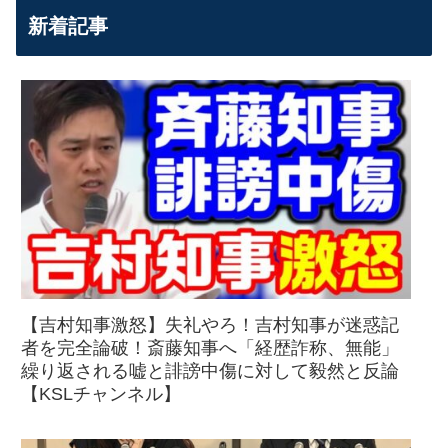
新着記事
【吉村知事激怒】失礼やろ！吉村知事が迷惑記
者を完全論破！斎藤知事へ「経歴詐称、無能」
繰り返される嘘と誹謗中傷に対して毅然と反論
【KSLチャンネル】