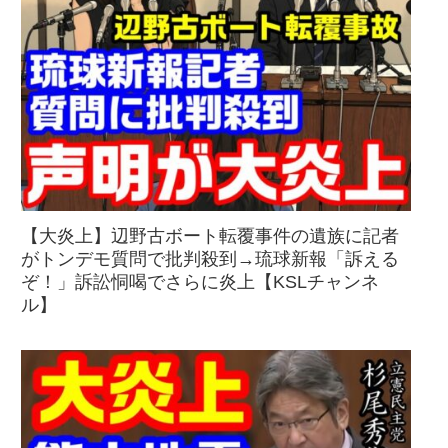
【大炎上】辺野古ボート転覆事件の遺族に記者
がトンデモ質問で批判殺到→琉球新報「訴える
ぞ！」訴訟恫喝でさらに炎上【KSLチャンネ
ル】