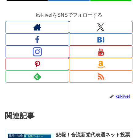
ksl-live!をSNSでフォローする
ksl-live!
関連記事
悲報！合流新党代表選ネット投票
政治・社会