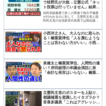
で枝野氏が大敗→立憲公式「ネッ
ト投票は行っていません」結果を
受け入れず無かったことにする模
自民党総裁選で多くの県連で地方予備選
様
が行われるのに対して、立憲民主党と国
民民主党の合流新党代表選では国会議員
しか投票できないとして「立憲パートナ
ー＆国民サポーター」というnoteアカウ
ントが代表選ネット投票を開始した。参
小西洋之さん、大人なのに怒られ
KSLチャンネル
考：野党代表選「ネッ...
る！榛葉賀津也「人を蔑むような
ことは言わない方がいい」小西
「・・・（ペコリ）」
泉健太と榛葉賀津也、人間性の違
KSLチャンネル
い？岸田総理の米議会演説に泉
「余計な発言はいらない」榛葉
「言葉狩りはやめたほうがいい」
立憲民主党のポスターを上貼り、
政治・社会
都議補選を意識したイタズラか？
音喜多議員「これはアグレッシブ