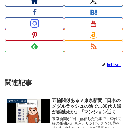
ksl-live!
関連記事
五輪関係ある？東京新聞「日本の
マスコミ・報道
メダルラッシュの陰で…80代夫婦
が孤独死か」「マンション近くに
は”東京２０２０”と描かれた看板
東京新聞が2日に配信した記事で、80代夫
が」「同じマンションの男性は五
婦の孤独死と東京オリンピックを無理や
りに結び付けていることが話題となって