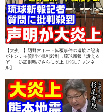
【大炎上】辺野古ボート転覆事件の遺族に記者
がトンデモ質問で批判殺到→琉球新報「訴える
ぞ！」訴訟恫喝でさらに炎上【KSLチャンネ
ル】