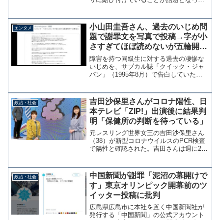
輪中継を見ていた」
いる。タイトルでは「五輪、日本のメダ
ルラッシュの陰で…80代夫婦が孤独死
か」とされているが、この夫婦がなくな
小山田圭吾さん、過去のいじめ問
エンタメ
ったことと五輪に関連...
題で謝罪文を写真で投稿→字が小
さすぎてほぼ読めないが五輪開会
式の楽曲担当は辞任しないらしい
障害を持つ同級生に対する過去の凄惨な
いじめを、サブカル誌「クイック・ジャ
パン」（1995年8月）で告白していたこ
とが問題となっているミュージシャンの
小山田圭吾さんが16日、ソロユニットと
しての別名義「Cornelius(コーネリア
吉田沙保里さんがコロナ陽性、日
政治・社会
ス)」の公...
本テレビ「ZIP!」出演後に結果判
明「保健所の判断を待っている」
元レスリング世界女王の吉田沙保里さん
（38）が新型コロナウイルスのPCR検査
で陽性と確認された。吉田さんは週に2回
の検査を行っており、7日の検査で陽性と
なったが結果が判明しる直前の8日朝に日
本テレビ「ZIP!」に出演していた。日本
中国新聞が謝罪「泥沼の幕開けで
政治・社会
テレビ広報...
す」東京オリンピック開幕前のツ
イッター投稿に批判
広島県広島市に本社を置く中国新聞社が
発行する「中国新聞」の公式アカウント