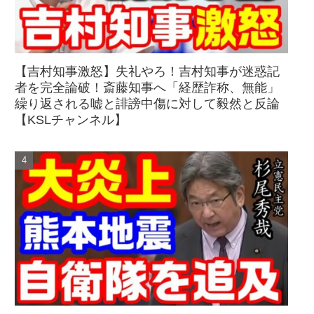
【吉村知事激怒】失礼やろ！吉村知事が迷惑記
者を完全論破！斎藤知事へ「経歴詐称、無能」
繰り返される嘘と誹謗中傷に対して毅然と反論
【KSLチャンネル】