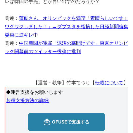
レは韓国の手先」とか言い出すのだろうか？
関連：
蓮舫さん、オリンピックを満喫「素晴らしいです！
ワクワクしました！」→ダブスタを指摘した日経新聞編集
委員に逆ギレ中
関連：
中国新聞が謝罪「泥沼の幕開けです」東京オリンピ
ック開幕前のツイッター投稿に批判
【運営・執筆】竹本てつじ【
転載について
】
◆運営支援をお願いします
各種支援方法の詳細