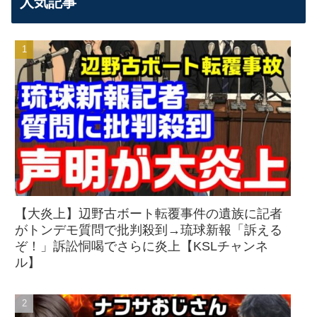
人気記事
【大炎上】辺野古ボート転覆事件の遺族に記者
がトンデモ質問で批判殺到→琉球新報「訴える
ぞ！」訴訟恫喝でさらに炎上【KSLチャンネ
ル】