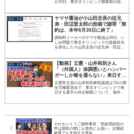
が22日、東京オリンピック開幕前の自社
記事を引用する形で「泥沼の幕開けで
す」とツイッターに投稿し削除していた
ことがわかった。引用記事には「泥沼」
ヤマサ醤油が小山田圭吾の従兄
政治・社会
などの文言は含まれておら...
弟・田辺晋太郎の投稿で謝罪「契
約は、本年6月30日に終了」
調味料メーカーのヤマサ醤油は20日、い
じめ問題で東京オリンピックの楽曲担当
を辞任した小山田圭吾の従兄弟・田辺晋
太郎のツイッター投稿についてお詫びの
声明を発表した。 小山田圭吾氏の辞任
を受けて従兄弟の田辺晋太郎氏がツイッ
【動画】立憲・山井和則さん
政治・社会
ターで「はーい、正義を...
「（外国人）体調悪いとハンバー
ガーしか喉を通らない」来日する
五輪選手の外出制限に自論→委員
立憲民主党の山井和則衆院議員は7日の厚
長は爆笑
生労働委員会で、東京オリンピックで来
日する選手の外出制限について、海外選
手が体調が悪くなりハンバーガーしか喉
を通らなくなることがあると持論を展開
し、その場合にも外出を認めるべきか内
閣審議官に質した。 こ...
それホント？二階幹事長「菅総理続投の
声は国民の間にも党内にも強い」次期総
裁選でも支持する意向