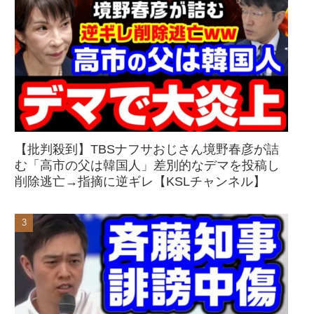
【批判殺到】TBSナフサおじさん境野春彦が詰
む「高市の父は韓国人」差別的なデマを投稿し
削除逃亡→指摘に逆ギレ【KSLチャンネル】