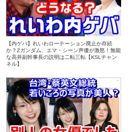
【内ゲバ】れいわローテーション廃止か存続
か？Zガンダム、エマ・シーン声優が激怒！無能
な高井副幹事長の説明は二転三転【KSLチャン
ネル】