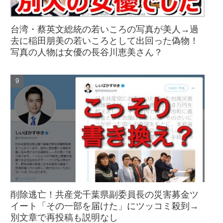
台湾・蔡英文総統の若いころの写真が美人→過
去に稲田朋美の若いころとして出回った偽物！
写真の人物は女優の長谷川恵美さん？
削除逃亡！共産党千葉県副委員長の災害募金ツ
イート「その一部を届けた」にツッコミ殺到→
別文章で再投稿も説明なし