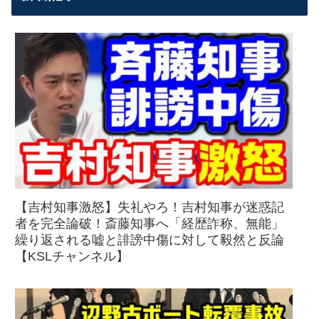
【吉村知事激怒】失礼やろ！吉村知事が迷惑記
者を完全論破！斎藤知事へ「経歴詐称、無能」
繰り返される嘘と誹謗中傷に対して毅然と反論
【KSLチャンネル】