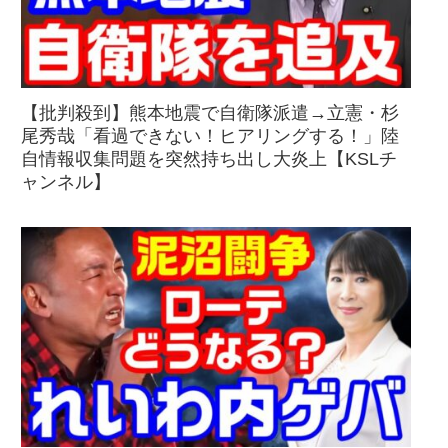
【批判殺到】熊本地震で自衛隊派遣→立憲・杉
尾秀哉「看過できない！ヒアリングする！」陸
自情報収集問題を突然持ち出し大炎上【KSLチ
ャンネル】