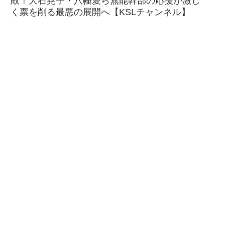
敗！大石晃子・八幡愛ら無能幹部の応援が激し
く票を削る最悪の展開へ【KSLチャンネル】