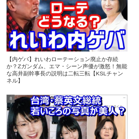
【内ゲバ】れいわローテーション廃止か存続
か？Zガンダム、エマ・シーン声優が激怒！無能
な高井副幹事長の説明は二転三転【KSLチャン
ネル】