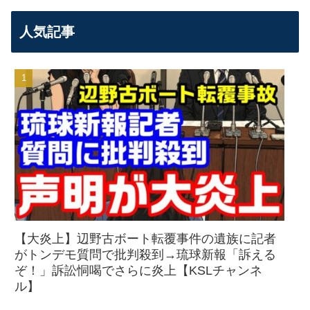
人気記事
【大炎上】辺野古ボート転覆事件の遺族に記者
がトンデモ質問で批判殺到→琉球新報「訴える
ぞ！」訴訟恫喝でさらに炎上【KSLチャンネ
ル】