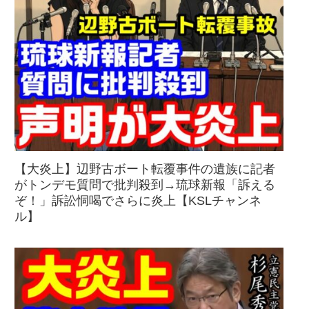
【大炎上】辺野古ボート転覆事件の遺族に記者
がトンデモ質問で批判殺到→琉球新報「訴える
ぞ！」訴訟恫喝でさらに炎上【KSLチャンネ
ル】