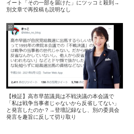
イート「その一部を届けた」にツッコミ殺到→
別文章で再投稿も説明なし
【検証】高市早苗議員は不戦決議の本会議で
「私は戦争当事者じゃないから反省してない」
と発言したのか？→登壇記録なし、別の委員会
発言を趣旨に反して切り取り