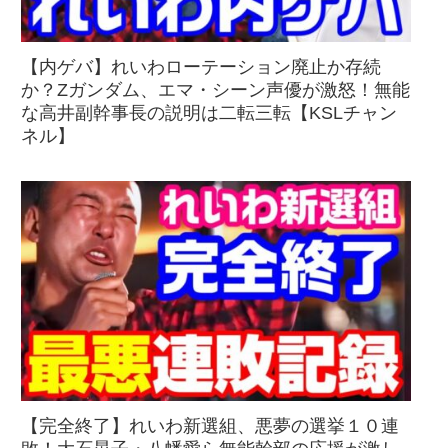
【内ゲバ】れいわローテーション廃止か存続
か？Zガンダム、エマ・シーン声優が激怒！無能
な高井副幹事長の説明は二転三転【KSLチャン
ネル】
【完全終了】れいわ新選組、悪夢の選挙１０連