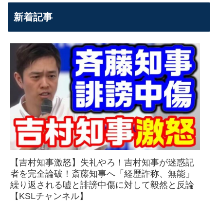
新着記事
【吉村知事激怒】失礼やろ！吉村知事が迷惑記
者を完全論破！斎藤知事へ「経歴詐称、無能」
繰り返される嘘と誹謗中傷に対して毅然と反論
【KSLチャンネル】