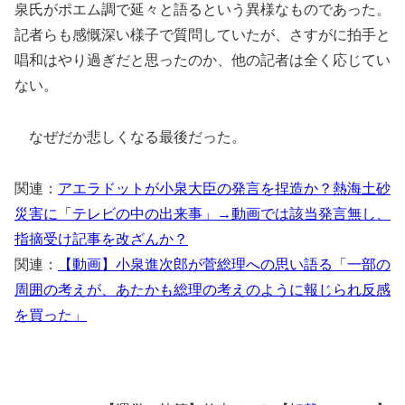
泉氏がポエム調で延々と語るという異様なものであった。
記者らも感慨深い様子で質問していたが、さすがに拍手と
唱和はやり過ぎだと思ったのか、他の記者は全く応じてい
ない。
なぜだか悲しくなる最後だった。
関連：
アエラドットが小泉大臣の発言を捏造か？熱海土砂
災害に「テレビの中の出来事」→動画では該当発言無し、
指摘受け記事を改ざんか？
関連：
【動画】小泉進次郎が菅総理への思い語る「一部の
周囲の考えが、あたかも総理の考えのように報じられ反感
を買った」