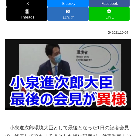
X
Bluesky
Facebook
Threads
はてブ
LINE
2021.10.04
小泉進次郎環境大臣として最後となった1日の記者会見