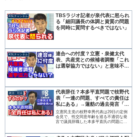
TBSラジオ記者が泉代表に怒られ
KSLチャンネル
る「細田議長の体調と資質の問題
を同時に質問するべきではない」
連合への忖度？立憲・泉健太代
KSLチャンネル
表、共産党との候補者調整「これ
は選挙協力ではない」と意味不明
な説明を繰り返す
代表辞任？本多平直問題で枝野代
政治・社会
表「一連の問題、すべての責任は
私にある」→蓮舫の過去発言「責
任は感じるものではなく取るも
立憲民主党の枝野幸男代表は29日の定例
の」
会見で、性交同意年齢を巡る不適切な発
言で議員辞職した本多平直氏の問題につ
いて「一連の問題の全ての責任は私にご
ざいます」と述べた。 福山幹事長が問
題発覚当初に「本人が言い過ぎたので撤