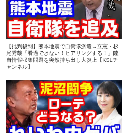
【批判殺到】熊本地震で自衛隊派遣→立憲・杉
尾秀哉「看過できない！ヒアリングする！」陸
自情報収集問題を突然持ち出し大炎上【KSLチ
ャンネル】