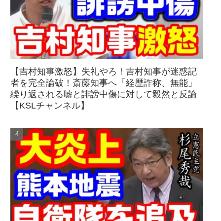
【吉村知事激怒】失礼やろ！吉村知事が迷惑記
者を完全論破！斎藤知事へ「経歴詐称、無能」
繰り返される嘘と誹謗中傷に対して毅然と反論
【KSLチャンネル】