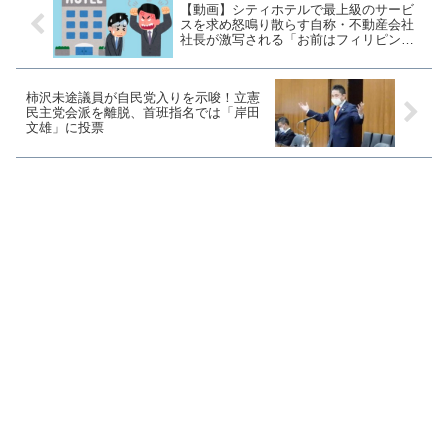
【動画】シティホテルで最上級のサービ
スを求め怒鳴り散らす自称・不動産会社
社長が激写される「お前はフィリピン人
か！」
柿沢未途議員が自民党入りを示唆！立憲
民主党会派を離脱、首班指名では「岸田
文雄」に投票