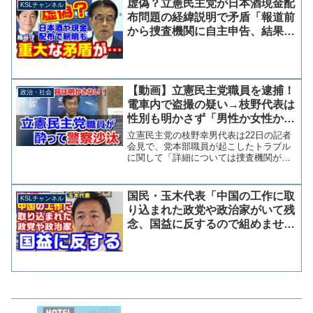
虚偽？立憲民主党が日本酒現金配
KSLチャンネル
回だと言っているのでそ...
布問題の経緯説明で矛盾「報道前
から捜査機関に自主申告、結果を
待っていた」→時系列的にあり得
ない
【動画】立憲民主党職員を逮捕！
政治・社会
電車内で盗撮の疑い→枝野代表は
性別も明かさず「男性か女性かと
分ける時代ではない」不敵な笑み
立憲民主党の枝野幸男代表は22日の記者
会見で、党本部職員が起こしたトラブル
に関して「詳細については捜査機関が最
終的にどう判断するかを含めて、被害者
のご意向も含めて発表できる段階で発表
する」と詳細を明かさなかった。 トラ
国民・玉木代表「中国の工作に取
KSLチャンネル
ブルは21日の夜に福山...
り込まれた政党や政治家がいて残
念、国益に反するので組めませ
ん」政策違いの選挙協力を否定