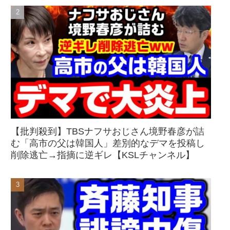
【批判殺到】TBSナフサおじさん境野春彦が詰
む「高市の父は韓国人」差別的なデマを投稿し
削除逃亡→指摘に逆ギレ【KSLチャンネル】