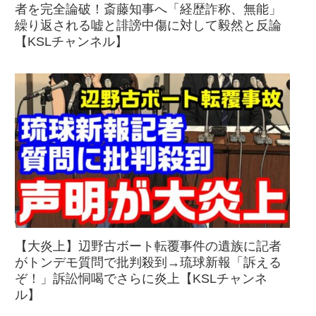
者を完全論破！斎藤知事へ「経歴詐称、無能」
繰り返される嘘と誹謗中傷に対して毅然と反論
【KSLチャンネル】
【大炎上】辺野古ボート転覆事件の遺族に記者
がトンデモ質問で批判殺到→琉球新報「訴える
ぞ！」訴訟恫喝でさらに炎上【KSLチャンネ
ル】