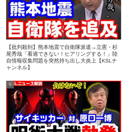
【批判殺到】熊本地震で自衛隊派遣→立憲・杉
尾秀哉「看過できない！ヒアリングする！」陸
自情報収集問題を突然持ち出し大炎上【KSLチ
ャンネル】