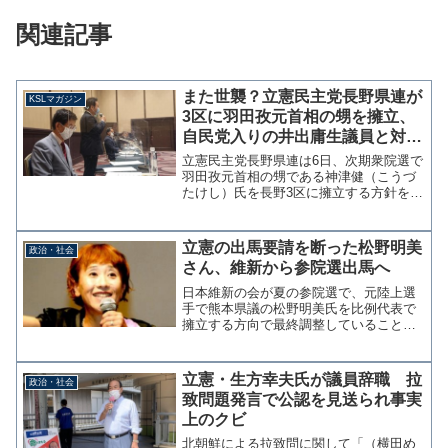
関連記事
また世襲？立憲民主党長野県連が
KSLマガジン
3区に羽田孜元首相の甥を擁立、
自民党入りの井出庸生議員と対決
【マガジン104号】
立憲民主党長野県連は6日、次期衆院選で
羽田孜元首相の甥である神津健（こうづ
たけし）氏を長野3区に擁立する方針を示
した。故・羽田雄一郎氏の後援組織「千
曲会」の要請を受け党本部に公認申請す
る。参考：羽田元首相のおい、衆院長野
立憲の出馬要請を断った松野明美
政治・社会
３区出馬へ - 産経...
さん、維新から参院選出馬へ
日本維新の会が夏の参院選で、元陸上選
手で熊本県議の松野明美氏を比例代表で
擁立する方向で最終調整していることが
分かった。松野氏は昨年、立憲民主党熊
本県連から熊本選挙区での出馬を打診さ
れていたが、野党統一候補という政治的
立憲・生方幸夫氏が議員辞職 拉
政治・社会
な色が支持者の理解を得ら...
致問題発言で公認を見送られ事実
上のクビ
北朝鮮による拉致問に関して「（横田め