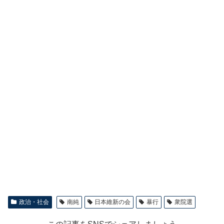
政治・社会
南純
日本維新の会
暴行
衆院選