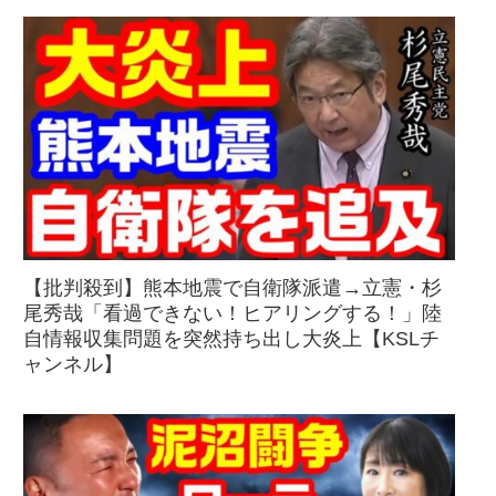
【批判殺到】熊本地震で自衛隊派遣→立憲・杉
尾秀哉「看過できない！ヒアリングする！」陸
自情報収集問題を突然持ち出し大炎上【KSLチ
ャンネル】