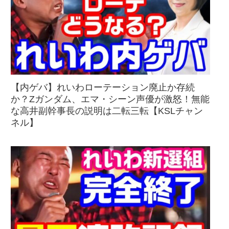
【内ゲバ】れいわローテーション廃止か存続
か？Zガンダム、エマ・シーン声優が激怒！無能
な高井副幹事長の説明は二転三転【KSLチャン
ネル】