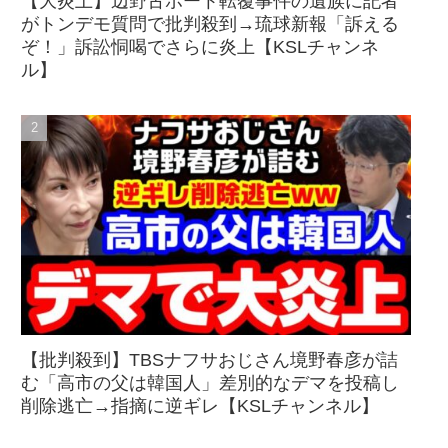
【大炎上】辺野古ボート転覆事件の遺族に記者
がトンデモ質問で批判殺到→琉球新報「訴える
ぞ！」訴訟恫喝でさらに炎上【KSLチャンネ
ル】
【批判殺到】TBSナフサおじさん境野春彦が詰
む「高市の父は韓国人」差別的なデマを投稿し
削除逃亡→指摘に逆ギレ【KSLチャンネル】