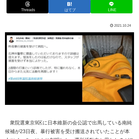
Threads
はてブ
LINE
2021.10.24
衆院選東京9区に日本維新の会公認で出馬している南純
候補が23日夜、暴行被害を受け搬送されていたことが本