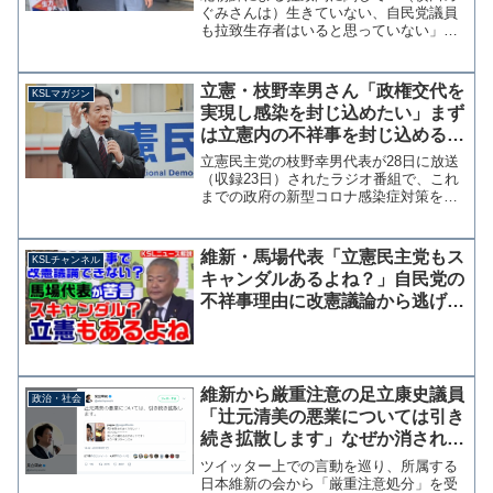
ぐみさんは）生きていない、自民党議員
も拉致生存者はいると思っていない」な
どと発言して、厳重注意を受けていた立
憲民主党の生方幸夫衆院議員（千葉6区）
が、衆院選の公認を辞退し出馬も取りや
立憲・枝野幸男さん「政権交代を
KSLマガジン
める意向であることがわ...
実現し感染を封じ込めたい」まず
は立憲内の不祥事を封じ込めるの
が先では？【マガジン123号】
立憲民主党の枝野幸男代表が28日に放送
（収録23日）されたラジオ番組で、これ
までの政府の新型コロナ感染症対策を批
判し「次の衆議院選挙で政権をしっかり
と預かり、新型コロナウイルスを封じ込
めたい」と次期衆院選での政権奪取を宣
維新・馬場代表「立憲民主党もス
KSLチャンネル
言しています。参考：...
キャンダルあるよね？」自民党の
不祥事理由に改憲議論から逃げる
立憲共産に苦言
維新から厳重注意の足立康史議員
政治・社会
「辻元清美の悪業については引き
続き拡散します」なぜか消される
生コン動画を拡散
ツイッター上での言動を巡り、所属する
日本維新の会から「厳重注意処分」を受