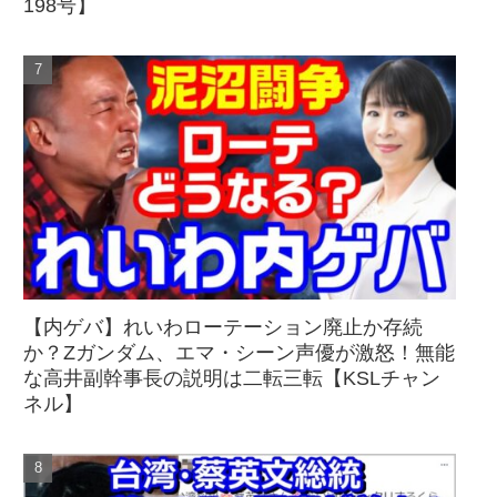
198号】
【内ゲバ】れいわローテーション廃止か存続
か？Zガンダム、エマ・シーン声優が激怒！無能
な高井副幹事長の説明は二転三転【KSLチャン
ネル】