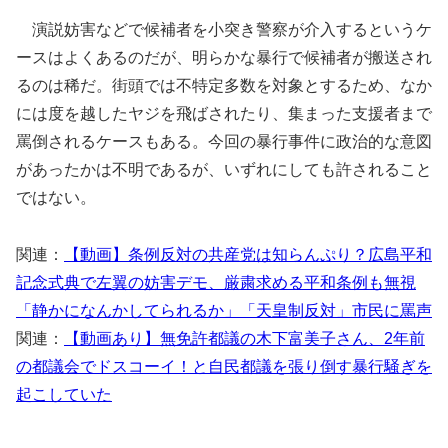
演説妨害などで候補者を小突き警察が介入するというケ
ースはよくあるのだが、明らかな暴行で候補者が搬送され
るのは稀だ。街頭では不特定多数を対象とするため、なか
には度を越したヤジを飛ばされたり、集まった支援者まで
罵倒されるケースもある。今回の暴行事件に政治的な意図
があったかは不明であるが、いずれにしても許されること
ではない。
関連：
【動画】条例反対の共産党は知らんぷり？広島平和
記念式典で左翼の妨害デモ、厳粛求める平和条例も無視
「静かになんかしてられるか」「天皇制反対」市民に罵声
関連：
【動画あり】無免許都議の木下富美子さん、2年前
の都議会でドスコーイ！と自民都議を張り倒す暴行騒ぎを
起こしていた