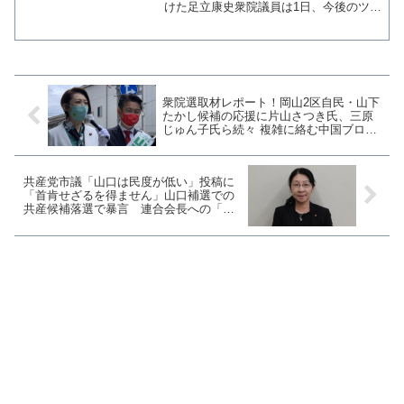
けた足立康史衆院議員は1日、今後のツイ
ッター自己ルールを明示したうえで「辻
元清美の悪業については、引き続き拡散
します。」と投稿した。引用された投稿
には、橋下徹元大阪市長...
衆院選取材レポート！岡山2区自民・山下
たかし候補の応援に片山さつき氏、三原
じゅん子氏ら続々 複雑に絡む中国ブロッ
クの争い【マガジン136号】
共産党市議「山口は民度が低い」投稿に
「首肯せざるを得ません」山口補選での
共産候補落選で暴言 連合会長への「ア
ホ」もリツイート