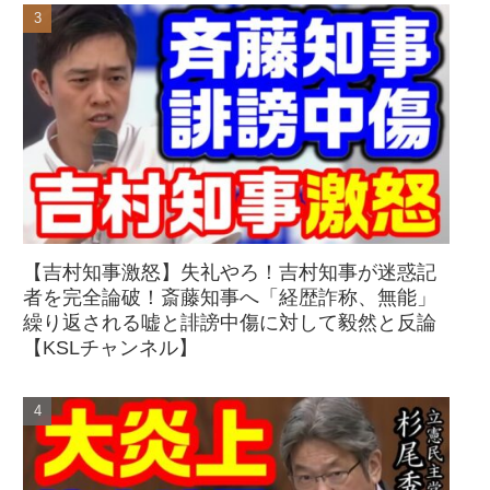
【吉村知事激怒】失礼やろ！吉村知事が迷惑記
者を完全論破！斎藤知事へ「経歴詐称、無能」
繰り返される嘘と誹謗中傷に対して毅然と反論
【KSLチャンネル】