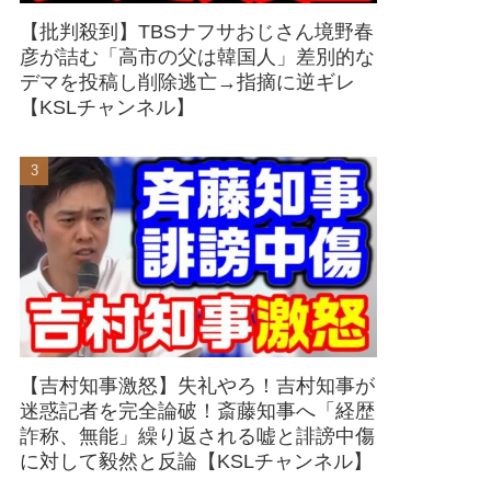
【批判殺到】TBSナフサおじさん境野春
彦が詰む「高市の父は韓国人」差別的な
デマを投稿し削除逃亡→指摘に逆ギレ
【KSLチャンネル】
【吉村知事激怒】失礼やろ！吉村知事が
迷惑記者を完全論破！斎藤知事へ「経歴
詐称、無能」繰り返される嘘と誹謗中傷
に対して毅然と反論【KSLチャンネル】