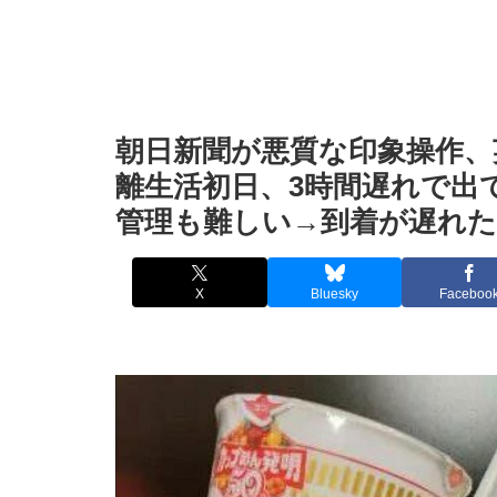
朝日新聞が悪質な印象操作、
離生活初日、3時間遅れで出
管理も難しい→到着が遅れ
X
Bluesky
Faceboo