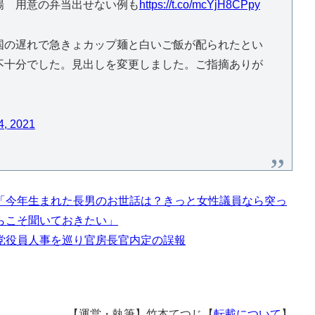
場 用意の弁当出せない例も
https://t.co/mcYjH8CPpy
国の遅れで急きょカップ麺と白いご飯が配られたとい
不十分でした。見出しを変更しました。ご指摘ありが
4, 2021
「今年生まれた長男のお世話は？きっと女性議員なら突っ
らこそ聞いておきたい」
党役員人事を巡り官房長官内定の誤報
【運営・執筆】竹本てつじ【
転載について
】