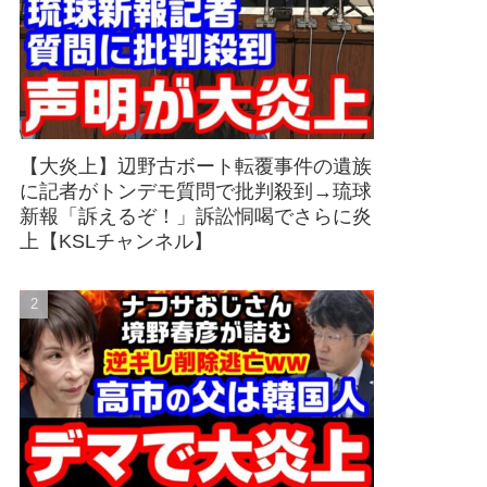
【大炎上】辺野古ボート転覆事件の遺族
に記者がトンデモ質問で批判殺到→琉球
新報「訴えるぞ！」訴訟恫喝でさらに炎
上【KSLチャンネル】