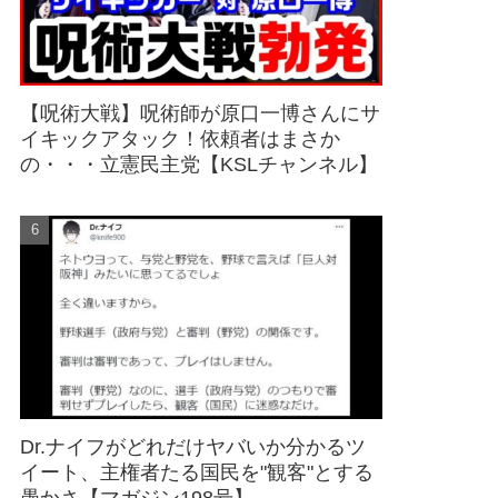
【呪術大戦】呪術師が原口一博さんにサ
イキックアタック！依頼者はまさか
の・・・立憲民主党【KSLチャンネル】
Dr.ナイフがどれだけヤバいか分かるツ
イート、主権者たる国民を"観客"とする