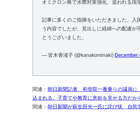
オミクロン株で水際対策強化、追われる現
記事に多くのご指摘をいただきました。入
う内容でしたが、見出しに経緯への配慮が
とうございました。
— 皆木香渚子 (@kanakominaki)
December 
関連：
朝日新聞記者、初登院一番乗りの議員に
込まれる。子育てや教育に意欲を見せる方だか
関連：
朝日新聞が萩生田光一氏に詫び状、自民