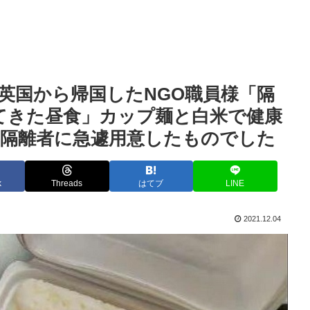
英国から帰国したNGO職員様「隔
てきた昼食」カップ麺と白米で健康
た隔離者に急遽用意したものでした
k
Threads
はてブ
LINE
2021.12.04