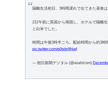
隔離生活初日、3時間遅れで出てきた昼食
2日午前に英国から帰国し、ホテルで隔離生
と白米でした。
時間は午後3時半ごろ。配給時間から約3時
pic.twitter.com/p0txbr9Nwf
— 朝日新聞デジタル (@asahicom)
Decembe