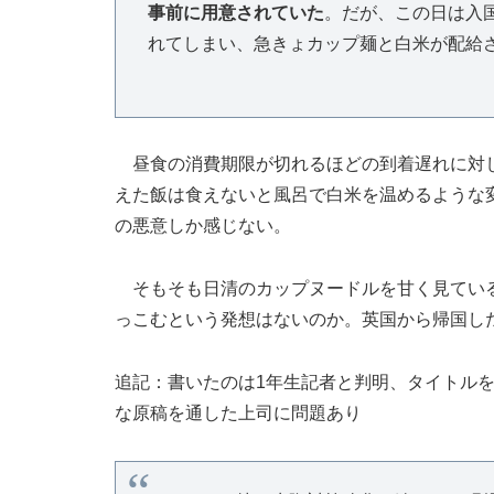
事前に用意されていた
。だが、この日は入
れてしまい、急きょカップ麺と白米が配給
昼食の消費期限が切れるほどの到着遅れに対し
えた飯は食えないと風呂で白米を温めるような
の悪意しか感じない。
そもそも日清のカップヌードルを甘く見ている
っこむという発想はないのか。英国から帰国し
追記：書いたのは1年生記者と判明、タイトル
な原稿を通した上司に問題あり