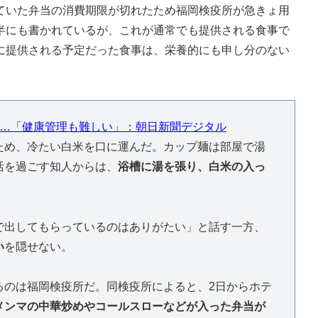
ていた弁当の消費期限が切れたため福岡検疫所が急きょ用
半にも書かれているが、これが通常でも提供される食事で
に提供される予定だった食事は、栄養的にも申し分のない
は…「健康管理も難しい」：朝日新聞デジタル
め、冷たい白米を口に運んだ。カップ麺は部屋で湯
活を過ごす知人からは、
浴槽に湯を張り、白米の入っ
出してもらっているのはありがたい」と話す一方、
い
を隠せない。
のは福岡検疫所だ。同検疫所によると、2日からホテ
メンマの中華炒めやコールスローなどが入った弁当が