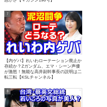
愚かさ【マガジン198号】
【内ゲバ】れいわローテーション廃止か
存続か？Zガンダム、エマ・シーン声優
が激怒！無能な高井副幹事長の説明は二
転三転【KSLチャンネル】